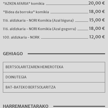
20,00
€
"AZKEN AFARIA" komikia
18,00
€
"Bidea da borroka" komikia
15,00
€
116. aldizkaria - NORI Komikia (Azal biguna)
18,00
€
116. aldizkaria - NORI Komikia (Azal gogorra)
12,00
€
100. aldizkaria - NORK
GEHIAGO
BERTSOLARITZAREN HEMEROTEKA
DOINUTEGIA
BAT-BATEKO BERTSOLARITZA
HARREMANETARAKO