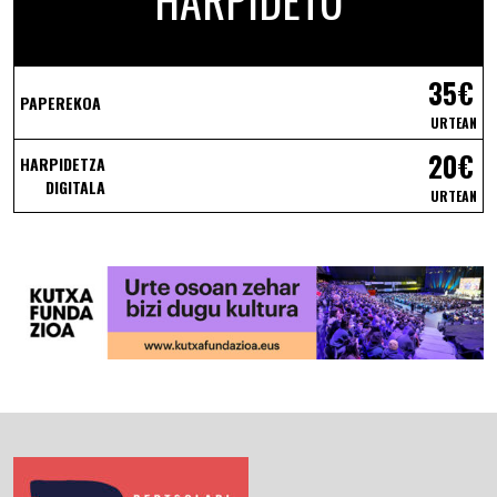
35€
PAPEREKOA
URTEAN
20€
HARPIDETZA
DIGITALA
URTEAN