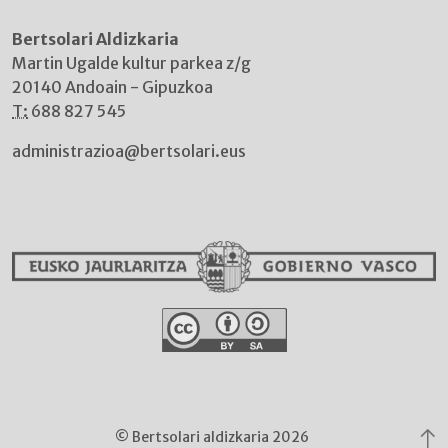
Bertsolari Aldizkaria
Martin Ugalde kultur parkea z/g
20140 Andoain - Gipuzkoa
T:
688 827 545
administrazioa@bertsolari.eus
© Bertsolari aldizkaria 2026