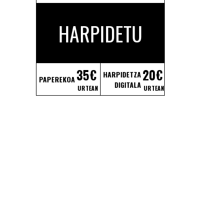
HARPIDETU
35€
20€
HARPIDETZA
PAPEREKOA
DIGITALA
URTEAN
URTEAN