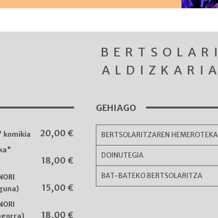
BERTSOLAR
ALDIZKARI
GEHIAGO
20,00
€
 komikia
BERTSOLARITZAREN HEMEROTEK
ka"
DOINUTEGIA
18,00
€
BAT-BATEKO BERTSOLARITZA
 NORI
15,00
€
iguna)
 NORI
18,00
€
ogorra)