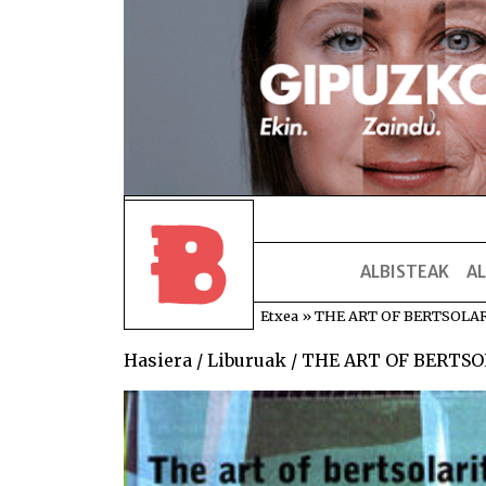
ALBISTEAK
AL
Etxea
»
THE ART OF BERTSOLA
Hasiera
/
Liburuak
/ THE ART OF BERTS