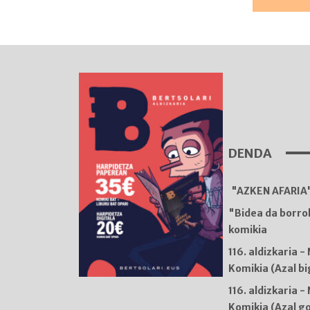
DENDA
"AZKEN AFARIA"
"Bidea da borro
komikia
116. aldizkaria -
Komikia (Azal b
116. aldizkaria -
Komikia (Azal g