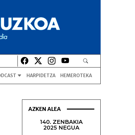
Lehio berrian irekiko da
Lehio berrian irekiko da
Lehio berrian irekiko da
Lehio berrian irekiko da
ODCAST
HARPIDETZA
HEMEROTEKA
AZKEN ALEA
140. ZENBAKIA
2025 NEGUA