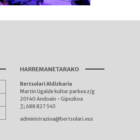
I
A
HARREMANETARAKO
Bertsolari Aldizkaria
A
Martin Ugalde kultur parkea z/g
20140 Andoain - Gipuzkoa
T:
688 827 545
administrazioa@bertsolari.eus