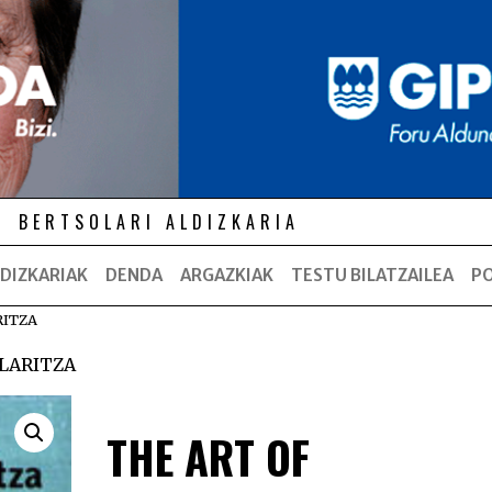
BERTSOLARI ALDIZKARIA
DIZKARIAK
DENDA
ARGAZKIAK
TESTU BILATZAILEA
P
RITZA
OLARITZA
THE ART OF