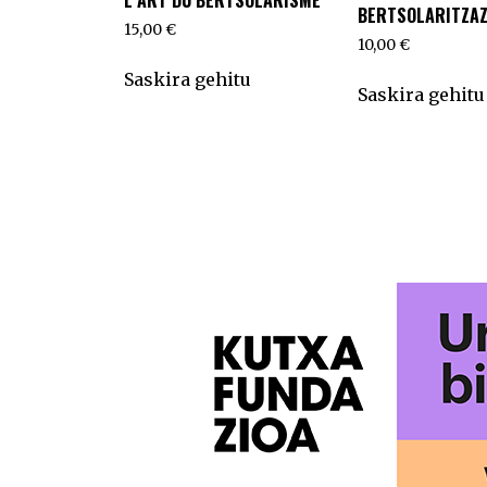
BERTSOLARITZAZ 
15,00
€
10,00
€
Saskira gehitu
Saskira gehitu