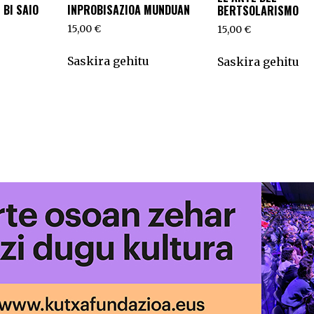
BI SAIO
INPROBISAZIOA MUNDUAN
BERTSOLARISMO
15,00
€
15,00
€
Saskira gehitu
Saskira gehitu