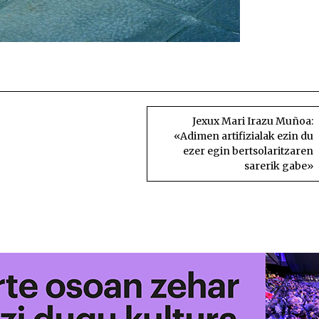
Bertsolari aldizkariaren V Bertso Idatzi Le
Jexux Mari Irazu Muñoa:
«Adimen artifizialak ezin du
ezer egin bertsolaritzaren
sarerik gabe»