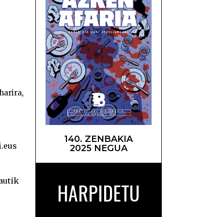
aketa –
harira,
140. ZENBAKIA
i.eus
2025 NEGUA
autik
HARPIDETU