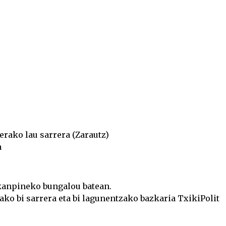
rako lau sarrera (Zarautz)
a
 kanpineko bungalou batean.
ko bi sarrera eta bi lagunentzako bazkaria TxikiPolit