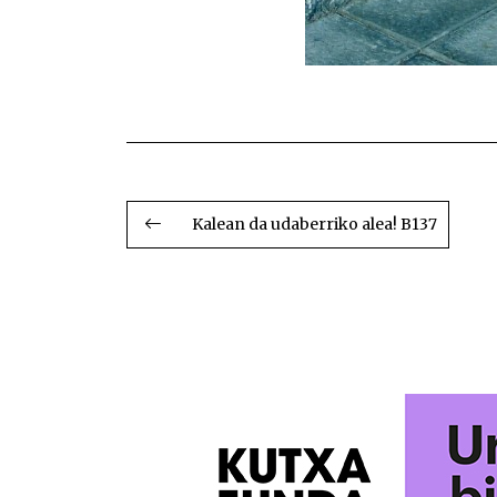
BIDALKETETAN
ZEHAR
Kalean da udaberriko alea! B137
NABIGATU