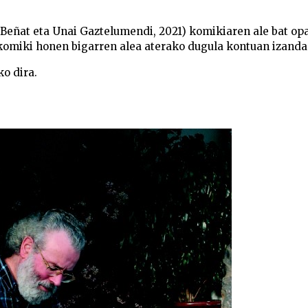
Beñat eta Unai Gaztelumendi, 2021) komikiaren ale bat op
 komiki honen bigarren alea aterako dugula kontuan izanda
ko dira.