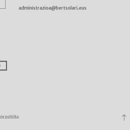
administrazioa@bertsolari.eus
ie politika