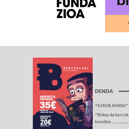
DENDA
"AZKEN AFARIA" 
"Bidea da borro
komikia