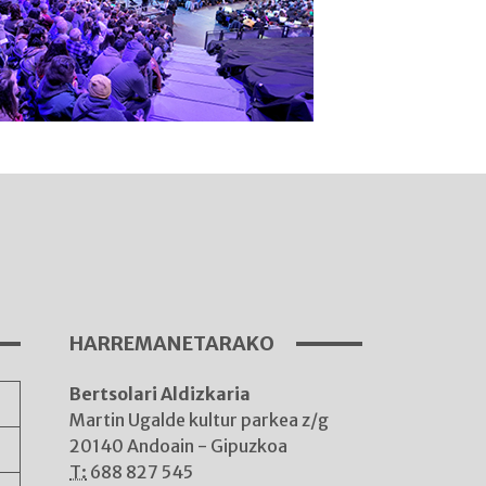
I
A
HARREMANETARAKO
Bertsolari Aldizkaria
A
Martin Ugalde kultur parkea z/g
20140 Andoain - Gipuzkoa
T:
688 827 545