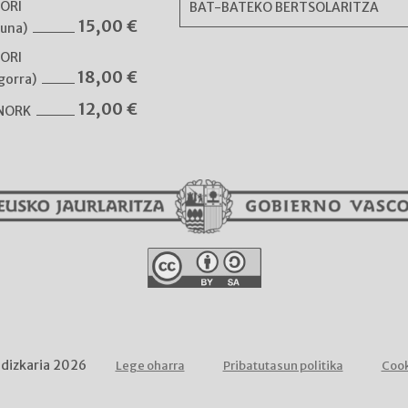
NORI
BAT-BATEKO BERTSOLARITZA
15,00
€
guna)
NORI
18,00
€
gorra)
12,00
€
 NORK
ldizkaria 2026
Lege oharra
Pribatutasun politika
Cook