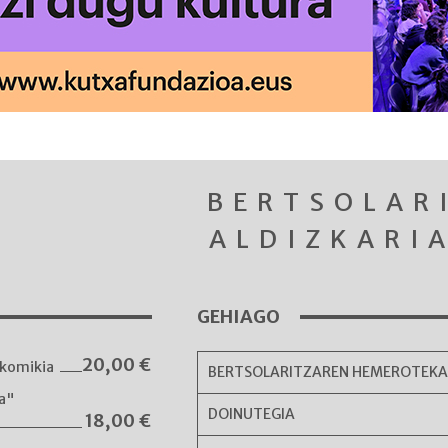
BERTSOLAR
ALDIZKARI
GEHIAGO
20,00
€
komikia
BERTSOLARITZAREN HEMEROTEK
ka"
DOINUTEGIA
18,00
€