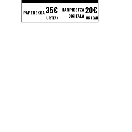
35€
20€
HARPIDETZA
PAPEREKOA
DIGITALA
URTEAN
URTEAN