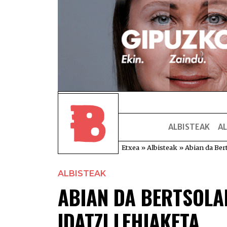
ALBISTEAK
AL
Etxea
»
Albisteak
»
Abian da Bert
ALBISTEAK
ABIAN DA BERTSOLA
IDATZI LEHIAKETA