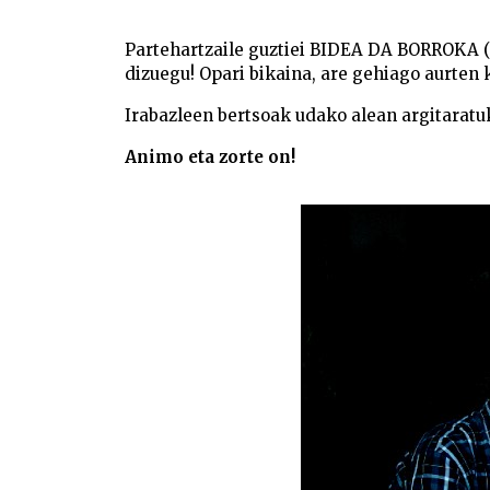
Partehartzaile guztiei BIDEA DA BORROKA (
dizuegu! Opari bikaina, are gehiago aurten
Irabazleen bertsoak udako alean argitaratu
Animo eta zorte on!