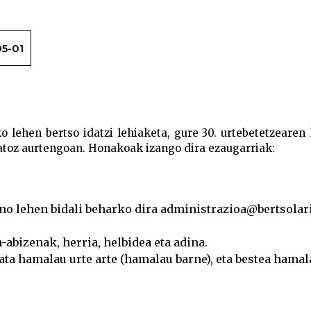
5-01
Bertsolari aldizkariaren V Bertso Idatzi Lehi
 lehen bertso idatzi lehiaketa, gure 30. urtebetetzearen 
atoz aurtengoan. Honakoak izango dira ezaugarriak:
no lehen bidali beharko dira administrazioa@bertsolar
abizenak, herria, helbidea eta adina.
ata hamalau urte arte (hamalau barne), eta bestea hamal