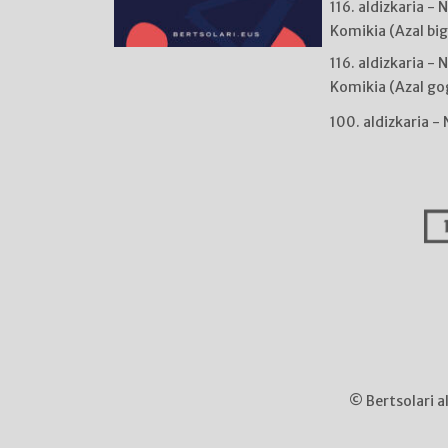
116. aldizkaria - 
Komikia (Azal bi
116. aldizkaria - 
Komikia (Azal go
100. aldizkaria -
© Bertsolari a