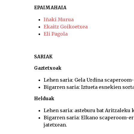
EPAIMAHAIA
Iñaki Murua
Ekaitz Goikoetxea
Eli Pagola
SARIAK
Gaztetxoak
Lehen saria: Gela Urdina scaperoom-e
Bigarren saria: Iztueta esnekien sort
Helduak
Lehen saria: asteburu bat Aritzaleku
Bigarren saria: Elkano scaperoom-era
jatetxean.