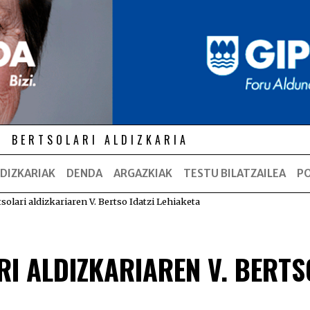
BERTSOLARI ALDIZKARIA
DIZKARIAK
DENDA
ARGAZKIAK
TESTU BILATZAILEA
P
solari aldizkariaren V. Bertso Idatzi Lehiaketa
RI ALDIZKARIAREN V. BERTS