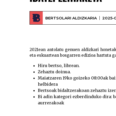
BERTSOLARI ALDIZKARIA
2025-0
2021ean antolatu genuen aldizkari honetako
eta eskuartean bosgarren edizioa hartuta g
Hiru bertso, librean.
Zehaztu doinua.
Maiatzaren 19ko goizeko 08:00ak bai
helbidera
Bertsoak bidaltzerakoan zehaztu izen-
Bi adin kategori ezberdinduko dira: b
aurrerakoak