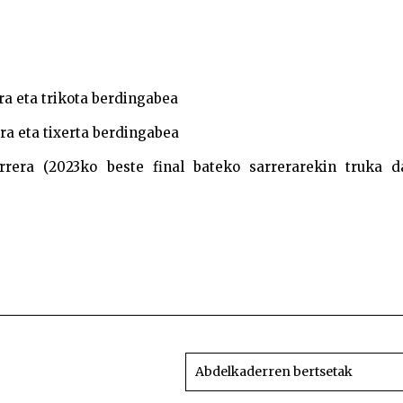
era eta trikota berdingabea
era eta tixerta berdingabea
arrera (2023ko beste final bateko sarrerarekin truka da
Abian da II. Aitor Sarasua bertso-paper le
Abdelkaderren bertsetak