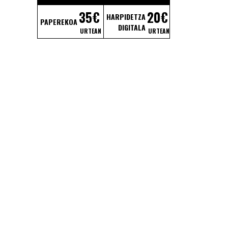
35€
20€
HARPIDETZA
PAPEREKOA
DIGITALA
URTEAN
URTEAN