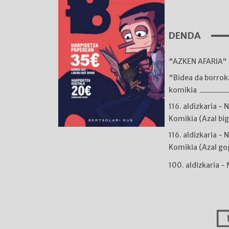
DENDA
"AZKEN AFARIA" 
"Bidea da borro
komikia
116. aldizkaria - 
Komikia (Azal bi
116. aldizkaria - 
Komikia (Azal go
100. aldizkaria -