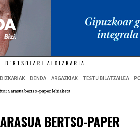
BERTSOLARI ALDIZKARIA
DIZKARIAK
DENDA
ARGAZKIAK
TESTU BILATZAILEA
P
Aitor Sarasua bertso-paper lehiaketa
 SARASUA BERTSO-PAPER