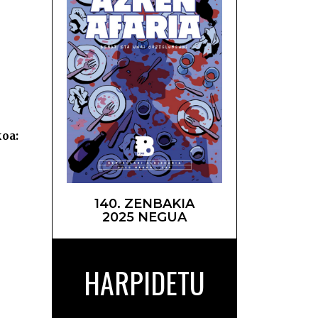
aketa –
koa:
140. ZENBAKIA
2025 NEGUA
HARPIDETU