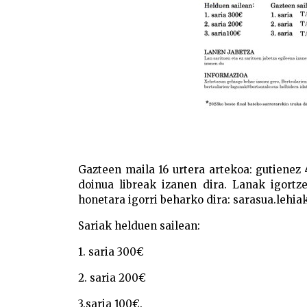
Gazteen maila 16 urtera artekoa: gutienez 4
doinua libreak izanen dira. Lanak igortz
honetara igorri beharko dira: sarasua.lehi
Sariak helduen sailean:
1. saria 300€
2. saria 200€
3.saria 100€.