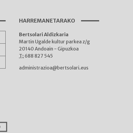
HARREMANETARAKO
Bertsolari Aldizkaria
A
Martin Ugalde kultur parkea z/g
20140 Andoain - Gipuzkoa
T:
688 827 545
administrazioa@bertsolari.eus