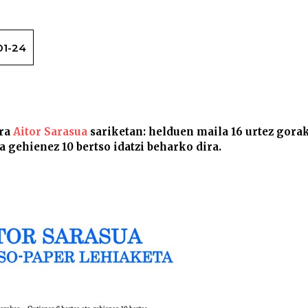
01-24
Abian da II. Aitor Sarasua bertso-paper lehi
ira
Aitor Sarasua
sariketan: helduen maila 16 urtez gora
a gehienez 10 bertso idatzi beharko dira.