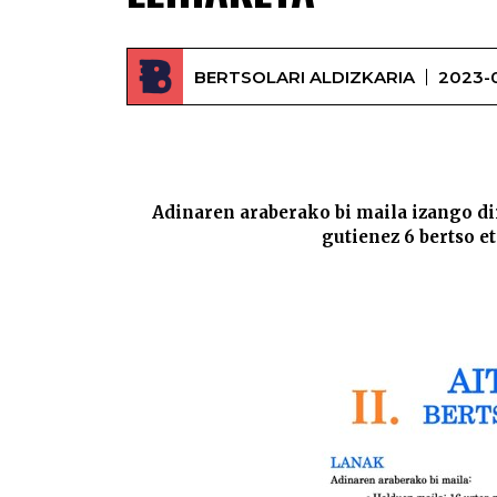
BERTSOLARI ALDIZKARIA
2023-
Adinaren araberako bi maila izango d
gutienez 6 bertso et