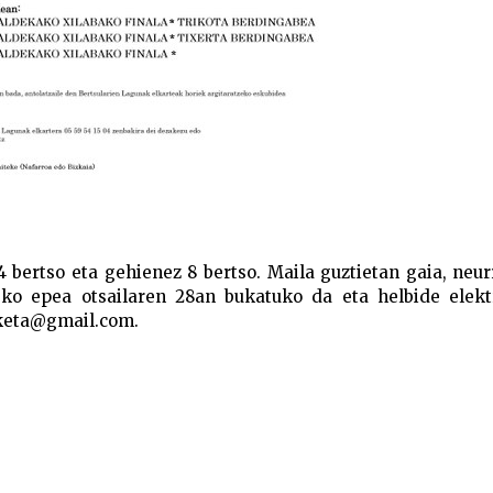
 bertso eta gehienez 8 bertso. Maila guztietan gaia, neur
eko epea otsailaren 28an bukatuko da eta helbide elekt
aketa@gmail.com.