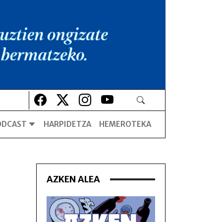
Lehio berrian irekiko da
Lehio berrian irekiko da
Lehio berrian irekiko da
Lehio berrian irekiko da
ODCAST
HARPIDETZA
HEMEROTEKA
AZKEN ALEA