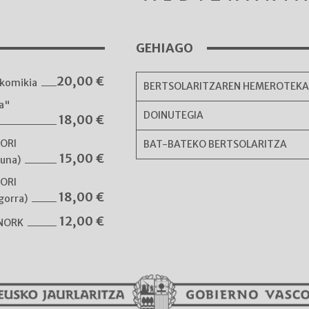
GEHIAGO
20,00
€
komikia
BERTSOLARITZAREN HEMEROTEK
ka"
DOINUTEGIA
18,00
€
NORI
BAT-BATEKO BERTSOLARITZA
15,00
€
guna)
NORI
18,00
€
gorra)
12,00
€
 NORK