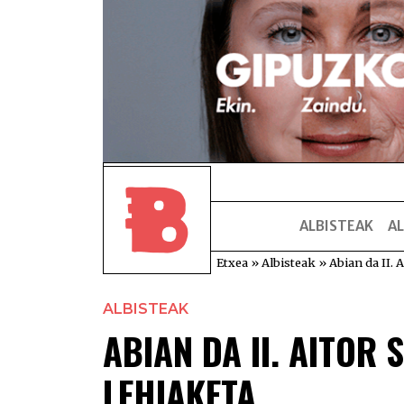
ALBISTEAK
AL
Etxea
»
Albisteak
»
Abian da II. 
ALBISTEAK
ABIAN DA II. AITOR
LEHIAKETA