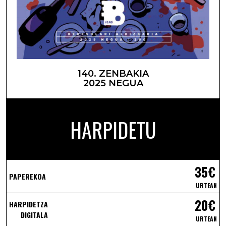
140. ZENBAKIA
2025 NEGUA
HARPIDETU
35€
PAPEREKOA
URTEAN
20€
HARPIDETZA
DIGITALA
URTEAN