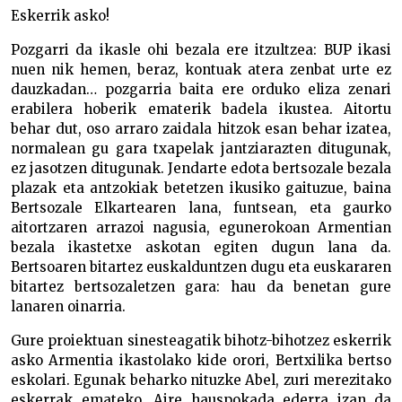
Eskerrik asko!
Pozgarri da ikasle ohi bezala ere itzultzea: BUP ikasi
nuen nik hemen, beraz, kontuak atera zenbat urte ez
dauzkadan… pozgarria baita ere orduko eliza zenari
erabilera hoberik ematerik badela ikustea. Aitortu
behar dut, oso arraro zaidala hitzok esan behar izatea,
normalean gu gara txapelak jantziarazten ditugunak,
ez jasotzen ditugunak. Jendarte edota bertsozale bezala
plazak eta antzokiak betetzen ikusiko gaituzue, baina
Bertsozale Elkartearen lana, funtsean, eta gaurko
aitortzaren arrazoi nagusia, egunerokoan Armentian
bezala ikastetxe askotan egiten dugun lana da.
Bertsoaren bitartez euskalduntzen dugu eta euskararen
bitartez bertsozaletzen gara: hau da benetan gure
lanaren oinarria.
Gure proiektuan sinesteagatik bihotz-bihotzez eskerrik
asko Armentia ikastolako kide orori, Bertxilika bertso
eskolari. Egunak beharko nituzke Abel, zuri merezitako
eskerrak emateko. Aire hauspokada ederra izan da