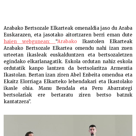
Arabako Bertsozale Elkartea omendu dute Araba
Euskarazen –
Arabako Bertsozale Elkarteak omenaldia jaso du Araba
Euskarazen, eta jasotako aitortzaren berri eman dute
haien webgunean:
“
Arabako
Ikastolen Elkarteak
Arabako Bertsozale Elkartea omendu nahi izan zuen
urteetan ikasleak euskalduntzen eta bertsozaletzen
egindako elkarlanagatik. Eskola ordutan nahiz eskola
ordutatik kanpo lantzen da bertsolaritza Armentia
Ikastolan. Bertan izan ziren Abel Enbeita omendua eta
Ekaitz Elorriaga Elkarteko lehendakari eta Ikastolako
ikasle ohia. Manu Bendala eta Peru Abarrategi
bertsolariak ere bertaratu ziren bertso batzuk
kantatzera”.