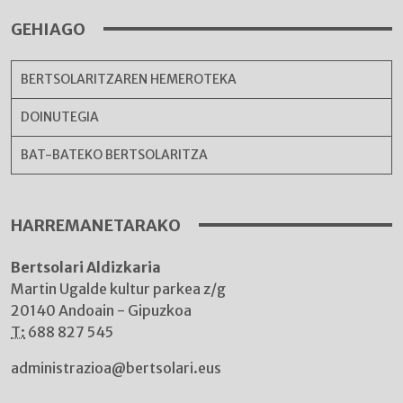
GEHIAGO
BERTSOLARITZAREN HEMEROTEKA
DOINUTEGIA
BAT-BATEKO BERTSOLARITZA
HARREMANETARAKO
Bertsolari Aldizkaria
Martin Ugalde kultur parkea z/g
20140 Andoain - Gipuzkoa
T:
688 827 545
administrazioa@bertsolari.eus