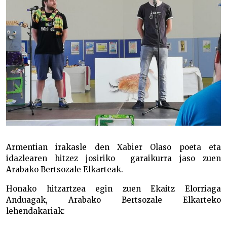
Armentian irakasle den Xabier Olaso poeta eta
idazlearen hitzez josiriko garaikurra jaso zuen
Arabako Bertsozale Elkarteak.
Honako hitzartzea egin zuen Ekaitz Elorriaga
Anduagak, Arabako Bertsozale Elkarteko
lehendakariak: