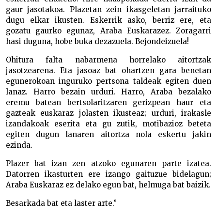
gaur jasotakoa. Plazetan zein ikasgeletan jarraituko
dugu elkar ikusten. Eskerrik asko, berriz ere, eta
gozatu gaurko egunaz, Araba Euskarazez. Zoragarri
hasi duguna, hobe buka dezazuela. Bejondeizuela!
Ohitura falta nabarmena horrelako aitortzak
jasotzearena. Eta jasoaz bat ohartzen gara benetan
egunerokoan inguruko pertsona taldeak egiten duen
lanaz. Harro bezain urduri. Harro, Araba bezalako
eremu batean bertsolaritzaren gerizpean haur eta
gazteak euskaraz jolasten ikusteaz; urduri, irakasle
izandakoak eserita eta gu zutik, motibazioz beteta
egiten dugun lanaren aitortza nola eskertu jakin
ezinda.
Plazer bat izan zen atzoko egunaren parte izatea.
Datorren ikasturten ere izango gaituzue bidelagun;
Araba Euskaraz ez delako egun bat, helmuga bat baizik.
Besarkada bat eta laster arte.”