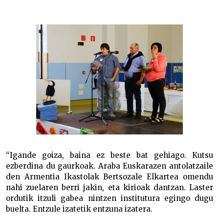
“Igande goiza, baina ez beste bat gehiago. Kutsu
ezberdina du gaurkoak. Araba Euskarazen antolatzaile
den Armentia Ikastolak Bertsozale Elkartea omendu
nahi zuelaren berri jakin, eta kirioak dantzan. Laster
ordutik itzuli gabea nintzen institutura egingo dugu
buelta. Entzule izatetik entzuna izatera.