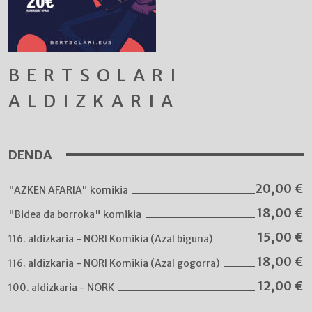
BERTSOLARI
ALDIZKARIA
DENDA
20,00
€
"AZKEN AFARIA" komikia
18,00
€
"Bidea da borroka" komikia
15,00
€
116. aldizkaria - NORI Komikia (Azal biguna)
18,00
€
116. aldizkaria - NORI Komikia (Azal gogorra)
12,00
€
100. aldizkaria - NORK