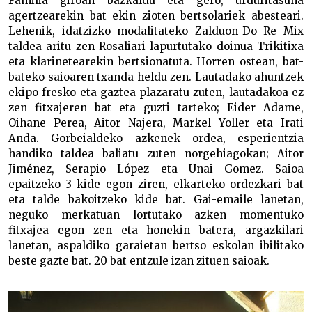
Familia giroan bazkaldu eta gero, urduritasuna
agertzearekin bat ekin zioten bertsolariek abesteari.
Lehenik, idatzizko modalitateko Zalduon-Do Re Mix
taldea aritu zen Rosaliari lapurtutako doinua Trikitixa
eta klarinetearekin bertsionatuta. Horren ostean, bat-
bateko saioaren txanda heldu zen. Lautadako ahuntzek
ekipo fresko eta gaztea plazaratu zuten, lautadakoa ez
zen fitxajeren bat eta guzti tarteko; Eider Adame,
Oihane Perea, Aitor Najera, Markel Yoller eta Irati
Anda. Gorbeialdeko azkenek ordea, esperientzia
handiko taldea baliatu zuten norgehiagokan; Aitor
Jiménez, Serapio López eta Unai Gomez. Saioa
epaitzeko 3 kide egon ziren, elkarteko ordezkari bat
eta talde bakoitzeko kide bat. Gai-emaile lanetan,
neguko merkatuan lortutako azken momentuko
fitxajea egon zen eta honekin batera, argazkilari
lanetan, aspaldiko garaietan bertso eskolan ibilitako
beste gazte bat. 20 bat entzule izan zituen saioak.