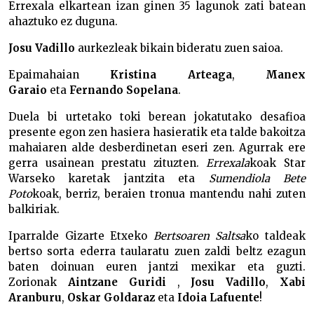
Errexala elkartean izan ginen 35 lagunok zati batean
ahaztuko ez duguna.
Josu Vadillo
aurkezleak bikain bideratu zuen saioa.
Epaimahaian
Kristina Arteaga
,
Manex
Garaio
eta
Fernando Sopelana
.
Duela bi urtetako toki berean jokatutako desafioa
presente egon zen hasiera hasieratik eta talde bakoitza
mahaiaren alde desberdinetan eseri zen. Agurrak ere
gerra usainean prestatu zituzten.
Errexala
koak Star
Warseko karetak jantzita eta
Sumendiola Bete
Poto
koak, berriz, beraien tronua mantendu nahi zuten
balkiriak.
Iparralde Gizarte Etxeko
Bertsoaren Saltsa
ko taldeak
bertso sorta ederra taularatu zuen zaldi beltz ezagun
baten doinuan euren jantzi mexikar eta guzti.
Zorionak
Aintzane Guridi
,
Josu Vadillo
,
Xabi
Aranburu
,
Oskar Goldaraz
eta
Idoia Lafuente
!