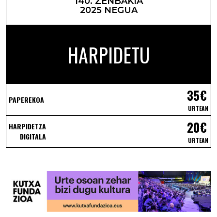
140. ZENBAKIA
2025 NEGUA
HARPIDETU
35€
PAPEREKOA
URTEAN
20€
HARPIDETZA
DIGITALA
URTEAN