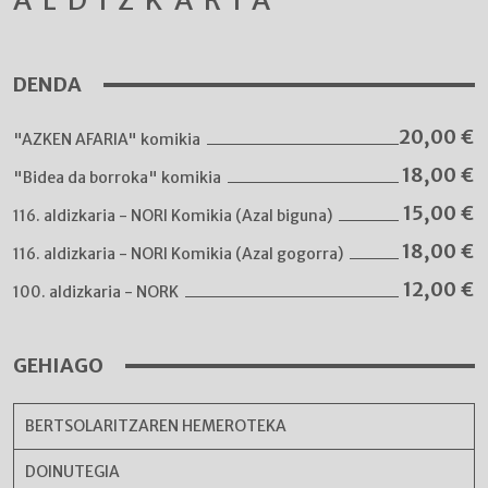
ALDIZKARIA
DENDA
20,00
€
"AZKEN AFARIA" komikia
18,00
€
"Bidea da borroka" komikia
15,00
€
116. aldizkaria - NORI Komikia (Azal biguna)
18,00
€
116. aldizkaria - NORI Komikia (Azal gogorra)
12,00
€
100. aldizkaria - NORK
GEHIAGO
BERTSOLARITZAREN HEMEROTEKA
DOINUTEGIA