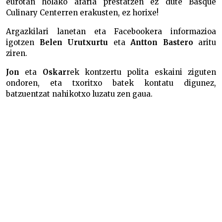
eurotan holako afaria prestatzen ez dute Basque
Culinary Centerren erakusten, ez horixe!
Argazkilari lanetan eta Facebookera informazioa
igotzen
Belen Urutxurtu
eta
Antton Bastero
aritu
ziren.
Jon
eta
Oskar
rek kontzertu polita eskaini ziguten
ondoren, eta txoritxo batek kontatu digunez,
batzuentzat nahikotxo luzatu zen gaua.
Arabako Kuadrillarteko kanporaketan Zalduondo
eta Gasteiz garaile
Arabako Kuadrillarteko kanporaketan Zalduondo
eta Gasteiz garaile
Arabako Kuadrillarteko kanporaketan Zalduondo
eta Gasteiz garaile
Arabako Kuadrillarteko kanporaketan Zalduondo
eta Gasteiz garaile
Arabako Kuadrillarteko kanporaketan Zalduondo
eta Gasteiz garaile