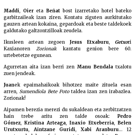
Maddi
,
Oier
eta
Beñat
bost izarretako hotel bateko
garbitzaileak izan ziren. Kontatu ziguten aurkitutako
gauzen artean kokaina, gepardoak eta beste taldekoek
galdutako galtzontzilloak zeudela.
Ikusleen artean zegoen
Jesus Etxaburu
,
Getxo
ri
Kaxianoren
Zorionak
kantatu genion bere 60.
urtebetetze egunean.
Agurretan aita izan berri zen
Manu Bendala
txalotu
zuen jendeak.
Juan
ek epaimahaikoak bihotzez maite zituela esan
arren,
Sumendiola Bete Poto
taldea izan zen irabazlea.
Zorionak!
Aipamen berezia merezi du sukaldean eta zerbitzatzen
hain trebe aritu zen talde osoak:
Pedro
Gómez
,
Kristina Arteaga
,
Inaxio Etxeberria
,
Belen
Urutxurtu
,
Aintzane Guridi
,
Xabi Aranburu
… 12