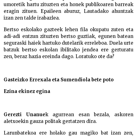
umoretik hartu zituzten eta honek publikoaren barreak
eragin zituen. Epaileen aburuz, Lautadako ahuntzak
izan zen talde irabazlea.
Bertso eskolako gazteek lehen fila okupatu zuten eta
adi-adi entzun zituzten bertso guztiak, egunen batean
seguraski haiek hartuko dutelarik erreleboa. Duela urte
batzuk bertso eskolan ibilitako jendea ere gerturatu
zen, beraz hazia ereinda dago. Loratuko ote da?
Gasteizko Errexala eta Sumendiola bete poto
Ezina ekinez egina
Gerezti Unanue
k agurrean esan bezala, askoren
aletxoekin gauza politak gertatzen dira.
Larunbatekoa ere holako gau magiko bat izan zen,