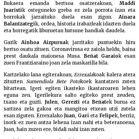
Bukaera emanda bertsoa osatzerakoan,
Maddi
Juaristi
k osteguneko greba ez zela porrota izan eta
borrokak jarraituko duela esan zigun.
Ainara
Balantzategi
k, ordea, historia irabazleak idazten duela
eta horregatik liburuetan hutsune handiak daudela.
Garik
Ainhoa Aizpurua
k jarritako puntuekin hiru
bertso osatu zituen. Coronavirusa ez zaiola heldu, baina
prest daukala maionesa Musa.
Beñat Garaio
k esan
zuen Frantziaraino joan zela maskarilla bila.
Kartzelako lana egiterakoan,
Errexala
koak kalera atera
zituzten
Sumendiola Bete Poto
koek kantatzen zuten
bitartean. Igeri egiten ikasteko ikastaroaren lehen
eguna zen. Igerilekura salto egiteko prest zeuden,
txano eta guzti.
Julen
,
Gerezti
eta
Beñat
ek burua ez
sartzea zela gakoa eta mangitoa etxean utzi zutela
esan ziguten. Errexalako
Juan
,
Gari
eta
Felipe
k, berriz,
inork ez zuen antza lehena izan nahi eta beteranoena,
Juan, hain zuzen ere, bidali nahi izan zuten.