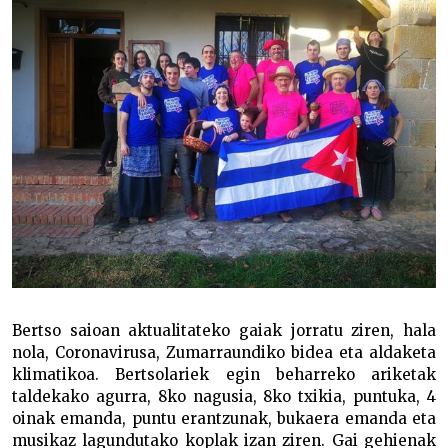
Bertso saioan aktualitateko gaiak jorratu ziren, hala
nola, Coronavirusa, Zumarraundiko bidea eta aldaketa
klimatikoa. Bertsolariek egin beharreko ariketak
taldekako agurra, 8ko nagusia, 8ko txikia, puntuka, 4
oinak emanda, puntu erantzunak, bukaera emanda eta
musikaz lagundutako koplak izan ziren. Gai gehienak