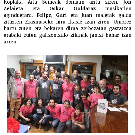
Koplaka Aita Semeak doinuan aritu ziren.
Jon
Zelaieta
eta
Oskar Goldaraz
musikarien
aginduetara.
Felipe
,
Gari
eta
Juan
maletak galdu
zituzten Erasmuseko hiru ikasle izan ziren. Umorez
hartu zuten eta bekaren dirua zerbezatan gastatzea
erabaki zuten galtzontzillo zikinak jantzi behar izan
arren.