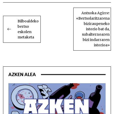
BIDALKETETAN
ZEHAR
Antxoka Agirre:
«Bertsolaritzarena
NABIGATU
Bilboaldeko
biziraupeneko
bertso
istorio bat da,
eskolen
subalternoaren
metaketa
bizi indarraren
istorioa»
AZKEN ALEA