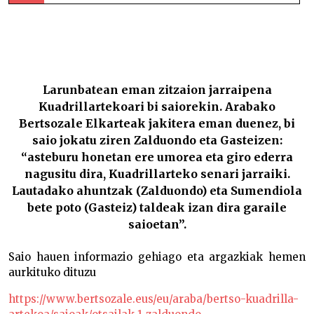
Arabako Kuadrillarteko kanporaketan Zalduondo eta
Gasteiz garaile –
Larunbatean eman zitzaion jarraipena
Kuadrillartekoari bi saiorekin. Arabako
Bertsozale Elkarteak jakitera eman duenez, bi
saio jokatu ziren Zalduondo eta Gasteizen:
“asteburu honetan ere umorea eta giro ederra
nagusitu dira, Kuadrillarteko senari jarraiki.
Lautadako ahuntzak (Zalduondo) eta Sumendiola
bete poto (
Gasteiz
) taldeak izan dira garaile
saioetan”.
Saio hauen informazio gehiago eta argazkiak hemen
aurkituko dituzu
https://www.bertsozale.eus/eu/araba/bertso-kuadrilla-