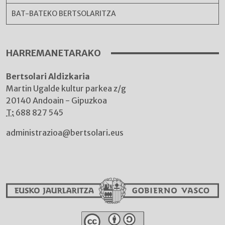
BAT-BATEKO BERTSOLARITZA
HARREMANETARAKO
Bertsolari Aldizkaria
Martin Ugalde kultur parkea z/g
20140 Andoain - Gipuzkoa
T:
688 827 545
administrazioa@bertsolari.eus