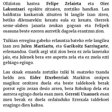
Ofiziotan hastea
Felipe Zelaieta
eta
Oier
Lakuntzari
egokitu zitzaien, zortziko handian. Lan
baldintza kaskarrak zituzten bi langile izan ziren,
betiko dilemarekin: kexatu eala ez kexatu. Oierrek
seme-alaben janaria zeukan gogoan eta Felipek
osasuna beste ezeren aurretik dagoela erantzun zion.
Txikian erregina gabeko erlauntza bateko erle langilea
izan zen
Julen Martiartu
, eta
Garikoitz Sarriugarte
,
erlemandoa. Garik argi utzi zion bera ez zela lanerako
jaio, eta Julenek bera ere aspertu zela eta ez zuela ezti
gehiago egingo.
Lau oinak emanda zortziko txiki bi osatzeko txanda
heldu zen.
Eider Etxeberria
k Markitos oroipen
magikoz oroitzen duela eta beste taldekoek berak
porrot egin zezan desio arren, bera Robokop dela eta
aurrera egingo duela esan zuen.
Geresti Unanue
k esan
zuen berak ez duela ordainduko Errexala taldekoei
eragingo dien kaltea.