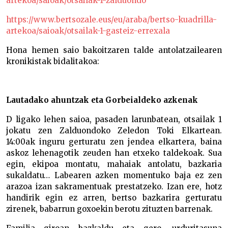
artekoa/saioak/otsailak-1-zalduondo
https://www.bertsozale.eus/eu/araba/bertso-kuadrilla-
artekoa/saioak/otsailak-1-gasteiz-errexala
Hona hemen saio bakoitzaren talde antolatzailearen
kronikistak bidalitakoa:
Lautadako ahuntzak eta Gorbeialdeko azkenak
D ligako lehen saioa, pasaden larunbatean, otsailak 1
jokatu zen Zalduondoko Zeledon Toki Elkartean.
14:00ak inguru gerturatu zen jendea elkartera, baina
askoz lehenagotik zeuden han etxeko taldekoak. Sua
egin, ekipoa montatu, mahaiak antolatu, bazkaria
sukaldatu… Labearen azken momentuko baja ez zen
arazoa izan sakramentuak prestatzeko. Izan ere, hotz
handirik egin ez arren, bertso bazkarira gerturatu
zirenek, babarrun goxoekin berotu zituzten barrenak.