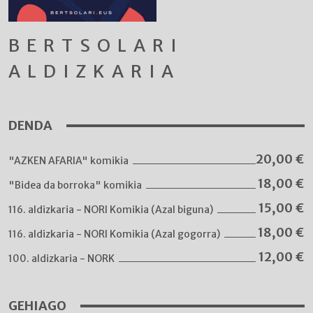
BERTSOLARI
ALDIZKARIA
DENDA
20,00
€
"AZKEN AFARIA" komikia
18,00
€
"Bidea da borroka" komikia
15,00
€
116. aldizkaria - NORI Komikia (Azal biguna)
18,00
€
116. aldizkaria - NORI Komikia (Azal gogorra)
12,00
€
100. aldizkaria - NORK
GEHIAGO