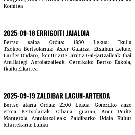
Komitea
2025-09-18 ERRIGOITI JAIALDIA
Bertso saioa
Ordua:
18:30
Lekua:
Ikuilu
Txokoa
Bertsolariak:
Asier Galarza, Etxahun Lekue,
Lurdes Ondaro, Iker Uriarte Urrutia
Gai-jartzaileak:
Ibai
Amillategi
Antolatzaileak:
Gernikako Bertso Eskola,
Ikuilu Elkartea
2025-09-19 ZALDIBAR LAGUN-ARTEKOA
Bertso afaria
Ordua:
21:00
Lekua:
Goierriko auzo
etxea
Bertsolariak:
Oihana Iguaran, Aner Peritz
Manterola
Antolatzaileak:
Zaldibarko Udala
Kultur
bitartekaria:
Lanku