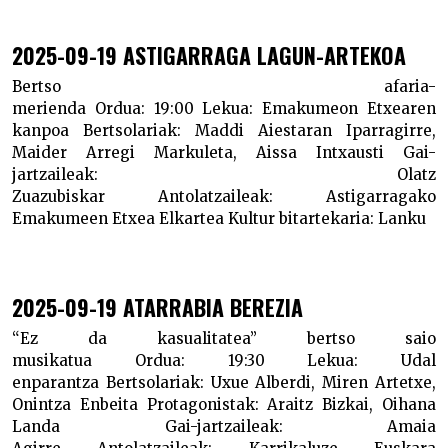
2025-09-19 ASTIGARRAGA LAGUN-ARTEKOA
Bertso afaria-
merienda
Ordua:
19:00
Lekua:
Emakumeon Etxearen
kanpoa
Bertsolariak:
Maddi Aiestaran Iparragirre,
Maider Arregi Markuleta, Aissa Intxausti
Gai-
jartzaileak:
Olatz
Zuazubiskar
Antolatzaileak:
Astigarragako
Emakumeen Etxea Elkartea
Kultur bitartekaria:
Lanku
2025-09-19 ATARRABIA BEREZIA
“Ez da kasualitatea” bertso saio
musikatua
Ordua:
19:30
Lekua:
Udal
enparantza
Bertsolariak:
Uxue Alberdi, Miren Artetxe,
Onintza Enbeita
Protagonistak:
Araitz Bizkai, Oihana
Landa
Gai-jartzaileak:
Amaia