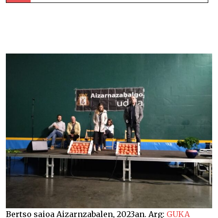
Aste honetako bertso-saioak –
Bertso saioa Aizarnzabalen, 2023an. Arg:
GUKA