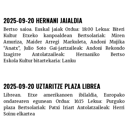
2025-09-20 HERNANI JAIALDIA
Bertso saioa. Euskal jaiak
Ordua:
18:00
Lekua:
Biteri
Kultur Etxeko kanpoaldean
Bertsolariak:
Miren
Amuriza, Maider Arregi Markuleta, Andoni Mujika
“Anatx”, Julio Soto
Gai-jartzaileak:
Andoni Rekondo
Izagirre
Antolatzaileak:
Hernaniko Bertso
Eskola
Kultur bitartekaria:
Lanku
2025-09-20 UZTARITZE PLAZA LIBREA
Librean. Etxe amerikanoen ibilaldia, Europako
ondarearen egunean
Ordua:
16:15
Lekua:
Purguko
plaza
Bertsolariak:
Patxi Iriart
Antolatzaileak:
Herri
Soinu elkartea