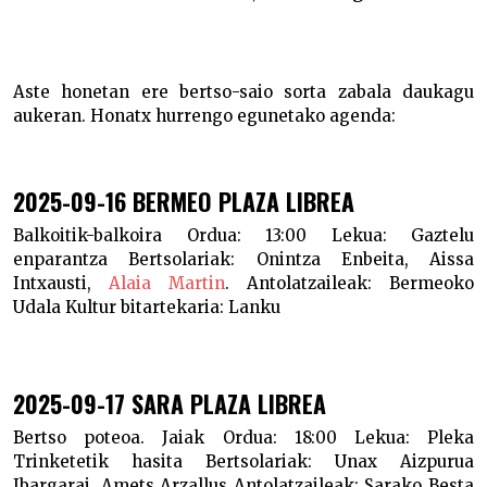
Aste honetan ere bertso-saio sorta zabala daukagu
aukeran. Honatx hurrengo egunetako agenda:
2025-09-16 BERMEO PLAZA LIBREA
Balkoitik-balkoira
Ordua:
13:00
Lekua:
Gaztelu
enparantza
Bertsolariak:
Onintza Enbeita, Aissa
Intxausti,
Alaia Martin
.
Antolatzaileak:
Bermeoko
Udala
Kultur bitartekaria:
Lanku
2025-09-17 SARA PLAZA LIBREA
Bertso poteoa. Jaiak
Ordua:
18:00
Lekua:
Pleka
Trinketetik hasita
Bertsolariak:
Unax Aizpurua
Ibargarai, Amets Arzallus
Antolatzaileak:
Sarako Besta