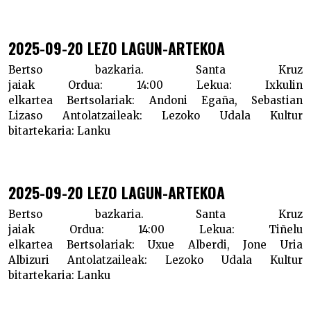
2025-09-20 LEZO LAGUN-ARTEKOA
Bertso bazkaria. Santa Kruz
jaiak
Ordua:
14:00
Lekua:
Ixkulin
elkartea
Bertsolariak:
Andoni Egaña, Sebastian
Lizaso
Antolatzaileak:
Lezoko Udala
Kultur
bitartekaria:
Lanku
2025-09-20 LEZO LAGUN-ARTEKOA
Bertso bazkaria. Santa Kruz
jaiak
Ordua:
14:00
Lekua:
Tiñelu
elkartea
Bertsolariak:
Uxue Alberdi, Jone Uria
Albizuri
Antolatzaileak:
Lezoko Udala
Kultur
bitartekaria:
Lanku