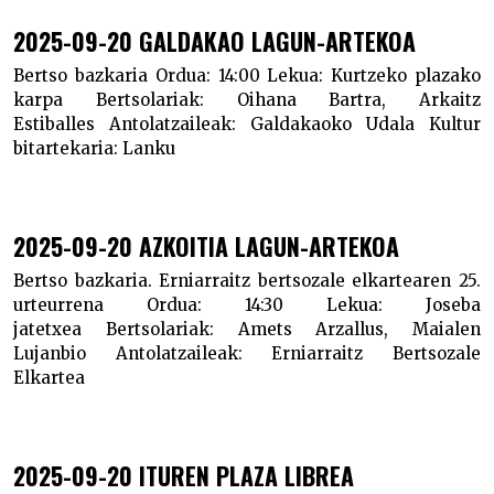
2025-09-20 GALDAKAO LAGUN-ARTEKOA
Bertso bazkaria
Ordua:
14:00
Lekua:
Kurtzeko plazako
karpa
Bertsolariak:
Oihana Bartra, Arkaitz
Estiballes
Antolatzaileak:
Galdakaoko Udala
Kultur
bitartekaria:
Lanku
2025-09-20 AZKOITIA LAGUN-ARTEKOA
Bertso bazkaria. Erniarraitz bertsozale elkartearen 25.
urteurrena
Ordua:
14:30
Lekua:
Joseba
jatetxea
Bertsolariak:
Amets Arzallus, Maialen
Lujanbio
Antolatzaileak:
Erniarraitz Bertsozale
Elkartea
2025-09-20 ITUREN PLAZA LIBREA