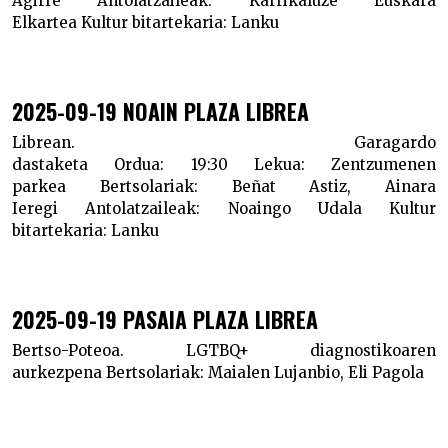
Agirre
Antolatzaileak:
Karrikaluze Euskara
Elkartea
Kultur bitartekaria:
Lanku
2025-09-19 NOAIN PLAZA LIBREA
Librean. Garagardo
dastaketa
Ordua:
19:30
Lekua:
Zentzumenen
parkea
Bertsolariak:
Beñat Astiz, Ainara
Ieregi
Antolatzaileak:
Noaingo Udala
Kultur
bitartekaria:
Lanku
2025-09-19 PASAIA PLAZA LIBREA
Bertso-Poteoa. LGTBQ+ diagnostikoaren
aurkezpena
Bertsolariak:
Maialen Lujanbio, Eli Pagola