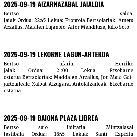
2025-09-19 AIZARNAZABAL JAIALDIA
Bertso saioa.
Jaiak
Ordua:
22:45
Lekua:
Frontoia
Bertsolariak:
Amets
Arzallus, Maialen Lujanbio, Aitor Mendiluze, Julio Soto
2025-09-19 LEKORNE LAGUN-ARTEKOA
Bertso afaria. Herriko
jaiak
Ordua:
21:00
Lekua:
Etxebarne
ostatua
Bertsolariak:
Maddalen Arzallus, Jon Maia
Gai-
jartzaileak:
Xalbat Alzugarai
Antolatzaileak:
Etxebarne
ostatua
2025-09-19 BAIONA PLAZA LIBREA
Bertso saio ibiltaria. Mintzalasai
festibala
Ordua:
18:45
Lekua:
Santi Ezpiritu