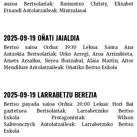
auzoa
Bertsolariak:
Ramuntxo Christy, Elixabet
Etxandi
Antolatzaileak:
Mintzalasai
2025-09-19 OÑATI JAIALDIA
Bertso saioa
Ordua:
19:30
Lekua:
Santa Ana
Antzokia
Bertsolariak:
Urko Arregi, Aroa Arrizubieta,
Amets Arzallus, Nerea Ibarzabal, Alaia Martin, Aitor
Mendiluze
Antolatzaileak:
Oñatiko Bertso Eskola
2025-09-19 LARRABETZU BEREZIA
Bertso payada saioa
Ordua:
20:00
Lekua:
Hori Bai
gaztetxea
Bertsolariak:
Larrabetzuko Bertso
Eskola
Protagonistak:
Wilson
Saliwonczyck
Antolatzaileak:
Larrabetzuko Bertso
Eskola