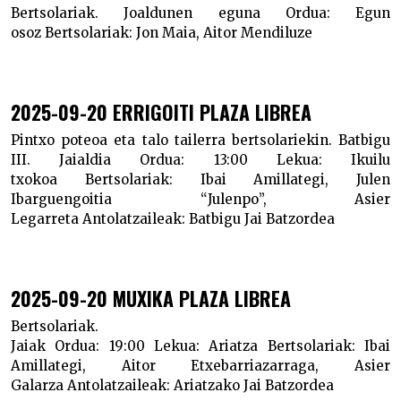
Bertsolariak. Joaldunen eguna
Ordua:
Egun
osoz
Bertsolariak:
Jon Maia, Aitor Mendiluze
2025-09-20 ERRIGOITI PLAZA LIBREA
Pintxo poteoa eta talo tailerra bertsolariekin. Batbigu
III. Jaialdia
Ordua:
13:00
Lekua:
Ikuilu
txokoa
Bertsolariak:
Ibai Amillategi, Julen
Ibarguengoitia “Julenpo”, Asier
Legarreta
Antolatzaileak:
Batbigu Jai Batzordea
2025-09-20 MUXIKA PLAZA LIBREA
Bertsolariak.
Jaiak
Ordua:
19:00
Lekua:
Ariatza
Bertsolariak:
Ibai
Amillategi, Aitor Etxebarriazarraga, Asier
Galarza
Antolatzaileak:
Ariatzako Jai Batzordea