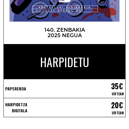
140. ZENBAKIA
2025 NEGUA
HARPIDETU
35€
PAPEREKOA
URTEAN
20€
HARPIDETZA
DIGITALA
URTEAN