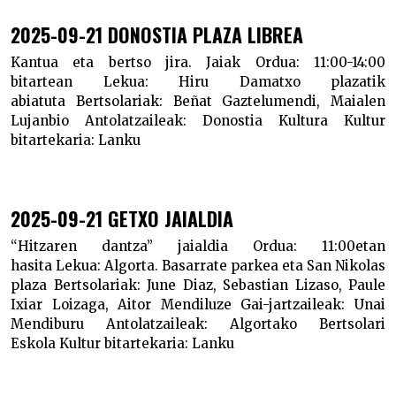
2025-09-21 DONOSTIA PLAZA LIBREA
Kantua eta bertso jira. Jaiak
Ordua:
11:00-14:00
bitartean
Lekua:
Hiru Damatxo plazatik
abiatuta
Bertsolariak:
Beñat Gaztelumendi, Maialen
Lujanbio
Antolatzaileak:
Donostia Kultura
Kultur
bitartekaria:
Lanku
2025-09-21 GETXO JAIALDIA
“Hitzaren dantza” jaialdia
Ordua:
11:00etan
hasita
Lekua:
Algorta. Basarrate parkea eta San Nikolas
plaza
Bertsolariak:
June Diaz, Sebastian Lizaso, Paule
Ixiar Loizaga, Aitor Mendiluze
Gai-jartzaileak:
Unai
Mendiburu
Antolatzaileak:
Algortako Bertsolari
Eskola
Kultur bitartekaria:
Lanku