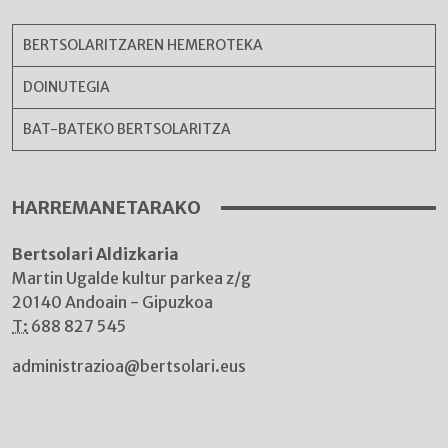
BERTSOLARITZAREN HEMEROTEKA
DOINUTEGIA
BAT-BATEKO BERTSOLARITZA
HARREMANETARAKO
Bertsolari Aldizkaria
Martin Ugalde kultur parkea z/g
20140 Andoain - Gipuzkoa
T:
688 827 545
administrazioa@bertsolari.eus