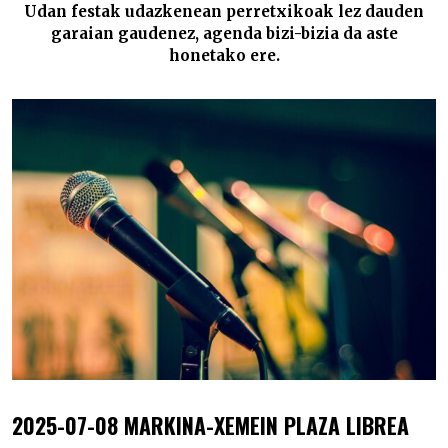
Udan festak udazkenean perretxikoak lez dauden
garaian gaudenez, agenda bizi-bizia da aste
honetako ere.
2025-07-08 MARKINA-XEMEIN PLAZA LIBREA