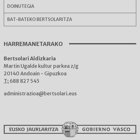
DOINUTEGIA
BAT-BATEKO BERTSOLARITZA
HARREMANETARAKO
Bertsolari Aldizkaria
Martin Ugalde kultur parkea z/g
20140 Andoain - Gipuzkoa
T:
688 827 545
administrazioa@bertsolari.eus