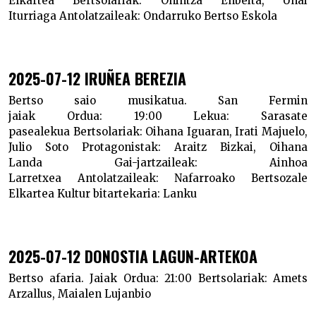
Elkartea
Bertsolariak:
Onintza Enbeita, Unai
Iturriaga
Antolatzaileak:
Ondarruko Bertso Eskola
2025-07-12 IRUÑEA BEREZIA
Bertso saio musikatua. San Fermin
jaiak
Ordua:
19:00
Lekua:
Sarasate
pasealekua
Bertsolariak:
Oihana Iguaran, Irati Majuelo,
Julio Soto
Protagonistak:
Araitz Bizkai, Oihana
Landa
Gai-jartzaileak:
Ainhoa
Larretxea
Antolatzaileak:
Nafarroako Bertsozale
Elkartea
Kultur bitartekaria:
Lanku
2025-07-12 DONOSTIA LAGUN-ARTEKOA
Bertso afaria. Jaiak
Ordua:
21:00
Bertsolariak:
Amets
Arzallus, Maialen Lujanbio