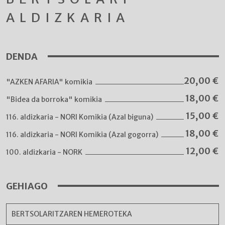
ALDIZKARIA
DENDA
20,00
€
"AZKEN AFARIA" komikia
18,00
€
"Bidea da borroka" komikia
15,00
€
116. aldizkaria - NORI Komikia (Azal biguna)
18,00
€
116. aldizkaria - NORI Komikia (Azal gogorra)
12,00
€
100. aldizkaria - NORK
GEHIAGO
BERTSOLARITZAREN HEMEROTEKA