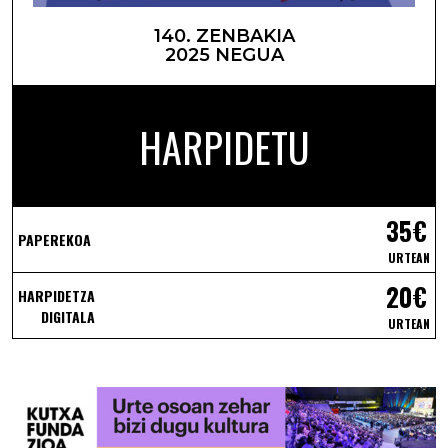
140. ZENBAKIA
2025 NEGUA
HARPIDETU
35€
PAPEREKOA
URTEAN
20€
HARPIDETZA
DIGITALA
URTEAN