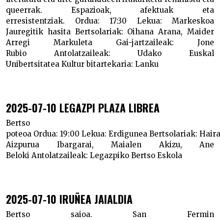
queerrak. Espazioak, afektuak eta
erresistentziak.
Ordua:
17:30
Lekua:
Markeskoa
Jauregitik hasita
Bertsolariak:
Oihana Arana, Maider
Arregi Markuleta
Gai-jartzaileak:
Jone
Rubio
Antolatzaileak:
Udako Euskal
Unibertsitatea
Kultur bitartekaria:
Lanku
2025-07-10 LEGAZPI PLAZA LIBREA
Bertso
poteoa
Ordua:
19:00
Lekua:
Erdigunea
Bertsolariak:
Hair
Aizpurua Ibargarai, Maialen Akizu, Ane
Beloki
Antolatzaileak:
Legazpiko Bertso Eskola
2025-07-10 IRUÑEA JAIALDIA
Bertso saioa. San Fermin