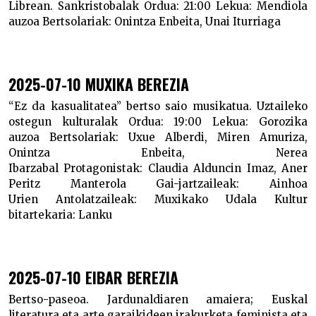
Librean. Sankristobalak
Ordua:
21:00
Lekua:
Mendiola
auzoa
Bertsolariak:
Onintza Enbeita, Unai Iturriaga
2025-07-10 MUXIKA BEREZIA
“Ez da kasualitatea” bertso saio musikatua. Uztaileko
ostegun kulturalak
Ordua:
19:00
Lekua:
Gorozika
auzoa
Bertsolariak:
Uxue Alberdi, Miren Amuriza,
Onintza Enbeita, Nerea
Ibarzabal
Protagonistak:
Claudia Alduncin Imaz, Aner
Peritz Manterola
Gai-jartzaileak:
Ainhoa
Urien
Antolatzaileak:
Muxikako Udala
Kultur
bitartekaria:
Lanku
2025-07-10 EIBAR BEREZIA
Bertso-paseoa. Jardunaldiaren amaiera; Euskal
literatura eta arte garaikideen irakurketa feminista eta