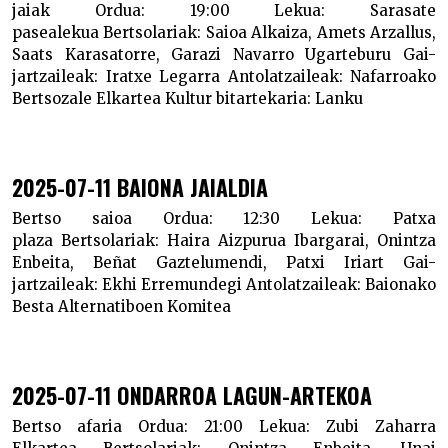
jaiak
Ordua:
19:00
Lekua:
Sarasate
pasealekua
Bertsolariak:
Saioa Alkaiza, Amets Arzallus,
Saats Karasatorre, Garazi Navarro Ugarteburu
Gai-
jartzaileak:
Iratxe Legarra
Antolatzaileak:
Nafarroako
Bertsozale Elkartea
Kultur bitartekaria:
Lanku
2025-07-11 BAIONA JAIALDIA
Bertso saioa
Ordua:
12:30
Lekua:
Patxa
plaza
Bertsolariak:
Haira Aizpurua Ibargarai, Onintza
Enbeita, Beñat Gaztelumendi, Patxi Iriart
Gai-
jartzaileak:
Ekhi Erremundegi
Antolatzaileak:
Baionako
Besta Alternatiboen Komitea
2025-07-11 ONDARROA LAGUN-ARTEKOA
Bertso afaria
Ordua:
21:00
Lekua:
Zubi Zaharra