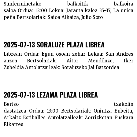
Sanferminetako balkoitik balkoira
saioa
Ordua:
12:00
Lekua:
Jarauta kalea 35-37, La unica
peña
Bertsolariak:
Saioa Alkaiza, Julio Soto
2025-07-13 SORALUZE PLAZA LIBREA
Librean
Ordua:
Egun osoan zehar
Lekua:
San Andres
auzoa
Bertsolariak:
Aitor Mendiluze, Iker
Zubeldia
Antolatzaileak:
Soraluzeko Jai Batzordea
2025-07-13 LEZAMA PLAZA LIBREA
Bertso txakolin
dastatzea
Ordua:
13:00
Bertsolariak:
Onintza Enbeita,
Arkaitz Estiballes
Antolatzaileak:
Zorrizketan Euskara
Elkartea
Aste honetako bertso saioak