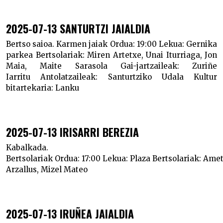
2025-07-13 SANTURTZI JAIALDIA
Bertso saioa. Karmen jaiak
Ordua:
19:00
Lekua:
Gernika
parkea
Bertsolariak:
Miren Artetxe, Unai Iturriaga, Jon
Maia, Maite Sarasola
Gai-jartzaileak:
Zuriñe
Iarritu
Antolatzaileak:
Santurtziko Udala
Kultur
bitartekaria:
Lanku
2025-07-13 IRISARRI BEREZIA
Kabalkada.
Bertsolariak
Ordua:
17:00
Lekua:
Plaza
Bertsolariak:
Amet
Arzallus, Mizel Mateo
2025-07-13 IRUÑEA JAIALDIA