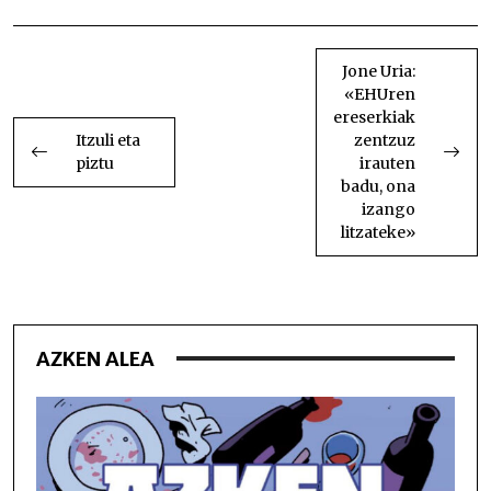
BIDALKETETAN
ZEHAR
Jone Uria:
«EHUren
NABIGATU
ereserkiak
Itzuli eta
zentzuz
piztu
irauten
badu, ona
izango
litzateke»
AZKEN ALEA