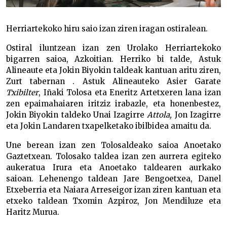
Herriartekoko hiru saio izan ziren iragan ostiralean.
Ostiral iluntzean izan zen Urolako Herriartekoko
bigarren saioa, Azkoitian. Herriko bi talde, Astuk
Alineaute eta Jokin Biyokin taldeak kantuan aritu ziren,
Zurt tabernan . Astuk Alineauteko Asier Garate
Txibilter
, Iñaki Tolosa eta Eneritz Artetxeren lana izan
zen epaimahaiaren iritziz irabazle, eta honenbestez,
Jokin Biyokin taldeko Unai Izagirre
Attola,
Jon Izagirre
eta Jokin Landaren txapelketako ibilbidea amaitu da.
Une berean izan zen Tolosaldeako saioa Anoetako
Gaztetxean. Tolosako taldea izan zen aurrera egiteko
aukeratua Irura eta Anoetako taldearen aurkako
saioan. Lehenengo taldean Jare Bengoetxea, Danel
Etxeberria eta Naiara Arreseigor izan ziren kantuan eta
etxeko taldean Txomin Azpiroz, Jon Mendiluze eta
Haritz Murua.