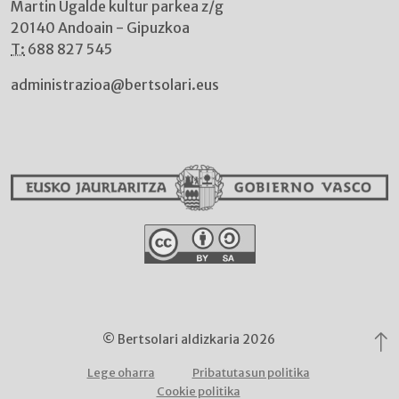
Martin Ugalde kultur parkea z/g
20140 Andoain - Gipuzkoa
T:
688 827 545
administrazioa@bertsolari.eus
© Bertsolari aldizkaria 2026
Lege oharra
Pribatutasun politika
Cookie politika