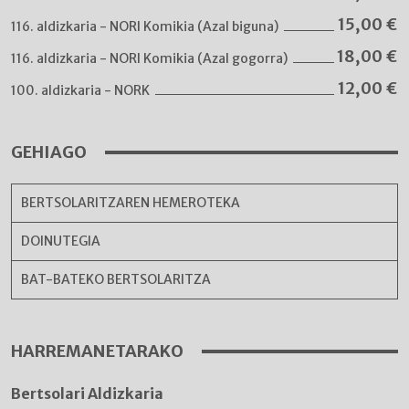
15,00
€
116. aldizkaria - NORI Komikia (Azal biguna)
18,00
€
116. aldizkaria - NORI Komikia (Azal gogorra)
12,00
€
100. aldizkaria - NORK
GEHIAGO
BERTSOLARITZAREN HEMEROTEKA
DOINUTEGIA
BAT-BATEKO BERTSOLARITZA
HARREMANETARAKO
Bertsolari Aldizkaria