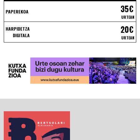
35€
PAPEREKOA
URTEAN
20€
HARPIDETZA
DIGITALA
URTEAN