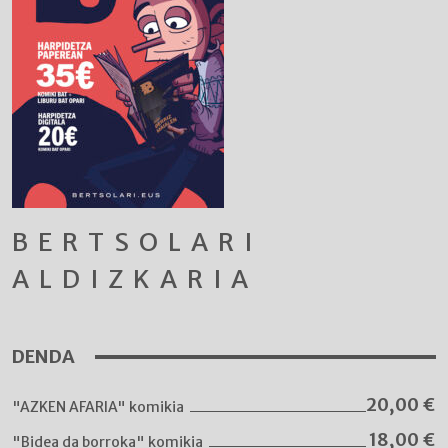
BERTSOLARI
ALDIZKARIA
DENDA
20,00
€
"AZKEN AFARIA" komikia
18,00
€
"Bidea da borroka" komikia