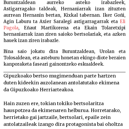
Buruntzaldean aurreko asteko irabazleek,
Astigarragako taldeak, Hernaniarrak izan zituzten
aurrean Hernanin bertan, Kixkal tabernan. Iker Goñi,
Agin Laburu ta Axier Saralegi astigarragarrak eta
Eli
Pagola
, Eñaut Martikorena eta Ekain Tolaretxipi
hernaniarrak izan ziren saioko bertsolariak, eta azken
hauek izan ziren irabazle.
Bina saio jokatu dira Buruntzaldean, Urolan eta
Tolosaldean, eta asteburu honetan ekingo diote beraien
kanporaketa faseari gainontzeko eskualdeek.
Gipuzkoako bertso mugimenduan parte hartzen
duten kideekin auzolanean antolatutako ekimena
da
Gipuzkoako Herriarteakoa
.
Hain zuzen ere, tokian tokiko bertsolaritza
hauspotzea da ekimenaren helburua. Horretarako,
herrietako gai jartzaile, bertsolari, epaile zein
antolatzaileak izango dira protagonista bai oholtza