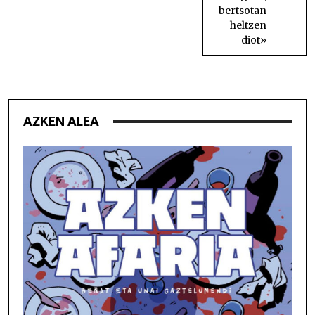
bertsotan
heltzen
diot»
AZKEN ALEA