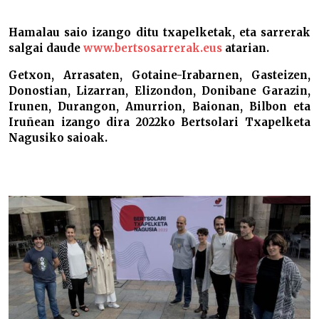
Bertsolari Txapelketa Nagusia aurkeztu dute –
Hamalau saio izango ditu txapelketak, eta sarrerak
salgai daude
www.bertsosarrerak.eus
atarian.
Getxon, Arrasaten, Gotaine-Irabarnen, Gasteizen,
Donostian, Lizarran, Elizondon, Donibane Garazin,
Irunen, Durangon, Amurrion, Baionan, Bilbon eta
Iruñean izango dira 2022ko Bertsolari Txapelketa
Nagusiko saioak.