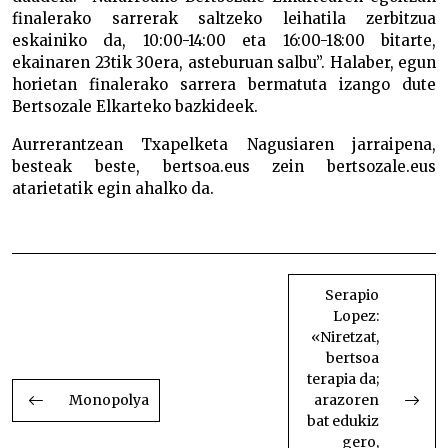
finalerako sarrerak saltzeko leihatila zerbitzua
eskainiko da, 10:00-14:00 eta 16:00-18:00 bitarte,
ekainaren 23tik 30era, asteburuan salbu”. Halaber, egun
horietan finalerako sarrera bermatuta izango dute
Bertsozale Elkarteko bazkideek.
Aurrerantzean Txapelketa Nagusiaren jarraipena,
besteak beste, bertsoa.eus zein bertsozale.eus
atarietatik egin ahalko da.
Bertsolari Txapelketa Nagusia aurkeztu dute
BIDALKETETAN
ZEHAR
Serapio
Lopez:
NABIGATU
«Niretzat,
bertsoa
terapia da;
Monopolya
arazoren
bat edukiz
gero,