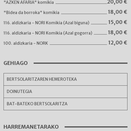
20,00
€
"AZKEN AFARIA" komikia
18,00
€
"Bidea da borroka" komikia
15,00
€
116. aldizkaria - NORI Komikia (Azal biguna)
18,00
€
116. aldizkaria - NORI Komikia (Azal gogorra)
12,00
€
100. aldizkaria - NORK
GEHIAGO
BERTSOLARITZAREN HEMEROTEKA
DOINUTEGIA
BAT-BATEKO BERTSOLARITZA
HARREMANETARAKO