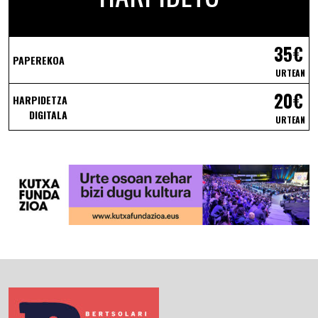
35€
PAPEREKOA
URTEAN
20€
HARPIDETZA
DIGITALA
URTEAN