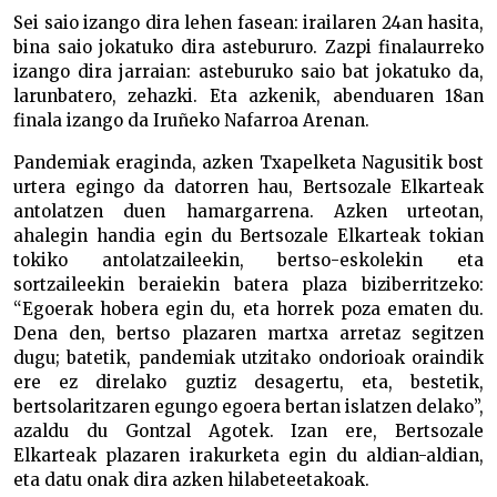
Sei saio izango dira lehen fasean: irailaren 24an hasita,
bina saio jokatuko dira astebururo. Zazpi finalaurreko
izango dira jarraian: asteburuko saio bat jokatuko da,
larunbatero, zehazki. Eta azkenik, abenduaren 18an
finala izango da Iruñeko Nafarroa Arenan.
Pandemiak eraginda, azken Txapelketa Nagusitik bost
urtera egingo da datorren hau, Bertsozale Elkarteak
antolatzen duen hamargarrena. Azken urteotan,
ahalegin handia egin du Bertsozale Elkarteak tokian
tokiko antolatzaileekin, bertso-eskolekin eta
sortzaileekin beraiekin batera plaza biziberritzeko:
“Egoerak hobera egin du, eta horrek poza ematen du.
Dena den, bertso plazaren martxa arretaz segitzen
dugu; batetik, pandemiak utzitako ondorioak oraindik
ere ez direlako guztiz desagertu, eta, bestetik,
bertsolaritzaren egungo egoera bertan islatzen delako”,
azaldu du Gontzal Agotek. Izan ere, Bertsozale
Elkarteak plazaren irakurketa egin du aldian-aldian,
eta datu onak dira azken hilabeteetakoak.