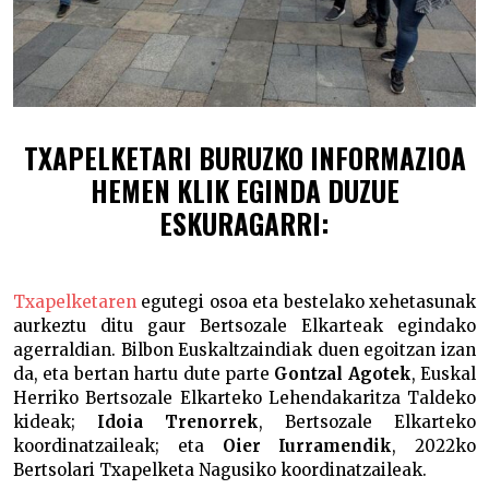
TXAPELKETARI BURUZKO INFORMAZIOA
HEMEN KLIK EGINDA DUZUE
ESKURAGARRI:
Txapelketaren
egutegi osoa eta bestelako xehetasunak
aurkeztu ditu gaur Bertsozale Elkarteak egindako
agerraldian. Bilbon Euskaltzaindiak duen egoitzan izan
da, eta bertan hartu dute parte
Gontzal Agotek
, Euskal
Herriko Bertsozale Elkarteko Lehendakaritza Taldeko
kideak;
Idoia Trenorrek
, Bertsozale Elkarteko
koordinatzaileak; eta
Oier Iurramendik
, 2022ko
Bertsolari Txapelketa Nagusiko koordinatzaileak.