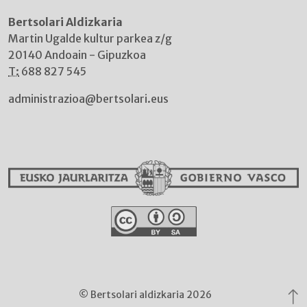
Bertsolari Aldizkaria
Martin Ugalde kultur parkea z/g
20140 Andoain - Gipuzkoa
T:
688 827 545
administrazioa@bertsolari.eus
© Bertsolari aldizkaria 2026