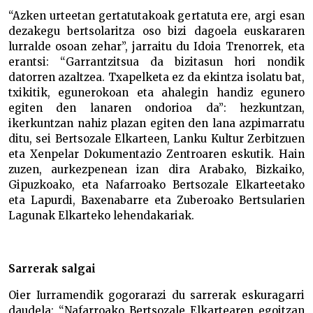
“Azken urteetan gertatutakoak gertatuta ere, argi esan
dezakegu bertsolaritza oso bizi dagoela euskararen
lurralde osoan zehar”, jarraitu du Idoia Trenorrek, eta
erantsi: “Garrantzitsua da bizitasun hori nondik
datorren azaltzea. Txapelketa ez da ekintza isolatu bat,
txikitik, egunerokoan eta ahalegin handiz egunero
egiten den lanaren ondorioa da”: hezkuntzan,
ikerkuntzan nahiz plazan egiten den lana azpimarratu
ditu, sei Bertsozale Elkarteen, Lanku Kultur Zerbitzuen
eta Xenpelar Dokumentazio Zentroaren eskutik. Hain
zuzen, aurkezpenean izan dira Arabako, Bizkaiko,
Gipuzkoako, eta Nafarroako Bertsozale Elkarteetako
eta Lapurdi, Baxenabarre eta Zuberoako Bertsularien
Lagunak Elkarteko lehendakariak.
Sarrerak salgai
Oier Iurramendik gogorarazi du sarrerak eskuragarri
daudela: “Nafarroako Bertsozale Elkartearen egoitzan