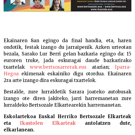
Ekainaren 8an egingo da final handia, eta, haren
ondotik, festak izango du jarraipenik. Azken urteotan
bezala, Sarako Lur Berri gelan bazkaria egingo da: 15
euroren truke, jada eskuragai daude bazkarirako
txartelak
www.bertsosarrerak.eus
atarian;
Iparra-
Hegoa
ekimenak eskainiko digu otordua. Ekainaren
2ra arte izango dira eskuragai txartelok.
Bestalde, zure lurraldetik Sarara joateko autobusak
izango ote diren jakiteko, jarri harremanetan zure
lurraldeko Bertsozale Elkartearekin harremanetan.
Eskolartekoa Euskal Herriko Bertsozale Elkarteak
eta
Ikastolen Elkarteak
antolatzen dute,
elkarlanean.