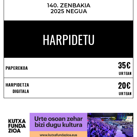
140. ZENBAKIA
2025 NEGUA
HARPIDETU
35€
PAPEREKOA
URTEAN
20€
HARPIDETZA
DIGITALA
URTEAN