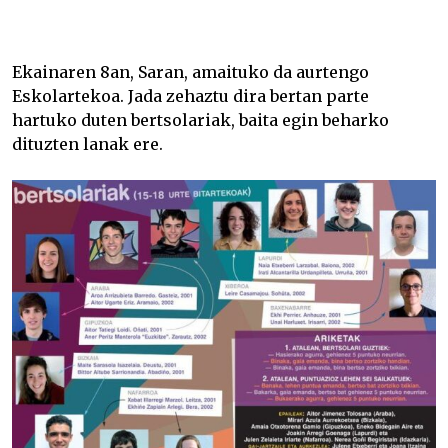
Eskolarteko txapelketa –
Ekainaren 8an, Saran, amaituko da aurtengo
Eskolartekoa
. Jada zehaztu dira bertan parte
hartuko duten bertsolariak, baita egin beharko
dituzten lanak ere.