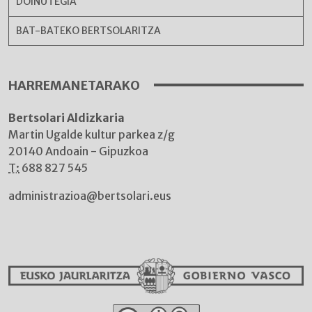
DOINUTEGIA
BAT-BATEKO BERTSOLARITZA
HARREMANETARAKO
Bertsolari Aldizkaria
Martin Ugalde kultur parkea z/g
20140 Andoain - Gipuzkoa
T:
688 827 545
administrazioa@bertsolari.eus