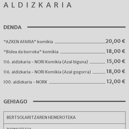
ALDIZKARIA
DENDA
20,00
€
"AZKEN AFARIA" komikia
18,00
€
"Bidea da borroka" komikia
15,00
€
116. aldizkaria - NORI Komikia (Azal biguna)
18,00
€
116. aldizkaria - NORI Komikia (Azal gogorra)
12,00
€
100. aldizkaria - NORK
GEHIAGO
BERTSOLARITZAREN HEMEROTEKA