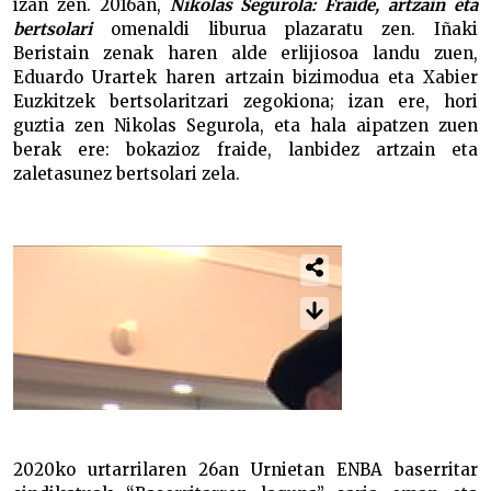
izan zen. 2016an,
Nikolas Segurola: Fraide, artzain eta
bertsolari
omenaldi liburua plazaratu zen. Iñaki
Beristain zenak haren alde erlijiosoa landu zuen,
Eduardo Urartek haren artzain bizimodua eta Xabier
Euzkitzek bertsolaritzari zegokiona; izan ere, hori
guztia zen Nikolas Segurola, eta hala aipatzen zuen
berak ere: bokazioz fraide, lanbidez artzain eta
zaletasunez bertsolari zela.
2020ko urtarrilaren 26an Urnietan ENBA baserritar