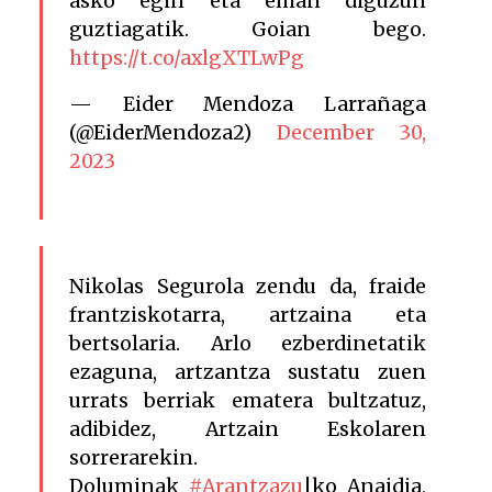
asko egin eta eman diguzun
guztiagatik. Goian bego.
https://t.co/axlgXTLwPg
— Eider Mendoza Larrañaga
(@EiderMendoza2)
December 30,
2023
Nikolas Segurola zendu da, fraide
frantziskotarra, artzaina eta
bertsolaria. Arlo ezberdinetatik
ezaguna, artzantza sustatu zuen
urrats berriak ematera bultzatuz,
adibidez, Artzain Eskolaren
sorrerarekin.
Doluminak
#Arantzazu
|ko Anaidia,