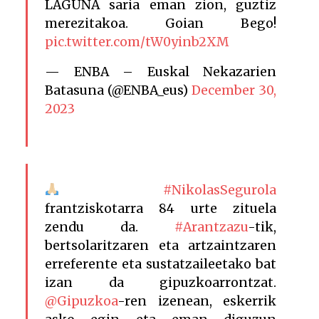
LAGUNA saria eman zion, guztiz
merezitakoa. Goian Bego!
pic.twitter.com/tW0yinb2XM
— ENBA – Euskal Nekazarien
Batasuna (@ENBA_eus)
December 30,
2023
#NikolasSegurola
frantziskotarra 84 urte zituela
zendu da.
#Arantzazu
-tik,
bertsolaritzaren eta artzaintzaren
erreferente eta sustatzaileetako bat
izan da gipuzkoarrontzat.
@Gipuzkoa
-ren izenean, eskerrik