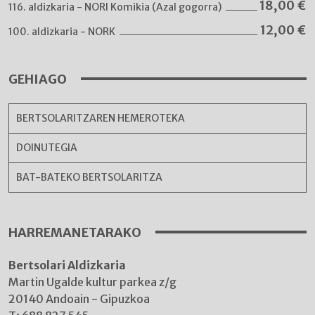
18,00
€
116. aldizkaria - NORI Komikia (Azal gogorra)
12,00
€
100. aldizkaria - NORK
GEHIAGO
BERTSOLARITZAREN HEMEROTEKA
DOINUTEGIA
BAT-BATEKO BERTSOLARITZA
HARREMANETARAKO
Bertsolari Aldizkaria
Martin Ugalde kultur parkea z/g
20140 Andoain - Gipuzkoa