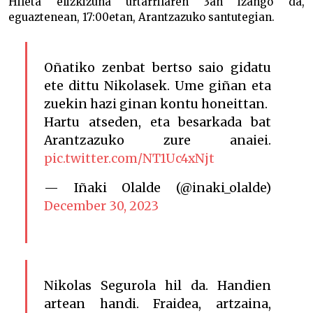
Hileta elizkizuna urtarrilaren 3an izango da,
eguaztenean, 17:00etan, Arantzazuko santutegian.
Oñatiko zenbat bertso saio gidatu
ete dittu Nikolasek. Ume giñan eta
zuekin hazi ginan kontu honeittan.
Hartu atseden, eta besarkada bat
Arantzazuko zure anaiei.
pic.twitter.com/NT1Uc4xNjt
— Iñaki Olalde (@inaki_olalde)
December 30, 2023
Nikolas Segurola hil da. Handien
artean handi. Fraidea, artzaina,