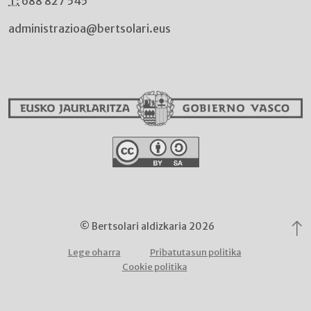
T:
688 827 545
administrazioa@bertsolari.eus
© Bertsolari aldizkaria 2026
Lege oharra
Pribatutasun politika
Cookie politika