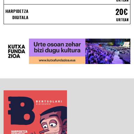
20€
HARPIDETZA
DIGITALA
URTEAN