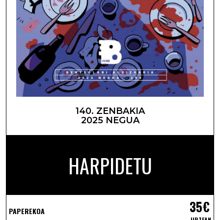
140. ZENBAKIA
2025 NEGUA
HARPIDETU
35€
PAPEREKOA
URTEAN