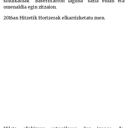
sindikatuak “Baserritarron laguna” saria eman eta
omenaldia egin zitzaion.
2016an Hitzetik Hortzerak elkarrizketatu zuen.