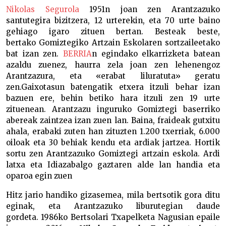
Nikolas Segurola
1951n joan zen Arantzazuko
santutegira bizitzera, 12 urterekin, eta 70 urte baino
gehiago igaro zituen bertan. Besteak beste,
bertako Gomiztegiko Artzain Eskolaren sortzaileetako
bat izan zen.
BERRIA
n egindako elkarrizketa batean
azaldu zuenez, haurra zela joan zen lehenengoz
Arantzazura, eta «erabat liluratuta» geratu
zen.Gaixotasun batengatik etxera itzuli behar izan
bazuen ere, behin betiko hara itzuli zen 19 urte
zituenean. Arantzazu inguruko Gomiztegi baserriko
abereak zaintzea izan zuen lan. Baina, fraideak gutxitu
ahala, erabaki zuten han zituzten 1.200 txerriak, 6.000
oiloak eta 30 behiak kendu eta ardiak jartzea. Hortik
sortu zen Arantzazuko Gomiztegi artzain eskola.
Ardi
latxa eta Idiazabalgo gaztaren alde lan handia eta
oparoa egin zuen
Hitz jario handiko gizasemea, mila bertsotik gora ditu
eginak, eta Arantzazuko liburutegian daude
gordeta. 1986ko Bertsolari Txapelketa Nagusian epaile