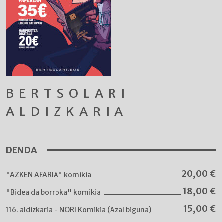
BERTSOLARI
ALDIZKARIA
DENDA
20,00
€
"AZKEN AFARIA" komikia
18,00
€
"Bidea da borroka" komikia
15,00
€
116. aldizkaria - NORI Komikia (Azal biguna)