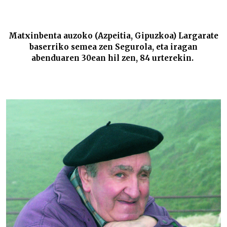
Nikolas Segurola hil da –
Matxinbenta auzoko (Azpeitia, Gipuzkoa) Largarate
baserriko semea zen Segurola, eta iragan
abenduaren 30ean hil zen, 84 urterekin.