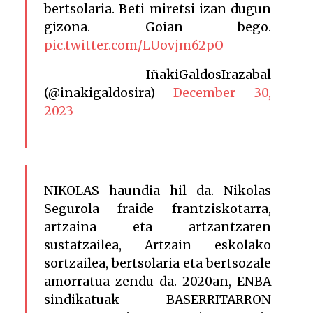
bertsolaria. Beti miretsi izan dugun
gizona. Goian bego.
pic.twitter.com/LUovjm62pO
— IñakiGaldosIrazabal
(@inakigaldosira)
December 30,
2023
NIKOLAS haundia hil da. Nikolas
Segurola fraide frantziskotarra,
artzaina eta artzantzaren
sustatzailea, Artzain eskolako
sortzailea, bertsolaria eta bertsozale
amorratua zendu da. 2020an, ENBA
sindikatuak BASERRITARRON