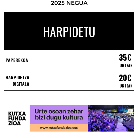
2025 NEGUA
HARPIDETU
35€
PAPEREKOA
URTEAN
20€
HARPIDETZA
DIGITALA
URTEAN