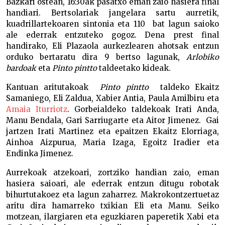
Bazkari ostean, 16:30ak pasatxo eman zaio hasiera final
handiari. Bertsolariak jangelara sartu aurretik,
kuadrillartekoaren sintonia eta 110 bat lagun saioko
ale ederrak entzuteko gogoz. Dena prest final
handirako, Eli Plazaola aurkezlearen ahotsak entzun
orduko bertaratu dira 9 bertso lagunak,
Arlobiko
bardoak
eta
Pinto pintto
taldeetako kideak.
Kantuan aritutakoak
Pinto pintto
taldeko Ekaitz
Samaniego, Eli Zaldua, Xabier Antia, Paula Amilbiru eta
Amaia Iturriotz
. Gorbeialdeko taldekoak Irati Anda,
Manu Bendala, Gari Sarriugarte eta Aitor Jimenez. Gai
jartzen Irati Martinez eta epaitzen Ekaitz Elorriaga,
Ainhoa Aizpurua, Maria Izaga, Egoitz Iradier eta
Endinka Jimenez.
Aurrekoak atzekoari, zortziko handian zaio, eman
hasiera saioari, ale ederrak entzun ditugu robotak
bihurtutakoez eta lagun zaharrez. Makrokontzertuetaz
aritu dira hamarreko txikian Eli eta Manu. Seiko
motzean, ilargiaren eta eguzkiaren paperetik Xabi eta