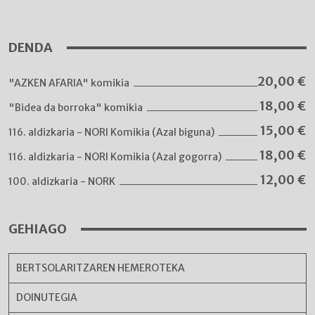
DENDA
20,00
€
"AZKEN AFARIA" komikia
18,00
€
"Bidea da borroka" komikia
15,00
€
116. aldizkaria - NORI Komikia (Azal biguna)
18,00
€
116. aldizkaria - NORI Komikia (Azal gogorra)
12,00
€
100. aldizkaria - NORK
GEHIAGO
BERTSOLARITZAREN HEMEROTEKA
DOINUTEGIA