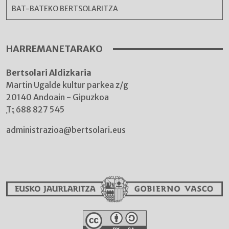
BAT-BATEKO BERTSOLARITZA
HARREMANETARAKO
Bertsolari Aldizkaria
Martin Ugalde kultur parkea z/g
20140 Andoain - Gipuzkoa
T:
688 827 545
administrazioa@bertsolari.eus