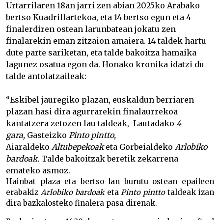
Urtarrilaren 18an jarri zen abian 2025ko Arabako
bertso Kuadrillartekoa, eta 14 bertso egun eta 4
finalerdiren ostean larunbatean jokatu zen
finalarekin eman zitzaion amaiera. 14 taldek hartu
dute parte sariketan, eta talde bakoitza hamaika
lagunez osatua egon da. Honako kronika idatzi du
talde antolatzaileak:
“Eskibel jauregiko plazan, euskaldun berriaren
plazan hasi dira agurrarekin finalaurrekoa
kantatzera zetozen lau taldeak, Lautadako
4
gara,
Gasteizko
Pinto pintto,
Aiaraldeko
Altubepekoak
eta
Gorbeialdeko
Arlobiko
bardoak.
Talde bakoitzak beretik zekarrena
emateko asmoz.
Hainbat plaza eta bertso lan burutu ostean epaileen
erabakiz
Arlobiko bardoak
eta
Pinto pintto
taldeak izan
dira bazkalosteko finalera pasa direnak.