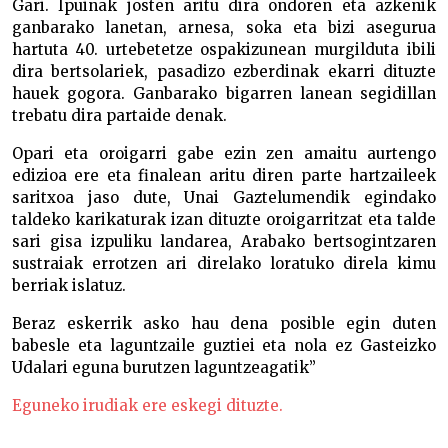
Gari. Ipuinak josten aritu dira ondoren eta azkenik
ganbarako lanetan, arnesa, soka eta bizi asegurua
hartuta 40. urtebetetze ospakizunean murgilduta ibili
dira bertsolariek, pasadizo ezberdinak ekarri dituzte
hauek gogora. Ganbarako bigarren lanean segidillan
trebatu dira partaide denak.
Opari eta oroigarri gabe ezin zen amaitu aurtengo
edizioa ere eta finalean aritu diren parte hartzaileek
saritxoa jaso dute, Unai Gaztelumendik egindako
taldeko karikaturak izan dituzte oroigarritzat eta talde
sari gisa izpuliku landarea, Arabako bertsogintzaren
sustraiak errotzen ari direlako loratuko direla kimu
berriak islatuz.
Beraz eskerrik asko hau dena posible egin duten
babesle eta laguntzaile guztiei eta nola ez Gasteizko
Udalari eguna burutzen laguntzeagatik”
Eguneko irudiak ere eskegi dituzte.
Pinto-Pintto taldeak irabazi du Arabako