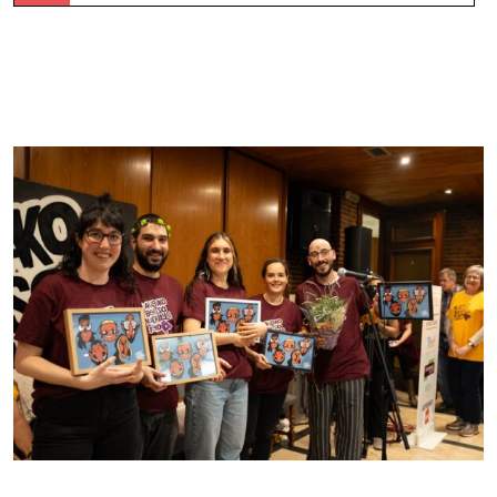
Pinto-Pintto taldeak irabazi du Arabako
Kuadrillartekoa –