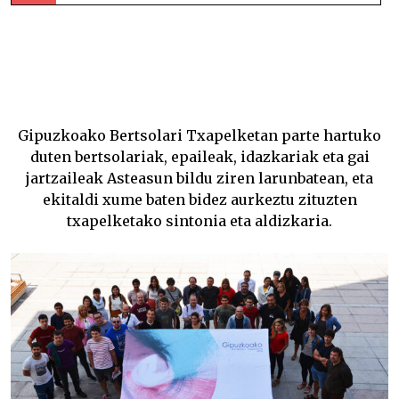
Gipuzkoako Bertsolari Txapelketa larunbat honetan
hasiko da, Oñatin –
Gipuzkoako Bertsolari Txapelketan
parte hartuko
duten bertsolariak, epaileak, idazkariak eta gai
jartzaileak Asteasun bildu ziren larunbatean, eta
ekitaldi xume baten bidez aurkeztu zituzten
txapelketako sintonia eta aldizkaria.