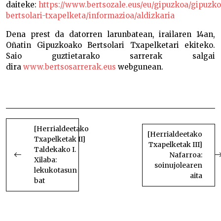
daiteke:
https://www.bertsozale.eus/eu/gipuzkoa/gipuzk
bertsolari-txapelketa/informazioa/aldizkaria
Dena prest da datorren larunbatean, irailaren 14an,
Oñatin Gipuzkoako Bertsolari Txapelketari ekiteko.
Saio guztietarako sarrerak salgai
dira
www.bertsosarrerak.eus
webgunean.
Gipuzkoako Bertsolari Txapelketa larunbat honetan
hasiko da, Oñatin
BIDALKETETAN
ZEHAR
[Herrialdeetako
[Herrialdeetako
Txapelketak II]
NABIGATU
Txapelketak III]
Taldekako I.
Nafarroa:
Xilaba:
soinujolearen
lekukotasun
aita
bat