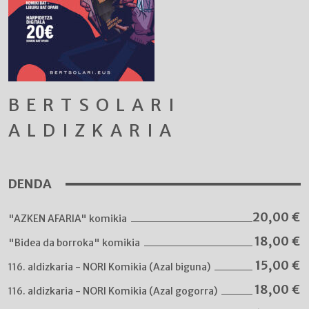
BERTSOLARI
ALDIZKARIA
DENDA
20,00
€
"AZKEN AFARIA" komikia
18,00
€
"Bidea da borroka" komikia
15,00
€
116. aldizkaria - NORI Komikia (Azal biguna)
18,00
€
116. aldizkaria - NORI Komikia (Azal gogorra)