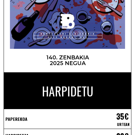
140. ZENBAKIA
2025 NEGUA
HARPIDETU
35€
PAPEREKOA
URTEAN