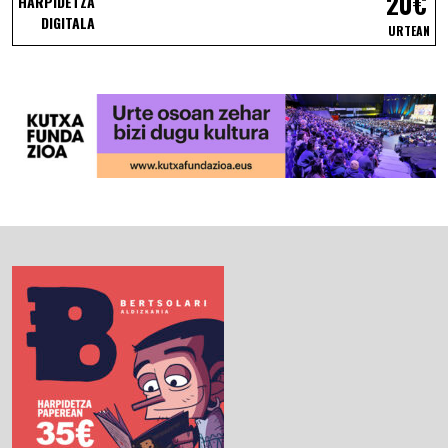
20€
HARPIDETZA
DIGITALA
URTEAN