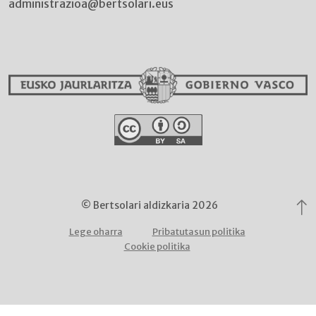
administrazioa@bertsolari.eus
© Bertsolari aldizkaria 2026
Lege oharra
Pribatutasun politika
Cookie politika