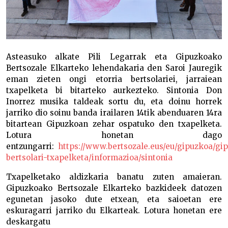
Asteasuko alkate Pili Legarrak eta Gipuzkoako
Bertsozale Elkarteko lehendakaria den Saroi Jauregik
eman zieten ongi etorria bertsolariei, jarraiean
txapelketa bi bitarteko aurkezteko. Sintonia Don
Inorrez musika taldeak sortu du, eta doinu horrek
jarriko dio soinu banda irailaren 14tik abenduaren 14ra
bitartean Gipuzkoan zehar ospatuko den txapelketa.
Lotura honetan dago
entzungarri:
https://www.bertsozale.eus/eu/gipuzkoa/gi
bertsolari-txapelketa/informazioa/sintonia
Txapelketako aldizkaria banatu zuten amaieran.
Gipuzkoako Bertsozale Elkarteko bazkideek datozen
egunetan jasoko dute etxean, eta saioetan ere
eskuragarri jarriko du Elkarteak. Lotura honetan ere
deskargatu