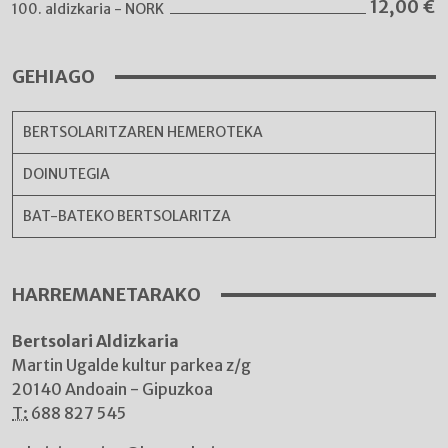
12,00
€
100. aldizkaria - NORK
GEHIAGO
BERTSOLARITZAREN HEMEROTEKA
DOINUTEGIA
BAT-BATEKO BERTSOLARITZA
HARREMANETARAKO
Bertsolari Aldizkaria
Martin Ugalde kultur parkea z/g
20140 Andoain - Gipuzkoa
T:
688 827 545