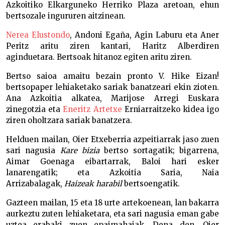
Azkoitiko Elkarguneko Herriko Plaza aretoan, ehun
bertsozale ingururen aitzinean.
Nerea Elustondo
, Andoni Egaña, Agin Laburu eta Aner
Peritz aritu ziren kantari, Haritz Alberdiren
aginduetara. Bertsoak hitanoz egiten aritu ziren.
Bertso saioa amaitu bezain pronto V. Hike Eizan!
bertsopaper lehiaketako sariak banatzeari ekin zioten.
Ana Azkoitia alkatea, Marijose Arregi Euskara
zinegotzia eta
Eneritz Artetxe
Erniarraitzeko kidea igo
ziren oholtzara sariak banatzera.
Helduen mailan, Oier Etxeberria azpeitiarrak jaso zuen
sari nagusia
Kare bizia
bertso sortagatik; bigarrena,
Aimar Goenaga eibartarrak, Baloi hari esker
lanarengatik; eta Azkoitia Saria, Naia
Arrizabalagak,
Haizeak harabil
bertsoengatik.
Gazteen mailan, 15 eta 18 urte artekoenean, lan bakarra
aurkeztu zuten lehiaketara, eta sari nagusia eman gabe
uztea erabaki zuen epaimahaiak. Dena den, Oier