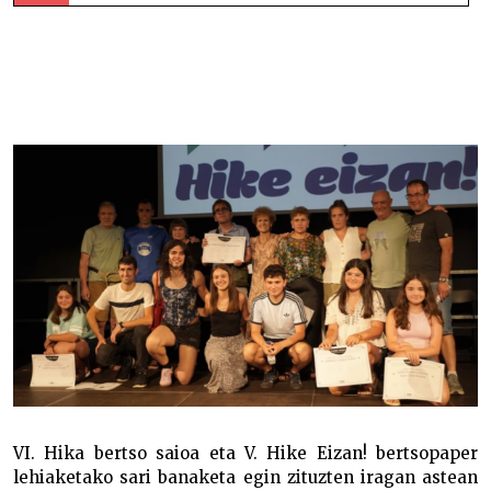
Hike Eizan bertsopaper lehiaketako sariak banatu
dituzte –
VI. Hika bertso saioa eta V. Hike Eizan! bertsopaper
lehiaketako sari banaketa egin zituzten iragan astean