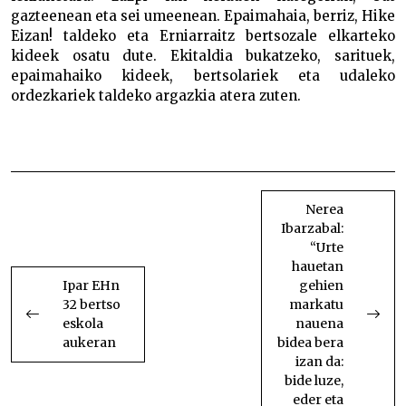
gazteenean eta sei umeenean. Epaimahaia, berriz, Hike
Eizan! taldeko eta Erniarraitz bertsozale elkarteko
kideek osatu dute. Ekitaldia bukatzeko, sarituek,
epaimahaiko kideek, bertsolariek eta udaleko
ordezkariek taldeko argazkia atera zuten.
Hike Eizan bertsopaper lehiaketako sariak banatu
dituzte
BIDALKETETAN
ZEHAR
Nerea
Ibarzabal:
NABIGATU
“Urte
hauetan
Ipar EHn
gehien
32 bertso
markatu
eskola
nauena
aukeran
bidea bera
izan da:
bide luze,
eder eta