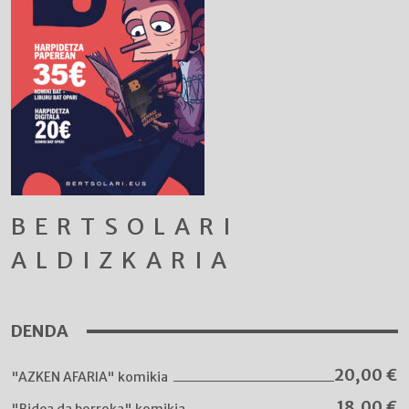
BERTSOLARI
ALDIZKARIA
DENDA
20,00
€
"AZKEN AFARIA" komikia
18,00
€