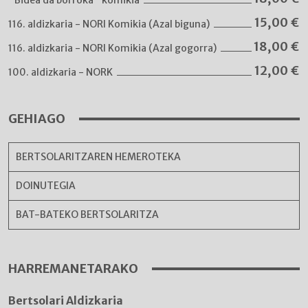
"Bidea da borroka" komikia
15,00
€
116. aldizkaria - NORI Komikia (Azal biguna)
18,00
€
116. aldizkaria - NORI Komikia (Azal gogorra)
12,00
€
100. aldizkaria - NORK
GEHIAGO
BERTSOLARITZAREN HEMEROTEKA
DOINUTEGIA
BAT-BATEKO BERTSOLARITZA
HARREMANETARAKO
Bertsolari Aldizkaria