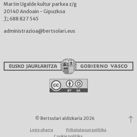
Martin Ugalde kultur parkea z/g
20140 Andoain - Gipuzkoa
T:
688 827 545
administrazioa@bertsolari.eus
© Bertsolari aldizkaria 2026
Lege oharra
Pribatutasun politika
Cookie politika