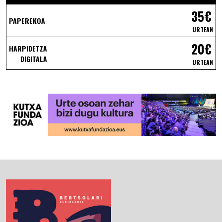
35€
PAPEREKOA
URTEAN
20€
HARPIDETZA
DIGITALA
URTEAN