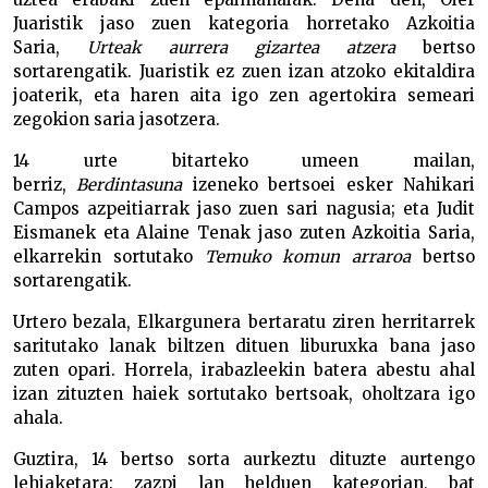
Juaristik jaso zuen kategoria horretako Azkoitia
Saria,
Urteak aurrera gizartea atzera
bertso
sortarengatik. Juaristik ez zuen izan atzoko ekitaldira
joaterik, eta haren aita igo zen agertokira semeari
zegokion saria jasotzera.
14 urte bitarteko umeen mailan,
berriz,
Berdintasuna
izeneko bertsoei esker Nahikari
Campos azpeitiarrak jaso zuen sari nagusia; eta Judit
Eismanek eta Alaine Tenak jaso zuten Azkoitia Saria,
elkarrekin sortutako
Temuko komun arraroa
bertso
sortarengatik.
Urtero bezala, Elkargunera bertaratu ziren herritarrek
saritutako lanak biltzen dituen liburuxka bana jaso
zuten opari. Horrela, irabazleekin batera abestu ahal
izan zituzten haiek sortutako bertsoak, oholtzara igo
ahala.
Guztira, 14 bertso sorta aurkeztu dituzte aurtengo
lehiaketara: zazpi lan helduen kategorian, bat