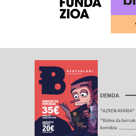
DENDA
"AZKEN AFARIA" 
"Bidea da borro
komikia