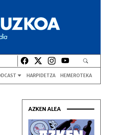
Lehio berrian irekiko da
Lehio berrian irekiko da
Lehio berrian irekiko da
Lehio berrian irekiko da
ODCAST
HARPIDETZA
HEMEROTEKA
AZKEN ALEA