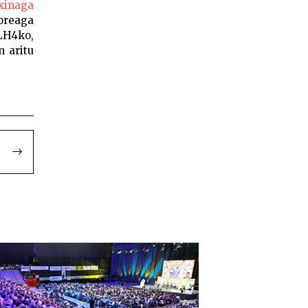
xinaga
oreaga
LH4ko,
n aritu
koitian