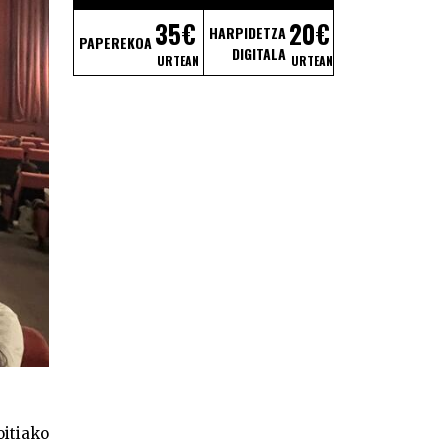
35€
20€
HARPIDETZA
PAPEREKOA
DIGITALA
URTEAN
URTEAN
itiako