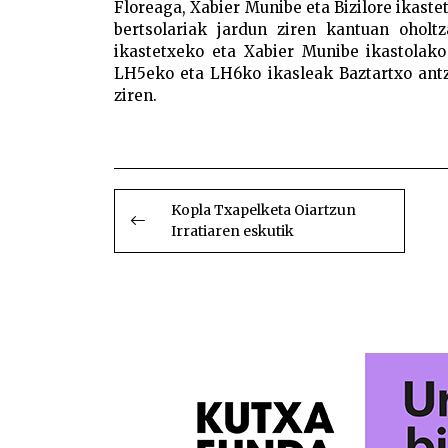
Floreaga, Xabier Munibe eta Bizilore ikaste
bertsolariak jardun ziren kantuan oholtz
ikastetxeko eta Xabier Munibe ikastolako
LH5eko eta LH6ko ikasleak Baztartxo antzo
ziren.
BIDALKETETAN
ZEHAR
Kopla Txapelketa Oiartzun
Irratiaren eskutik
NABIGATU