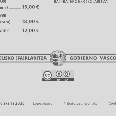
NORI
BAT-BATEKO BERTSOLARITZA
15,00
€
guna)
NORI
18,00
€
gorra)
12,00
€
 NORK
ldizkaria 2026
Lege oharra
Pribatutasun politika
Cook