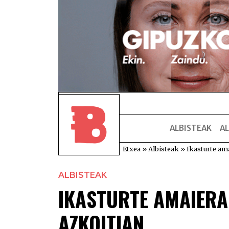
ALBISTEAK
AL
Etxea
»
Albisteak
»
Ikasturte ama
ALBISTEAK
IKASTURTE AMAIERA
AZKOITIAN