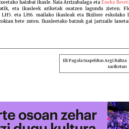
txeetako hainbat ikasle. Naia Arrizabalaga eta
Eneko Beret
atik, eta ikasleek ariketak osatzen lagundu zieten. Fl
 LH5. eta LH6. mailako ikasleak eta Bizilore eskolako 
kian bete zuten. Ikasleetako batzuk gai jartzaile laneta
Ikasturte amaierako bertso jaialdia Az
Eli Pagola txapeldun Argi Baltza
sariketan