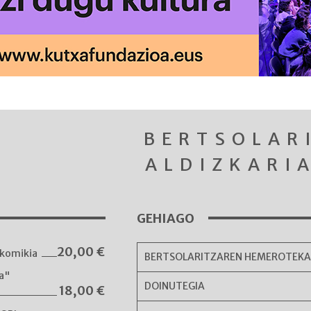
BERTSOLAR
ALDIZKARI
GEHIAGO
20,00
€
komikia
BERTSOLARITZAREN HEMEROTEK
ka"
DOINUTEGIA
18,00
€