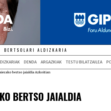
BERTSOLARI ALDIZKARIA
DIZKARIAK
DENDA
ARGAZKIAK
TESTU BILATZAILEA
P
ierako bertso jaialdia Azkoitian
KO BERTSO JAIALDIA