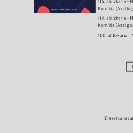
116. aldizkaria - 
Komikia (Azal bi
116. aldizkaria - 
Komikia (Azal go
100. aldizkaria -
© Bertsolari a