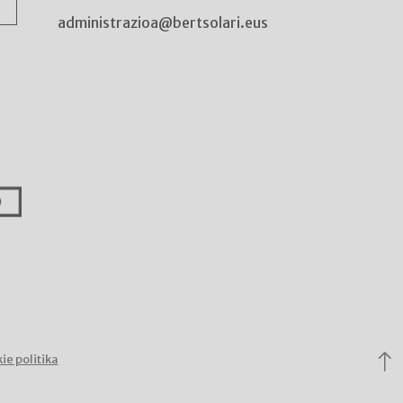
administrazioa@bertsolari.eus
ie politika