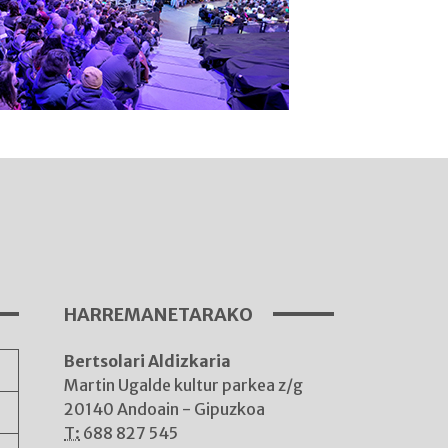
I
A
HARREMANETARAKO
Bertsolari Aldizkaria
A
Martin Ugalde kultur parkea z/g
20140 Andoain - Gipuzkoa
T:
688 827 545