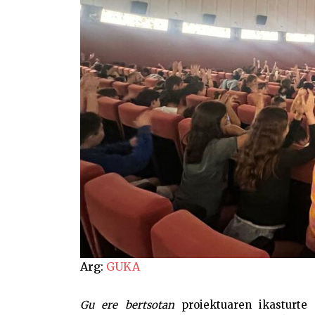
Arg:
GUKA
Gu ere bertsotan
proiektuaren ikasturte 