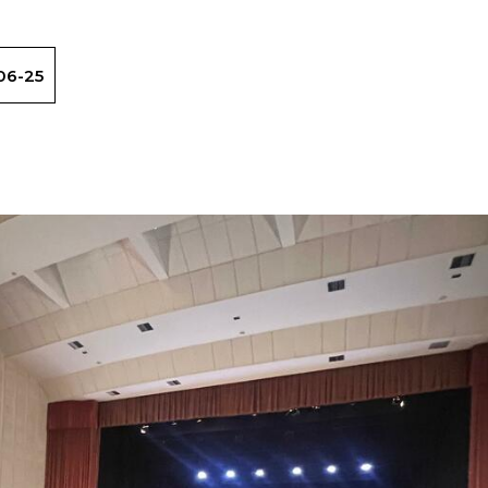
06-25
Ikasturte amaierako bertso jaialdia Azko