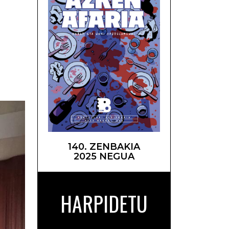
itian –
140. ZENBAKIA
2025 NEGUA
HARPIDETU