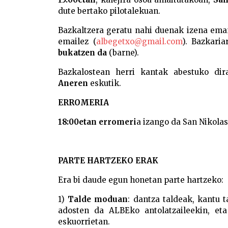
dute bertako pilotalekuan.
Bazkaltzera geratu nahi duenak izena eman
emailez (
albegetxo@gmail.com
). Bazkari
bukatzen da
(barne).
Bazkalostean herri kantak abestuko di
Aneren
eskutik.
ERROMERIA
18:00etan
erromeri
a izango da San Nikolas
PARTE HARTZEKO ERAK
Era bi daude egun honetan parte hartzeko:
1)
Talde moduan
: dantza taldeak, kantu 
adosten da ALBEko antolatzaileekin, eta
eskuorrietan.