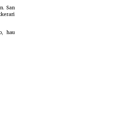
en. San
zkerari
o, hau