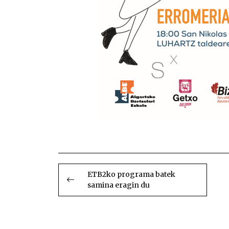
BIDALKETETAN
ZEHAR
ETB2ko programa batek
samina eragin du
NABIGATU