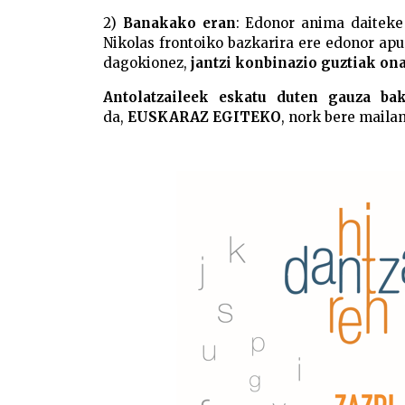
2)
Banakako eran
: Edonor anima daiteke 
Nikolas frontoiko bazkarira ere edonor apu
dagokionez,
jantzi konbinazio guztiak ona
Antolatzaileek eskatu duten gauza bak
da,
EUSKARAZ EGITEKO
, nork bere mailan