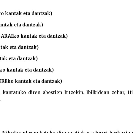
ko kantak eta dantzak)
antak eta dantzak)
GARAIko kantak eta dantzak)
tak eta dantzak)
tak eta dantzak)
ko kantak eta dantzak)
EREko kantak eta dantzak)
kantatuko diren abestien hitzekin. Ibilbidean zehar, Hi
.
 Nikolas plazan
batuko dira guztiak eta
herri bazkaria