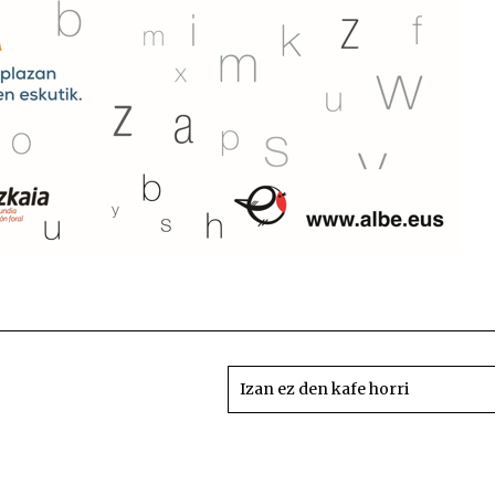
Hitzaren 
Izan ez den kafe horri