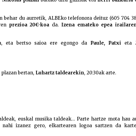
 behar du aurretik, ALBEko telefonora deituz (605 704 3
aren
prezioa 20€-koa
da.
Izena emateko epea irailare
ra, eta bertso saioa ere egongo da
Paule, Patxi
eta
M
 plazan bertan,
Luhartz taldearekin
, 20:30ak arte.
taldeak, euskal musika taldeak… Parte hartze mota hau a
 nahi izanez gero, elkartearen logoa sartzen da karte