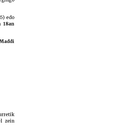
85) edo
n 18an
addi
urretik
l zein