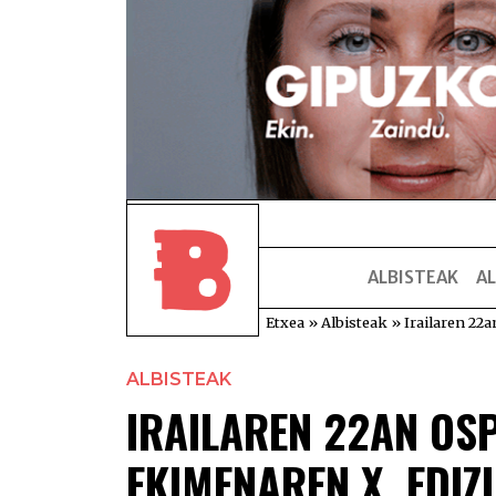
ALBISTEAK
AL
Etxea
»
Albisteak
»
Irailaren 22
ALBISTEAK
IRAILAREN 22AN OS
EKIMENAREN X. EDIZ