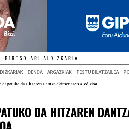
BERTSOLARI ALDIZKARIA
DIZKARIAK
DENDA
ARGAZKIAK
TESTU BILATZAILEA
P
an ospatuko da Hitzaren Dantza ekimenaren X. edizioa
PATUKO DA HITZAREN DANTZ
IOA