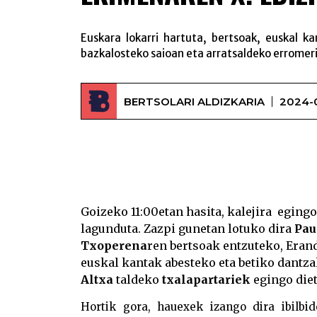
Euskara lokarri hartuta, bertsoak, euskal ka
bazkalosteko saioan eta arratsaldeko erromer
BERTSOLARI ALDIZKARIA
2024-
Goizeko 11:00etan hasita, kalejira eging
lagunduta. Zazpi gunetan lotuko dira
Pau
Txoperena
ren bertsoak entzuteko, Era
euskal kantak abesteko eta betiko dantza
Altxa
taldeko
txalapartariek
egingo diet
Hortik gora, hauexek izango dira ibilbi