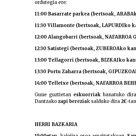
ordutegia ere:
11:00 Basarrate parkea (bertsoak, ARABA
11:30 Villamonte (bertsoak, LAPURDIko k
12:00 Alangobarri (bertsoak, NAFARROA 
12:30 Satistegi (bertsoak, ZUBEROAko kan
13:00 Tellagorri (bertsoak, BIZKAIko kan
13:30 Portu Zaharra (bertsoak, GIPUZKOA
14:00 Telletxe (bertsoak, NAFARROA BEH
Gune guztietan
eskuorriak
banatuko dira 
Dantzako
zapi berezia
k salduko dira
2€
-tan
HERRI BAZKARIA
15:00etan
, kalejira osoa amaitutakoan,
San