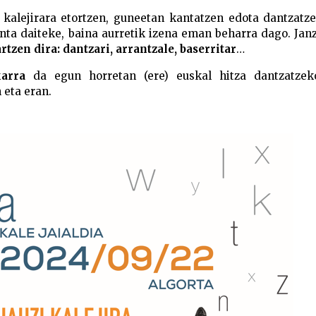
kalejirara etortzen, guneetan kantatzen edota dantzatz
nta daiteke, baina aurretik izena eman beharra dago. Jan
rtzen dira:
dantzari, arrantzale, baserritar
…
arra
da egun horretan (ere) euskal hitza dantzatzek
 eta eran.