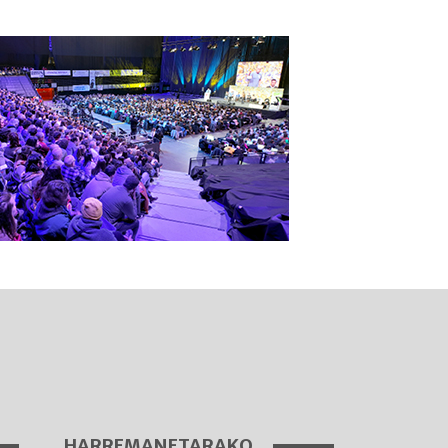
I
A
HARREMANETARAKO