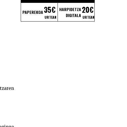
35€
20€
HARPIDETZA
PAPEREKOA
DIGITALA
URTEAN
URTEAN
tzaren
egingo