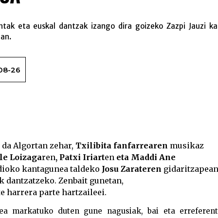
ntak eta euskal dantzak izango dira goizeko Zazpi Jauzi kal
ian
.
08-26
Hitzaren Da
o da Algortan zehar,
Txilibita fanfarrearen
musikaz
le Loizaga
ren
,
Patxi Iriart
en
eta
Maddi Ane
ndioko kantagunea taldeko
Josu Zarateren
gidaritzapea
k dantzatzeko. Zenbait gunetan,
e harrera parte hartzaileei.
dea markatuko duten gune nagusiak, bai eta erreferent