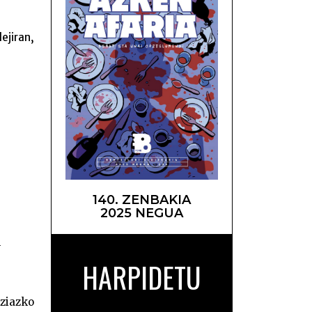
ejiran,
ntza –
140. ZENBAKIA
2025 NEGUA
n
HARPIDETU
ziazko