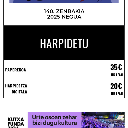
140. ZENBAKIA
2025 NEGUA
HARPIDETU
35€
PAPEREKOA
URTEAN
20€
HARPIDETZA
DIGITALA
URTEAN