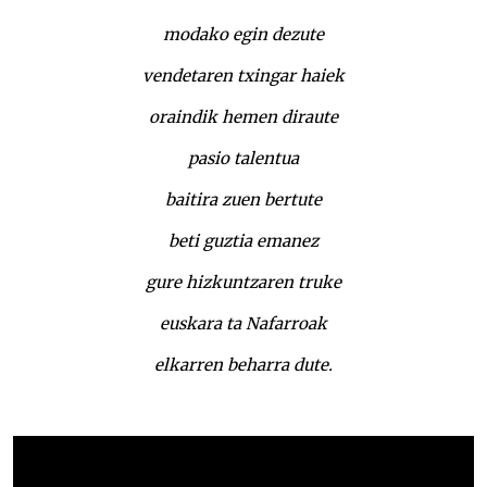
modako egin dezute
vendetaren txingar haiek
oraindik hemen diraute
pasio talentua
baitira zuen bertute
beti guztia emanez
gure hizkuntzaren truke
euskara ta Nafarroak
elkarren beharra dute.