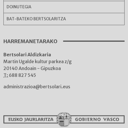
DOINUTEGIA
BAT-BATEKO BERTSOLARITZA
HARREMANETARAKO
Bertsolari Aldizkaria
Martin Ugalde kultur parkea z/g
20140 Andoain - Gipuzkoa
T:
688 827 545
administrazioa@bertsolari.eus