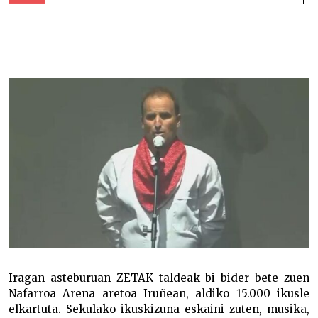
ZETAK taldearen Mitoaroa ikuskizunean –
Iragan asteburuan ZETAK taldeak bi bider bete zuen
Nafarroa Arena aretoa Iruñean, aldiko 15.000 ikusle
elkartuta. Sekulako ikuskizuna eskaini zuten, musika,