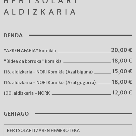
BERTSOLARI
ALDIZKARIA
DENDA
20,00
€
"AZKEN AFARIA" komikia
18,00
€
"Bidea da borroka" komikia
15,00
€
116. aldizkaria - NORI Komikia (Azal biguna)
18,00
€
116. aldizkaria - NORI Komikia (Azal gogorra)
12,00
€
100. aldizkaria - NORK
GEHIAGO
BERTSOLARITZAREN HEMEROTEKA