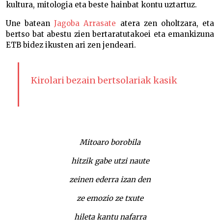
kultura, mitologia eta beste hainbat kontu uztartuz.
Une batean
Jagoba Arrasate
atera zen oholtzara, eta
bertso bat abestu zien bertaratutakoei eta emankizuna
ETB bidez ikusten ari zen jendeari.
Kirolari bezain bertsolariak kasik
Mitoaro borobila
hitzik gabe utzi naute
zeinen ederra izan den
ze emozio ze txute
hileta kantu nafarra