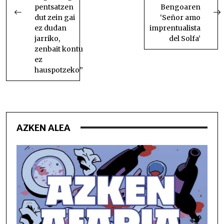
pentsatzen
Bengoaren
dut zein gai
‘Señor amo
ez dudan
imprentualista
jarriko,
del Solfa’
zenbait kontu
ez
hauspotzeko”
AZKEN ALEA