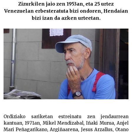
Zizurkilen jaio zen 1953an, eta 25 urtez
Venezuelan erbesteratuta bizi ondoren, Hendaian
bizi izan da azken urteetan.
Ordiziako sariketan estreinatu zen jendaurrean
kantuan, 1971an, Mikel Mendizabal, Iñaki Murua, Anjel
Mari Peñagarikano, Argiñaarena, Jesus Arzallus, Otano