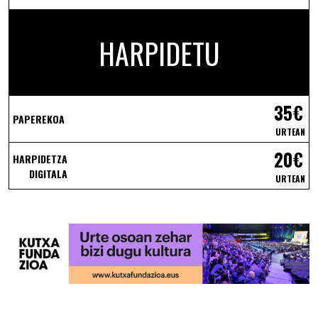
HARPIDETU
35€
PAPEREKOA
URTEAN
20€
HARPIDETZA
DIGITALA
URTEAN