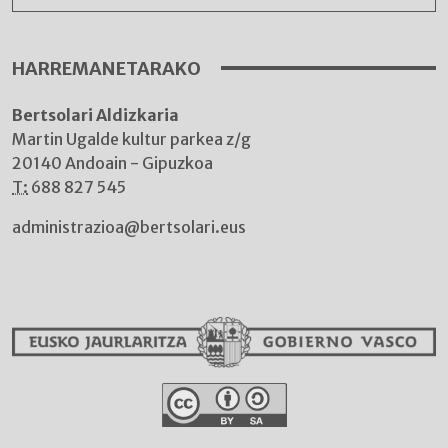
HARREMANETARAKO
Bertsolari Aldizkaria
Martin Ugalde kultur parkea z/g
20140 Andoain - Gipuzkoa
T:
688 827 545
administrazioa@bertsolari.eus