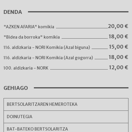
DENDA
20,00
€
"AZKEN AFARIA" komikia
18,00
€
"Bidea da borroka" komikia
15,00
€
116. aldizkaria - NORI Komikia (Azal biguna)
18,00
€
116. aldizkaria - NORI Komikia (Azal gogorra)
12,00
€
100. aldizkaria - NORK
GEHIAGO
BERTSOLARITZAREN HEMEROTEKA
DOINUTEGIA
BAT-BATEKO BERTSOLARITZA