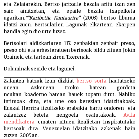
eta Zelaiarekin. Bertso-jartzaile bezala aritu izan zen
saio ainitzetan, eta epaile bezala txapelketa
ugaritan.
“”Karibetik Kantaurira”
(2003) bertso liburua
idatzi zuen. Bertsularien Lagunak elkarteari ekarpen
handia egin dio urte luzez.
Bertsolari aldizkariaren 117. zenbakian zenbait preso,
preso ohi eta erbesteratuen bertsoak bildu zituen Jokin
Urainek, eta tartean ziren Txerenak.
Doluminak senide eta lagunei.
Zalantza batzuk izan dizkiat
bertso sorta
hautatzeko
unean. Azkenean txoko batean gordeta
neukan koaderno batean hauek topatu ditut. Nahiko
intimoak dira, eta une oso berezian idatzitakoak.
Euskal Herrira itzultzeko erabakia hartu ondoren eta
zalantzez beteta nengoela osatutakoak.
Avila
mendikatera
ematen nituen itzulietan inspiratutako
bertsoak dira. Venezuelan idatzitako azkenak hain
zuzen, 2005an.