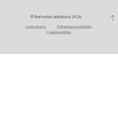
© Bertsolari aldizkaria 2026
Lege oharra
Pribatutasun politika
Cookie politika