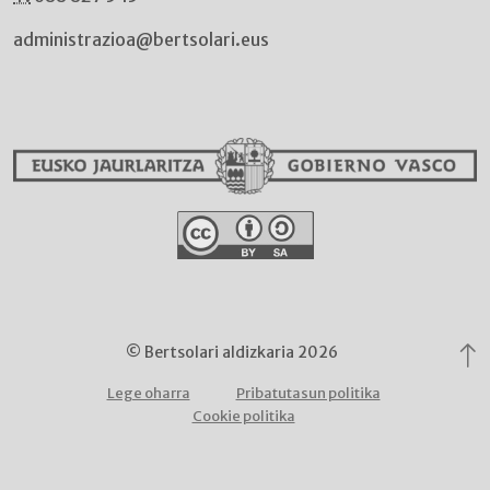
administrazioa@bertsolari.eus
© Bertsolari aldizkaria 2026
Lege oharra
Pribatutasun politika
Cookie politika