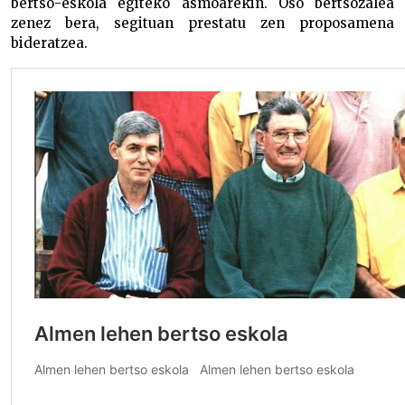
bertso-eskola egiteko asmoarekin. Oso bertsozalea
zenez bera, segituan prestatu zen proposamena
bideratzea.