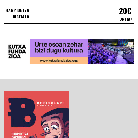
20€
HARPIDETZA
DIGITALA
URTEAN