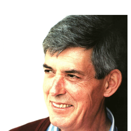
Joanito Akizu bertso-eragilea zendu da –