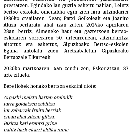
prestatzen. Egindako lan guztia eskertu nahian, Leintz
bertso eskolak, omenaldia egin zien hiru aitzindariei
1986ko otsailaren 15ean; Patxi Goikoleak eta Joanito
Akizu bertaratu ahal izan zuten. 2024ko apirilaren
28an, berriz, Almeneko haur eta gaztetxoen bertso-
eskolaren sorreraren 50. urteurrenean, aitzindaritza
aitortuz eta eskertuz, Gipuzkoako Bertso-eskolen
Eguna antolatu zuen Aretxabaletan Gipuzkoako
Bertsozale Elkarteak.
2026ko martxoaren 14an zendu zen, Eskoriatzan, 87
urte zituela.
Bere ilobek honako bertsoa eskaini diote:
Argazki maiztu hartan oraindik
lurra goldatzen zabiltza
lur zaharrak fruitu berriak
eman ahal zitzan giltza.
Bizitza bati erantsi grina
nahiz hark ekarri aldika mina