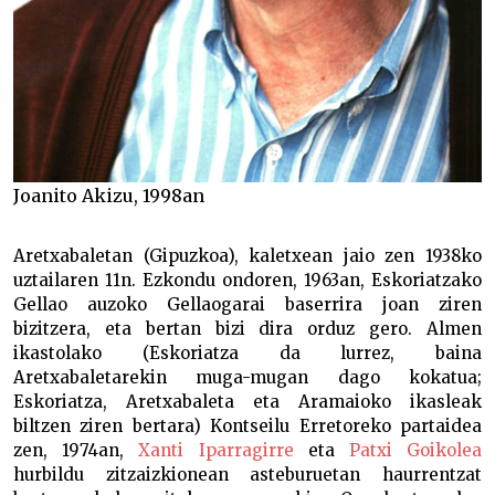
Joanito Akizu, 1998an
Aretxabaletan (Gipuzkoa), kaletxean jaio zen 1938ko
uztailaren 11n. Ezkondu ondoren, 1963an, Eskoriatzako
Gellao auzoko Gellaogarai baserrira joan ziren
bizitzera, eta bertan bizi dira orduz gero. Almen
ikastolako (Eskoriatza da lurrez, baina
Aretxabaletarekin muga-mugan dago kokatua;
Eskoriatza, Aretxabaleta eta Aramaioko ikasleak
biltzen ziren bertara) Kontseilu Erretoreko partaidea
zen, 1974an,
Xanti Iparragirre
eta
Patxi Goikolea
hurbildu zitzaizkionean asteburuetan haurrentzat