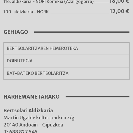
18,00
€
116. aldizkaria - NORI Komikia (Azal gogorra)
12,00
€
100. aldizkaria - NORK
GEHIAGO
BERTSOLARITZAREN HEMEROTEKA
DOINUTEGIA
BAT-BATEKO BERTSOLARITZA
HARREMANETARAKO
Bertsolari Aldizkaria
Martin Ugalde kultur parkea z/g
20140 Andoain - Gipuzkoa
T:
688 827 545