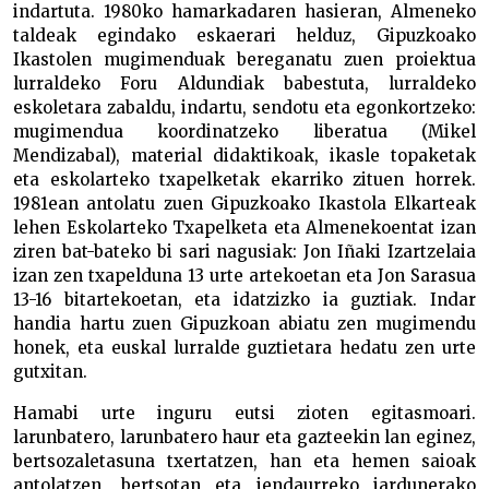
indartuta. 1980ko hamarkadaren hasieran, Almeneko
taldeak egindako eskaerari helduz, Gipuzkoako
Ikastolen mugimenduak bereganatu zuen proiektua
lurraldeko Foru Aldundiak babestuta, lurraldeko
eskoletara zabaldu, indartu, sendotu eta egonkortzeko:
mugimendua koordinatzeko liberatua (Mikel
Mendizabal), material didaktikoak, ikasle topaketak
eta eskolarteko txapelketak ekarriko zituen horrek.
1981ean antolatu zuen Gipuzkoako Ikastola Elkarteak
lehen Eskolarteko Txapelketa eta Almenekoentat izan
ziren bat-bateko bi sari nagusiak: Jon Iñaki Izartzelaia
izan zen txapelduna 13 urte artekoetan eta Jon Sarasua
13-16 bitartekoetan, eta idatzizko ia guztiak. Indar
handia hartu zuen Gipuzkoan abiatu zen mugimendu
honek, eta euskal lurralde guztietara hedatu zen urte
gutxitan.
Hamabi urte inguru eutsi zioten egitasmoari.
larunbatero, larunbatero haur eta gazteekin lan eginez,
bertsozaletasuna txertatzen, han eta hemen saioak
antolatzen, bertsotan eta jendaurreko jardunerako