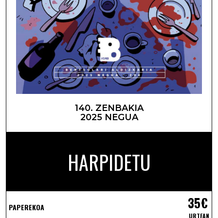
140. ZENBAKIA
2025 NEGUA
HARPIDETU
35€
PAPEREKOA
URTEAN