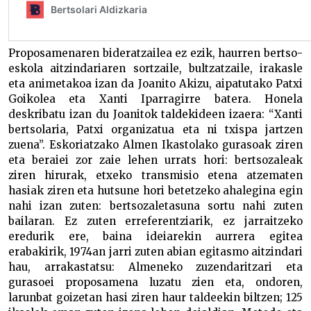
Proposamenaren bideratzailea ez ezik, haurren bertso-
eskola aitzindariaren sortzaile, bultzatzaile, irakasle
eta animetakoa izan da Joanito Akizu, aipatutako Patxi
Goikolea eta Xanti Iparragirre batera. Honela
deskribatu izan du Joanitok taldekideen izaera: “Xanti
bertsolaria, Patxi organizatua eta ni txispa jartzen
zuena”. Eskoriatzako Almen Ikastolako gurasoak ziren
eta beraiei zor zaie lehen urrats hori: bertsozaleak
ziren hirurak, etxeko transmisio etena atzematen
hasiak ziren eta hutsune hori betetzeko ahalegina egin
nahi izan zuten: bertsozaletasuna sortu nahi zuten
bailaran. Ez zuten erreferentziarik, ez jarraitzeko
eredurik ere, baina ideiarekin aurrera egitea
erabakirik, 1974an jarri zuten abian egitasmo aitzindari
hau, arrakastatsu: Almeneko zuzendaritzari eta
gurasoei proposamena luzatu zien eta, ondoren,
larunbat goizetan hasi ziren haur taldeekin biltzen; 125