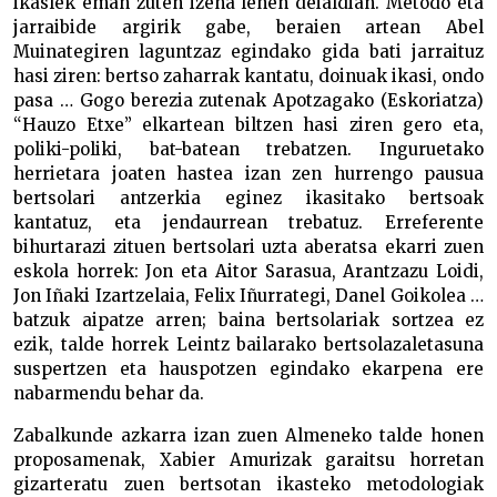
ikaslek eman zuten izena lehen deialdian. Metodo eta
jarraibide argirik gabe, beraien artean Abel
Muinategiren laguntzaz egindako gida bati jarraituz
hasi ziren: bertso zaharrak kantatu, doinuak ikasi, ondo
pasa … Gogo berezia zutenak Apotzagako (Eskoriatza)
“Hauzo Etxe” elkartean biltzen hasi ziren gero eta,
poliki-poliki, bat-batean trebatzen. Inguruetako
herrietara joaten hastea izan zen hurrengo pausua
bertsolari antzerkia eginez ikasitako bertsoak
kantatuz, eta jendaurrean trebatuz. Erreferente
bihurtarazi zituen bertsolari uzta aberatsa ekarri zuen
eskola horrek: Jon eta Aitor Sarasua, Arantzazu Loidi,
Jon Iñaki Izartzelaia, Felix Iñurrategi, Danel Goikolea …
batzuk aipatze arren; baina bertsolariak sortzea ez
ezik, talde horrek Leintz bailarako bertsolazaletasuna
suspertzen eta hauspotzen egindako ekarpena ere
nabarmendu behar da.
Zabalkunde azkarra izan zuen Almeneko talde honen
proposamenak, Xabier Amurizak garaitsu horretan
gizarteratu zuen bertsotan ikasteko metodologiak