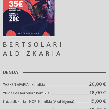
BERTSOLARI
ALDIZKARIA
DENDA
20,00
€
"AZKEN AFARIA" komikia
18,00
€
"Bidea da borroka" komikia
15,00
€
116. aldizkaria - NORI Komikia (Azal biguna)