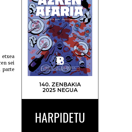
rran –
 etxea
ren sei
n parte
140. ZENBAKIA
2025 NEGUA
HARPIDETU