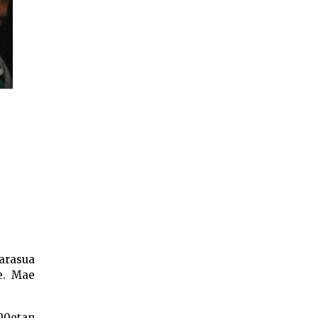
arasua
e. Mae
00etan