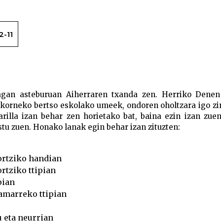
2-11
Maddi Ane Txoperenak lehen postua eskuratu du Aihe
iragan asteburuan Aiherraren txanda zen. Herriko Denen
ekorneko bertso eskolako umeek, ondoren oholtzara igo zi
arilla izan behar zen horietako bat, baina ezin izan zue
tu zuen. Honako lanak egin behar izan zituzten:
ortziko handian
rtziko ttipian
pian
hamarreko ttipian
u eta neurrian