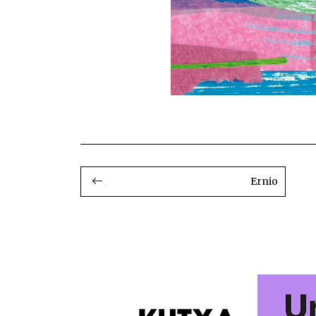
BIDALKETETAN
ZEHAR
Ernio
NABIGATU