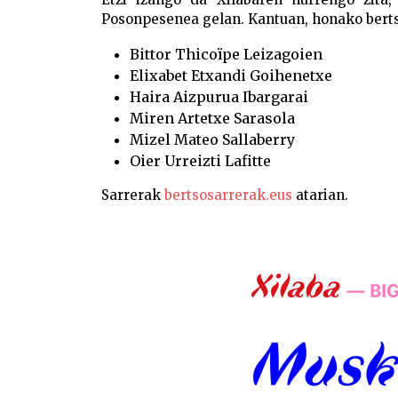
Posonpesenea gelan. Kantuan, honako berts
Bittor Thicoïpe Leizagoien
Elixabet Etxandi Goihenetxe
Haira Aizpurua Ibargarai
Miren Artetxe Sarasola
Mizel Mateo Sallaberry
Oier Urreizti Lafitte
Sarrerak
bertsosarrerak.eus
atarian.