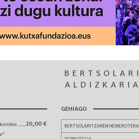
BERTSOLAR
ALDIZKARI
GEHIAGO
20,00
€
komikia
BERTSOLARITZAREN HEMEROTEK
ka"