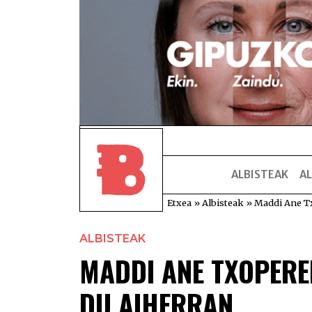
ALBISTEAK
AL
Etxea
»
Albisteak
»
Maddi Ane Tx
ALBISTEAK
MADDI ANE TXOPERE
DU AIHERRAN