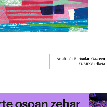
Maddi Ane Txoperenak lehen postua eskuratu du Ai
Amaitu da Bertsolari Gazteen
33. BBK Sariketa