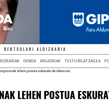
BERTSOLARI ALDIZKARIA
DIZKARIAK
DENDA
ARGAZKIAK
TESTU BILATZAILEA
P
operenak lehen postua eskuratu du Aiherran
NAK LEHEN POSTUA ESKURA