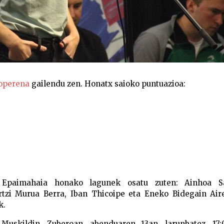
operena
gailendu zen. Honatx saioko puntuazioa:
. Epaimahaia honako lagunek osatu zuten: Ainhoa S
Ortzi Murua Berra, Iban Thicoipe eta Eneko Bidegain Air
k.
 Muskildin, Zuberoan, abenduaren 13an, larunbatez, 17: