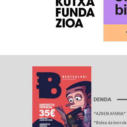
DENDA
"AZKEN AFARIA" 
"Bidea da borro