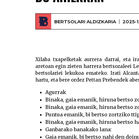
BERTSOLARI ALDIZKARIA
2025-1
Xilaba txapelketak aurrera darrai, eta 
aretoan egin zieten harrera bertsozaleei L
bertsolariei lekukoa emateko. Irati Alcant
hartu, eta bere ordez Pettan Prebendek abes
Agurrak
Binaka, gaia emanik, hiruna bertso z
Binaka, gaia emanik, hiruna bertso zo
Puntua emanik, bi bertso zortziko tti
Binaka, gaia emanik, hiruna bertso 
Ganbarako banakako lana:
Gaia emanik, bi bertso nahi den doin