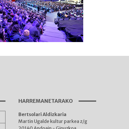
I
A
HARREMANETARAKO
Bertsolari Aldizkaria
A
Martin Ugalde kultur parkea z/g
20140 Andoain - Gipuzkoa