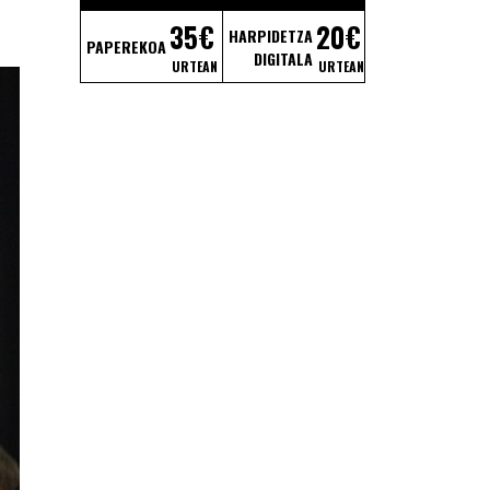
35€
20€
HARPIDETZA
PAPEREKOA
DIGITALA
URTEAN
URTEAN