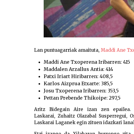
Lan puntuagarriak amaituta,
Maddi Ane Tx
Maddi Ane Txoperena Iribarren: 415
Maddalen Arzallus Antia: 414
Patxi Iriart Hiribarren: 408,5
Karlos Aizprua Etxarte: 385,5
Josu Txoperena Iribarren: 353,5
Pettan Prebende Thikoipe: 297,5
Aritz Bidegain Aire izan zen epailea
Laskarai, Zuhaitz Olazabal Susperregui, 
Laskarai Laganek egin zituen idazkari lana
Etzi izango da Xilabaren hurrengo zita,