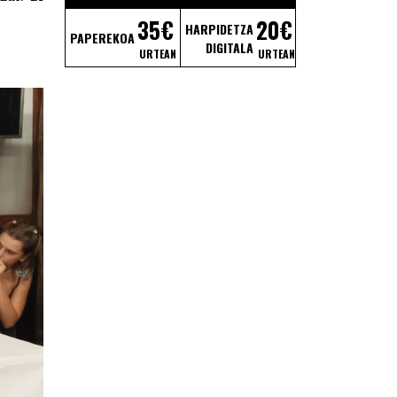
.
35€
20€
HARPIDETZA
PAPEREKOA
DIGITALA
URTEAN
URTEAN