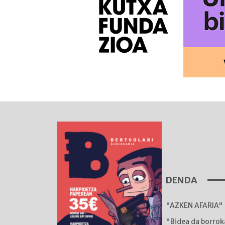
DENDA
"AZKEN AFARIA" 
"Bidea da borro