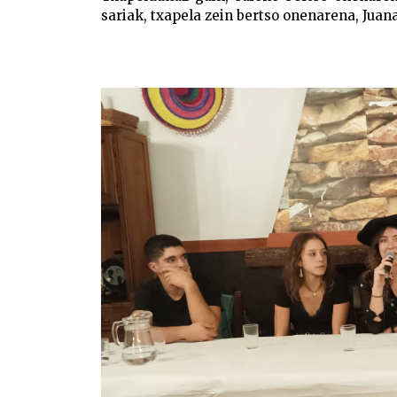
sariak, txapela zein bertso onenarena, Juan