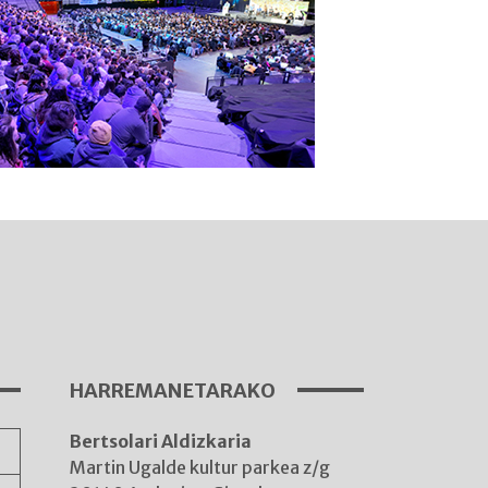
I
A
HARREMANETARAKO
Bertsolari Aldizkaria
A
Martin Ugalde kultur parkea z/g