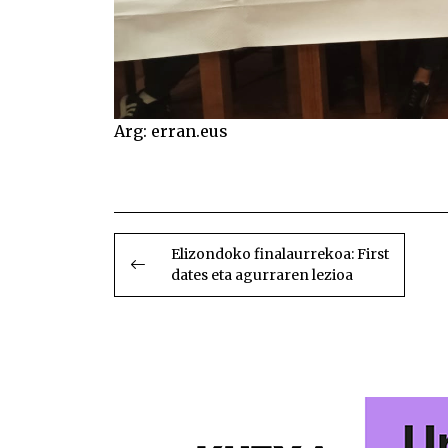
Arg: erran.eus
BIDALKETETAN
ZEHAR
Elizondoko finalaurrekoa: First
dates eta agurraren lezioa
NABIGATU