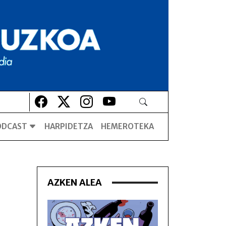
Lehio berrian irekiko da
Lehio berrian irekiko da
Lehio berrian irekiko da
Lehio berrian irekiko da
ODCAST
HARPIDETZA
HEMEROTEKA
AZKEN ALEA