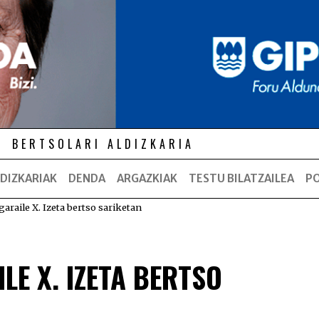
BERTSOLARI ALDIZKARIA
DIZKARIAK
DENDA
ARGAZKIAK
TESTU BILATZAILEA
P
garaile X. Izeta bertso sariketan
LE X. IZETA BERTSO