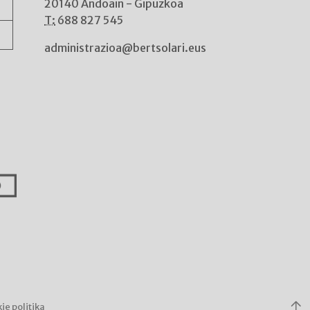
20140 Andoain - Gipuzkoa
T:
688 827 545
administrazioa@bertsolari.eus
ie politika