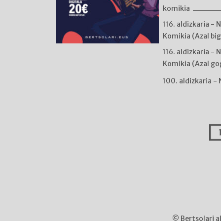
komikia
116. aldizkaria - 
Komikia (Azal bi
116. aldizkaria - 
Komikia (Azal go
100. aldizkaria -
© Bertsolari a