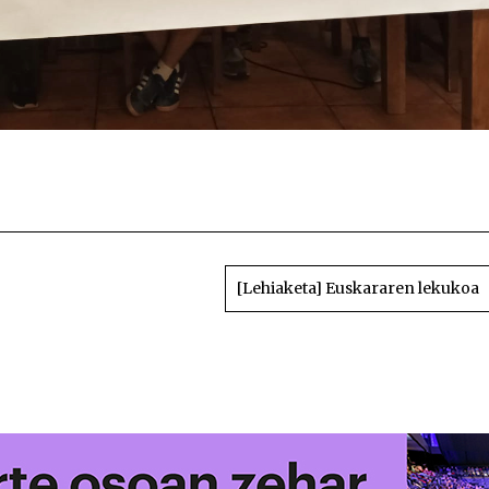
Sarai Robles garaile X. Izeta bertso sa
[Lehiaketa] Euskararen lekukoa