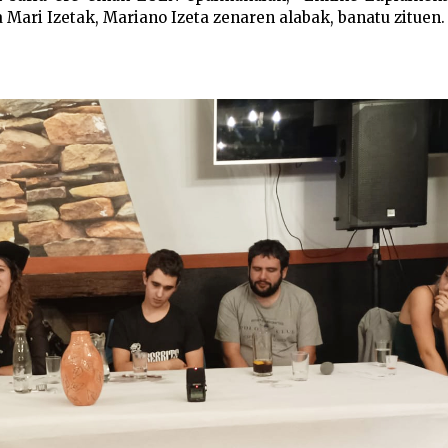
a Mari Izetak, Mariano Izeta zenaren alabak, banatu zituen