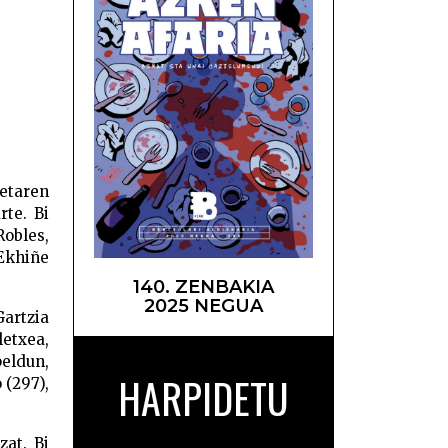
ketan –
etaren
rte. Bi
Robles,
 Ekhiñe
140. ZENBAKIA
2025 NEGUA
Gartzia
letxea,
eldun,
HARPIDETU
 (297),
at. Bi