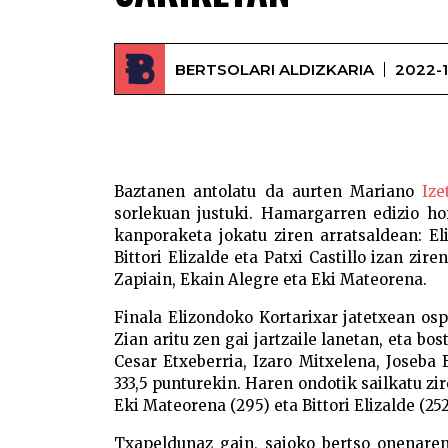
BERTSOLARI ALDIZKARIA
2022-1
Baztanen antolatu da aurten Mariano
Ize
sorlekuan justuki. Hamargarren edizio ho
kanporaketa jokatu ziren arratsaldean: E
Bittori Elizalde eta Patxi Castillo izan zir
Zapiain, Ekain Alegre eta Eki Mateorena.
Finala Elizondoko Kortarixar jatetxean osp
Zian aritu zen gai jartzaile lanetan, eta bo
Cesar Etxeberria, Izaro Mitxelena, Joseba B
333,5 punturekin. Haren ondotik sailkatu zire
Eki Mateorena (295) eta Bittori Elizalde (25
Txapeldunaz gain, saioko bertso onenare