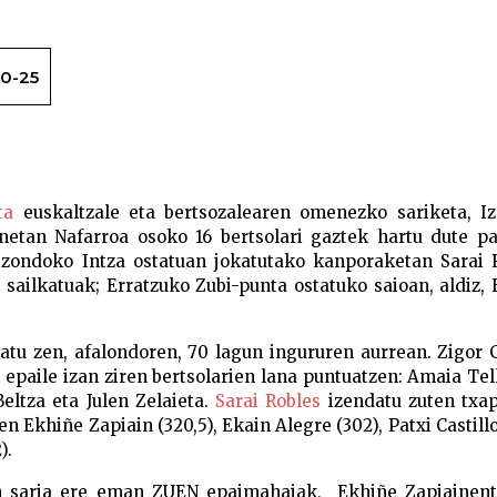
0-25
Sarai Robles garaile X. Izeta bertso sari
ta
euskaltzale eta bertsozalearen omenezko sariketa, Iz
netan Nafarroa osoko 16 bertsolari gaztek hartu dute pa
lizondoko Intza ostatuan jokatutako kanporaketan Sarai 
en sailkatuak; Erratzuko Zubi-punta ostatuko saioan, aldiz,
atu zen, afalondoren, 70 lagun ingururen aurrean. Zigor 
st epaile izan ziren bertsolarien lana puntuatzen: Amaia Tel
eltza eta Julen Zelaieta.
Sarai Robles
izendatu zuten txap
n Ekhiñe Zapiain (320,5), Ekain Alegre (302), Patxi Castillo
2).
n saria ere eman ZUEN epaimahaiak, Ekhiñe Zapiainentz