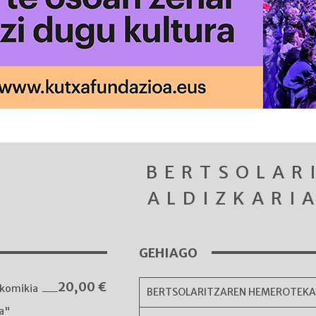
BERTSOLAR
ALDIZKARI
GEHIAGO
20,00
€
komikia
BERTSOLARITZAREN HEMEROTEK
ka"