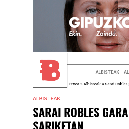
ALBISTEAK
AL
Etxea
»
Albisteak
»
Sarai Robles 
ALBISTEAK
SARAI ROBLES GARAI
SARIKETAN