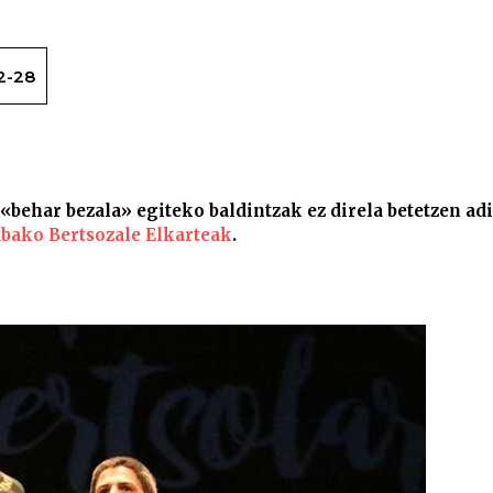
2-28
Udaberrira atzeratu dute Arabako txape
 «behar bezala» egiteko baldintzak ez direla betetzen ad
bako Bertsozale Elkarteak
.