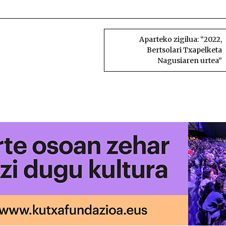
Udaberrira atzeratu dute Arabako txap
Aparteko zigilua: “2022,
Bertsolari Txapelketa
Nagusiaren urtea”