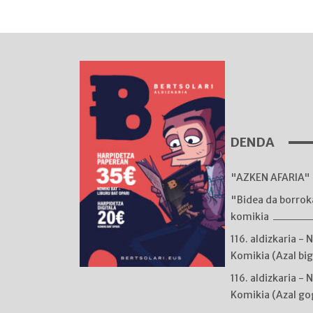
DENDA
"AZKEN AFARIA" 
"Bidea da borro
komikia
116. aldizkaria - 
Komikia (Azal bi
116. aldizkaria - 
Komikia (Azal go