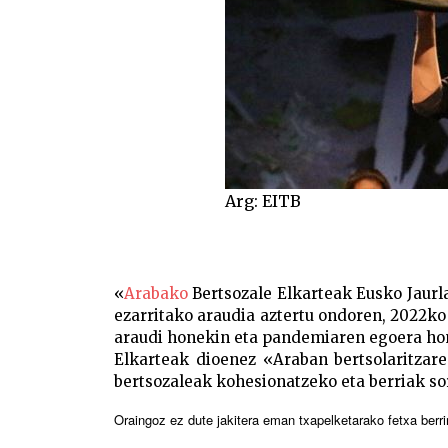
Arg: EITB
«
Arabako
Bertsozale Elkarteak Eusko Jaurl
ezarritako araudia aztertu ondoren, 2022ko
araudi honekin eta pandemiaren egoera hon
Elkarteak dioenez «Araban bertsolaritzaren
bertsozaleak kohesionatzeko eta berriak sor
Oraingoz ez dute jakitera eman txapelketarako fetxa berrir