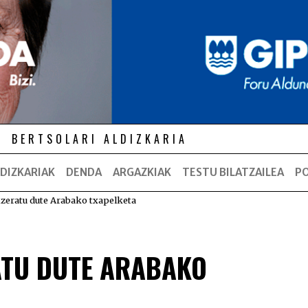
BERTSOLARI ALDIZKARIA
DIZKARIAK
DENDA
ARGAZKIAK
TESTU BILATZAILEA
P
tzeratu dute Arabako txapelketa
ATU DUTE ARABAKO