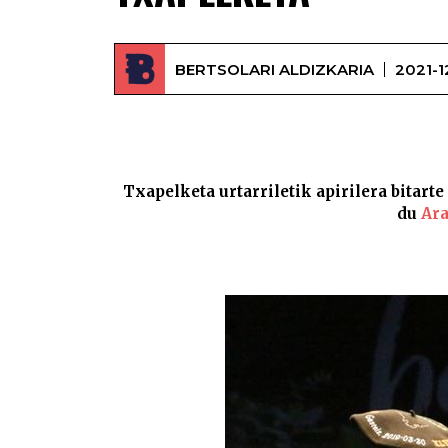
BERTSOLARI ALDIZKARIA
2021-1
Txapelketa urtarriletik apirilera bitarte
du
Ara