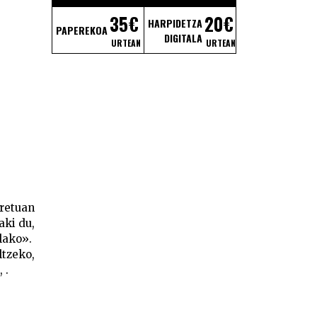
35€
20€
HARPIDETZA
PAPEREKOA
DIGITALA
URTEAN
URTEAN
kretuan
aki du,
elako».
ltzeko,
 .