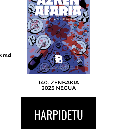
lketa –
ierazi
140. ZENBAKIA
2025 NEGUA
HARPIDETU