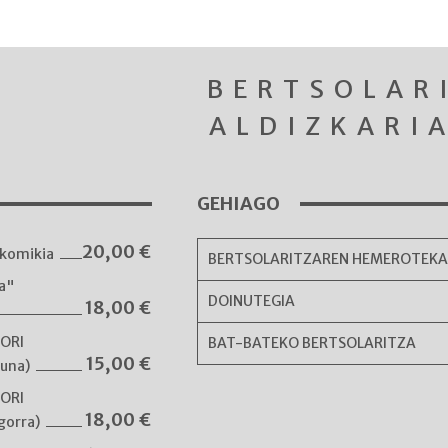
BERTSOLAR
ALDIZKARI
GEHIAGO
20,00
€
komikia
BERTSOLARITZAREN HEMEROTEK
ka"
DOINUTEGIA
18,00
€
NORI
BAT-BATEKO BERTSOLARITZA
15,00
€
guna)
NORI
18,00
€
gorra)