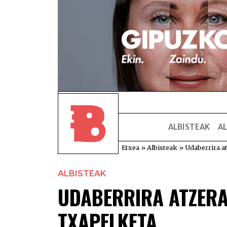
ALBISTEAK
AL
Etxea
»
Albisteak
»
Udaberrira a
ALBISTEAK
UDABERRIRA ATZER
TXAPELKETA