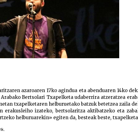
aritzaren azaroaren 17ko agindua eta abenduaren 14ko de
 Arabako Bertsolari Txapelketa udaberrira atzeratzea erab
etan txapelketaren helburuetako batzuk betetzea zaila d
 erakusleiho izateko, bertsolaritza aktibatzeko eta zaba
tzeko helburuarekin» egiten da, besteak beste, txapelketa,
ik.