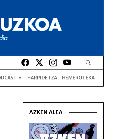
Lehio berrian irekiko da
Lehio berrian irekiko da
Lehio berrian irekiko da
Lehio berrian irekiko da
ODCAST
HARPIDETZA
HEMEROTEKA
AZKEN ALEA