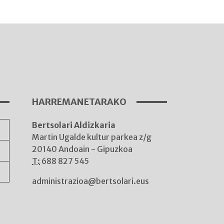
I
A
HARREMANETARAKO
Bertsolari Aldizkaria
A
Martin Ugalde kultur parkea z/g
20140 Andoain - Gipuzkoa
T:
688 827 545
administrazioa@bertsolari.eus