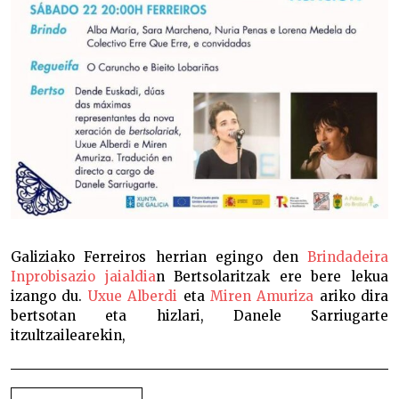
Galiziako Ferreiros herrian egingo den
Brindadeira
Inprobisazio jaialdia
n Bertsolaritzak ere bere lekua
izango du.
Uxue Alberdi
eta
Miren Amuriza
ariko dira
bertsotan eta hizlari, Danele Sarriugarte
itzultzailearekin,
BIDALKETETAN