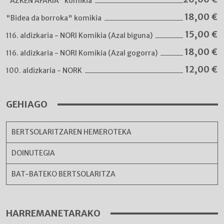
"AZKEN AFARIA" komikia
18,00
€
"Bidea da borroka" komikia
15,00
€
116. aldizkaria - NORI Komikia (Azal biguna)
18,00
€
116. aldizkaria - NORI Komikia (Azal gogorra)
12,00
€
100. aldizkaria - NORK
GEHIAGO
BERTSOLARITZAREN HEMEROTEKA
DOINUTEGIA
BAT-BATEKO BERTSOLARITZA
HARREMANETARAKO