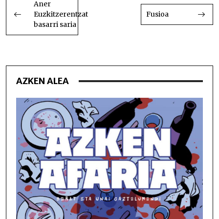
ZEHAR
Aner
Euzkitzerentzat
Fusioa
NABIGATU
basarri saria
AZKEN ALEA