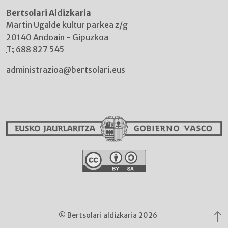
Bertsolari Aldizkaria
Martin Ugalde kultur parkea z/g
20140 Andoain - Gipuzkoa
T:
688 827 545
administrazioa@bertsolari.eus
© Bertsolari aldizkaria 2026