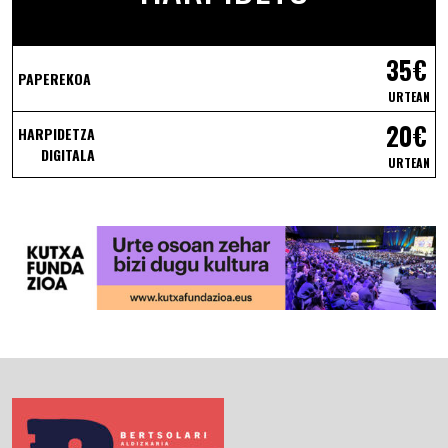
35€
PAPEREKOA
URTEAN
20€
HARPIDETZA
DIGITALA
URTEAN