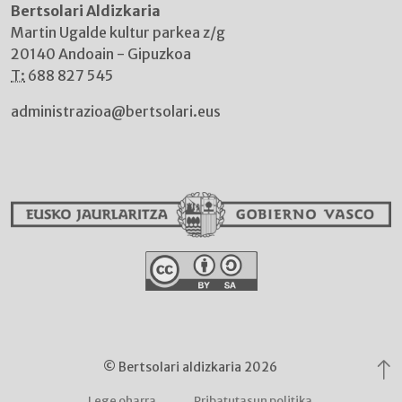
Bertsolari Aldizkaria
Martin Ugalde kultur parkea z/g
20140 Andoain - Gipuzkoa
T:
688 827 545
administrazioa@bertsolari.eus
© Bertsolari aldizkaria 2026
Lege oharra
Pribatutasun politika