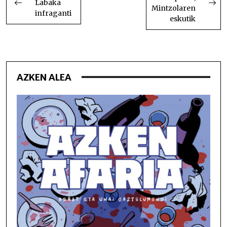
NABIGATU
Labaka
Mintzolaren
infraganti
eskutik
AZKEN ALEA