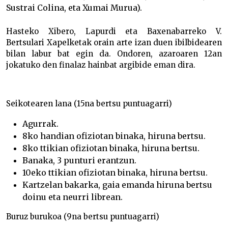
Sustrai Colina, eta Xumai Murua).
Hasteko Xibero, Lapurdi eta Baxenabarreko V.
Bertsulari Xapelketak orain arte izan duen ibilbidearen
bilan labur bat egin da. Ondoren, azaroaren 12an
jokatuko den finalaz hainbat argibide eman dira.
Seikotearen lana (15na bertsu puntuagarri)
Agurrak.
8ko handian ofiziotan binaka, hiruna bertsu.
8ko ttikian ofiziotan binaka, hiruna bertsu.
Banaka, 3 punturi erantzun.
10eko ttikian ofiziotan binaka, hiruna bertsu.
Kartzelan bakarka, gaia emanda hiruna bertsu
doinu eta neurri librean.
Buruz burukoa (9na bertsu puntuagarri)