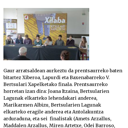
Gaur arratsaldean aurkeztu da prentsaurreko baten
bitartez Xiberoa, Lapurdi eta Baxenabarreko V.
Bertsulari Xapelketako finala. Prentsaurreko
horretan izan dira:
Joana Itzaina
, Bertsularien
Lagunak elkarteko lehendakari anderea,
Marikarmen Albizu, Bertsularien Lagunak
elkarteko eragile anderea eta Antolakuntza
arduraduna, eta sei finalistak (Amets Arzallus,
Maddalen Arzallus
, Miren Artetxe, Odei Barroso,