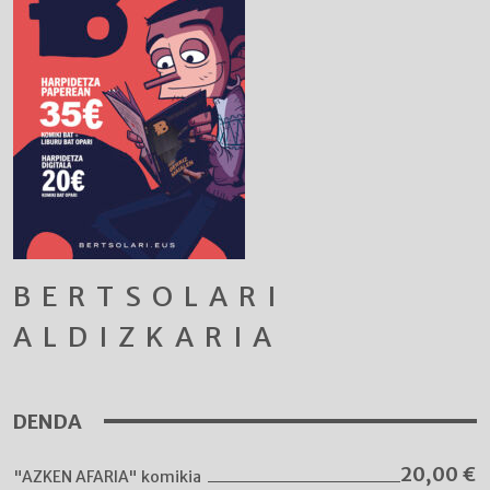
BERTSOLARI
ALDIZKARIA
DENDA
20,00
€
"AZKEN AFARIA" komikia