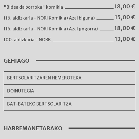
18,00
€
"Bidea da borroka" komikia
15,00
€
116. aldizkaria - NORI Komikia (Azal biguna)
18,00
€
116. aldizkaria - NORI Komikia (Azal gogorra)
12,00
€
100. aldizkaria - NORK
GEHIAGO
BERTSOLARITZAREN HEMEROTEKA
DOINUTEGIA
BAT-BATEKO BERTSOLARITZA
HARREMANETARAKO