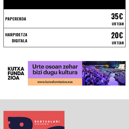
35€
PAPEREKOA
URTEAN
20€
HARPIDETZA
DIGITALA
URTEAN