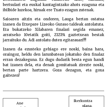
bertsulari eta euskal kantagintzako ahots ezaguna eta
ibilbide luzekoa, hiruak ere Txato ezagun zutenak.
Saioaren aitzin eta ondoren, Lauga bertan ostatua
izanen da Etxepare Lizeoko Guraso taldeak antolatuta.
Eta bukatzeko Xilabaren finalari segida emanez,
arratseko 10etatik goiti, ZIZPA gaztetxean bestak
jarraituko du. Adi antolatu duten egitarauari!!!
Izanen da ezusteko gehiago ere noski, baina hara,
oraingoz, heldu den larunbatean jokatuko den finalaz
erran dezakeguna. Ez dugu dudarik besta egun handi
bat izanen dela, eta denak gomitatuak zirezte noski,
bertan parte hartzera. Goza dezagun, eta goxa
gaitezen!
Xilabaren finaleko prentsaurrekoa egin da
BIDALKETETAN
ZEHAR
Ikerkuntza
Ane
plana,