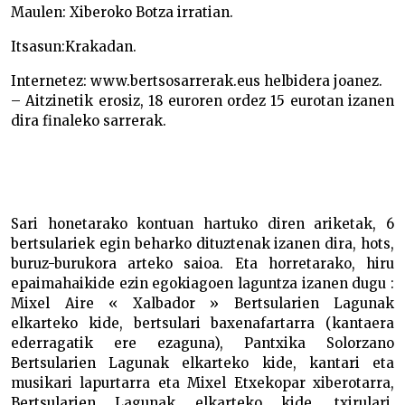
Maulen: Xiberoko Botza irratian.
Itsasun:Krakadan.
Internetez: www.bertsosarrerak.eus helbidera joanez.
– Aitzinetik erosiz, 18 euroren ordez 15 eurotan izanen
dira finaleko sarrerak.
Sari honetarako kontuan hartuko diren ariketak, 6
bertsulariek egin beharko dituztenak izanen dira, hots,
buruz-burukora arteko saioa. Eta horretarako, hiru
epaimahaikide ezin egokiagoen laguntza izanen dugu :
Mixel Aire « Xalbador » Bertsularien Lagunak
elkarteko kide, bertsulari baxenafartarra (kantaera
ederragatik ere ezaguna), Pantxika Solorzano
Bertsularien Lagunak elkarteko kide, kantari eta
musikari lapurtarra eta Mixel Etxekopar xiberotarra,
Bertsularien Lagunak elkarteko kide, txirulari,