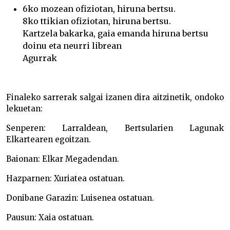
6ko mozean ofiziotan, hiruna bertsu.
8ko ttikian ofiziotan, hiruna bertsu.
Kartzela bakarka, gaia emanda hiruna bertsu
doinu eta neurri librean
Agurrak
Finaleko sarrerak salgai izanen dira aitzinetik, ondoko
lekuetan:
Senperen: Larraldean, Bertsularien Lagunak
Elkartearen egoitzan.
Baionan: Elkar Megadendan.
Hazparnen: Xuriatea ostatuan.
Donibane Garazin: Luisenea ostatuan.
Pausun: Xaia ostatuan.