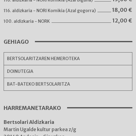
18,00
€
116. aldizkaria - NORI Komikia (Azal gogorra)
12,00
€
100. aldizkaria - NORK
GEHIAGO
BERTSOLARITZAREN HEMEROTEKA
DOINUTEGIA
BAT-BATEKO BERTSOLARITZA
HARREMANETARAKO
Bertsolari Aldizkaria
Martin Ugalde kultur parkea z/g