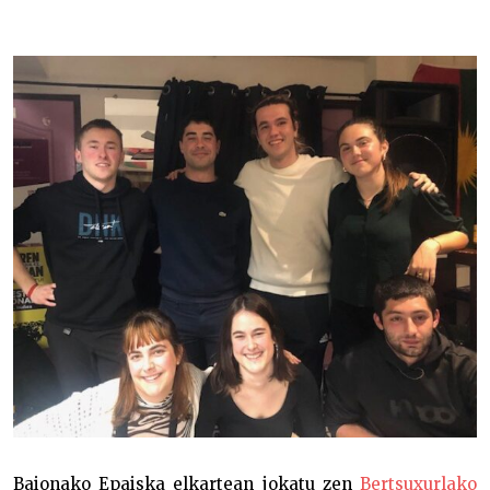
Zehaztu da Bertsuxurlako finalerako laukotea –
Baionako Epaiska elkartean jokatu zen
Bertsuxurlako