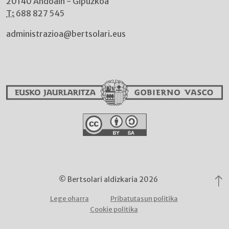
20140 Andoain - Gipuzkoa
T:
688 827 545
administrazioa@bertsolari.eus
© Bertsolari aldizkaria 2026
Lege oharra
Pribatutasun politika
Cookie politika