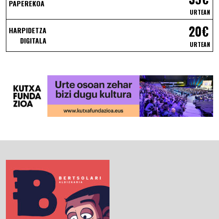
PAPEREKOA
URTEAN
20€
HARPIDETZA
DIGITALA
URTEAN