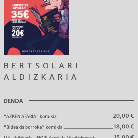
BERTSOLARI
ALDIZKARIA
DENDA
20,00
€
"AZKEN AFARIA" komikia
18,00
€
"Bidea da borroka" komikia
15,00
€
116. aldizkaria - NORI Komikia (Azal biguna)