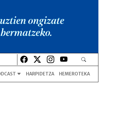
Lehio berrian irekiko da
Lehio berrian irekiko da
Lehio berrian irekiko da
Lehio berrian irekiko da
ODCAST
HARPIDETZA
HEMEROTEKA
Negar egiten zuen komikoa
Negar egiten zuen komikoa