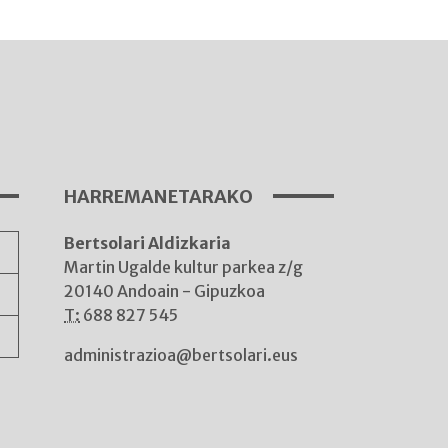
I
A
HARREMANETARAKO
Bertsolari Aldizkaria
A
Martin Ugalde kultur parkea z/g
20140 Andoain - Gipuzkoa
T:
688 827 545
administrazioa@bertsolari.eus