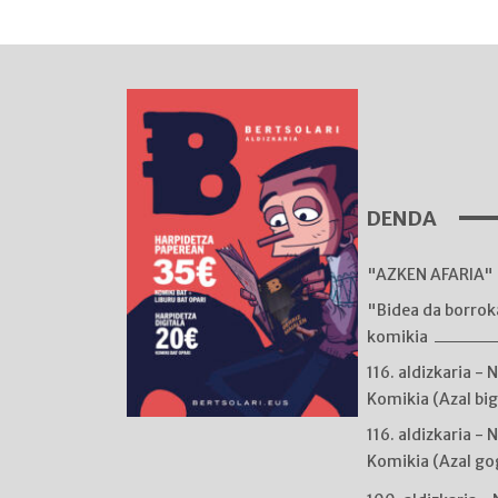
DENDA
"AZKEN AFARIA" 
"Bidea da borro
komikia
116. aldizkaria - 
Komikia (Azal bi
116. aldizkaria - 
Komikia (Azal go