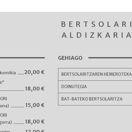
BERTSOLAR
ALDIZKARI
GEHIAGO
20,00
€
komikia
BERTSOLARITZAREN HEMEROTEK
ka"
DOINUTEGIA
18,00
€
NORI
BAT-BATEKO BERTSOLARITZA
15,00
€
guna)
NORI
18,00
€
gorra)
12,00
€