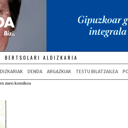
BERTSOLARI ALDIZKARIA
DIZKARIAK
DENDA
ARGAZKIAK
TESTU BILATZAILEA
P
ten zuen komikoa