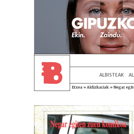
ALBISTEAK
AL
Etxea
»
Aldizkariak
»
Negar egi