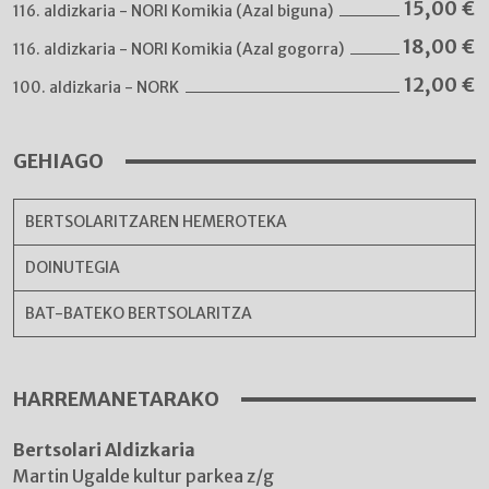
15,00
€
116. aldizkaria - NORI Komikia (Azal biguna)
18,00
€
116. aldizkaria - NORI Komikia (Azal gogorra)
12,00
€
100. aldizkaria - NORK
GEHIAGO
BERTSOLARITZAREN HEMEROTEKA
DOINUTEGIA
BAT-BATEKO BERTSOLARITZA
HARREMANETARAKO
Bertsolari Aldizkaria
Martin Ugalde kultur parkea z/g