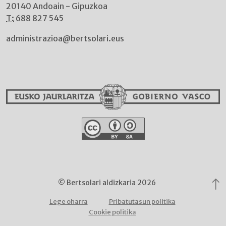
20140 Andoain - Gipuzkoa
T:
688 827 545
administrazioa@bertsolari.eus
© Bertsolari aldizkaria 2026
Lege oharra
Pribatutasun politika
Cookie politika