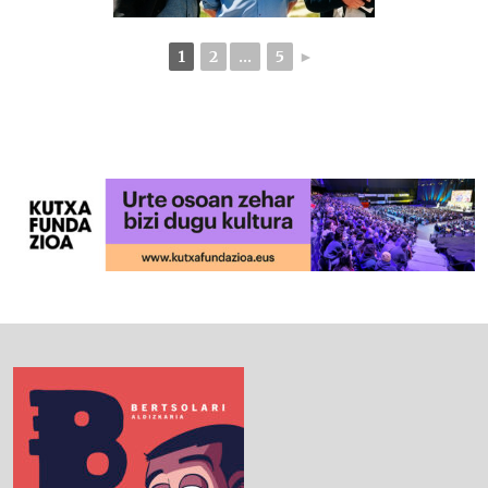
1
2
...
5
►