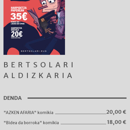
BERTSOLARI
ALDIZKARIA
DENDA
20,00
€
"AZKEN AFARIA" komikia
18,00
€
"Bidea da borroka" komikia