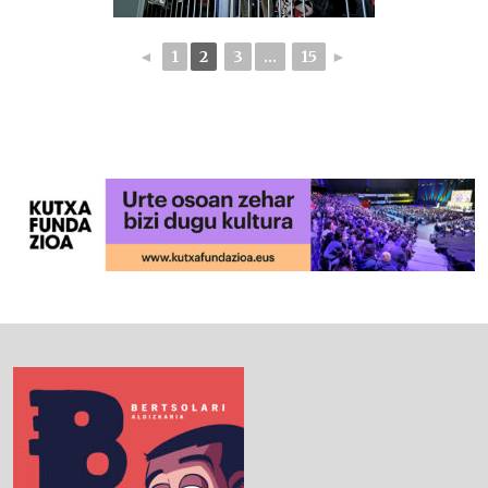
◄
1
2
3
...
15
►