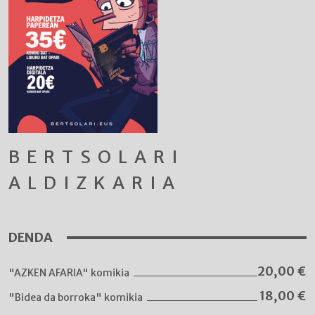
BERTSOLARI
ALDIZKARIA
DENDA
20,00
€
"AZKEN AFARIA" komikia
18,00
€
"Bidea da borroka" komikia