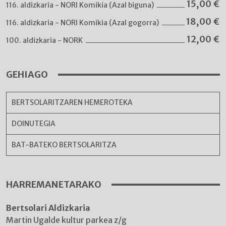
15,00
€
116. aldizkaria - NORI Komikia (Azal biguna)
18,00
€
116. aldizkaria - NORI Komikia (Azal gogorra)
12,00
€
100. aldizkaria - NORK
GEHIAGO
BERTSOLARITZAREN HEMEROTEKA
DOINUTEGIA
BAT-BATEKO BERTSOLARITZA
HARREMANETARAKO
Bertsolari Aldizkaria
Martin Ugalde kultur parkea z/g