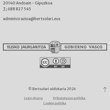
20140 Andoain - Gipuzkoa
T:
688 827 545
administrazioa@bertsolari.eus
© Bertsolari aldizkaria 2026
Lege oharra
Pribatutasun politika
Cookie politika