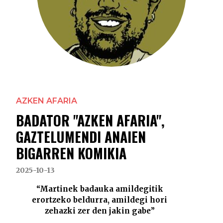
AZKEN AFARIA
BADATOR "AZKEN AFARIA",
GAZTELUMENDI ANAIEN
BIGARREN KOMIKIA
2025-10-13
“Martinek badauka amildegitik
erortzeko beldurra, amildegi hori
zehazki zer den jakin gabe”