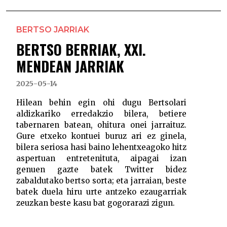
BERTSO JARRIAK
BERTSO BERRIAK, XXI.
MENDEAN JARRIAK
2025-05-14
Hilean behin egin ohi dugu Bertsolari
aldizkariko erredakzio bilera, betiere
tabernaren batean, ohitura onei jarraituz.
Gure etxeko kontuei buruz ari ez ginela,
bilera seriosa hasi baino lehentxeagoko hitz
aspertuan entretenituta, aipagai izan
genuen gazte batek Twitter bidez
zabaldutako bertso sorta; eta jarraian, beste
batek duela hiru urte antzeko ezaugarriak
zeuzkan beste kasu bat gogorarazi zigun.