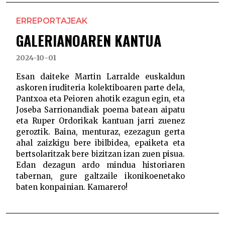
ERREPORTAJEAK
GALERIANOAREN KANTUA
2024-10-01
Esan daiteke Martin Larralde euskaldun
askoren iruditeria kolektiboaren parte dela,
Pantxoa eta Peioren ahotik ezagun egin, eta
Joseba Sarrionandiak poema batean aipatu
eta Ruper Ordorikak kantuan jarri zuenez
geroztik. Baina, menturaz, ezezagun gerta
ahal zaizkigu bere ibilbidea, epaiketa eta
bertsolaritzak bere bizitzan izan zuen pisua.
Edan dezagun ardo mindua historiaren
tabernan, gure galtzaile ikonikoenetako
baten konpainian. Kamarero!