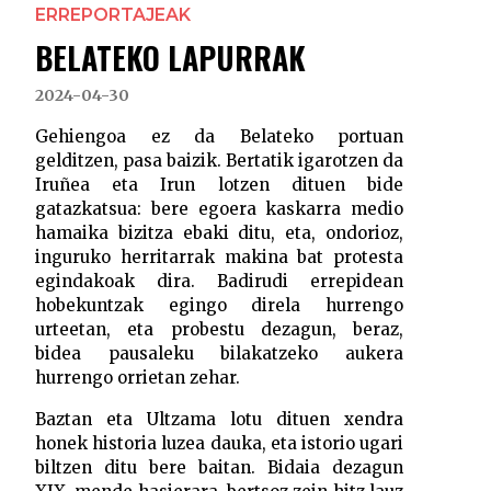
ERREPORTAJEAK
BELATEKO LAPURRAK
2024-04-30
Gehiengoa ez da Belateko portuan
gelditzen, pasa baizik. Bertatik igarotzen da
Iruñea eta Irun lotzen dituen bide
gatazkatsua: bere egoera kaskarra medio
hamaika bizitza ebaki ditu, eta, ondorioz,
inguruko herritarrak makina bat protesta
egindakoak dira. Badirudi errepidean
hobekuntzak egingo direla hurrengo
urteetan, eta probestu dezagun, beraz,
bidea pausaleku bilakatzeko aukera
hurrengo orrietan zehar.
Baztan eta Ultzama lotu dituen xendra
honek historia luzea dauka, eta istorio ugari
biltzen ditu bere baitan. Bidaia dezagun