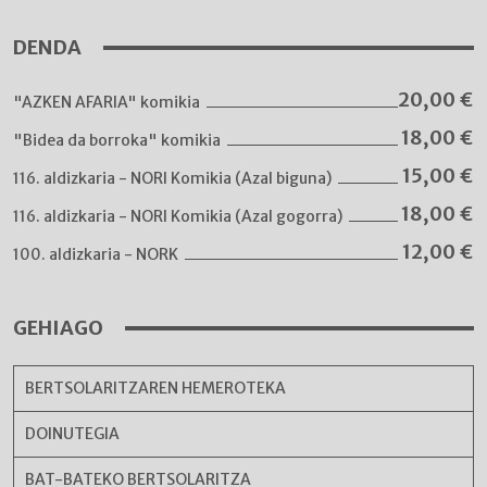
DENDA
20,00
€
"AZKEN AFARIA" komikia
18,00
€
"Bidea da borroka" komikia
15,00
€
116. aldizkaria - NORI Komikia (Azal biguna)
18,00
€
116. aldizkaria - NORI Komikia (Azal gogorra)
12,00
€
100. aldizkaria - NORK
GEHIAGO
BERTSOLARITZAREN HEMEROTEKA
DOINUTEGIA
BAT-BATEKO BERTSOLARITZA