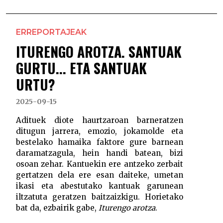
ERREPORTAJEAK
ITURENGO AROTZA. SANTUAK
GURTU... ETA SANTUAK
URTU?
2025-09-15
Adituek diote haurtzaroan barneratzen
ditugun jarrera, emozio, jokamolde eta
bestelako hamaika faktore gure barnean
daramatzagula, hein handi batean, bizi
osoan zehar. Kantuekin ere antzeko zerbait
gertatzen dela ere esan daiteke, umetan
ikasi eta abestutako kantuak garunean
iltzatuta geratzen baitzaizkigu. Horietako
bat da, ezbairik gabe,
Iturengo arotza
.