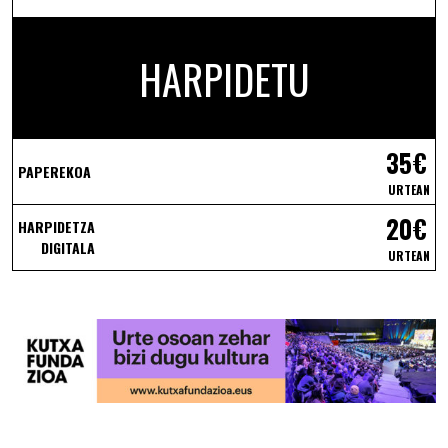
HARPIDETU
35€
PAPEREKOA
URTEAN
20€
HARPIDETZA
DIGITALA
URTEAN