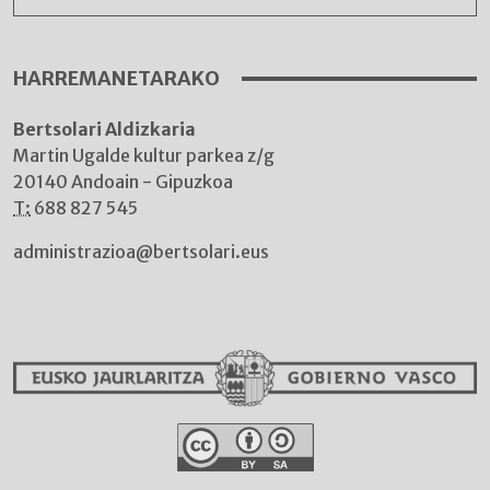
HARREMANETARAKO
Bertsolari Aldizkaria
Martin Ugalde kultur parkea z/g
20140 Andoain - Gipuzkoa
T:
688 827 545
administrazioa@bertsolari.eus