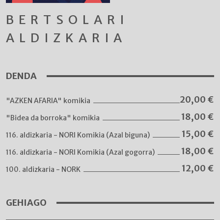
BERTSOLARI
ALDIZKARIA
DENDA
20,00
€
"AZKEN AFARIA" komikia
18,00
€
"Bidea da borroka" komikia
15,00
€
116. aldizkaria - NORI Komikia (Azal biguna)
18,00
€
116. aldizkaria - NORI Komikia (Azal gogorra)
12,00
€
100. aldizkaria - NORK
GEHIAGO