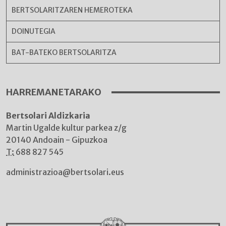
BERTSOLARITZAREN HEMEROTEKA
DOINUTEGIA
BAT-BATEKO BERTSOLARITZA
HARREMANETARAKO
Bertsolari Aldizkaria
Martin Ugalde kultur parkea z/g
20140 Andoain - Gipuzkoa
T:
688 827 545
administrazioa@bertsolari.eus