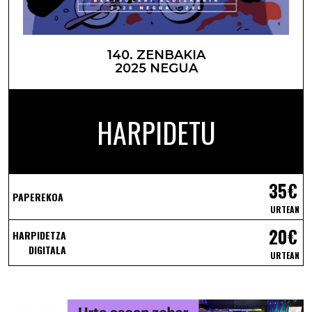
140. ZENBAKIA
2025 NEGUA
HARPIDETU
35€
PAPEREKOA
URTEAN
20€
HARPIDETZA
DIGITALA
URTEAN