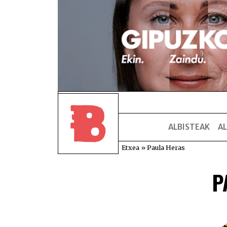
ALBISTEAK
AL
Etxea
»
Paula Heras
P