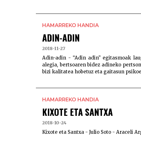
HAMARREKO HANDIA
ADIN-ADIN
2018-11-27
Adin-adin - “Adin adin” egitasmoak laug
alegia, bertsoaren bidez adineko pertson
bizi kalitatea hobetuz eta gaitasun psikoe
HAMARREKO HANDIA
KIXOTE ETA SANTXA
2018-10-24
Kixote eta Santxa - Julio Soto - Araceli A