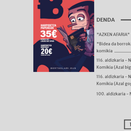
DENDA
"AZKEN AFARIA" 
"Bidea da borro
komikia
116. aldizkaria - 
Komikia (Azal bi
116. aldizkaria - 
Komikia (Azal go
100. aldizkaria -