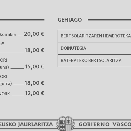
GEHIAGO
20,00
€
komikia
BERTSOLARITZAREN HEMEROTEK
ka"
DOINUTEGIA
18,00
€
NORI
BAT-BATEKO BERTSOLARITZA
15,00
€
guna)
NORI
18,00
€
gorra)
12,00
€
 NORK