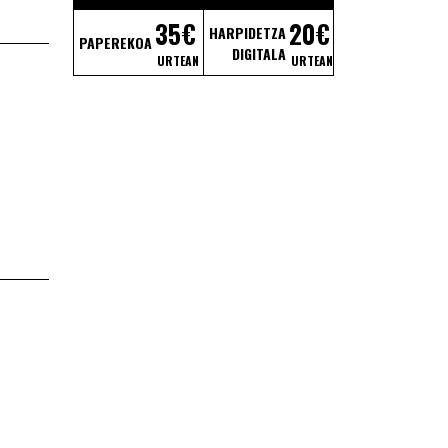
35€
20€
HARPIDETZA
PAPEREKOA
DIGITALA
URTEAN
URTEAN