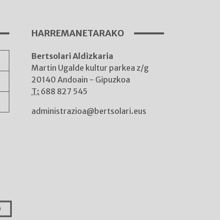
HARREMANETARAKO
Bertsolari Aldizkaria
A
Martin Ugalde kultur parkea z/g
20140 Andoain - Gipuzkoa
T:
688 827 545
administrazioa@bertsolari.eus