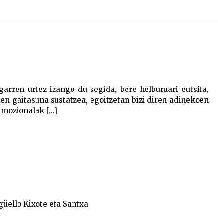
arren urtez izango du segida, bere helburuari eutsita,
en gaitasuna sustatzea, egoitzetan bizi diren adinekoen
mozionalak [...]
rgüello Kixote eta Santxa