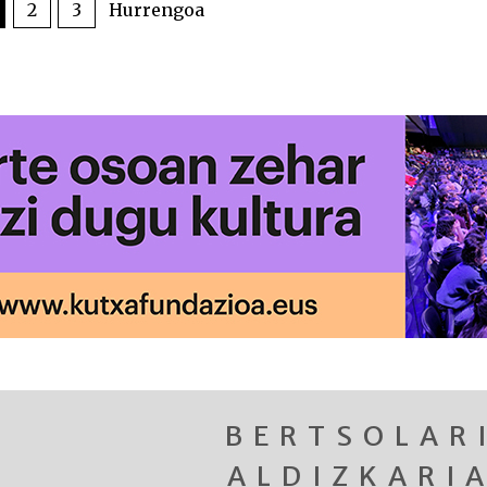
2
3
Hurrengoa
BERTSOLAR
ALDIZKARI