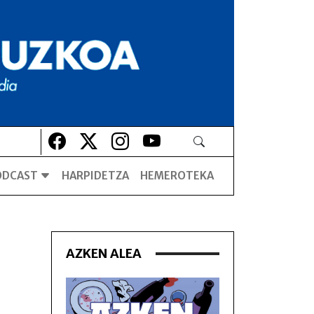
Lehio berrian irekiko da
Lehio berrian irekiko da
Lehio berrian irekiko da
Lehio berrian irekiko da
ODCAST
HARPIDETZA
HEMEROTEKA
AZKEN ALEA