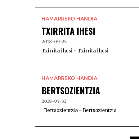
HAMARREKO HANDIA
TXIRRITA IHESI
2018-09-25
Txirrita ihesi - Txirrita ihesi
HAMARREKO HANDIA
BERTSOZIENTZIA
2018-07-31
Bertsozientzia - Bertsozientzia
POSTS