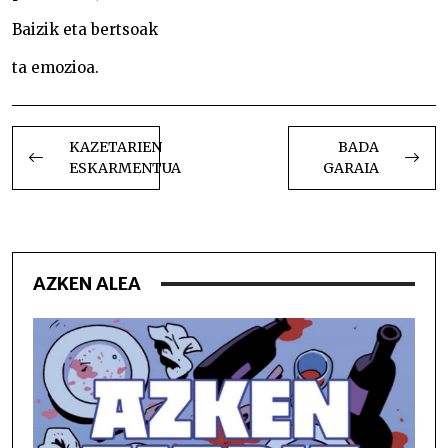
Baizik eta bertsoak
ta emozioa.
BIDALKETETAN
ZEHAR
KAZETARIEN
BADA
ESKARMENTUA
GARAIA
NABIGATU
AZKEN ALEA