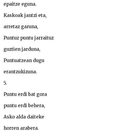
epaitze eguna.
Kaskoak jantzi eta,
arretaz garuna,
Puntuz puntu jarraituz
guztien jarduna,
Puntuatzean dugu
erantzukizuna.
5.
Puntu erdi bat gora
puntu erdi behera,
Asko alda daiteke
horren arabera.