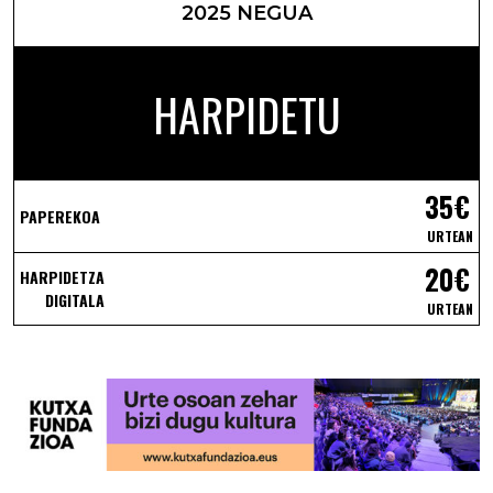
2025 NEGUA
HARPIDETU
35€
PAPEREKOA
URTEAN
20€
HARPIDETZA
DIGITALA
URTEAN