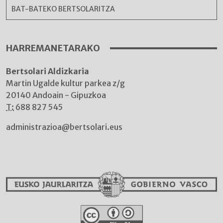
BAT-BATEKO BERTSOLARITZA
HARREMANETARAKO
Bertsolari Aldizkaria
Martin Ugalde kultur parkea z/g
20140 Andoain - Gipuzkoa
T:
688 827 545
administrazioa@bertsolari.eus