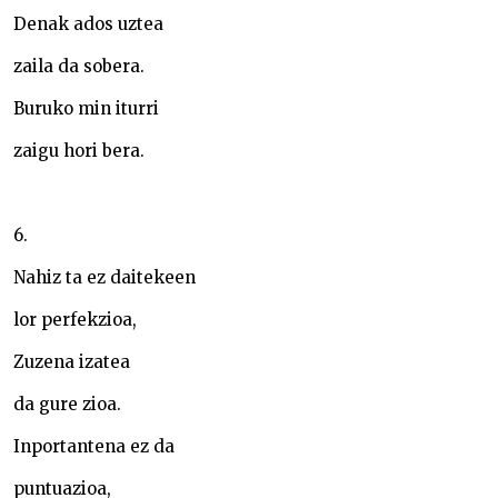
Denak ados uztea
zaila da sobera.
Buruko min iturri
zaigu hori bera.
6.
Nahiz ta ez daitekeen
lor perfekzioa,
Zuzena izatea
da gure zioa.
Inportantena ez da
puntuazioa,