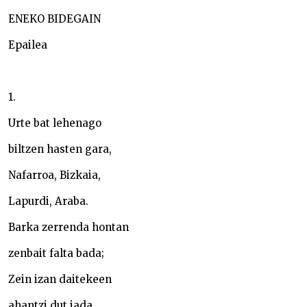
ENEKO BIDEGAIN
Epailea
1.
Urte bat lehenago
biltzen hasten gara,
Nafarroa, Bizkaia,
Lapurdi, Araba.
Barka zerrenda hontan
zenbait falta bada;
Zein izan daitekeen
ahantzi dut jada.