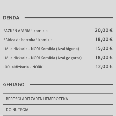
DENDA
20,00
€
"AZKEN AFARIA" komikia
18,00
€
"Bidea da borroka" komikia
15,00
€
116. aldizkaria - NORI Komikia (Azal biguna)
18,00
€
116. aldizkaria - NORI Komikia (Azal gogorra)
12,00
€
100. aldizkaria - NORK
GEHIAGO
BERTSOLARITZAREN HEMEROTEKA
DOINUTEGIA