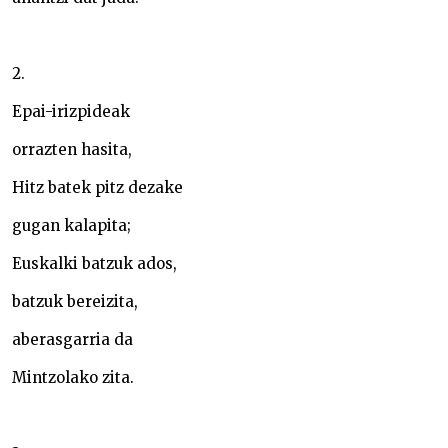
2.
Epai-irizpideak
orrazten hasita,
Hitz batek pitz dezake
gugan kalapita;
Euskalki batzuk ados,
batzuk bereizita,
aberasgarria da
Mintzolako zita.