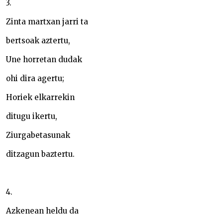
3.
Zinta martxan jarri ta
bertsoak aztertu,
Une horretan dudak
ohi dira agertu;
Horiek elkarrekin
ditugu ikertu,
Ziurgabetasunak
ditzagun baztertu.
4.
Azkenean heldu da