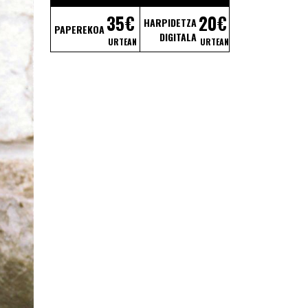
35€
20€
HARPIDETZA
PAPEREKOA
DIGITALA
URTEAN
URTEAN