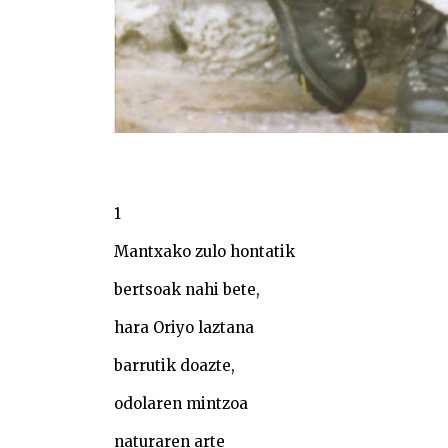
1
Mantxako zulo hontatik
bertsoak nahi bete,
hara Oriyo laztana
barrutik doazte,
odolaren mintzoa
naturaren arte