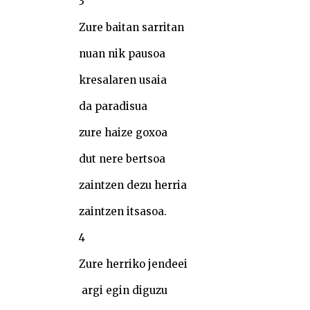
3
Zure baitan sarritan
nuan nik pausoa
kresalaren usaia
da paradisua
zure haize goxoa
dut nere bertsoa
zaintzen dezu herria
zaintzen itsasoa.
4
Zure herriko jendeei
argi egin diguzu