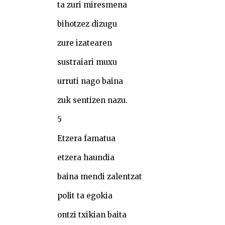
ta zuri miresmena
bihotzez dizugu
zure izatearen
sustraiari muxu
urruti nago baina
zuk sentizen nazu.
5
Etzera famatua
etzera haundia
baina mendi zalentzat
polit ta egokia
ontzi txikian baita