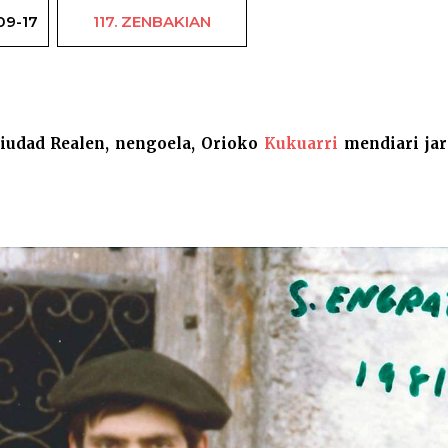
09-17
117. ZENBAKIAN
Eusebio La
Ciudad Realen, nengoela, Orioko
Kukuarri
mendiari jar