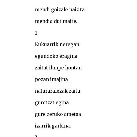
mendi goizale naiz ta
mendia dut maite.
2
Kukuarrik neregan
egundoko eragina,
zaitut ilunpe hontan
pozan imajina
naturaralezak zaitu
guretzat egina
gure zeruko ametsa
izarrik garbina.