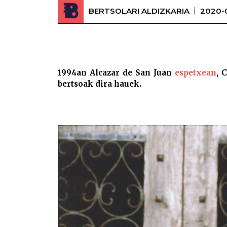
BERTSOLARI ALDIZKARIA
2020-
1994an Alcazar de San Juan
espetxean
, 
bertsoak dira hauek.