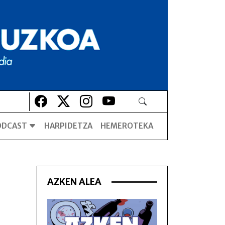
Lehio berrian irekiko da
Lehio berrian irekiko da
Lehio berrian irekiko da
Lehio berrian irekiko da
ODCAST
HARPIDETZA
HEMEROTEKA
AZKEN ALEA