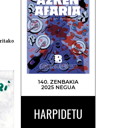
sarte –
ritako
140. ZENBAKIA
2025 NEGUA
HARPIDETU