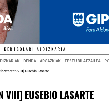
BERTSOLARI ALDIZKARIA
DIZKARIAK
DENDA
ARGAZKIAK
TESTU BILATZAILEA
P
k bertsotan VIII] Eusebio Lasarte
 VIII] EUSEBIO LASARTE