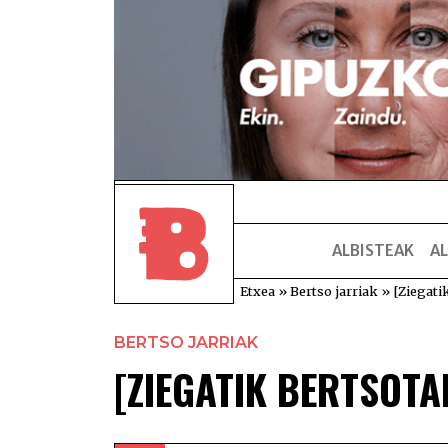
ALBISTEAK
AL
Etxea
»
Bertso jarriak
»
[Ziegati
BERTSO JARRIAK
[ZIEGATIK BERTSOTAN