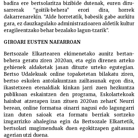
badira ere bertsolaritza bizibide dutenak, euren diru-
sarrerak “goitik-behera” erori dira, horrek
dakarrenarekin. “Alde horretatik, babesik gabe aurkitu
gara, ez dauzkagulako administrazioaren aldetik kultur
eragileentzako behar bezalako lagun-tzarik”.
GIROARI EUSTEN NAFARROAN
Bertsozale Elkartearen ekimenetako aunitz bertan-
behera geratu ziren 2020an, eta egin direnen arteko
gehienek aldaketak jasan dituzte urteko egutegian.
Bertso Udalekuak online topaketetan bilakatu ziren,
bertso eskolen antolakuntzan zailtasunak egon dira,
ikastetxeen etenaldiak kinkan jarri zuen hezkuntza
publikoan eskaintzen den programa, Eskolartekoak
hainbat atzerapen izan zituen 2020an zehar€ Neurri
berean, online formatua oinarri nagusi edo lagungarri
izan duten saioak eta formatu berriak sortzeko
izugarrizko ahalegina egin da Bertsozale Elkartetik,
bertsolari mugimenduak duen egokitzapen gaitasuna
agerian utzi duena.