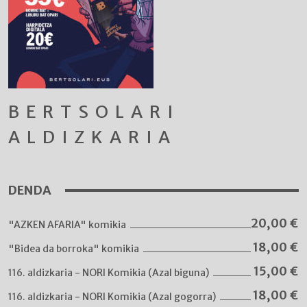
BERTSOLARI
ALDIZKARIA
DENDA
20,00
€
"AZKEN AFARIA" komikia
18,00
€
"Bidea da borroka" komikia
15,00
€
116. aldizkaria - NORI Komikia (Azal biguna)
18,00
€
116. aldizkaria - NORI Komikia (Azal gogorra)