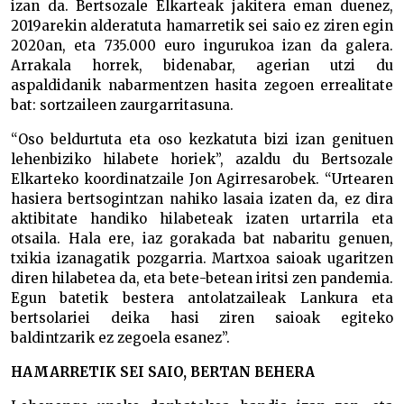
izan da. Bertsozale Elkarteak jakitera eman duenez,
2019arekin alderatuta hamarretik sei saio ez ziren egin
2020an, eta 735.000 euro ingurukoa izan da galera.
Arrakala horrek, bidenabar, agerian utzi du
aspaldidanik nabarmentzen hasita zegoen errealitate
bat: sortzaileen zaurgarritasuna.
“Oso beldurtuta eta oso kezkatuta bizi izan genituen
lehenbiziko hilabete horiek”, azaldu du Bertsozale
Elkarteko koordinatzaile Jon Agirresarobek. “Urtearen
hasiera bertsogintzan nahiko lasaia izaten da, ez dira
aktibitate handiko hilabeteak izaten urtarrila eta
otsaila. Hala ere, iaz gorakada bat nabaritu genuen,
txikia izanagatik pozgarria. Martxoa saioak ugaritzen
diren hilabetea da, eta bete-betean iritsi zen pandemia.
Egun batetik bestera antolatzaileak Lankura eta
bertsolariei deika hasi ziren saioak egiteko
baldintzarik ez zegoela esanez”.
HAMARRETIK SEI SAIO, BERTAN BEHERA