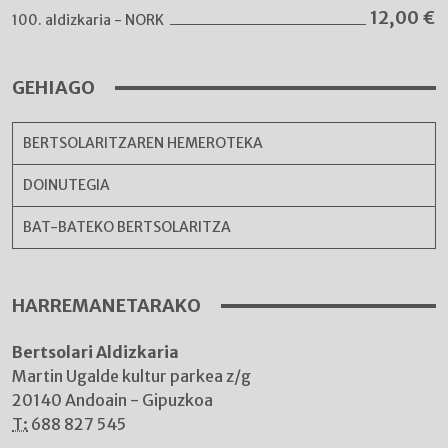
12,00
€
100. aldizkaria - NORK
GEHIAGO
BERTSOLARITZAREN HEMEROTEKA
DOINUTEGIA
BAT-BATEKO BERTSOLARITZA
HARREMANETARAKO
Bertsolari Aldizkaria
Martin Ugalde kultur parkea z/g
20140 Andoain - Gipuzkoa
T:
688 827 545