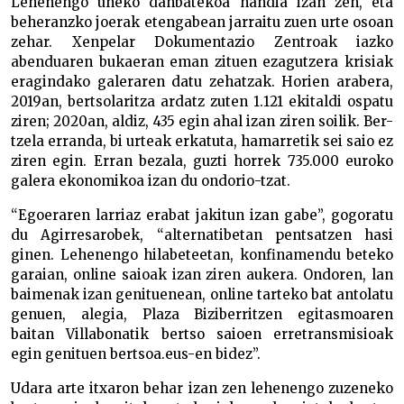
Lehenengo uneko danbatekoa handia izan zen, eta
beheranzko joerak etengabean jarraitu zuen urte osoan
zehar. Xenpelar Dokumentazio Zentroak iazko
abenduaren bukaeran eman zituen ezagutzera krisiak
eragindako galeraren datu zehatzak. Horien arabera,
2019an, bertsolaritza ardatz zuten 1.121 ekitaldi ospatu
ziren; 2020an, aldiz, 435 egin ahal izan ziren soilik. Ber-
tzela erranda, bi urteak erkatuta, hamarretik sei saio ez
ziren egin. Erran bezala, guzti horrek 735.000 euroko
galera ekonomikoa izan du ondorio-tzat.
“Egoeraren larriaz erabat jakitun izan gabe”, gogoratu
du Agirresarobek, “alternatibetan pentsatzen hasi
ginen. Lehenengo hilabeteetan, konfinamendu beteko
garaian, online saioak izan ziren aukera. Ondoren, lan
baimenak izan genituenean, online tarteko bat antolatu
genuen, alegia, Plaza Biziberritzen egitasmoaren
baitan Villabonatik bertso saioen erretransmisioak
egin genituen bertsoa.eus-en bidez”.
Udara arte itxaron behar izan zen lehenengo zuzeneko