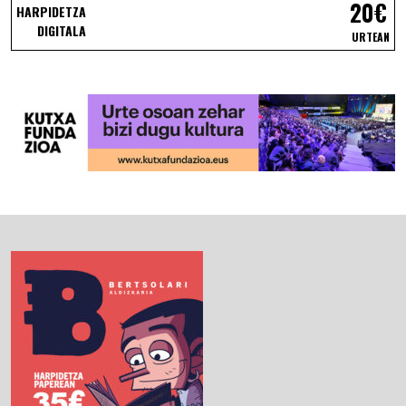
20€
HARPIDETZA
DIGITALA
URTEAN