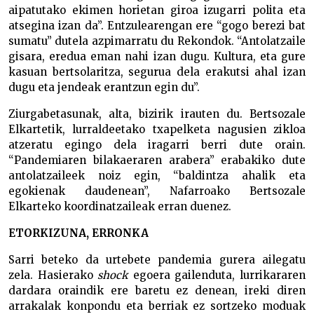
aipatutako ekimen horietan giroa izugarri polita eta
atsegina izan da”. Entzulearengan ere “gogo berezi bat
sumatu” dutela azpimarratu du Rekondok. “Antolatzaile
gisara, eredua eman nahi izan dugu. Kultura, eta gure
kasuan bertsolaritza, segurua dela erakutsi ahal izan
dugu eta jendeak erantzun egin du”.
Ziurgabetasunak, alta, bizirik irauten du. Bertsozale
Elkartetik, lurraldeetako txapelketa nagusien zikloa
atzeratu egingo dela iragarri berri dute orain.
“Pandemiaren bilakaeraren arabera” erabakiko dute
antolatzaileek noiz egin, “baldintza ahalik eta
egokienak daudenean”, Nafarroako Bertsozale
Elkarteko koordinatzaileak erran duenez.
ETORKIZUNA, ERRONKA
Sarri beteko da urtebete pandemia gurera ailegatu
zela. Hasierako
shock
egoera gailenduta, lurrikararen
dardara oraindik ere baretu ez denean, ireki diren
arrakalak konpondu eta berriak ez sortzeko moduak