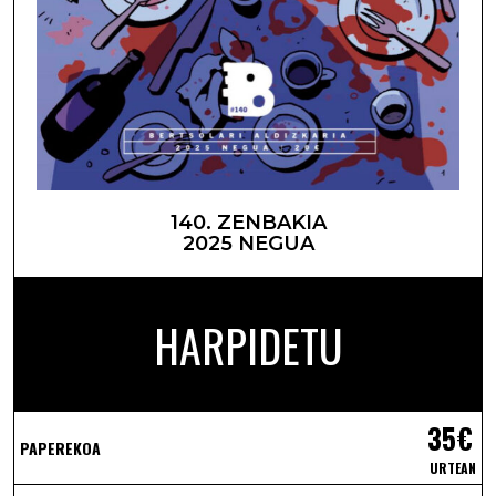
140. ZENBAKIA
2025 NEGUA
HARPIDETU
35€
PAPEREKOA
URTEAN