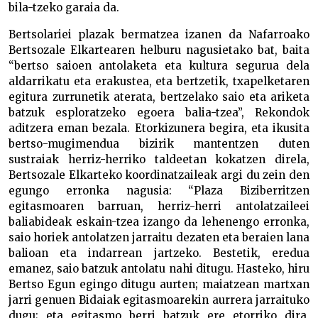
bila-tzeko garaia da.
Bertsolariei plazak bermatzea izanen da Nafarroako
Bertsozale Elkartearen helburu nagusietako bat, baita
“bertso saioen antolaketa eta kultura segurua dela
aldarrikatu eta erakustea, eta bertzetik, txapelketaren
egitura zurrunetik aterata, bertzelako saio eta ariketa
batzuk esploratzeko egoera balia-tzea”, Rekondok
aditzera eman bezala. Etorkizunera begira, eta ikusita
bertso-mugimendua bizirik mantentzen duten
sustraiak herriz-herriko taldeetan kokatzen direla,
Bertsozale Elkarteko koordinatzaileak argi du zein den
egungo erronka nagusia: “Plaza Biziberritzen
egitasmoaren barruan, herriz-herri antolatzaileei
baliabideak eskain-tzea izango da lehenengo erronka,
saio horiek antolatzen jarraitu dezaten eta beraien lana
balioan eta indarrean jartzeko. Bestetik, eredua
emanez, saio batzuk antolatu nahi ditugu. Hasteko, hiru
Bertso Egun egingo ditugu aurten; maiatzean martxan
jarri genuen Bidaiak egitasmoarekin aurrera jarraituko
dugu; eta egitasmo berri batzuk ere etorriko dira,