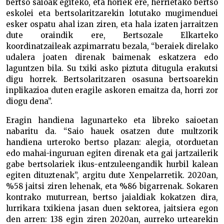
bertso saioak egiteko, eta horiek ere, herrietako bertso
eskolei eta bertsolaritzarekin lotutako mugimenduei
esker ospatu ahal izan ziren, eta hala izaten jarraitzen
dute oraindik ere, Bertsozale Elkarteko
koordinatzaileak azpimarratu bezala, “beraiek direlako
udalera joaten direnak baimenak eskatzera edo
laguntzen bila. Su txiki asko piztuta ditugula erakutsi
digu horrek. Bertsolaritzaren osasuna bertsoarekin
inplikazioa duten eragile askoren emaitza da, horri zor
diogu dena”.
Eragin handiena lagunarteko eta libreko saioetan
nabaritu da. “Saio hauek osatzen dute multzorik
handiena urteroko bertso plazan: alegia, otorduetan
edo mahai-inguruan egiten direnak eta gai jartzailerik
gabe bertsolariek ikus-entzuleengandik hurbil kalean
egiten dituztenak”, argitu dute Xenpelarretik. 2020an,
%58 jaitsi ziren lehenak, eta %86 bigarrenak. Sokaren
kontrako muturrean, bertso jaialdiak kokatzen dira,
lurrikara txikiena jasan duen sektorea, jaitsiera egon
den arren: 138 egin ziren 2020an, aurreko urtearekin