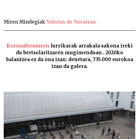
Bertsolaritza, pandemiaren doinu eta neurrian –
Miren Mindegiak
Noticias de Navarran.
Koronabirusaren
lurrikarak arrakala sakona ireki
du bertsolaritzaren mugimenduan . 2020ko
balantzea ez da ona izan: denetara, 735.000 eurokoa
izan da galera.