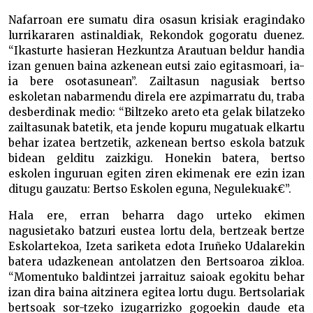
Nafarroan ere sumatu dira osasun krisiak eragindako
lurrikararen astinaldiak, Rekondok gogoratu duenez.
“Ikasturte hasieran Hezkuntza Arautuan beldur handia
izan genuen baina azkenean eutsi zaio egitasmoari, ia-
ia bere osotasunean”. Zailtasun nagusiak bertso
eskoletan nabarmendu direla ere azpimarratu du, traba
desberdinak medio: “Biltzeko areto eta gelak bilatzeko
zailtasunak batetik, eta jende kopuru mugatuak elkartu
behar izatea bertzetik, azkenean bertso eskola batzuk
bidean gelditu zaizkigu. Honekin batera, bertso
eskolen inguruan egiten ziren ekimenak ere ezin izan
ditugu gauzatu: Bertso Eskolen eguna, Negulekuak€”.
Hala ere, erran beharra dago urteko ekimen
nagusietako batzuri eustea lortu dela, bertzeak bertze
Eskolartekoa, Izeta sariketa edota Iruñeko Udalarekin
batera udazkenean antolatzen den Bertsoaroa zikloa.
“Momentuko baldintzei jarraituz saioak egokitu behar
izan dira baina aitzinera egitea lortu dugu. Bertsolariak
bertsoak sor-tzeko izugarrizko gogoekin daude eta