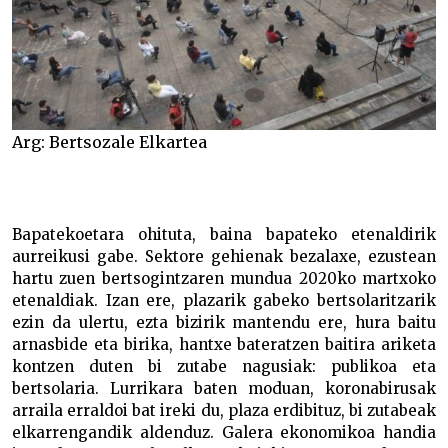
Arg: Bertsozale Elkartea
B
apatekoetara ohituta, baina bapateko etenaldirik
aurreikusi gabe. Sektore gehienak bezalaxe, ezustean
hartu zuen bertsogintzaren mundua 2020ko martxoko
etenaldiak. Izan ere, plazarik gabeko bertsolaritzarik
ezin da ulertu, ezta bizirik mantendu ere, hura baitu
arnasbide eta birika, hantxe bateratzen baitira ariketa
kontzen duten bi zutabe nagusiak: publikoa eta
bertsolaria. Lurrikara baten moduan, koronabirusak
arraila erraldoi bat ireki du, plaza erdibituz, bi zutabeak
elkarrengandik aldenduz. Galera ekonomikoa handia