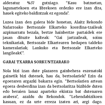
alderatuz %37 gutxiago. “Kasu batzuetan,
lagunartekoen eta librekoen ordezko ere izan dira,
hauek egiteko baldintzak ez egonda”.
Luzea izan den galera bide honetan, Alaitz Rekondo
Nafarroako Bertsozale Elkarteko koordina-tzaileak
azpimarratu bezala, bertze hainbertze partaidek ere
jasan dituzte kalteak: “Gai jartzaileak, soinu
teknikariak, Bertsozale Elkartearen hedapen taldeko
kameralariak; Lankuko eta Bertsozale Elkarteko
langileak€”.
GARAI TXARRA SORKUNTZARAKO
Nola bizi izan dute plazaren gainbehera eszenatoki
gainetik bizi dutenek, hau da, bertsolariek? Ezin da
egoeraren argazki bakarra egin. “Bertsolarien artean
egoera desberdina izan da bertsolaritza bizibide duten
edo beraien lanaz aparteko ekintza bat dutenaren
arabera”, azaldu du Rekondok. “Lehendabizikoen
kasuan, ez da urte erreza izaten ari, argi dago.