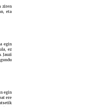
 ziren
n, eta
ba egin
ula, ez
. Jauzi
lagundu
an egin
bat ere
utsetik