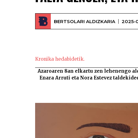
BERTSOLARI ALDIZKARIA
2025-0
Kronika hedabidetik.
Azaroaren 8an elkartu zen lehenengo ald
Enara Arruti eta Nora Estevez taldekid