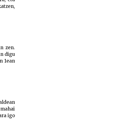
katzen,
n zen.
an digu
en 1ean
ealdean
mahai
ara igo