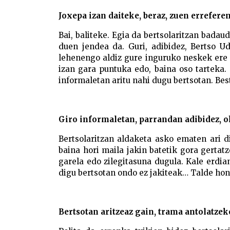
Joxepa izan daiteke, beraz, zuen errefere
Bai, baliteke. Egia da bertsolaritzan bada
duen jendea da. Guri, adibidez, Bertso U
lehenengo aldiz gure inguruko neskek ere e
izan gara puntuka edo, baina oso tarteka.
informaletan aritu nahi dugu bertsotan. Bes
Giro informaletan, parrandan adibidez, o
Bertsolaritzan aldaketa asko ematen ari di
baina hori maila jakin batetik gora gertat
garela edo zilegitasuna dugula. Kale erdia
digu bertsotan ondo ez jakiteak… Talde hon
Bertsotan aritzeaz gain, trama antolatzek