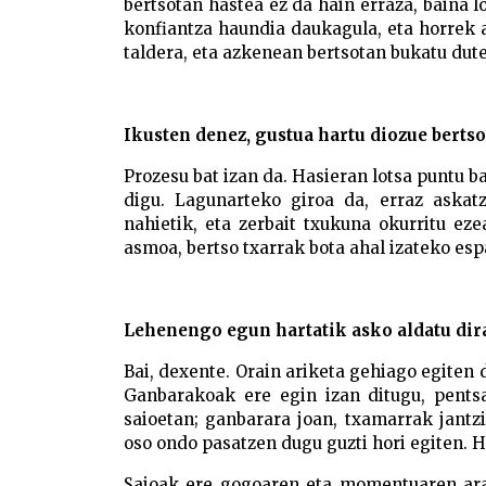
bertsotan hastea ez da hain erraza, baina l
konfiantza haundia daukagula, eta horrek 
taldera, eta azkenean bertsotan bukatu dut
Ikusten denez, gustua hartu diozue bertso
Prozesu bat izan da. Hasieran lotsa puntu 
digu. Lagunarteko giroa da, erraz askat
nahietik, eta zerbait txukuna okurritu ez
asmoa, bertso txarrak bota ahal izateko esp
Lehenengo egun hartatik asko aldatu dir
Bai, dexente. Orain ariketa gehiago egiten 
Ganbarakoak ere egin izan ditugu, pentsa
saioetan; ganbarara joan, txamarrak jantz
oso ondo pasatzen dugu guzti hori egiten. H
Saioak ere gogoaren eta momentuaren arab