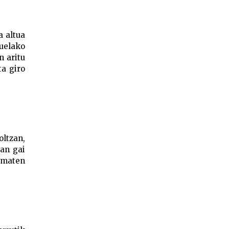
a altua
uelako
n aritu
ta giro
oltzan,
tan gai
 ematen