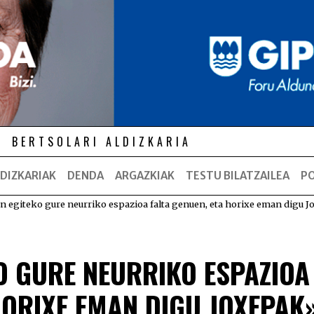
BERTSOLARI ALDIZKARIA
DIZKARIAK
DENDA
ARGAZKIAK
TESTU BILATZAILEA
P
n egiteko gure neurriko espazioa falta genuen, eta horixe eman digu 
O GURE NEURRIKO ESPAZIOA
HORIXE EMAN DIGU JOXEPAK