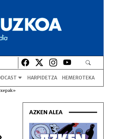
Lehio berrian irekiko da
Lehio berrian irekiko da
Lehio berrian irekiko da
Lehio berrian irekiko da
ODCAST
HARPIDETZA
HEMEROTEKA
Joxepak»
AZKEN ALEA
»