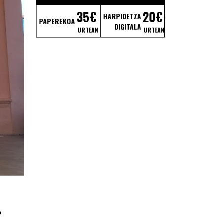
35€
20€
HARPIDETZA
PAPEREKOA
DIGITALA
URTEAN
URTEAN
?