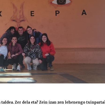
taldea. Zer dela eta? Zein izan zen lehenengo txinparta