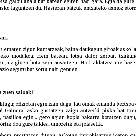
otsa galdu ahala bat batean egiten hasi gara. Egia da gure
asko laguntzen du. Hasieran batzuk entzuteko asmoz etorr
e.
ari.
bat ematen zigun kantatzeak, baina daukagun giroak asko 
zeko modukoa. Hein batean, lotsa dator zerbait txukun
ean, ez ginen botatzera ausartzen. Hori aldatzea ere baz
azio seguru bat sortu nahi genuen.
a zuen saioak?
ditugu; ofiziotan egin izan dugu, lau oinak emanda bertsoa
! Gainera, asko gustatzen zaigu antzerki pixka bat txer
i, pasilloa egin… gero agian kopla bakarra botatzen dugu
ortik doa gure taldea, umoretik eta jolasetik.
era prestatzen ditugu. Askotan inprobisatzen joaten gar