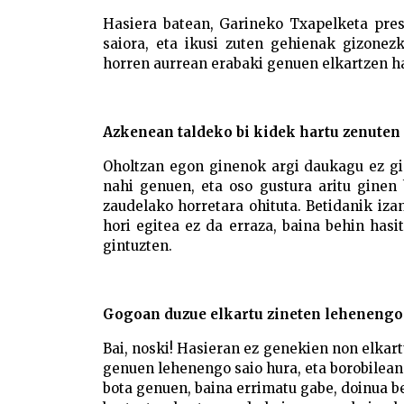
Hasiera batean, Garineko Txapelketa pres
saiora, eta ikusi zuten gehienak gizonez
horren aurrean erabaki genuen elkartzen 
Azkenean taldeko bi kidek hartu zenuten 
Oholtzan egon ginenok argi daukagu ez gi
nahi genuen, eta oso gustura aritu ginen 
zaudelako horretara ohituta. Betidanik izan
hori egitea ez da erraza, baina behin hasi
gintuzten.
Gogoan duzue elkartu zineten lehenengo 
Bai, noski! Hasieran ez genekien non elkart
genuen lehenengo saio hura, eta borobilean 
bota genuen, baina errimatu gabe, doinua 