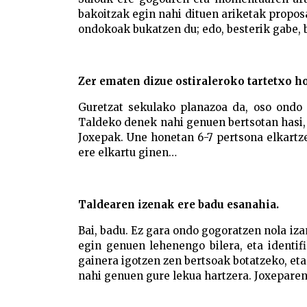
bakoitzak egin nahi dituen ariketak proposa
ondokoak bukatzen du; edo, besterik gabe,
Zer ematen dizue ostiraleroko tartetxo h
Guretzat sekulako planazoa da, oso ondo 
Taldeko denek nahi genuen bertsotan hasi, 
Joxepak. Une honetan 6-7 pertsona elkartzen
ere elkartu ginen…
Taldearen izenak ere badu esanahia.
Bai, badu. Ez gara ondo gogoratzen nola i
egin genuen lehenengo bilera, eta identifi
gainera igotzen zen bertsoak botatzeko, eta
nahi genuen gure lekua hartzera. Joxeparen 