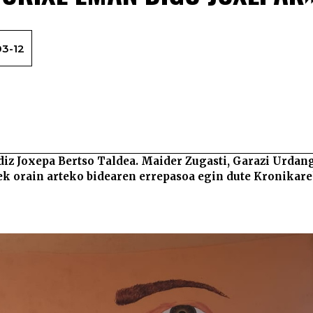
3-12
Bertsotan egiteko gure neurriko esp
iz Joxepa Bertso Taldea. Maider Zugasti, Garazi Urdang
eek orain arteko bidearen errepasoa egin dute Kronikar