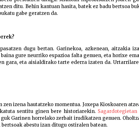
tzen ditu. Behin kantuan hasita, batek ez badu bertsoa bu
 bukatu gabe geratzen da.
orrek?
pasatzen dugu bertan. Garinekoa, azkenean, aitzakia iza
baina gure neurriko espazioa falta genuen, eta horixe em
 gara, eta aisialdirako tarte ederra izaten da. Urtarrilar
zan zen izena hautatzeko momentua. Joxepa Kioskoaren atz
katuta sentitu ginen bere historiarekin.
Sagardotegietan
 guk Garinen horrelako zerbait irudikatzen genuen. Oholtz
bertsoak abestu izan ditugu ostiralen batean.