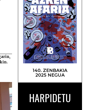
azioa –
arin,
ekin.
140. ZENBAKIA
2025 NEGUA
HARPIDETU