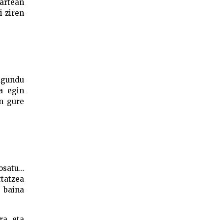
 artean
i ziren
lagundu
a egin
en gure
 osatu…
tatzea
, baina
a, eta