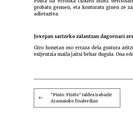
Polita da erronka txikien bidez bertsolari
probatu genuen, eta konturatu ginen ze za
adieraztea.
Joxepan sartzeko zalantzan dagoenari ze
Giro honetan oso erraza dela gustura arit
exijentzia maila jaitsi behar dugula. Ona ed
Bertsotan egiteko gure neurriko 
egiteko gure
BIDALKETETAN
ZEHAR
“Pinto-Pintto” taldea irabazle
Aramaioko finalerdian
NABIGATU