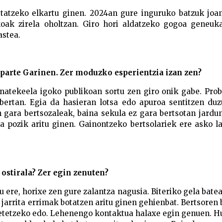
tatzeko elkartu ginen. 2024an gure inguruko batzuk joan
koak zirela oholtzan. Giro hori aldatzeko gogoa geneuka
hastea.
parte Garinen. Zer moduzko esperientzia izan zen?
natekeela igoko publikoan sortu zen giro onik gabe. Pro
bertan. Egia da hasieran lotsa edo apuroa sentitzen duz
 gara bertsozaleak, baina sekula ez gara bertsotan jardun
ta pozik aritu ginen. Gainontzeko bertsolariek ere asko 
ostirala? Zer egin zenuten?
u ere, horixe zen gure zalantza nagusia. Biteriko gela bate
jarrita errimak botatzen aritu ginen gehienbat. Bertsoren 
betetzeko edo. Lehenengo kontaktua halaxe egin genuen. H