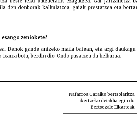
tza beste leku batzuetatik ezagutzea. Gai jartzailetza b
ila den denborak kalkulatzea, gaiak prestatzea eta bert
r esango zeniokete?
zea. Denok gaude antzeko maila batean, eta argi daukagu
o txarra bota, berdin dio. Ondo pasatzea da helburua.
espazioa Bertsotan egiteko gure neurriko espazioa Ber
 neurriko espazioa Bertsotan egiteko gure neurriko es
Nafarroa Garaiko bertsolaritza
ikertzeko deialdia egin du
Bertsozale Elkarteak