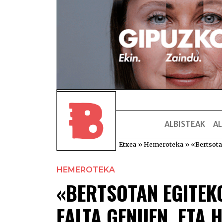
ALBISTEAK
AL
Etxea
»
Hemeroteka
»
«Bertsota
HEMEROTEKA
«BERTSOTAN EGITEK
FALTA GENUEN, ETA 