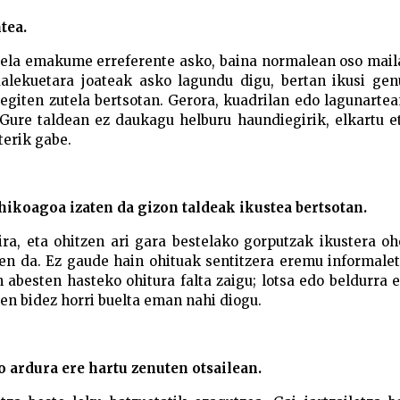
ntea.
udela emakume erreferente asko, baina normalean oso mail
dalekuetara joateak asko lagundu digu, bertan ikusi gen
giten zutela bertsotan. Gerora, kuadrilan edo lagunartea
 Gure taldean ez daukagu helburu haundiegirik, elkartu e
terik gabe.
hikoagoa izaten da gizon taldeak ikustea bertsotan.
ra, eta ohitzen ari gara bestelako gorputzak ikustera oh
zen da. Ez gaude hain ohituak sentitzera eremu informale
n abesten hasteko ohitura falta zaigu; lotsa edo beldurra
en bidez horri buelta eman nahi diogu.
o ardura ere hartu zenuten otsailean.