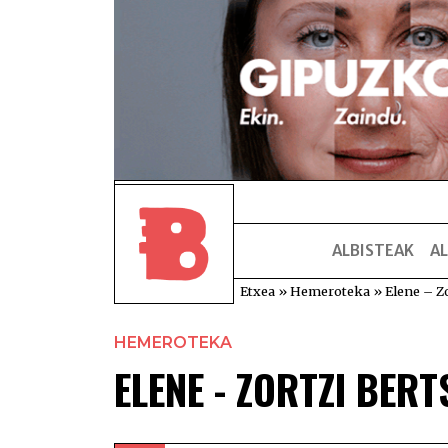
ALBISTEAK
AL
Etxea
»
Hemeroteka
»
Elene – Zo
HEMEROTEKA
ELENE - ZORTZI BERT