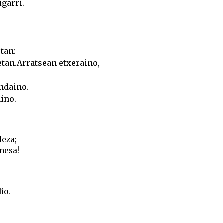
garri.
tan:
etan.Arratsean etxeraino,
undaino.
ino.
deza;
nesa!
io.