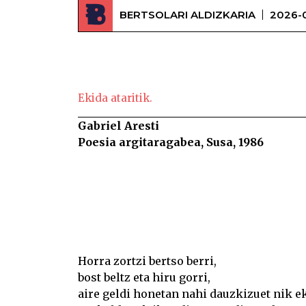
BERTSOLARI ALDIZKARIA
2026-
Ekida ataritik.
Gabriel Aresti
Poesia argitaragabea, Susa, 1986
Horra zortzi bertso berri,
bost beltz eta hiru gorri,
aire geldi honetan nahi dauzkizuet nik ek