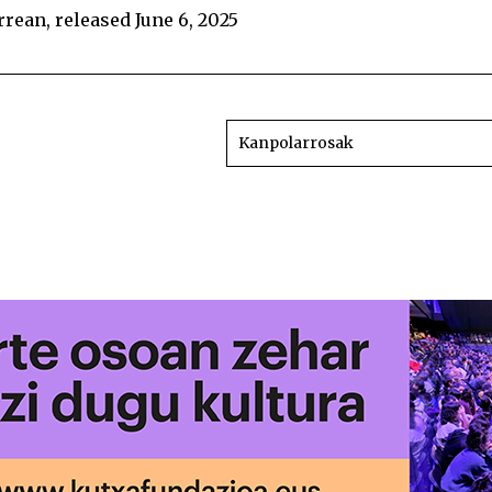
rrean
, released June 6, 2025
Zortzi berts
Kanpolarrosak