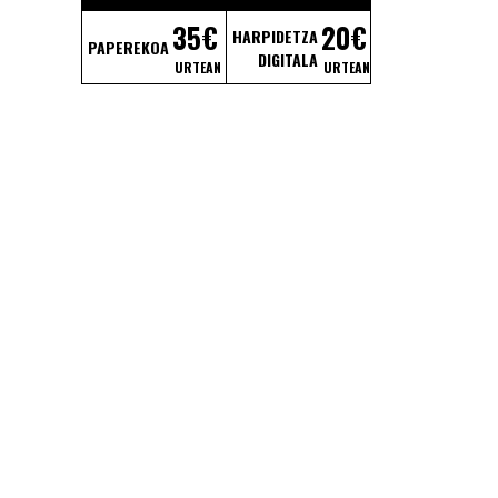
35€
20€
HARPIDETZA
PAPEREKOA
DIGITALA
URTEAN
URTEAN