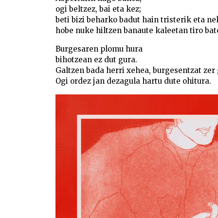
ogi beltzez, bai eta kez;
beti bizi beharko badut hain tristerik eta ne
hobe nuke hiltzen banaute kaleetan tiro bat
Burgesaren plomu hura
bihotzean ez dut gura.
Galtzen bada herri xehea, burgesentzat zer
Ogi ordez jan dezagula hartu dute ohitura.