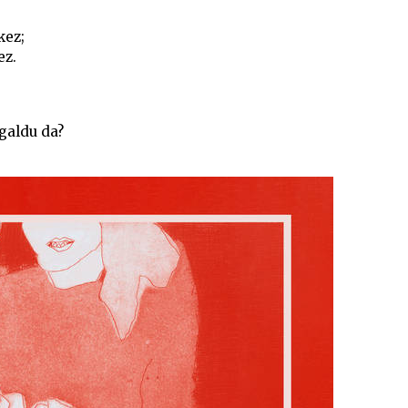
kez;
ez.
 galdu da?