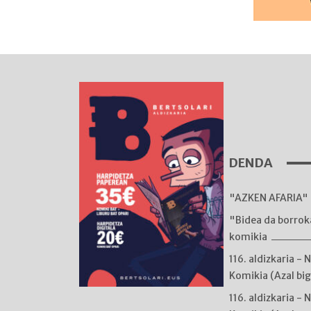
DENDA
"AZKEN AFARIA" 
"Bidea da borro
komikia
116. aldizkaria - 
Komikia (Azal bi
116. aldizkaria - 