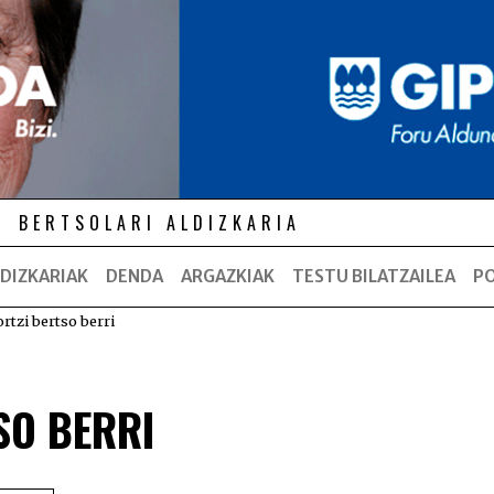
BERTSOLARI ALDIZKARIA
DIZKARIAK
DENDA
ARGAZKIAK
TESTU BILATZAILEA
P
rtzi bertso berri
SO BERRI