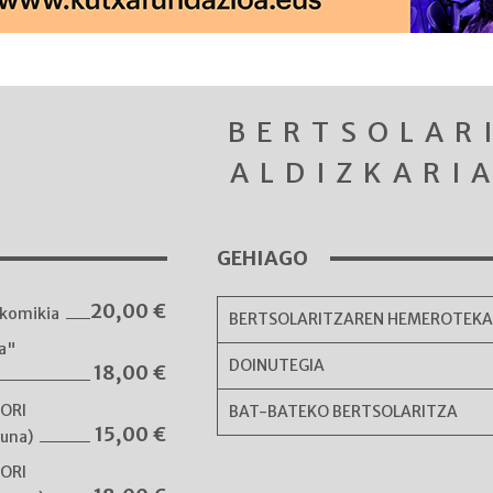
BERTSOLAR
ALDIZKARI
GEHIAGO
20,00
€
komikia
BERTSOLARITZAREN HEMEROTEK
ka"
DOINUTEGIA
18,00
€
NORI
BAT-BATEKO BERTSOLARITZA
15,00
€
guna)
NORI