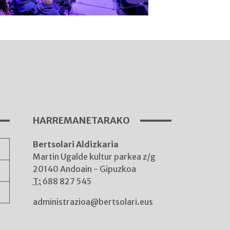
I
A
HARREMANETARAKO
Bertsolari Aldizkaria
A
Martin Ugalde kultur parkea z/g
20140 Andoain - Gipuzkoa
T:
688 827 545
administrazioa@bertsolari.eus