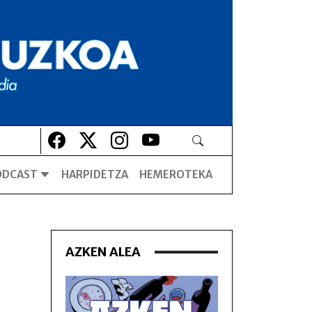
Lehio berrian irekiko da
Lehio berrian irekiko da
Lehio berrian irekiko da
Lehio berrian irekiko da
ODCAST
HARPIDETZA
HEMEROTEKA
AZKEN ALEA