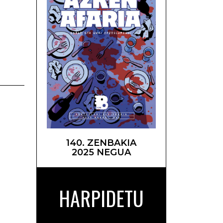
berri –
140. ZENBAKIA
2025 NEGUA
HARPIDETU