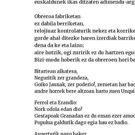
euskaldunek ikas ditzaten adimendu-argi
Obreroa fabriketan
ez dabila berriketan,
relojiuaz kontrolaturik nekez eta korrike
gorde ahal ditezke haren izerdiak barrik
dena da ke eta laino;
aire hotzik, ogi zuririk ez du hartzen eg
Bizi-modu hoberik ez da obreroen hori ba
Bitartean alkatesa,
Neguritik zer grandeza,
Goiko Jaunak, zer poderio!, zeruetan har ba
andre horrek bere altzoan hartu zuen Unqui
Ferrol eta Erandio:
Nork odola edan dio?
Gestapoak Granadan ez du eman ezer amod
Populua galdurik dago egia hau ez badio.
Asperturik nago bakez,