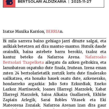
BERTSOLARI ALDIZKARIA
2025-11-27
Final bat bizitzeko zortzi modu –
Iratxe Muxika Karrion,
BERRIA
n.
Bi mila sarrera baino gehiago jarri dituzte salgai, eta
aulkiak betetzen ari dira mantso-mantso. Hutsik daude
oraindik, baina astebete barru berokiz, txaloz eta
kantuz beteko da Nafarroa Arena.
Nafarroako
Bertsolari Txapelketa
ailegatu da azken geltokira, eta
larunbatean ospatuko dute finala, Iruñean. Izena eman
zuten 24 bertsolarietatik zortzik lortu dute finalerako
sailkatzea, eta honako hauek osatu dute, azkenerako,
hondarreko argazkia: Julio Soto Ezkurdiak, Eneko
Lazkoz Martinezek, Joanes Illarregi Marzolek, Xabat
Illarregi Marzolek, Saioa Alkaiza Guallarrek, Ekhiñe
Zapiain Arlegik, Sarai Robles Vitasek eta Eki
Mateorena Zozaiak. Nafarroa Arenan izan dira gaur