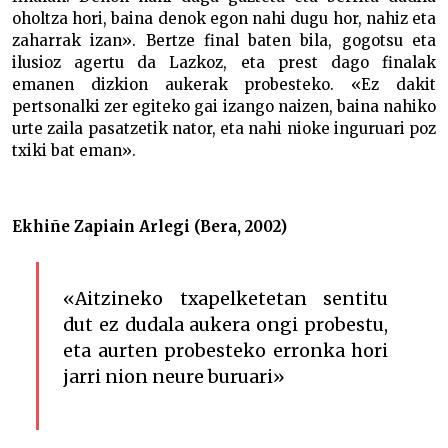
oholtza hori, baina denok egon nahi dugu hor, nahiz eta
zaharrak izan». Bertze final baten bila, gogotsu eta
ilusioz agertu da Lazkoz, eta prest dago finalak
emanen dizkion aukerak probesteko. «Ez dakit
pertsonalki zer egiteko gai izango naizen, baina nahiko
urte zaila pasatzetik nator, eta nahi nioke inguruari poz
txiki bat eman».
Ekhiñe Zapiain Arlegi (Bera, 2002)
«Aitzineko txapelketetan sentitu
dut ez dudala aukera ongi probestu,
eta aurten probesteko erronka hori
jarri nion neure buruari»