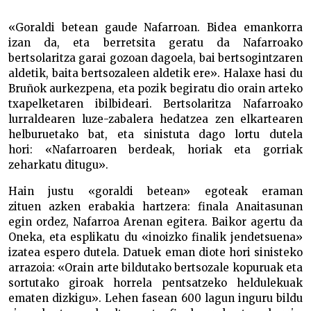
«Goraldi betean gaude Nafarroan. Bidea emankorra
izan da, eta berretsita geratu da Nafarroako
bertsolaritza garai gozoan dagoela, bai bertsogintzaren
aldetik, baita bertsozaleen aldetik ere». Halaxe hasi du
Bruñok aurkezpena, eta pozik begiratu dio orain arteko
txapelketaren ibilbideari. Bertsolaritza Nafarroako
lurraldearen luze-zabalera hedatzea zen elkartearen
helburuetako bat, eta sinistuta dago lortu dutela
hori: «Nafarroaren berdeak, horiak eta gorriak
zeharkatu ditugu».
Hain justu «goraldi betean» egoteak eraman
zituen azken erabakia hartzera: finala Anaitasunan
egin ordez, Nafarroa Arenan egitera. Baikor agertu da
Oneka, eta esplikatu du «inoizko finalik jendetsuena»
izatea espero dutela. Datuek eman diote hori sinisteko
arrazoia: «Orain arte bildutako bertsozale kopuruak eta
sortutako giroak horrela pentsatzeko heldulekuak
ematen dizkigu». Lehen fasean 600 lagun inguru bildu