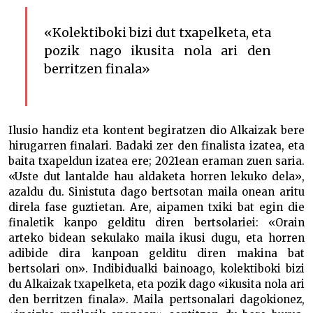
«Kolektiboki bizi dut txapelketa, eta
pozik nago ikusita nola ari den
berritzen finala»
Ilusio handiz eta kontent begiratzen dio Alkaizak bere
hirugarren finalari. Badaki zer den finalista izatea, eta
baita txapeldun izatea ere; 2021ean eraman zuen saria.
«Uste dut lantalde hau aldaketa horren lekuko dela»,
azaldu du. Sinistuta dago bertsotan maila onean aritu
direla fase guztietan. Are, aipamen txiki bat egin die
finaletik kanpo gelditu diren bertsolariei: «Orain
arteko bidean sekulako maila ikusi dugu, eta horren
adibide dira kanpoan gelditu diren makina bat
bertsolari on». Indibidualki bainoago, kolektiboki bizi
du Alkaizak txapelketa, eta pozik dago «ikusita nola ari
den berritzen finala». Maila pertsonalari dagokionez,