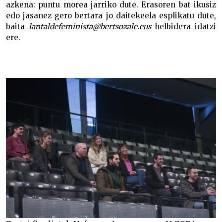
azkena: puntu morea jarriko dute. Erasoren bat ikusiz
edo jasanez gero bertara jo daitekeela esplikatu dute,
baita
lantaldefeminista@bertsozale.eus
helbidera idatzi
ere.