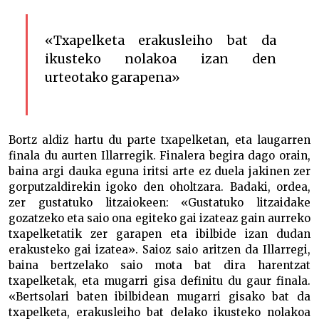
«Txapelketa erakusleiho bat da
ikusteko nolakoa izan den
urteotako garapena»
Bortz aldiz hartu du parte txapelketan, eta laugarren
finala du aurten Illarregik. Finalera begira dago orain,
baina argi dauka eguna iritsi arte ez duela jakinen zer
gorputzaldirekin igoko den oholtzara. Badaki, ordea,
zer gustatuko litzaiokeen: «Gustatuko litzaidake
gozatzeko eta saio ona egiteko gai izateaz gain aurreko
txapelketatik zer garapen eta ibilbide izan dudan
erakusteko gai izatea». Saioz saio aritzen da Illarregi,
baina bertzelako saio mota bat dira harentzat
txapelketak, eta mugarri gisa definitu du gaur finala.
«Bertsolari baten ibilbidean mugarri gisako bat da
txapelketa, erakusleiho bat delako ikusteko nolakoa