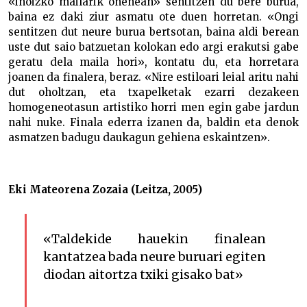
«inoizko mailarik onenean» sentitzen du bere burua,
baina ez daki ziur asmatu ote duen horretan. «Ongi
sentitzen dut neure burua bertsotan, baina aldi berean
uste dut saio batzuetan kolokan edo argi erakutsi gabe
geratu dela maila hori», kontatu du, eta horretara
joanen da finalera, beraz. «Nire estiloari leial aritu nahi
dut oholtzan, eta txapelketak ezarri dezakeen
homogeneotasun artistiko horri men egin gabe jardun
nahi nuke. Finala ederra izanen da, baldin eta denok
asmatzen badugu daukagun gehiena eskaintzen».
Eki Mateorena Zozaia (Leitza, 2005)
«Taldekide hauekin finalean
kantatzea bada neure buruari egiten
diodan aitortza txiki gisako bat»