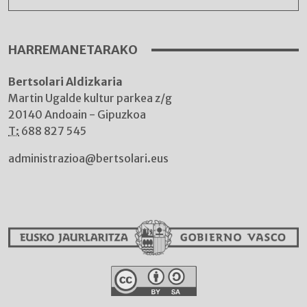
HARREMANETARAKO
Bertsolari Aldizkaria
Martin Ugalde kultur parkea z/g
20140 Andoain - Gipuzkoa
T:
688 827 545
administrazioa@bertsolari.eus