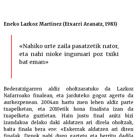
Eneko Lazkoz Martinez (Etxarri Aranatz, 1983)
«Nahiko urte zaila pasatzetik nator,
eta nahi nioke inguruari poz txiki
bat eman»
Bederatzigarren aldiz oholtzaratuko da Lazkoz
Nafarroako finalean, eta jarduteko gogoz agertu da
aurkezpenean. 2004an hartu zuen lehen aldiz parte
txapelketan, eta 2010etik hona finalista izan da
txapelketa guztietan. Hain justu final anitz bizi
izandakoa delako daki aldatzen ari direla oholtzak,
baita finala bera ere: «Eskerrak aldatzen ari diren
finalak. Denok nahi dugu gaztetu eta berritu dadila