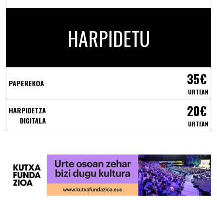
HARPIDETU
35€
PAPEREKOA
URTEAN
20€
HARPIDETZA
DIGITALA
URTEAN