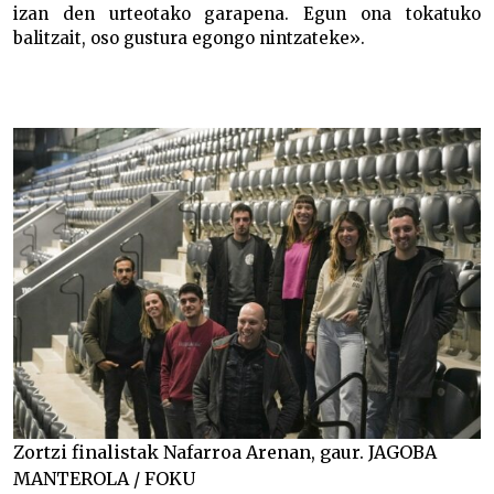
izan den urteotako garapena. Egun ona tokatuko
balitzait, oso gustura egongo nintzateke».
Zortzi finalistak Nafarroa Arenan, gaur. JAGOBA
MANTEROLA / FOKU