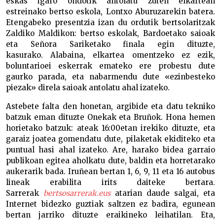
eskas igaro ondotik antolatu zuten elkartean
estreinako bertso eskola, Lontxo Aburuzarekin batera.
Etengabeko presentzia izan du ordutik bertsolaritzak
Zaldiko Maldikon: bertso eskolak, Bardoetako saioak
eta Señora Sariketako finala egin dituzte,
kasurako. Alabaina, elkartea omentzeko ez ezik,
boluntarioei eskerrak emateko ere probestu dute
gaurko parada, eta nabarmendu dute «ezinbesteko
piezak» direla saioak antolatu ahal izateko.
Astebete falta den honetan, argibide eta datu tekniko
batzuk eman dituzte Onekak eta Bruñok. Hona hemen
horietako batzuk: ateak 16:00etan irekiko dituzte, eta
garaiz joatea gomendatu dute, pilaketak ekiditeko eta
puntual hasi ahal izateko. Are, harako bidea garraio
publikoan egitea aholkatu dute, baldin eta horretarako
aukerarik bada. Iruñean bertan 1, 6, 9, 11 eta 16 autobus
lineak erabilita irits daiteke bertara.
Sarrerak
bertsosarrerak.eus
atarian daude salgai, eta
Internet bidezko guztiak saltzen ez badira, egunean
bertan jarriko dituzte eraikineko leihatilan. Eta,