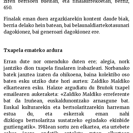
ziren bertsoen bueltan, eta finalaurrekoetan, berriz,
650.
Finalak eman duen argazkiarekin kontent daude biak,
berria delako hein batean, bai belaunaldiartekotasunari
dagokionez, bai generoari dagokionez ere.
Txapela emateko ardura
Erran dute nor omenduko duten ere; alegia, nork
jantziko dion txapela finalaren irabazleari. Norbanako
batek janztea izaten da ohikoena, baina kolektibo oso
baten esku utziko dute hori aurten: Zaldiko Maldiko
elkartearen esku. Halaxe argudiatu du Bruñok txapel
emailearen aukeraketa: «Zaldiko Maldiko erreferente
bat da Iruñean, euskaldunontzako arnasgune bat.
Euskal kulturarekin eta bertsolaritzarekin harreman
estua du, eta eskerrak eman nahi
dizkiogu bertsolaritza sustatzeko egindako ekinbide
guztiengatik». 1981ean sortu zen elkartea, eta urtebete