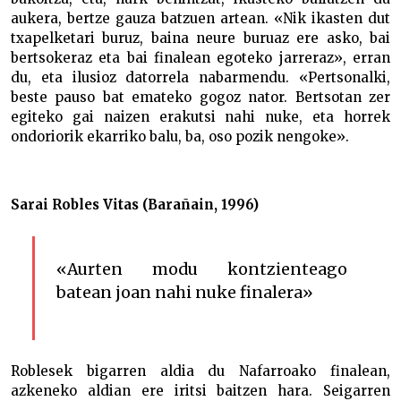
aukera, bertze gauza batzuen artean. «Nik ikasten dut
txapelketari buruz, baina neure buruaz ere asko, bai
bertsokeraz eta bai finalean egoteko jarreraz», erran
du, eta ilusioz datorrela nabarmendu. «Pertsonalki,
beste pauso bat emateko gogoz nator. Bertsotan zer
egiteko gai naizen erakutsi nahi nuke, eta horrek
ondoriorik ekarriko balu, ba, oso pozik nengoke».
Sarai Robles Vitas (Barañain, 1996)
«Aurten modu kontzienteago
batean joan nahi nuke finalera»
Roblesek bigarren aldia du Nafarroako finalean,
azkeneko aldian ere iritsi baitzen hara. Seigarren