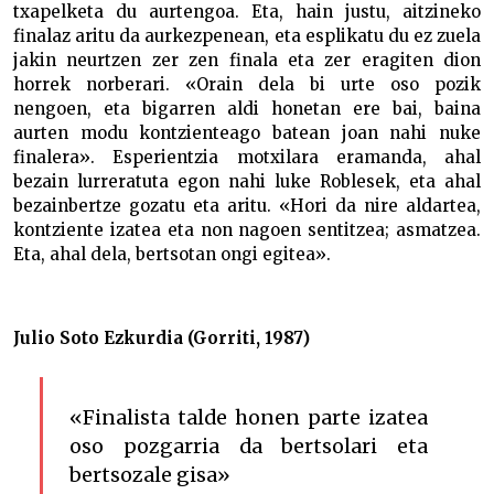
txapelketa du aurtengoa. Eta, hain justu, aitzineko
finalaz aritu da aurkezpenean, eta esplikatu du ez zuela
jakin neurtzen zer zen finala eta zer eragiten dion
horrek norberari. «Orain dela bi urte oso pozik
nengoen, eta bigarren aldi honetan ere bai, baina
aurten modu kontzienteago batean joan nahi nuke
finalera». Esperientzia motxilara eramanda, ahal
bezain lurreratuta egon nahi luke Roblesek, eta ahal
bezainbertze gozatu eta aritu. «Hori da nire aldartea,
kontziente izatea eta non nagoen sentitzea; asmatzea.
Eta, ahal dela, bertsotan ongi egitea».
Julio Soto Ezkurdia (Gorriti, 1987)
«Finalista talde honen parte izatea
oso pozgarria da bertsolari eta
bertsozale gisa»