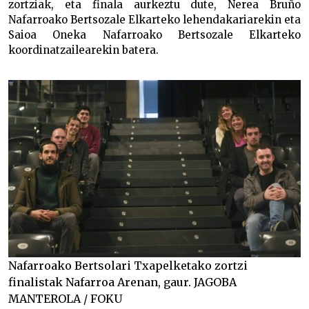
zortziak, eta finala aurkeztu dute, Nerea Bruño
Nafarroako Bertsozale Elkarteko lehendakariarekin eta
Saioa Oneka Nafarroako Bertsozale Elkarteko
koordinatzailearekin batera.
Nafarroako Bertsolari Txapelketako zortzi
finalistak Nafarroa Arenan, gaur. JAGOBA
MANTEROLA / FOKU