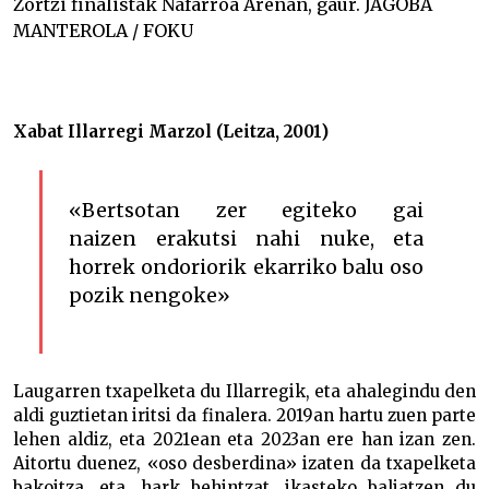
Zortzi finalistak Nafarroa Arenan, gaur. JAGOBA
MANTEROLA / FOKU
Xabat Illarregi Marzol (Leitza, 2001)
«Bertsotan zer egiteko gai
naizen erakutsi nahi nuke, eta
horrek ondoriorik ekarriko balu oso
pozik nengoke»
Laugarren txapelketa du Illarregik, eta ahalegindu den
aldi guztietan iritsi da finalera. 2019an hartu zuen parte
lehen aldiz, eta 2021ean eta 2023an ere han izan zen.
Aitortu duenez, «oso desberdina» izaten da txapelketa
bakoitza, eta, hark behintzat, ikasteko baliatzen du