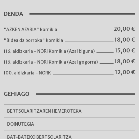
DENDA
20,00
€
"AZKEN AFARIA" komikia
18,00
€
"Bidea da borroka" komikia
15,00
€
116. aldizkaria - NORI Komikia (Azal biguna)
18,00
€
116. aldizkaria - NORI Komikia (Azal gogorra)
12,00
€
100. aldizkaria - NORK
GEHIAGO
BERTSOLARITZAREN HEMEROTEKA
DOINUTEGIA
BAT-BATEKO BERTSOLARITZA