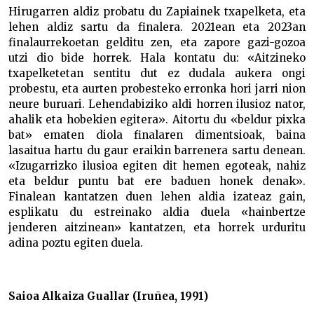
Hirugarren aldiz probatu du Zapiainek txapelketa, eta
lehen aldiz sartu da finalera. 2021ean eta 2023an
finalaurrekoetan gelditu zen, eta zapore gazi-gozoa
utzi dio bide horrek. Hala kontatu du: «Aitzineko
txapelketetan sentitu dut ez dudala aukera ongi
probestu, eta aurten probesteko erronka hori jarri nion
neure buruari. Lehendabiziko aldi horren ilusioz nator,
ahalik eta hobekien egitera». Aitortu du «beldur pixka
bat» ematen diola finalaren dimentsioak, baina
lasaitua hartu du gaur eraikin barrenera sartu denean.
«Izugarrizko ilusioa egiten dit hemen egoteak, nahiz
eta beldur puntu bat ere baduen honek denak».
Finalean kantatzen duen lehen aldia izateaz gain,
esplikatu du estreinako aldia duela «hainbertze
jenderen aitzinean» kantatzen, eta horrek urduritu
adina poztu egiten duela.
Saioa Alkaiza Guallar (Iruñea, 1991)