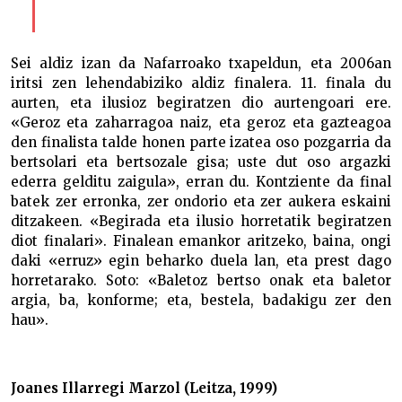
Sei aldiz izan da Nafarroako txapeldun, eta 2006an
iritsi zen lehendabiziko aldiz finalera. 11. finala du
aurten, eta ilusioz begiratzen dio aurtengoari ere.
«Geroz eta zaharragoa naiz, eta geroz eta gazteagoa
den finalista talde honen parte izatea oso pozgarria da
bertsolari eta bertsozale gisa; uste dut oso argazki
ederra gelditu zaigula», erran du. Kontziente da final
batek zer erronka, zer ondorio eta zer aukera eskaini
ditzakeen. «Begirada eta ilusio horretatik begiratzen
diot finalari». Finalean emankor aritzeko, baina, ongi
daki «erruz» egin beharko duela lan, eta prest dago
horretarako. Soto: «Baletoz bertso onak eta baletor
argia, ba, konforme; eta, bestela, badakigu zer den
hau».
Joanes Illarregi Marzol (Leitza, 1999)