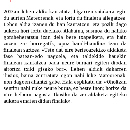
2023an lehen aldiz kantatuta, bigarren saiakera egin
du aurten Mateorenak, eta lortu du finalera ailegatzea.
Lehen aldia izanen du han kantatzen, eta pozik dago
aukera hori lortu duelako. Alabaina, susmoa du nahiko
gorabeheratsua izan dela bere txapelketa, eta hain
zuzen ere horregatik, «poz handi-handia» izan da
finalean sartzea. «Uste dut nire bertsoarekiko aldaketa
fase batean-edo nagoela, eta taldekide hauekin
finalean kantatzea bada neure buruari egiten diodan
aitortza txiki gisako bat». Lehen aldiak dakarren
ilusioz, baina zentratuta egon nahi luke Mateorenak,
non dagoen ahantzi gabe. Hala esplikatu du: «Oholtzan
sentitu nahi nuke neure burua, ez beste inon; horixe da
nire helburu nagusia. Ikusiko da zer aldaketa egiteko
aukera ematen didan finalak».
Final bat bizitzeko zortzi modu Final bat bizitzeko
zortzi modu Final bat bizitzeko zortzi modu Final
bat bizitzeko zortzi modu Final bat bizitzeko zortzi
modu Final bat bizitzeko zortzi modu Final bat