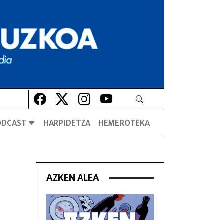
Lehio berrian irekiko da
Lehio berrian irekiko da
Lehio berrian irekiko da
Lehio berrian irekiko da
ODCAST
HARPIDETZA
HEMEROTEKA
AZKEN ALEA