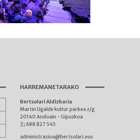
I
A
HARREMANETARAKO
Bertsolari Aldizkaria
A
Martin Ugalde kultur parkea z/g
20140 Andoain - Gipuzkoa
T:
688 827 545
administrazioa@bertsolari.eus