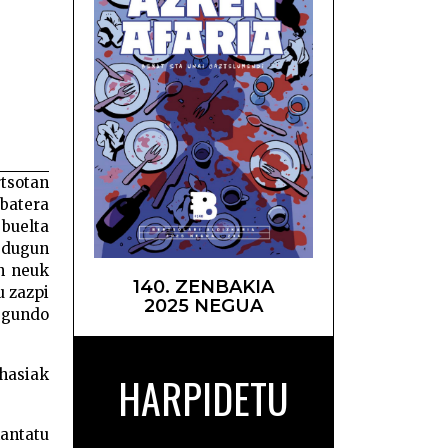
roga –
rtsotan
 batera
buelta
n dugun
an neuk
140. ZENBAKIA
u zazpi
2025 NEGUA
segundo
hasiak
HARPIDETU
antatu