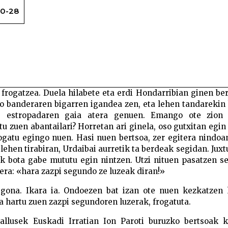
10-28
F
 frogatzea. Duela hilabete eta erdi Hondarribian ginen be
o banderaren bigarren igandea zen, eta lehen tandarekin
z, estropadaren gaia atera genuen. Emango ote zion 
u zuen abantailari? Horretan ari ginela, oso gutxitan egi
frogatu egingo nuen. Hasi nuen bertsoa, zer egitera nindo
ehen tirabiran, Urdaibai aurretik ta berdeak segidan. Juxt
ik bota gabe mututu egin nintzen. Utzi nituen pasatzen 
aera: «hara zazpi segundo ze luzeak diran!»
gona. Ikara ia. Ondoezen bat izan ote nuen kezkatzen 
a hartu zuen zazpi segundoren luzerak, frogatuta.
llusek Euskadi Irratian Ion Paroti buruzko bertsoak k