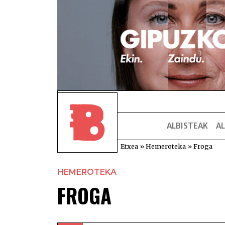
ALBISTEAK
AL
Etxea
»
Hemeroteka
»
Froga
HEMEROTEKA
FROGA