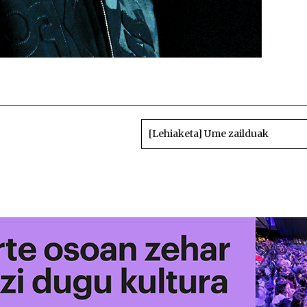
[Lehiaketa] Ume zailduak