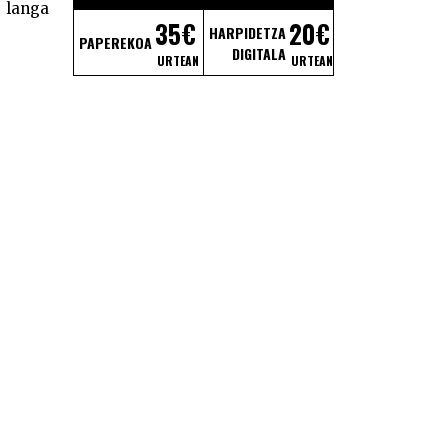
i langa
35€
20€
HARPIDETZA
PAPEREKOA
DIGITALA
URTEAN
URTEAN