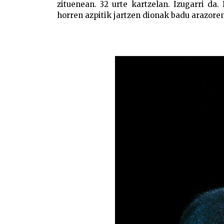
zituenean. 32 urte kartzelan. Izugarri da.
horren azpitik jartzen dionak badu arazore