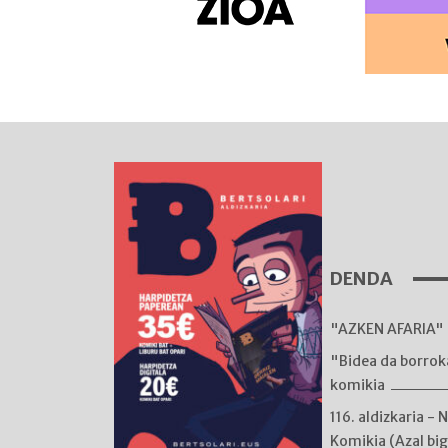
DENDA
"AZKEN AFARIA" 
"Bidea da borro
komikia
116. aldizkaria - 
Komikia (Azal bi