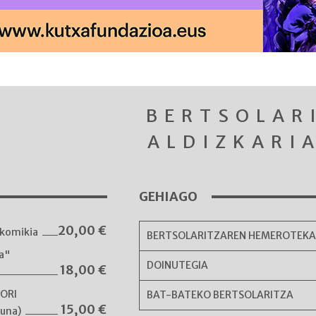
BERTSOLAR
ALDIZKARI
GEHIAGO
20,00
€
komikia
BERTSOLARITZAREN HEMEROTEK
ka"
DOINUTEGIA
18,00
€
NORI
BAT-BATEKO BERTSOLARITZA
15,00
€
guna)