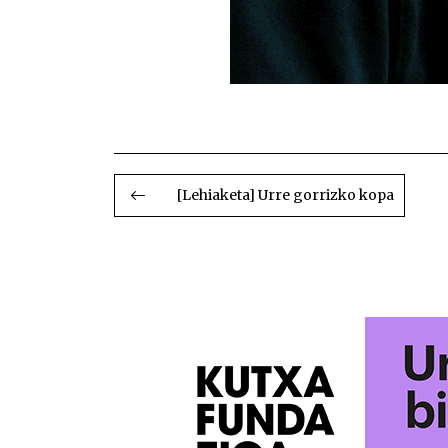
BIDALKETETAN
ZEHAR
[Lehiaketa] Urre gorrizko kopa
NABIGATU