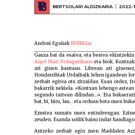
BERTSOLARI ALDIZKARIA
2022-
Andoni Egañak
BERRIAn.
Gauza bat da esatea, eta bestea ekintzekin
Anjel Mari Peñagarikano
eta biok. Kontxak
ari ginen kantuan. Librean ari ginene
Hondarribiak Urdaibaik lehen igandean lort
zerbait egitea otu zitzaidan. Esan ordez, 
bakarrik nekiela. «Kontxan lehengo astean l
segundo tartean dilindan…». Eta bukaerar
bat, bi, hiru, lau… eta orduan bota nuen buk
Ezustea sumatu nuen entzuleengan. Ezine
zeuden. Esanda soilik baino indar handiago
Antzeko zerbait egin zuen Maddalen Arza