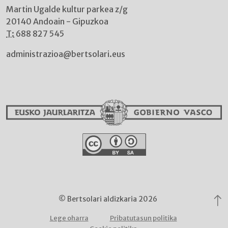
Martin Ugalde kultur parkea z/g
20140 Andoain - Gipuzkoa
T:
688 827 545
administrazioa@bertsolari.eus
© Bertsolari aldizkaria 2026
Lege oharra
Pribatutasun politika