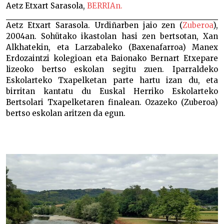
Aetz Etxart Sarasola,
BERRIAn.
Aetz Etxart Sarasola. Urdiñarben jaio zen (
Zuberoa
),
2004an. Sohütako ikastolan hasi zen bertsotan, Xan
Alkhatekin, eta Larzabaleko (Baxenafarroa) Manex
Erdozaintzi kolegioan eta Baionako Bernart Etxepare
lizeoko bertso eskolan segitu zuen. Iparraldeko
Eskolarteko Txapelketan parte hartu izan du, eta
birritan kantatu du Euskal Herriko Eskolarteko
Bertsolari Txapelketaren finalean. Ozazeko (Zuberoa)
bertso eskolan aritzen da egun.