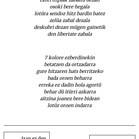
osoki bere hegala
lotüra sendoz hitz bardin batez
zelüa zabal dezala
deskubri dezan mügen gainetik
den libertate zabala
7 kolore ezberdinekin
betatzen da ortzadarra
gure hitzaren hats berritzeko
bada oroen beharra
erreka ez dadin hola agortü
behar dü itürri azkarra
aitzina joanez bere bidean
lotüz oroen indarra
Koblaka
BIDALKETETAN
ZEHAR
Izan ez den