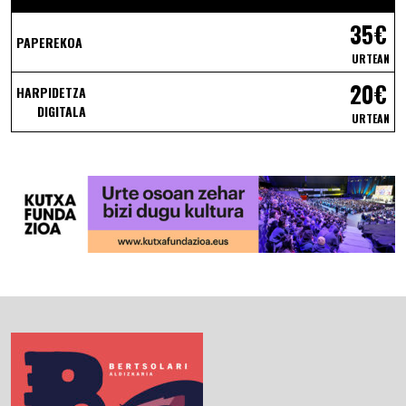
35€
PAPEREKOA
URTEAN
20€
HARPIDETZA
DIGITALA
URTEAN