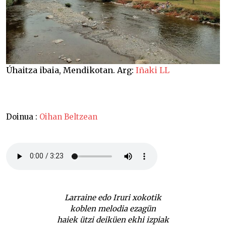
Úhaitza ibaia, Mendikotan. Arg:
Iñaki LL
Doinua :
Oihan Beltzean
Larraine edo Iruri xokotik
koblen melodia ezagün
haiek ützi deiküen ekhi izpiak