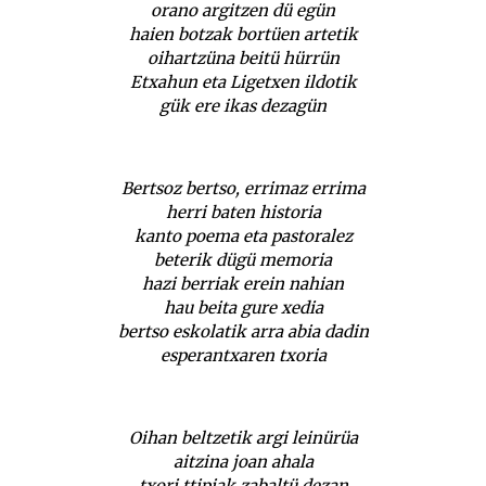
orano argitzen dü egün
haien botzak bortüen artetik
oihartzüna beitü hürrün
Etxahun eta Ligetxen ildotik
gük ere ikas dezagün
Bertsoz bertso, errimaz errima
herri baten historia
kanto poema eta pastoralez
beterik dügü memoria
hazi berriak erein nahian
hau beita gure xedia
bertso eskolatik arra abia dadin
esperantxaren txoria
Oihan beltzetik argi leinürüa
aitzina joan ahala
txori ttipiak zabaltü dezan