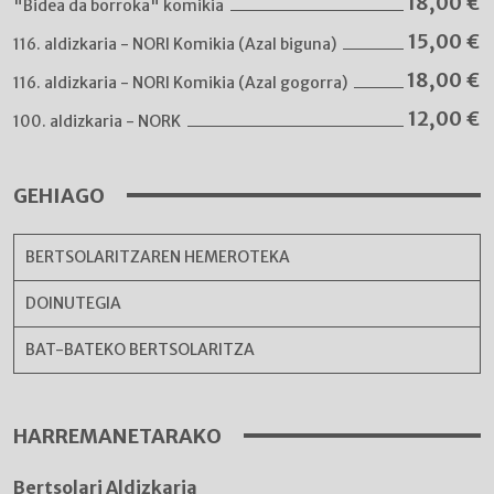
18,00
€
"Bidea da borroka" komikia
15,00
€
116. aldizkaria - NORI Komikia (Azal biguna)
18,00
€
116. aldizkaria - NORI Komikia (Azal gogorra)
12,00
€
100. aldizkaria - NORK
GEHIAGO
BERTSOLARITZAREN HEMEROTEKA
DOINUTEGIA
BAT-BATEKO BERTSOLARITZA
HARREMANETARAKO
Bertsolari Aldizkaria