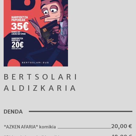
BERTSOLARI
ALDIZKARIA
DENDA
20,00
€
"AZKEN AFARIA" komikia