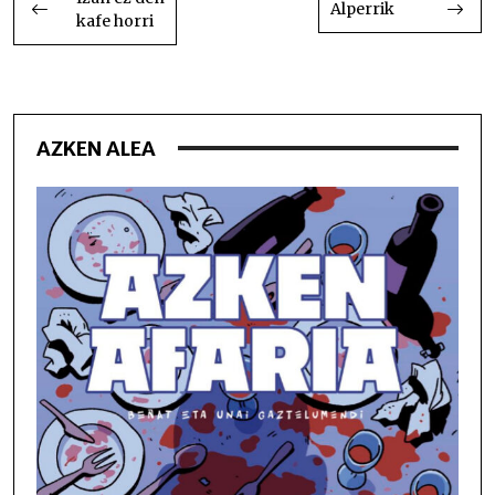
Alperrik
kafe horri
NABIGATU
AZKEN ALEA