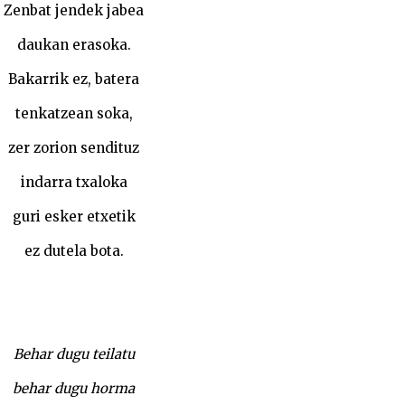
Zenbat jendek jabea
daukan erasoka.
Bakarrik ez, batera
tenkatzean soka,
zer zorion sendituz
indarra txaloka
guri esker etxetik
ez dutela bota.
Behar dugu teilatu
behar dugu horma