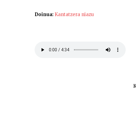
Doinua:
Kantatzera niazu
K