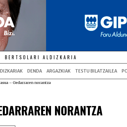
BERTSOLARI ALDIZKARIA
DIZKARIAK
DENDA
ARGAZKIAK
TESTU BILATZAILEA
P
asua – Gedarraren norantza
GEDARRAREN NORANTZA