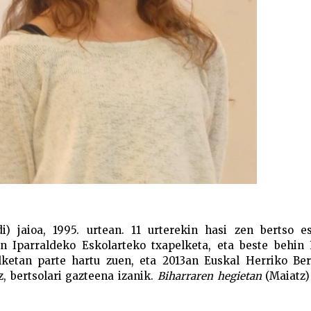
di) jaioa, 1995. urtean. 11 urterekin hasi zen bertso e
uen Iparraldeko Eskolarteko txapelketa, eta beste behin
lketan parte hartu zuen, eta 2013an Euskal Herriko Bert
 bertsolari gazteena izanik.
Biharraren hegietan
(Maiatz)