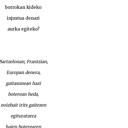
borrokan kideko
injustua denari
aurka egiteko?
Bartzelonan, Frantzian,
Europan denera,
gaitasunean hazi
boterean heda,
noizbait irits gaitezen
egituratzera
haien boterearen