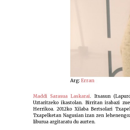
Arg:
Erran
Maddi Sarasua Laskarai
. Itsasun (Lapur
Uztaritzeko ikastolan. Birritan irabazi z
Herrikoa. 2012ko Xilaba Bertsolari Txape
Txapelketan Nagusian izan zen lehenengoz,
liburua argitaratu du aurten.