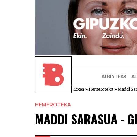
ALBISTEAK
AL
Etxea
»
Hemeroteka
»
Maddi Sar
HEMEROTEKA
MADDI SARASUA - 