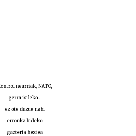
ontrol neurriak, NATO,
gerra isileko…
ez ote duzue nahi
erronka bideko
gazteria heztea