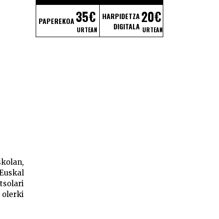
35€
20€
HARPIDETZA
PAPEREKOA
DIGITALA
URTEAN
URTEAN
skolan,
 Euskal
solari
 olerki