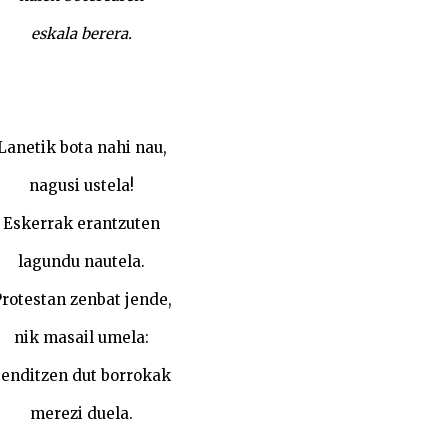
eskala berera.
Lanetik bota nahi nau,
nagusi ustela!
Eskerrak erantzuten
lagundu nautela.
rotestan zenbat jende,
nik masail umela:
senditzen dut borrokak
merezi duela.