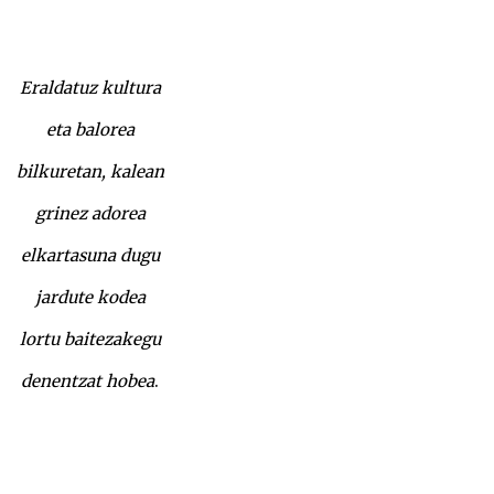
Eraldatuz kultura
eta balorea
bilkuretan, kalean
grinez adorea
elkartasuna dugu
jardute kodea
lortu baitezakegu
denentzat hobea
.