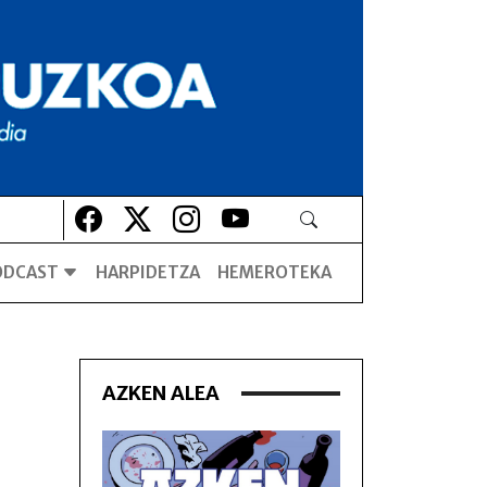
Lehio berrian irekiko da
Lehio berrian irekiko da
Lehio berrian irekiko da
Lehio berrian irekiko da
ODCAST
HARPIDETZA
HEMEROTEKA
AZKEN ALEA