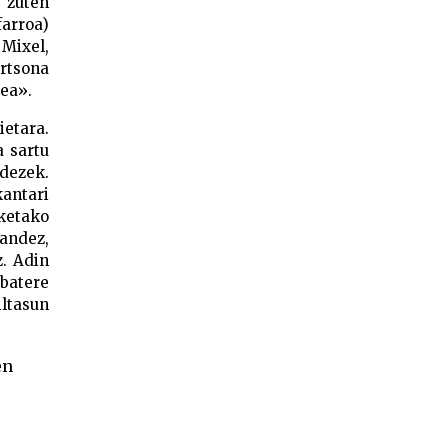
i zuten
farroa)
 Mixel,
ertsona
lea».
ietara.
a sartu
ndezek.
kantari
ketako
nandez,
z. Adin
batere
iltasun
en