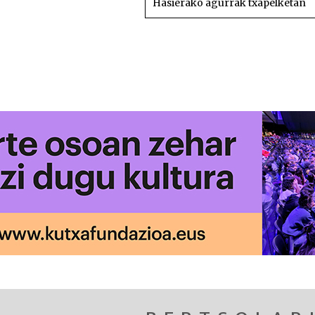
Hasierako agurrak txapelketan