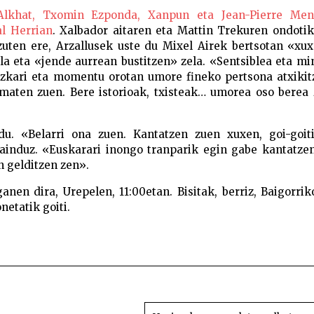
Alkhat, Txomin Ezponda, Xanpun eta Jean-Pierre Men
al Herrian
. Xalbador aitaren eta Mattin Trekuren ondoti
azuten ere, Arzallusek uste du Mixel Airek bertsotan «xu
la eta «jende aurrean bustitzen» zela. «Sentsiblea eta m
bazkari eta momentu orotan umore fineko pertsona atxiki
maten zuen. Bere istorioak, txisteak… umorea oso berea 
du. «Belarri ona zuen. Kantatzen zuen xuxen, goi-goiti
induz. «Euskarari inongo tranparik egin gabe kantatzen
 gelditzen zen».
nen dira, Urepelen, 11:00etan. Bisitak, berriz, Baigorrik
netatik goiti.
rren Mixel Aire Etxebarren Mixel Aire Etxebarren Mixe
Etxe