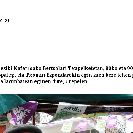
1-21
Mixel Aire Etxeb
.
ereziki Nafarroako Bertsolari Txapelketetan, 80ko eta 9
opategi eta Txomin Ezpondarekin egin zuen bere lehen 
a larunbatean eginen dute, Urepelen.