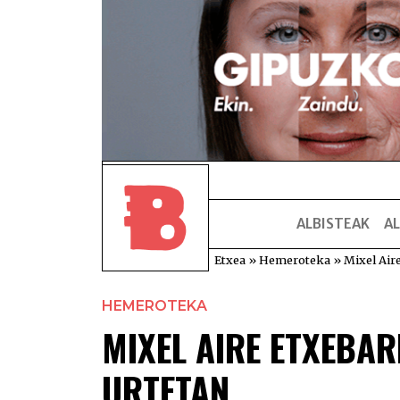
ALBISTEAK
AL
Etxea
»
Hemeroteka
»
Mixel Aire
HEMEROTEKA
MIXEL AIRE ETXEBARR
URTETAN