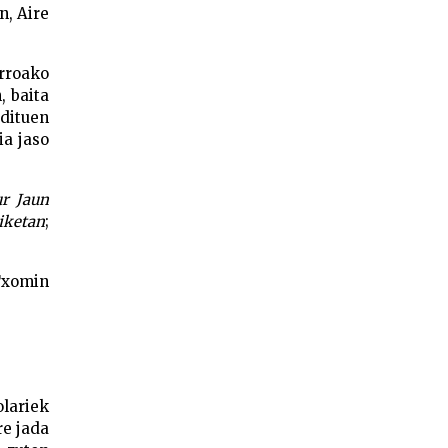
n, Aire
rroako
, baita
 dituen
ia jaso
r Jaun
iketan
;
Txomin
lariek
re jada