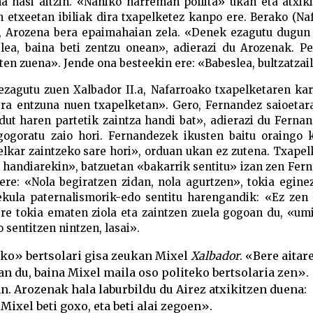
a hasi aitzin. «Nahiko harreman pollita» ukan eta atxik
n etxeetan ibiliak dira txapelketez kanpo ere. Berako (Na
in, Arozena bera epaimahaian zela. «Denek ezagutu dugun
ailea, baina beti zentzu onean», adierazi du Arozenak. P
aten zuena». Jende ona besteekin ere: «Babeslea, bultzatzai
ezagutu zuen Xalbador II.a, Nafarroako txapelketaren kar
bera entzuna nuen txapelketan». Gero, Fernandez saioetar
 dut haren partetik zaintza handi bat», adierazi du Ferna
 gogoratu zaio hori. Fernandezek ikusten baitu oraingo 
kar zaintzeko sare hori», orduan ukan ez zutena. Txapel
o handiarekin», batzuetan «bakarrik sentitu» izan zen Fer
ere: «Nola begiratzen zidan, nola agurtzen», tokia egine
ekula paternalismorik-edo sentitu harengandik: «Ez zen 
ere tokia ematen ziola eta zaintzen zuela gogoan du, «um
 sentitzen nintzen, lasai».
eko» bertsolari gisa zeukan Mixel
Xalbador
. «Bere aitar
n du, baina Mixel maila oso politeko bertsolaria zen».
n. Arozenak hala laburbildu du Airez atxikitzen duena:
Mixel beti goxo, eta beti alai zegoen».