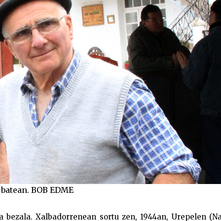
di batean. BOB EDME
ta bezala. Xalbadorrenean sortu zen, 1944an, Urepelen (N