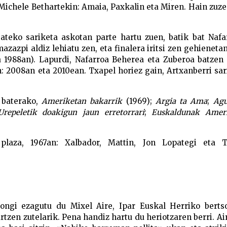
Michele Bethartekin: Amaia, Paxkalin eta Miren. Hain zuze
ateko sariketa askotan parte hartu zuen, batik bat Nafa
zazpi aldiz lehiatu zen, eta finalera iritsi zen gehienetan
ta 1988an). Lapurdi, Nafarroa Beherea eta Zuberoa batzen
en: 2008an eta 2010ean. Txapel horiez gain, Artxanberri sar
 baterako,
Ameriketan bakarrik
(1969);
Argia ta Ama
;
Agu
Urepeletik doakigun jaun erretorrari
;
Euskaldunak Amer
plaza, 1967an: Xalbador, Mattin, Jon Lopategi eta 
ongi ezagutu du Mixel Aire, Ipar Euskal Herriko bertso
tzen zutelarik. Pena handiz hartu du heriotzaren berri. Ai