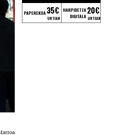
35€
20€
HARPIDETZA
PAPEREKOA
DIGITALA
URTEAN
URTEAN
afarroa