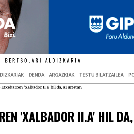
BERTSOLARI ALDIZKARIA
DIZKARIAK
DENDA
ARGAZKIAK
TESTU BILATZAILEA
P
 Etxebarren ‘Xalbador II.a’ hil da, 81 urtetan
EN 'XALBADOR II.A' HIL DA,