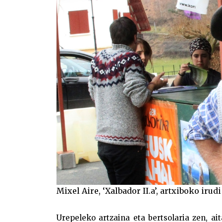
Mixel Aire, ‘Xalbador II.a’, artxiboko iru
Urepeleko artzaina eta bertsolaria zen, ai