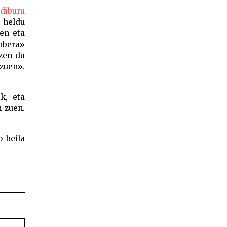
diburu
k heldu
xen eta
inbera»
tzen du
zuen».
k, eta
 zuen.
o beila
l Aire
barren