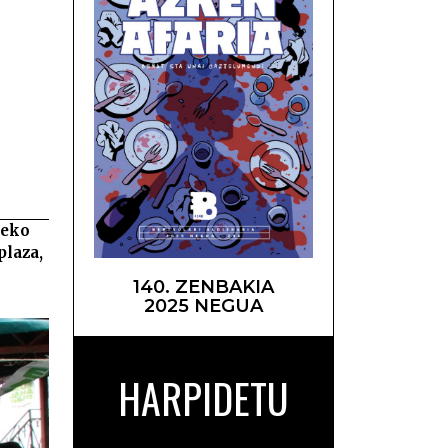
arren –
0eko
plaza,
140. ZENBAKIA
2025 NEGUA
HARPIDETU