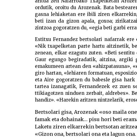
aritua zen Nafarroako Txapelketan Arozen
ordutik, oroitu du Arozenak. Bata besteare
gasna lehiaketan ere ibili ziren elkarrek
beti izan da gizon apala, goxoa; zirikatz
zintzoa gogoratzen du, «egia beti garbi err
Estitxu Fernandez bertsolari nafarrak ere 
«Nik txapelketan parte hartu aitzinetik, 
zenean, elkar ezagutu zuten. «Beti sentitu
Gaur egungo begiradatik, aitzina, argiki
emakumeen artean den «ahizpatasuna», «el
giro hartan, «lehiaren formatuan, esposizi
eta Aire gogoratzen du babesle gisa hark 
tartea izanagatik, Fernandezek ez zuen s
ttikiagotzen ninduen zerbait, aldrebes». B
handiz». «Harekin aritzen nintzelarik, eroso
Bertsolari gisa, Arozenak «oso maila on
famak eta dohainak… pisu hori beti erama
Laketu ziren elkarrekin bertsotan aritzea
«Gizon ona, bertsolari ona eta lagun ona. 