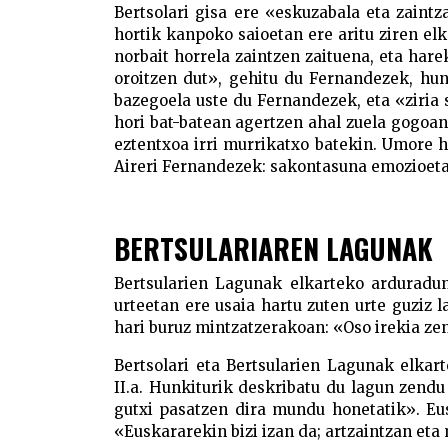
Bertsolari gisa ere «eskuzabala eta zaint
hortik kanpoko saioetan ere aritu ziren e
norbait horrela zaintzen zaituena, eta har
oroitzen dut», gehitu du Fernandezek, hun
bazegoela uste du Fernandezek, eta «ziria 
hori bat-batean agertzen ahal zuela gogoan 
eztentxoa irri murrikatxo batekin. Umore h
Aireri Fernandezek: sakontasuna emozioetan
BERTSULARIAREN LAGUNAK
Bertsularien Lagunak elkarteko arduradu
urteetan ere usaia hartu zuten urte guziz 
hari buruz mintzatzerakoan: «Oso irekia zen
Bertsolari eta Bertsularien Lagunak elka
II.a. Hunkiturik deskribatu du lagun zendu 
gutxi pasatzen dira mundu honetatik». Eus
«Euskararekin bizi izan da; artzaintzan eta 