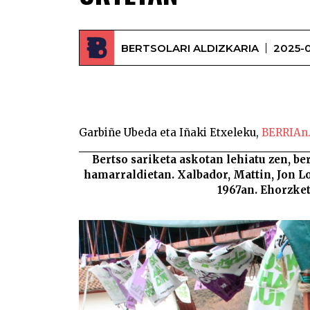
BERTSOLARI ALDIZKARIA
2025-0
Garbiñe Ubeda eta Iñaki Etxeleku,
BERRIAn
Bertso sariketa askotan lehiatu zen, b
hamarraldietan. Xalbador, Mattin, Jon L
1967an. Ehorzket