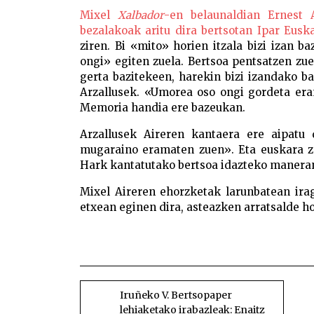
Mixel
Xalbador
-en belaunaldian Ernest 
bezalakoak aritu dira bertsotan Ipar Eusk
ziren. Bi «mito» horien itzala bizi izan b
ongi» egiten zuela. Bertsoa pentsatzen zue
gerta bazitekeen, harekin bizi izandako 
Arzallusek. «Umorea oso ongi gordeta era
Memoria handia ere bazeukan.
Arzallusek Aireren kantaera ere aipatu 
mugaraino eramaten zuen». Eta euskara za
Hark kantatutako bertsoa idazteko maneran
Mixel Aireren ehorzketak larunbatean iraga
etxean eginen dira, asteazken arratsalde ho
Mixel Aire Etxebarren Mixel Aire Etxeba
BIDALKETETAN
ZEHAR
Iruñeko V. Bertsopaper
lehiaketako irabazleak: Enaitz