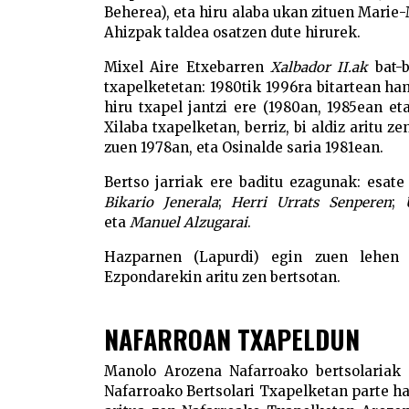
Beherea), eta hiru alaba ukan zituen Marie-
Ahizpak taldea osatzen dute hirurek.
Mixel Aire Etxebarren
Xalbador II.ak
bat-b
txapelketetan: 1980tik 1996ra bitartean hama
hiru txapel jantzi ere (1980an, 1985ean e
Xilaba txapelketan, berriz, bi aldiz aritu z
zuen 1978an, eta Osinalde saria 1981ean.
Bertso jarriak ere baditu ezagunak: esate
Bikario Jenerala
;
Herri Urrats Senperen
;
eta
Manuel Alzugarai
.
Hazparnen (Lapurdi) egin zuen lehen 
Ezpondarekin aritu zen bertsotan.
NAFARROAN TXAPELDUN
Manolo Arozena Nafarroako bertsolariak 
Nafarroako Bertsolari Txapelketan parte har