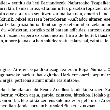
zailea» sentitu du beti Fernandezek. Nafarroako Txapelke
lkarrekin, hamar urtez. «Hamar urtez plazetan topatzen d
ekin etxe eta eroso sentitzen zarena kantuan, emozio hand
kiturik. Mixel Aireren bertsokeran «Xalbador aitaren es
sartzeko grazia hori». Kantuan gozo eta umil ari zela umo
du. «Ofiziotan, zortziko txiki batean adibidez, sartzen ziz
ori bazuen espero ez zenuenean». Hiru alde horiek ikusi 
, umore jokoa eta bertsokidearekin eskuzabal, zaintzaile.
n gisa, Aireren aspaldiko ezagutza zuen Kepa Muruak. 
lagunarteko bazkari bat egiteko. Hark ere onezia azpimar
, argia; pertsona arrunt umila eta zintzoa».
rteko lehendakari ohi Kexux Arzallusek adiskidea zuen X
berria: «Gizon argia, garbia, txintxoa, hitzekoa. Holako 
karari biziki atxikia zen euskalduna zela gehitu du Arza
mendian. Jende aurrean bertsolari fina eta zintzoa».