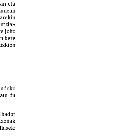
tan eta
uzunean
iarekin
entzia»
re joko
un bere
zizkion
Ondoko
ratu du
albador
gizonak
llusek: