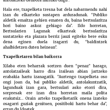
antolatzeko denbora hartuko dugu”.
Hala ere, txapelketa tresna bat dela nabarmendu nahi
izan du elkarteko sustapen arduradunak. “Publiko
aldetik emaitza gehien ematen du, baina bertsularitza
hori baino askoz gehiago da”. Ildo horretan,
Bertsularien Lagunak elkarteak bertsularitza
sustatzeko eta plazara berriz jauzi egiteko bere esku
dena eginen duela iragarri du, “baldintzek
ahalbidetzen duten heinean”.
Txapelketaren bilan baikorra
Xilaba eten beharrak sortzen duen “penaz” harago,
antolatzaileak harro dira irailean abian jartzeko
erabakia hartu izanagatik. “Aurtengo txapelketa oso
ongi joan da, bai publiko aldetik, antolakuntzatik,
lagunduak izan gara, bertsulari asko etorri dira,
sorpresak ere izan dira horretan maila polita
erakutsiz… Orain arteko txapelketarik onena izateko
osagarri guziak genituen, positiboki hartu behar da”,
erran du Idoatek.