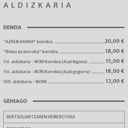
ALDIZKARIA
DENDA
20,00
€
"AZKEN AFARIA" komikia
18,00
€
"Bidea da borroka" komikia
15,00
€
116. aldizkaria - NORI Komikia (Azal biguna)
18,00
€
116. aldizkaria - NORI Komikia (Azal gogorra)
12,00
€
100. aldizkaria - NORK
GEHIAGO
BERTSOLARITZAREN HEMEROTEKA