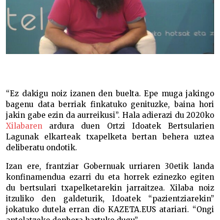
“Ez dakigu noiz izanen den buelta. Epe muga jakingo
bagenu data berriak finkatuko genituzke, baina hori
jakin gabe ezin da aurreikusi”. Hala adierazi du 2020ko
Xilabaren
ardura duen Ortzi Idoatek Bertsularien
Lagunak elkarteak txapelketa bertan behera uztea
deliberatu ondotik.
Izan ere, frantziar Gobernuak urriaren 30etik landa
konfinamendua ezarri du eta horrek ezinezko egiten
du bertsulari txapelketarekin jarraitzea. Xilaba noiz
itzuliko den galdeturik, Idoatek “pazientziarekin”
jokatuko dutela erran dio KAZETA.EUS atariari. “Ongi