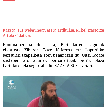
Ortzi Idoate: “Xilaba ongi antolatzeko denbora hartuko
dugu”-
Kazeta. eus webgunean atera artikulua, Mikel Irastorza
Artolak idatzia.
Konfinamendua dela eta, Bertsularien Lagunak
elkarteak Xiberoa, Baxe Nafarroa eta Lapurdiko
bertsulari txapelketa eten behar izan du. Ortzi Idoate
sustapen arduradunak bertsularitzak berriz plaza
hartuko duela segurtatu dio KAZETA.EUS atariari.