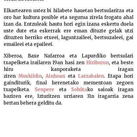
Elkartearen ustez bi hilabete hauetan bertsularitza eta
oro har kultura posible eta segurua zirela frogatu ahal
izan da. Entzuleak hautu hori egin izana eskertu duela
uste dute eta eskerrak ere eman dituzte gelak utzi
dituzten herriko etxeei, laguntzaileei, bertsuzaleei, gai
emaileei eta epaileei.
Xiberoa, Baxe Nafarroa eta Lapurdiko bertsulari
txapelketa irailaren 19an hasi zen
Hiriburun
, eta beste
hiru kanporaketa iragan
ziren
Muskildin
,
Ainhoan
eta
Larzabalen
. Etapa hori
gainditurik, final herenetako mementoan zegoen
txapelketa.
Senpere
eta
Sohüta
ko saioak iragan
baziren ere, Izturitzen urriaren 31n iragarria zena
bertan behera gelditu da.
Ortzi Idoate: “Xilaba ongi antolatzeko denbora
hartuko dugu”-