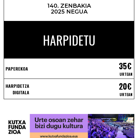
140. ZENBAKIA
2025 NEGUA
HARPIDETU
35€
PAPEREKOA
URTEAN
20€
HARPIDETZA
DIGITALA
URTEAN