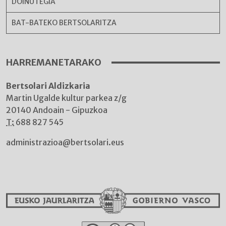
DOINUTEGIA
BAT-BATEKO BERTSOLARITZA
HARREMANETARAKO
Bertsolari Aldizkaria
Martin Ugalde kultur parkea z/g
20140 Andoain - Gipuzkoa
T:
688 827 545
administrazioa@bertsolari.eus