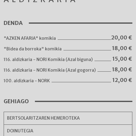
DENDA
20,00
€
"AZKEN AFARIA" komikia
18,00
€
"Bidea da borroka" komikia
15,00
€
116. aldizkaria - NORI Komikia (Azal biguna)
18,00
€
116. aldizkaria - NORI Komikia (Azal gogorra)
12,00
€
100. aldizkaria - NORK
GEHIAGO
BERTSOLARITZAREN HEMEROTEKA
DOINUTEGIA