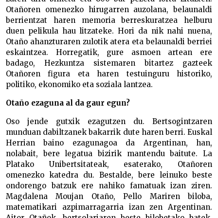
Otañoren omenezko hirugarren auzolana, belaunaldi
berrientzat haren memoria berreskuratzea helburu
duen pelikula hau litzateke. Hori da nik nahi nuena,
Otaño ahanzturaren zulotik atera eta belaunaldi berriei
eskaintzea. Horregatik, gure asmoen artean ere
badago, Hezkuntza sistemaren bitartez gazteek
Otañoren figura eta haren testuinguru historiko,
politiko, ekonomiko eta soziala lantzea.
Otaño ezaguna al da gaur egun?
Oso jende gutxik ezagutzen du. Bertsogintzaren
munduan dabiltzanek bakarrik dute haren berri. Euskal
Herrian baino ezagunagoa da Argentinan, han,
nolabait, bere legatua bizirik mantendu baitute. La
Platako Unibertsitateak, esaterako, Otañoren
omenezko katedra du. Bestalde, bere leinuko beste
ondorengo batzuk ere nahiko famatuak izan ziren.
Magdalena Moujan Otaño, Pello Mariren biloba,
matematikari azpimarragarria izan zen Argentinan.
Aitor Otañok, bertsolariaren beste bilobetako batek,