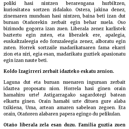
poliki hasi nintzen berarengana hurbiltzen,
kuriositatea sortzen zidalako. Ostera, jakina denez,
zinemaren munduan hasi nintzen, baina beti izan dut
buruan Otañorekin zerbait egin behar nuela. Oso
bizimodu gogorra izan zuen. Liberala zenez karlistek
baztertu egin zuten, eta liberalek ere, apalegia,
euskaltzaleegia edo foruzaleegia zenez, alboratu egin
zuten. Horrek sortzaile madarikatuaren fama ekarri
zion eta niri, egia esan, madarikatu guztiek apasionatu
egin izan naute beti.
Koldo Izagirreri zerbait idazteko eskatu zenion.
Laguna dut eta buruan nuenaren inguruan zerbait
idaztea proposatu nion. Horrela hasi ginen orain
hamahiru urte! Astigarragako sagardotegi batean
elkartu ginen. Orain hamabi urte dituen gure alaba
txikiena, Uma, artean amaren sabelean zegoen. Eta
orain, Otañoren alabaren papera egingo du pelikulan.
Otaño liberala zela esan duzu. Familia guztia zuen