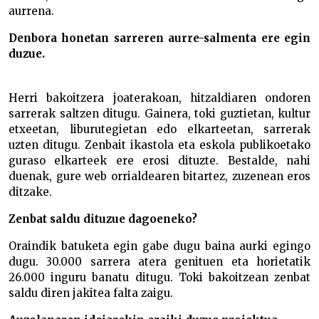
aurrena.
Denbora honetan sarreren aurre-salmenta ere egin
duzue.
Herri bakoitzera joaterakoan, hitzaldiaren ondoren
sarrerak saltzen ditugu. Gainera, toki guztietan, kultur
etxeetan, liburutegietan edo elkarteetan, sarrerak
uzten ditugu. Zenbait ikastola eta eskola publikoetako
guraso elkarteek ere erosi dituzte. Bestalde, nahi
duenak, gure web orrialdearen bitartez, zuzenean eros
ditzake.
Zenbat saldu dituzue dagoeneko?
Oraindik batuketa egin gabe dugu baina aurki egingo
dugu. 30.000 sarrera atera genituen eta horietatik
26.000 inguru banatu ditugu. Toki bakoitzean zenbat
saldu diren jakitea falta zaigu.