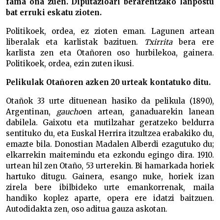
fama ona zuen. Diputazioari berarentzako lanpostu
bat erruki eskatu zioten.
Politikoek, ordea, ez zioten eman. Lagunen artean
liberalak eta karlistak bazituen.
Txirrita
bera ere
karlista zen eta Otañoren oso hurbilekoa, gainera.
Politikoek, ordea, ezin zuten ikusi.
Pelikulak Otañoren azken 20 urteak kontatuko ditu.
Otañok 33 urte dituenean hasiko da pelikula (1890),
Argentinan,
gaucho
en artean, ganaduarekin lanean
dabilela. Gaixotu eta mutilzahar geratzeko beldurra
sentituko du, eta Euskal Herrira itzultzea erabakiko du,
emazte bila. Donostian Madalen Alberdi ezagutuko du;
elkarrekin maitemindu eta ezkondu egingo dira. 1910.
urtean hil zen Otaño, 53 urterekin. Bi hamarkada horiek
hartuko ditugu. Gainera, esango nuke, horiek izan
zirela bere ibilbideko urte emankorrenak, maila
handiko koplez aparte, opera ere idatzi baitzuen.
Autodidakta zen, oso aditua gauza askotan.