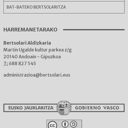
BAT-BATEKO BERTSOLARITZA
HARREMANETARAKO
Bertsolari Aldizkaria
Martin Ugalde kultur parkea z/g
20140 Andoain - Gipuzkoa
T:
688 827 545
administrazioa@bertsolari.eus