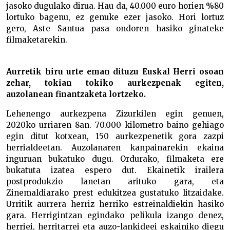
jasoko dugulako dirua. Hau da, 40.000 euro horien %80
lortuko bagenu, ez genuke ezer jasoko. Hori lortuz
gero, Aste Santua pasa ondoren hasiko ginateke
filmaketarekin.
Aurretik hiru urte eman dituzu Euskal Herri osoan
zehar, tokian tokiko aurkezpenak egiten,
auzolanean finantzaketa lortzeko.
Lehenengo aurkezpena Zizurkilen egin genuen,
2020ko urriaren 8an. 70.000 kilometro baino gehiago
egin ditut kotxean, 150 aurkezpenetik gora zazpi
herrialdeetan. Auzolanaren kanpainarekin ekaina
inguruan bukatuko dugu. Ordurako, filmaketa ere
bukatuta izatea espero dut. Ekainetik irailera
postprodukzio lanetan arituko gara, eta
Zinemaldiarako prest edukitzea gustatuko litzaidake.
Urritik aurrera herriz herriko estreinaldiekin hasiko
gara. Herrigintzan egindako pelikula izango denez,
herriei, herritarrei eta auzo-lankideei eskainiko diegu