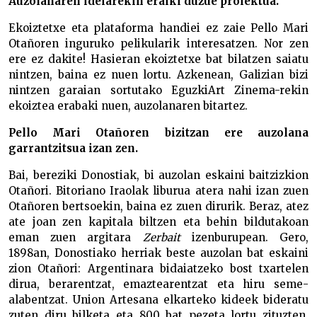
Auzolanaren ideiarekin eraiki duzue proiektua.
Ekoiztetxe eta plataforma handiei ez zaie Pello Mari
Otañoren inguruko pelikularik interesatzen. Nor zen
ere ez dakite! Hasieran ekoiztetxe bat bilatzen saiatu
nintzen, baina ez nuen lortu. Azkenean, Galizian bizi
nintzen garaian sortutako EguzkiArt Zinema-rekin
ekoiztea erabaki nuen, auzolanaren bitartez.
Pello Mari Otañoren bizitzan ere auzolana
garrantzitsua izan zen.
Bai, bereziki Donostiak, bi auzolan eskaini baitzizkion
Otañori. Bitoriano Iraolak liburua atera nahi izan zuen
Otañoren bertsoekin, baina ez zuen dirurik. Beraz, atez
ate joan zen kapitala biltzen eta behin bildutakoan
eman zuen argitara
Zerbait
izenburupean. Gero,
1898an, Donostiako herriak beste auzolan bat eskaini
zion Otañori: Argentinara bidaiatzeko bost txartelen
dirua, berarentzat, emaztearentzat eta hiru seme-
alabentzat. Union Artesana elkarteko kideek bideratu
zuten diru bilketa eta 800 bat pezeta lortu zituzten.