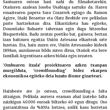
Santuaren ostean hasi nahi du filmaketarekin.
Otañoren azalean Joseba Usabiaga sartuko da. Haren
emaztearen papera Sara Cozarrek egingo du. Ramon
Agirre, Iñaki Beraetxe eta Olatz Beobide ere pelikulan
parte hartzekotan dira. Elkarrizketa hau egiteko,
Donostiako Baluarte tabernan egin dugu hitzordua
Bisquertekin. Badu zentzu poetiko bat, gainera; bertan
izan baitzuen egoitza Unión Artesana elkarteak urte
luzetan. Eta, hain zuzen ere, Unión Artesanako kideek
1898an, auzolanean bildu zuten dirua, Otañok eta bere
familiak Argentinara azken bidaia egin zezaten.
‘
Ombuaren itzala’ proiektuaren azken txanpan
murgilduta, ‘crowdfounding’ bidez ekarpen
ekonomikoa egiteko deia luzatu diozue gizarteari.
Hainbeste ate jo ostean, crowdfounding-a falta
zitzaigun. Pelikula aurrera eraman ahal izateko falta
zaizkigun 40.000 euroak biltzeko 40 egun ditugu. Oso
garrantzitsua da %100a lortzea, soilik kasu horretan