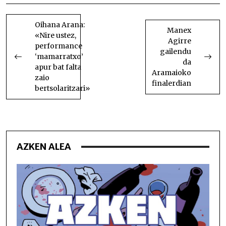
BIDALKETETAN
ZEHAR
Oihana Arana:
Manex
«Nire ustez,
NABIGATU
Agirre
performance
gailendu
‘mamarratxo’
da
apur bat falta
Aramaioko
zaio
finalerdian
bertsolaritzari»
AZKEN ALEA