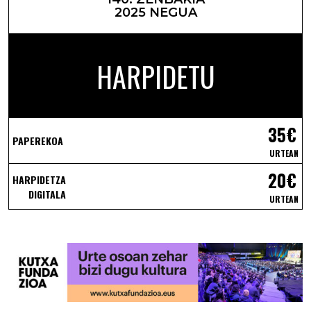
2025 NEGUA
HARPIDETU
35€
PAPEREKOA
URTEAN
20€
HARPIDETZA
DIGITALA
URTEAN