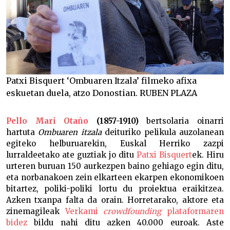
Patxi Bisquert ‘Ombuaren Itzala’ filmeko afixa
eskuetan duela, atzo Donostian. RUBEN PLAZA
Pello Mari Otaño
(1857-1910)
bertsolaria oinarri
hartuta
Ombuaren itzala
deituriko pelikula auzolanean
egiteko helburuarekin, Euskal Herriko zazpi
lurraldeetako ate guztiak jo ditu
Patxi Bisquert
ek. Hiru
urteren buruan 150 aurkezpen baino gehiago egin ditu,
eta norbanakoen zein elkarteen ekarpen ekonomikoen
bitartez, poliki-poliki lortu du proiektua eraikitzea.
Azken txanpa falta da orain. Horretarako, aktore eta
zinemagileak
Verkami
crowdfounding
plataformaren
bidez
bildu nahi ditu azken 40.000 euroak. Aste