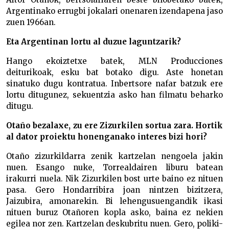
Argentinako errugbi jokalari onenaren izendapena jaso
zuen 1966an.
Eta Argentinan lortu al duzue laguntzarik?
Hango ekoiztetxe batek, MLN Producciones
deiturikoak, esku bat botako digu. Aste honetan
sinatuko dugu kontratua. Inbertsore nafar batzuk ere
lortu ditugunez, sekuentzia asko han filmatu beharko
ditugu.
Otaño bezalaxe, zu ere Zizurkilen sortua zara. Hortik
al dator proiektu honenganako interes bizi hori?
Otaño zizurkildarra zenik kartzelan nengoela jakin
nuen. Esango nuke, Torrealdairen liburu batean
irakurri nuela. Nik Zizurkilen bost urte baino ez nituen
pasa. Gero Hondarribira joan nintzen bizitzera,
Jaizubira, amonarekin. Bi lehengusuengandik ikasi
nituen buruz Otañoren kopla asko, baina ez nekien
egilea nor zen. Kartzelan deskubritu nuen. Gero, poliki-