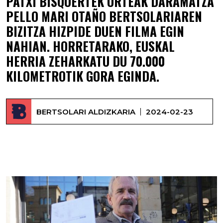
PATXI BISQUERTEK URTEAK DARAMATZA
PELLO MARI OTAÑO BERTSOLARIAREN
BIZITZA HIZPIDE DUEN FILMA EGIN
NAHIAN. HORRETARAKO, EUSKAL
HERRIA ZEHARKATU DU 70.000
KILOMETROTIK GORA EGINDA.
BERTSOLARI ALDIZKARIA
2024-02-23
Patxi Bisquert –