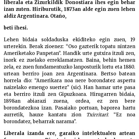
liberala eta Zizurkildik Donostiara ihes egin behar
izan zuten. Hiriburutik, 1873an alde egin zuen lehen
aldiz Argentinara. Otaño,
beti ihesi.
Lehen bidaia soldaduska ekiditeko egin zuen, 19
urterekin. Berak zioenez: “Oso gazterik topatu nintzen
Ameriketako Panpetan”. Handik urte gutxira itzuli zen,
inork ez zuelako erreklamatzen. Baina, behin hemen
zela, ez zuen fundamentuzko lanposturik lortu eta 1880.
urtean berriro joan zen Argentinara. Bertso batean
horrela dio: “Amerikara noa nere borondatez aspertu
naizelako emengo suertez” (sic). Han hamar urte pasa
eta berriro itzuli zen Gipuzkoara. Hirugarren bidaia,
1898an abiarazi zuena, ordea, ez zen bere
borondatezkoa izan. Pasaiako portuan, baporea hartu
aurretik, hauxe kantatu zion
Txirritari
: “Ez noa
borondatez, beharrak narama”.
Liberala izanda ere, garaiko intelektualen artean