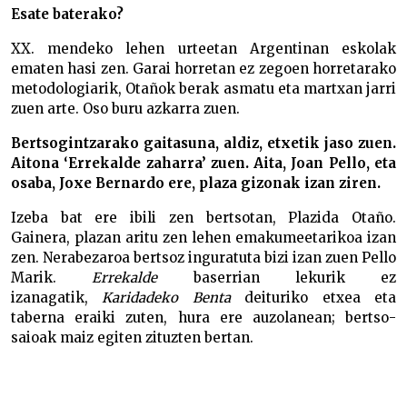
Esate baterako?
XX. mendeko lehen urteetan Argentinan eskolak
ematen hasi zen. Garai horretan ez zegoen horretarako
metodologiarik, Otañok berak asmatu eta martxan jarri
zuen arte. Oso buru azkarra zuen.
Bertsogintzarako gaitasuna, aldiz, etxetik jaso zuen.
Aitona ‘Errekalde zaharra’ zuen. Aita, Joan Pello, eta
osaba, Joxe Bernardo ere, plaza gizonak izan ziren.
Izeba bat ere ibili zen bertsotan, Plazida Otaño.
Gainera, plazan aritu zen lehen emakumeetarikoa izan
zen. Nerabezaroa bertsoz inguratuta bizi izan zuen Pello
Marik.
Errekalde
baserrian lekurik ez
izanagatik,
Karidadeko Benta
deituriko etxea eta
taberna eraiki zuten, hura ere auzolanean; bertso-
saioak maiz egiten zituzten bertan.
Patxi Bisquert Patxi Bisquert Patxi Bisquert Patxi
Bisquert Patxi Bisquert Patxi Bisquert Patxi Bisquert