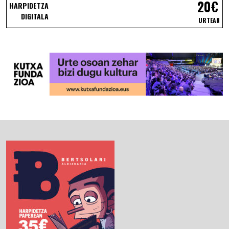
20€
HARPIDETZA
DIGITALA
URTEAN