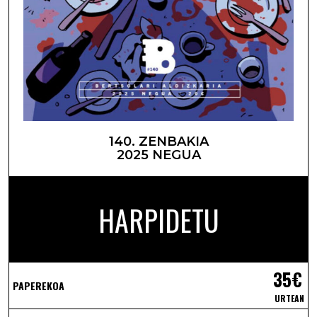
140. ZENBAKIA
2025 NEGUA
HARPIDETU
35€
PAPEREKOA
URTEAN