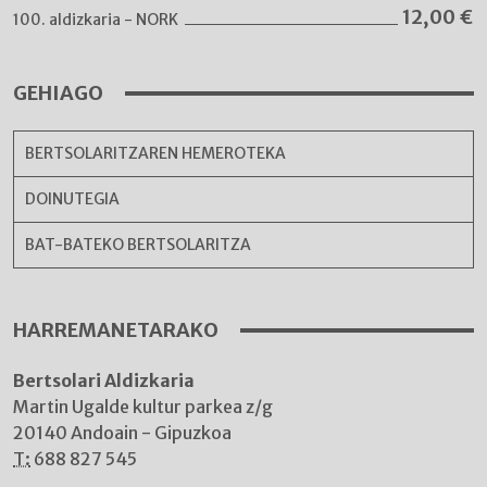
12,00
€
100. aldizkaria - NORK
GEHIAGO
BERTSOLARITZAREN HEMEROTEKA
DOINUTEGIA
BAT-BATEKO BERTSOLARITZA
HARREMANETARAKO
Bertsolari Aldizkaria
Martin Ugalde kultur parkea z/g
20140 Andoain - Gipuzkoa
T:
688 827 545