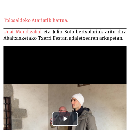
Unai Mendizabal eta Julio Soto, Abaltzisketan –
Tolosaldeko Atariatik hartua.
Unai Mendizabal
eta Julio Soto bertsolariak aritu dira
Abaltzisketako Txerri Festan udaletxearen arkupetan.