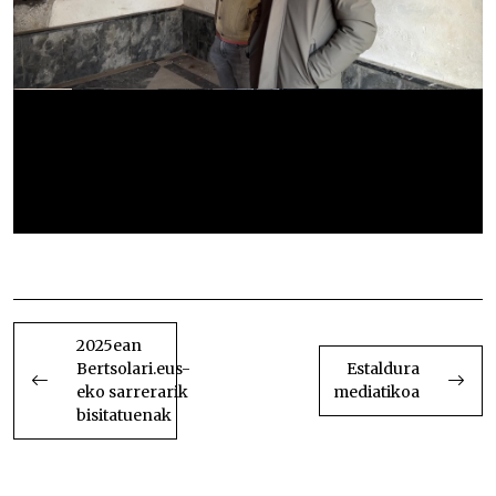
Unai Mendizabal eta Julio Soto, Abaltzisketan
BIDALKETETAN
ZEHAR
2025ean
Bertsolari.eus-
Estaldura
NABIGATU
eko sarrerarik
mediatikoa
bisitatuenak