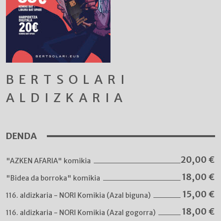
BERTSOLARI
ALDIZKARIA
DENDA
20,00
€
"AZKEN AFARIA" komikia
18,00
€
"Bidea da borroka" komikia
15,00
€
116. aldizkaria - NORI Komikia (Azal biguna)
18,00
€
116. aldizkaria - NORI Komikia (Azal gogorra)