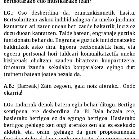
bertsotarako edo musikarako izan?
I.G.
: Oso desberdina da, erantzukizunetik hasita.
Bertsolaritzan askoz indibidualagoa da uneko jarduna:
kantatzen ari zaren unean beti zaude bakarrik, inoiz ez
duzu duoan kantatzen. Talde batean, engranaje guztiak
funtzionatu behar du. Engranaje guztiak funtzionatzeko
baldintzak asko dira. Egoera pertsonaletik hasi, eta
egoera pertsonal hori taldeari komunikatzetik uneko
bizipenak oholtzan zauden bitartean konpartitzera.
Oriotarra izanda, sekulako konparaketa egingo dut:
traineru batean joatea bezala da.
A.B.
: [Barreak] Zain zegoen, gaia noiz aterako… Ondo
ekarria!
I.G.:
Indarrak denok batera egin behar ditugu. Bertigo
sentipena ere desberdina da. Bi Bala bezala ere,
hasierako bertigoa ez da egungo bertigoa. Hasierako
bertigoa gehiago zen ongi aterako zen ala ez exekuzio
aldetik, eta, orain, gehiago da gure proposamenak
funtzionatuko al duen, ondo pentsatutako proposamen