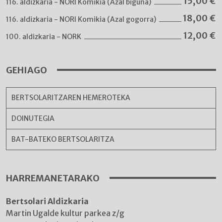
15,00
€
116. aldizkaria - NORI Komikia (Azal biguna)
18,00
€
116. aldizkaria - NORI Komikia (Azal gogorra)
12,00
€
100. aldizkaria - NORK
GEHIAGO
BERTSOLARITZAREN HEMEROTEKA
DOINUTEGIA
BAT-BATEKO BERTSOLARITZA
HARREMANETARAKO
Bertsolari Aldizkaria
Martin Ugalde kultur parkea z/g