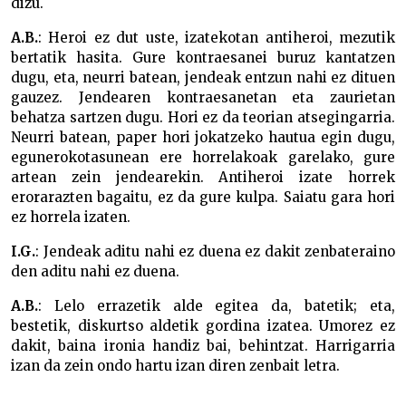
dizu.
A.B.
: Heroi ez dut uste, izatekotan antiheroi, mezutik
bertatik hasita. Gure kontraesanei buruz kantatzen
dugu, eta, neurri batean, jendeak entzun nahi ez dituen
gauzez. Jendearen kontraesanetan eta zaurietan
behatza sartzen dugu. Hori ez da teorian atsegingarria.
Neurri batean, paper hori jokatzeko hautua egin dugu,
egunerokotasunean ere horrelakoak garelako, gure
artean zein jendearekin. Antiheroi izate horrek
erorarazten bagaitu, ez da gure kulpa. Saiatu gara hori
ez horrela izaten.
I.G.
: Jendeak aditu nahi ez duena ez dakit zenbateraino
den aditu nahi ez duena.
A.B.
: Lelo errazetik alde egitea da, batetik; eta,
bestetik, diskurtso aldetik gordina izatea. Umorez ez
dakit, baina ironia handiz bai, behintzat. Harrigarria
izan da zein ondo hartu izan diren zenbait letra.