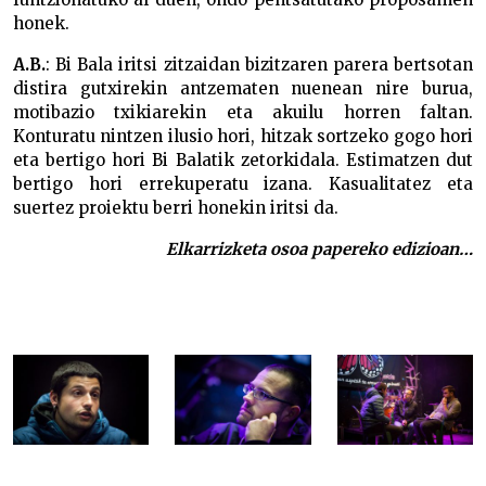
honek.
A.B.
: Bi Bala iritsi zitzaidan bizitzaren parera bertsotan
distira gutxirekin antzematen nuenean nire burua,
motibazio txikiarekin eta akuilu horren faltan.
Konturatu nintzen ilusio hori, hitzak sortzeko gogo hori
eta bertigo hori Bi Balatik zetorkidala. Estimatzen dut
bertigo hori errekuperatu izana. Kasualitatez eta
suertez proiektu berri honekin iritsi da.
Elkarrizketa osoa papereko edizioan…