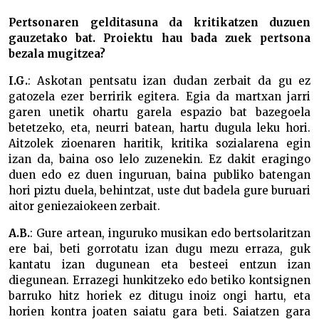
Pertsonaren gelditasuna da kritikatzen duzuen
gauzetako bat. Proiektu hau bada zuek pertsona
bezala mugitzea?
I.G.
: Askotan pentsatu izan dudan zerbait da gu ez
gatozela ezer berririk egitera. Egia da martxan jarri
garen unetik ohartu garela espazio bat bazegoela
betetzeko, eta, neurri batean, hartu dugula leku hori.
Aitzolek zioenaren haritik, kritika sozialarena egin
izan da, baina oso lelo zuzenekin. Ez dakit eragingo
duen edo ez duen inguruan, baina publiko batengan
hori piztu duela, behintzat, uste dut badela gure buruari
aitor geniezaiokeen zerbait.
A.B.
: Gure artean, inguruko musikan edo bertsolaritzan
ere bai, beti gorrotatu izan dugu mezu erraza, guk
kantatu izan dugunean eta besteei entzun izan
diegunean. Errazegi hunkitzeko edo betiko kontsignen
barruko hitz horiek ez ditugu inoiz ongi hartu, eta
horien kontra joaten saiatu gara beti. Saiatzen gara