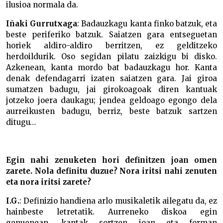
ilusioa normala da.
Iñaki Gurrutxaga
: Badauzkagu kanta finko batzuk, eta
beste periferiko batzuk. Saiatzen gara entseguetan
horiek aldiro-aldiro berritzen, ez gelditzeko
herdoildurik. Oso segidan pilatu zaizkigu bi disko.
Azkenean, kanta mordo bat badauzkagu hor. Kanta
denak defendagarri izaten saiatzen gara. Jai giroa
sumatzen badugu, jai girokoagoak diren kantuak
jotzeko joera daukagu; jendea geldoago egongo dela
aurreikusten badugu, berriz, beste batzuk sartzen
ditugu…
Egin nahi zenuketen hori definitzen joan omen
zarete. Nola definitu duzue? Nora iritsi nahi zenuten
eta nora iritsi zarete?
I.G.
: Definizio handiena arlo musikaletik ailegatu da, ez
hainbeste letretatik. Aurreneko diskoa egin
genuenean, kantak sortzen joan eta forman