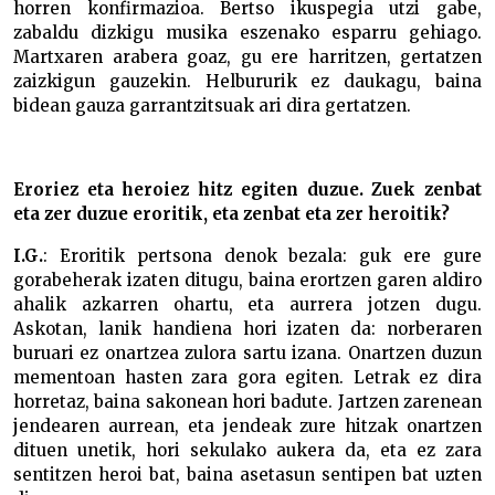
horren konfirmazioa. Bertso ikuspegia utzi gabe,
zabaldu dizkigu musika eszenako esparru gehiago.
Martxaren arabera goaz, gu ere harritzen, gertatzen
zaizkigun gauzekin. Helbururik ez daukagu, baina
bidean gauza garrantzitsuak ari dira gertatzen.
Eroriez eta heroiez hitz egiten duzue. Zuek zenbat
eta zer duzue eroritik, eta zenbat eta zer heroitik?
I.G.
: Eroritik pertsona denok bezala: guk ere gure
gorabeherak izaten ditugu, baina erortzen garen aldiro
ahalik azkarren ohartu, eta aurrera jotzen dugu.
Askotan, lanik handiena hori izaten da: norberaren
buruari ez onartzea zulora sartu izana. Onartzen duzun
mementoan hasten zara gora egiten. Letrak ez dira
horretaz, baina sakonean hori badute. Jartzen zarenean
jendearen aurrean, eta jendeak zure hitzak onartzen
dituen unetik, hori sekulako aukera da, eta ez zara
sentitzen heroi bat, baina asetasun sentipen bat uzten