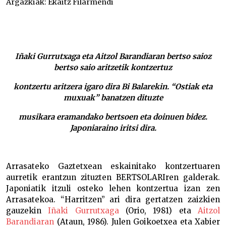
Argazkiak:
Ekaitz Filarmendi
Bi Bala –
Iñaki Gurrutxaga eta Aitzol Barandiaran bertso saioz
bertso saio aritzetik kontzertuz
kontzertu aritzera igaro dira Bi Balarekin. “Ostiak eta
muxuak” banatzen dituzte
musikara eramandako bertsoen eta doinuen bidez.
Japoniaraino iritsi dira.
Arrasateko Gaztetxean eskainitako kontzertuaren
aurretik erantzun zituzten BERTSOLARIren galderak.
Japoniatik itzuli osteko lehen kontzertua izan zen
Arrasatekoa. “Harritzen” ari dira gertatzen zaizkien
gauzekin
Iñaki Gurrutxaga
(Orio, 1981) eta
Aitzol
Barandiaran
(Ataun, 1986). Julen Goikoetxea eta Xabier