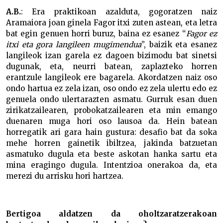
A.B.
: Era praktikoan azalduta, gogoratzen naiz
Aramaiora joan ginela Fagor itxi zuten astean, eta letra
bat egin genuen horri buruz, baina ez esanez “
Fagor ez
itxi eta gora langileen mugimendua
”, baizik eta esanez
langileok izan garela ez dagoen bizimodu bat sinetsi
dugunak, eta, neurri batean, zaplazteko horren
erantzule langileok ere bagarela. Akordatzen naiz oso
ondo hartua ez zela izan, oso ondo ez zela ulertu edo ez
genuela ondo ulertarazten asmatu. Gurruk esan duen
zirikatzailearen, probokatzailearen eta min emango
duenaren muga hori oso lausoa da. Hein batean
horregatik ari gara hain gustura: desafio bat da soka
mehe horren gainetik ibiltzea, jakinda batzuetan
asmatuko dugula eta beste askotan hanka sartu eta
mina eragingo dugula. Intentzioa onerakoa da, eta
merezi du arrisku hori hartzea.
Bertigoa aldatzen da oholtzaratzerakoan