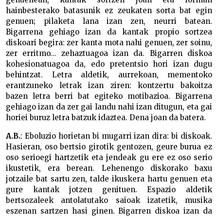
hainbesterako batasunik ez zeukaten sorta bat egin
genuen; pilaketa lana izan zen, neurri batean.
Bigarrena gehiago izan da kantak propio sortzea
diskoari begira: zer kanta mota nahi genuen, zer soinu,
zer erritmo… zehaztuagoa izan da. Bigarren diskoa
kohesionatuagoa da, edo pretentsio hori izan dugu
behintzat. Letra aldetik, aurrekoan, mementoko
erantzuneko letrak izan ziren: kontzertu bakoitza
bazen letra berri bat egiteko motibazioa. Bigarrena
gehiago izan da zer gai landu nahi izan ditugun, eta gai
horiei buruz letra batzuk idaztea. Dena joan da batera.
A.B.
: Eboluzio horietan bi mugarri izan dira: bi diskoak.
Hasieran, oso bertsio girotik gentozen, geure burua ez
oso serioegi hartzetik eta jendeak gu ere ez oso serio
ikustetik, era berean. Lehenengo diskorako baxu
jotzaile bat sartu zen, talde ikuskera hartu genuen eta
gure kantak jotzen genituen. Espazio aldetik
bertsozaleek antolatutako saioak izatetik, musika
eszenan sartzen hasi ginen. Bigarren diskoa izan da