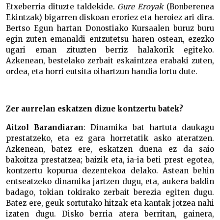
Etxeberria dituzte taldekide.
Gure Eroyak
(Bonberenea
Ekintzak) bigarren diskoan eroriez eta heroiez ari dira.
Bertso Egun hartan Donostiako Kursaalen buruz buru
egin zuten emanaldi entzutetsu haren ostean, ezezko
ugari eman zituzten berriz halakorik egiteko.
Azkenean, bestelako zerbait eskaintzea erabaki zuten,
ordea, eta horri eutsita oihartzun handia lortu dute.
Zer aurrelan eskatzen dizue kontzertu batek?
Aitzol Barandiaran
: Dinamika bat hartuta daukagu
prestatzeko, eta ez gara horretatik asko ateratzen.
Azkenean, batez ere, eskatzen duena ez da saio
bakoitza prestatzea; baizik eta, ia-ia beti prest egotea,
kontzertu kopurua dezentekoa delako. Astean behin
entseatzeko dinamika jartzen dugu, eta, aukera baldin
badago, tokian tokirako zerbait berezia egiten dugu.
Batez ere, geuk sortutako hitzak eta kantak jotzea nahi
izaten dugu. Disko berria atera berritan, gainera,