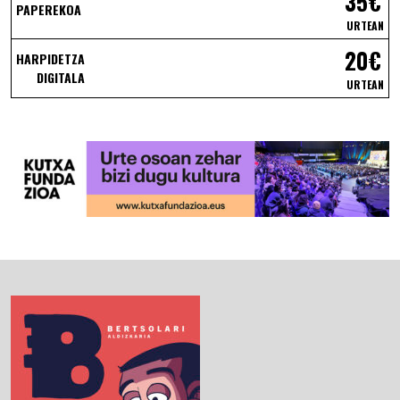
35€
PAPEREKOA
URTEAN
20€
HARPIDETZA
DIGITALA
URTEAN