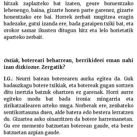
hitzak zaplazteko bat izaten, geure buruentzako
lehenengo, baina, gizarte honen parte garenez, gizarte
honentzako ere bai. Horrek zerbait mugitzea eragin
badezake, gutxi izanda ere, bada garaipen txiki bat, eta
orokor samar ikusten ditugun hitz eta lelo horietatik
aparteko zerbait.
Ostiak,
botereari beharrean, herrikideei eman nahi
izan dizkiozue. Zergatik?
I.G.
: Neurri batean boterearen aurka egitea da. Guk
badauzkagu botere txikiak, eta botereak gugan sortzen
ditu inertzia batzuk ohartzen ez garenak. Horri aurre
egiteko modu bat bada ironia: mingarria eta
zirikatzailearen arteko muga. Norberak ere, zenbateko
sentikortasuna duen, alde batera edo bestera lerratzen
du. Gizartea asko oinarritzen da botere harremanetan.
Gu ere memento batzuetan boterean gaude, eta beste
batzuetan azpian gaude.