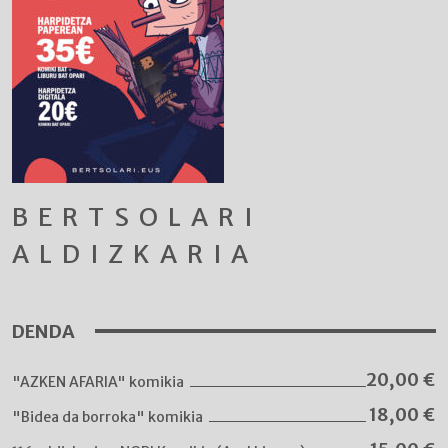
BERTSOLARI
ALDIZKARIA
DENDA
20,00
€
"AZKEN AFARIA" komikia
18,00
€
"Bidea da borroka" komikia