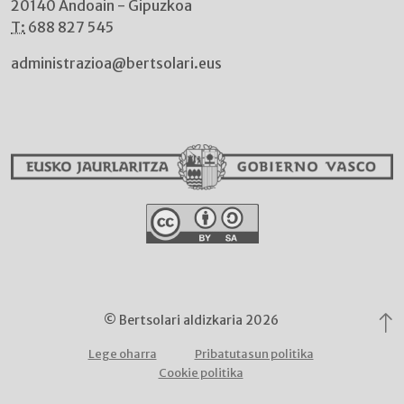
20140 Andoain - Gipuzkoa
T:
688 827 545
administrazioa@bertsolari.eus
© Bertsolari aldizkaria 2026
Lege oharra
Pribatutasun politika
Cookie politika