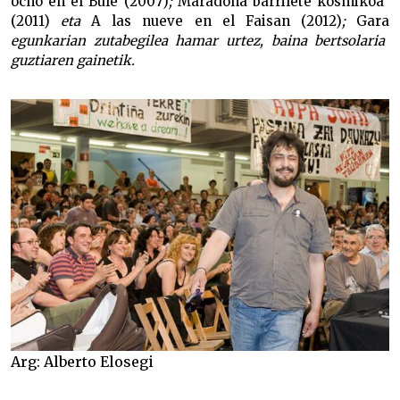
ocho en el Bule (2007)
;
Maradona barrilete kosmikoa”
(2011)
eta
A las nueve en el Faisan (2012)
;
Gara
egunkarian zutabegilea hamar urtez, baina bertsolaria
guztiaren gainetik.
Arg: Alberto Elosegi