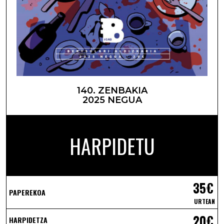
140. ZENBAKIA
2025 NEGUA
HARPIDETU
35€
PAPEREKOA
URTEAN
20€
HARPIDETZA