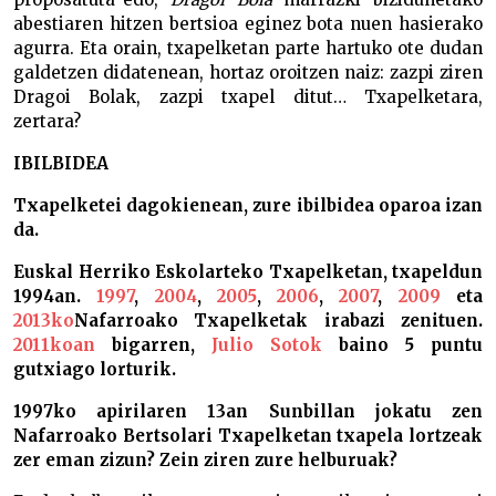
abestiaren hitzen bertsioa eginez bota nuen hasierako
agurra. Eta orain, txapelketan parte hartuko ote dudan
galdetzen didatenean, hortaz oroitzen naiz: zazpi ziren
Dragoi Bolak, zazpi txapel ditut… Txapelketara,
zertara?
IBILBIDEA
Txapelketei dagokienean, zure ibilbidea oparoa izan
da.
Euskal Herriko Eskolarteko Txapelketan, txapeldun
1994an.
1997
,
2004
,
2005
,
2006
,
2007
,
2009
eta
2013ko
Nafarroako Txapelketak irabazi zenituen.
2011koan
bigarren,
Julio Sotok
baino 5 puntu
gutxiago lorturik.
1997ko apirilaren 13an Sunbillan jokatu zen
Nafarroako Bertsolari Txapelketan txapela lortzeak
zer eman zizun? Zein ziren zure helburuak?