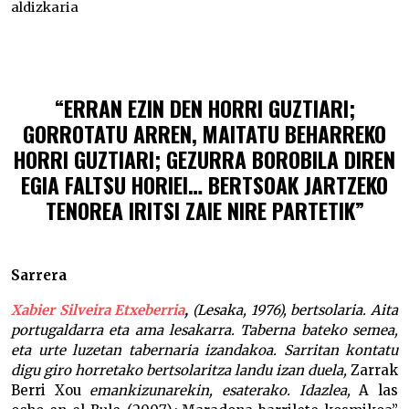
aldizkaria
Silver bueltan da –
“
ERRAN EZIN DEN HORRI GUZTIARI;
GORROTATU ARREN, MAITATU BEHARREKO
HORRI GUZTIARI; GEZURRA BOROBILA DIREN
EGIA FALTSU HORIEI… BERTSOAK JARTZEKO
TENOREA IRITSI ZAIE NIRE PARTETIK”
Sarrera
Xabier Silveira Etxeberria
,
(Lesaka, 1976), bertsolaria.
Aita
portugaldarra eta ama lesakarra. Taberna bateko semea,
eta urte luzetan tabernaria izandakoa. Sarritan kontatu
digu giro horretako bertsolaritza landu izan duela,
Zarrak
Berri Xou
emankizunarekin, esaterako. Idazlea,
A las