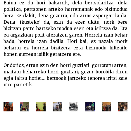
Baina ez da hori bakarrik, dela bertsolaritza, dela
politika, pertsonen arteko harremanak edo bizimodua
bera. Ez dakit, dena gezurra, edo arras aspergarria da.
Dena ‘ikusteko’ da, ezin da ezer ukitu; nork bere
bizitzan parte hartzeko modua eseri eta isiltzea da. Eta
ea argazkian polit ateratzen garen. Horrela izan behar
badu, horrela izan dadila. Hori bai, ez nazala inork
behartu ez horrela bizitzera ezta bizimodu hiltzaile
honen aurrean isilik geratzera ere.
Ondorioz, erran ezin den horri guztiari; gorrotatu arren,
maitatu beharreko horri guztiari; gezur borobila diren
egia faltsu horiei… bertsoak jartzeko tenorea iritsi zaie
nire partetik.
Silver bueltan da