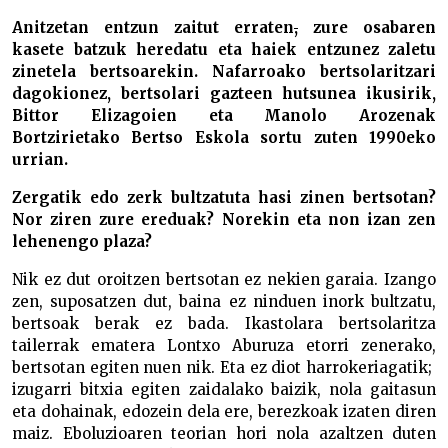
Anitzetan entzun zaitut erraten
,
zure osabaren
kasete batzuk heredatu eta haiek entzunez zaletu
zinetela bertsoarekin. Nafarroako bertsolaritzari
dagokionez, bertsolari gazteen hutsunea ikusirik,
Bittor Elizagoien eta Manolo Arozenak
Bortzirietako Bertso Eskola sortu zuten 1990eko
urrian.
Zergatik edo zerk bultzatuta hasi zinen bertsotan?
Nor ziren zure ereduak? Norekin eta non izan zen
lehenengo plaza?
Nik ez dut oroitzen bertsotan ez nekien garaia. Izango
zen, suposatzen dut, baina ez ninduen inork bultzatu,
bertsoak berak ez bada. Ikastolara bertsolaritza
tailerrak ematera Lontxo Aburuza etorri zenerako,
bertsotan egiten nuen nik. Eta ez diot harrokeriagatik;
izugarri bitxia egiten zaidalako baizik, nola gaitasun
eta dohainak, edozein dela ere, berezkoak izaten diren
maiz. Eboluzioaren teorian hori nola azaltzen duten