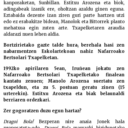
kanporaketan, Sunbillan. Estitxu Arozena eta biok,
adingabeak izanik ere, oholtzan azaldu ginen eguna.
Eztabaida dezente izan ziren guri parte hartzen utzi
edo ez erabakitze bidean, Manolok eta Bittorrek planto
mehatxua egin zuten arte. Txapelketaren araudia
aldarazi nuen lehen aldia.
Bortzirietako gazte talde hura
,
berehala hasi zen
nabarmentzen Eskolartekoan nahiz Nafarroako
Bertsolari Txapelketan.
1992ko apirilaren 5ean, Iruñean jokatu zen
Nafarroako Bertsolari Txapelketako finalean
kantatu zenuen; Manolo Arozena suertatu zen
txapeldun, eta zu 5. postuan geratu zinen (15
urterekin). Estitxu Arozena eta biak belaunaldi
berriaren ordezkari.
Zer gogoratzen duzu egun hartaz?
Dragoi Bola!
Bezperan nire anaia Jonek hala
proposatuta-edo,
Dragoi Bola
marrazki bizidunetako