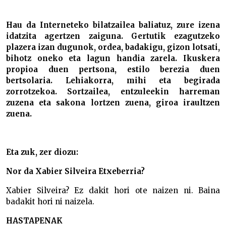
Hau da Interneteko bilatzailea baliatuz, zure izena
idatzita agertzen zaiguna. Gertutik ezagutzeko
plazera izan dugunok, ordea, badakigu, gizon lotsati,
bihotz oneko eta lagun handia zarela. Ikuskera
propioa duen pertsona, estilo berezia duen
bertsolaria. Lehiakorra, mihi eta begirada
zorrotzekoa. Sortzailea, entzuleekin harreman
zuzena eta sakona lortzen zuena, giroa iraultzen
zuena.
Eta zuk, zer diozu:
Nor da Xabier Silveira Etxeberria?
Xabier Silveira? Ez dakit hori ote naizen ni. Baina
badakit hori ni naizela.
HASTAPENAK