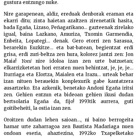
gustura entzungo nuke.
Nire garapenean, aldiz, ereduak denborak eraman eta
ekarri ditu; zinta haietan azaltzen zirenetatik hasita,
bada Egaña, Lizaso, Peñagarikano… gazteenak zirelako
igual, baina Lazkano, Amuriza, Txomin Garmendia,
Enbeita, Lopategi… denak. Gero etorri zen Sarasua,
berarekin Euzkitze… eta bat-batean, begientzat erdi
grisa, erdi zuri-beltza zen hura, kolorez jantzi zen: Jon
Maia!
Yoni
nire idoloa izan zen urte batzuetan;
elkarrizketetan hori erraten nuen behintzat, je, je, je…
Iturriaga eta Elortza, Maialen eta Irazu… urteak behar
izan nituen berauekin konplexurik gabe kantatzera
ausartzeko. Eta azkenik, benetako Andoni Egaña iritsi
zen. Gehien entzun eta bideoan gehien ikusi dudan
bertsolaria Egaña da, fijo! 1993tik aurrera, guti
goitibeheiti, la ostia izan zen.
Oroitzen dudan lehen saioan…, ni baino berrogeita
hamar urte zaharragoa zen Bautista Madariaga nuen
ondoan eseria, ahaztezina, 1992ko Txapelketako