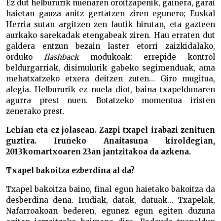
Ez dut helbururik nuenaren oroitzapenik, gainera, garai
haietan gauza anitz gertatzen ziren egunero; Euskal
Herria sutan argitzen zen lautik hirutan, eta gazteen
aurkako sarekadak etengabeak ziren. Hau erraten dut
galdera entzun bezain laster etorri zaizkidalako,
orduko
flashback
modukoak: errepide kontrol
beldurgarriak, disimulurik gabeko segimenduak, ama
mehatxatzeko etxera deitzen zuten… Giro mugitua,
alegia. Helbururik ez nuela diot, baina txapeldunaren
agurra prest nuen. Botatzeko momentua iristen
zenerako prest.
Lehian eta ez jolasean. Zazpi txapel irabazi zenituen
guztira. Iruñeko Anaitasuna kiroldegian,
2013ko
martxoaren 23an jantzitakoa da azkena.
Txapel bakoitza ezberdina al da?
Txapel bakoitza baino, final egun haietako bakoitza da
desberdina dena. Irudiak, datak, datuak… Txapelak,
Nafarroakoan bederen, egunez egun egiten duzuna