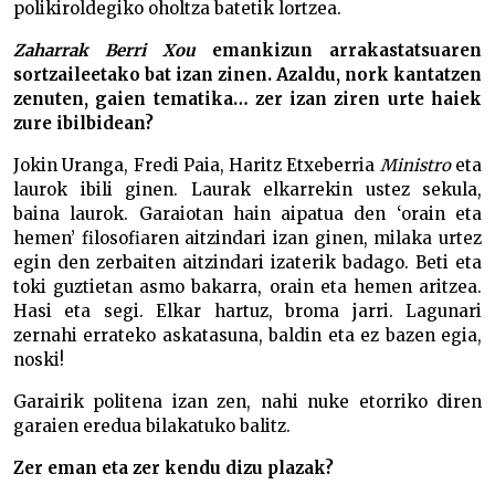
polikiroldegiko oholtza batetik lortzea.
Zaharrak Berri Xou
emankizun arrakastatsuaren
sortzaileetako bat izan zinen. Azaldu, nork kantatzen
zenuten, gaien tematika… zer izan ziren urte haiek
zure ibilbidean?
Jokin Uranga, Fredi Paia, Haritz Etxeberria
Ministro
eta
laurok ibili ginen. Laurak elkarrekin ustez sekula,
baina laurok. Garaiotan hain aipatua den ‘orain eta
hemen’ filosofiaren aitzindari izan ginen, milaka urtez
egin den zerbaiten aitzindari izaterik badago. Beti eta
toki guztietan asmo bakarra, orain eta hemen aritzea.
Hasi eta segi. Elkar hartuz, broma jarri. Lagunari
zernahi errateko askatasuna, baldin eta ez bazen egia,
noski!
Garairik politena izan zen, nahi nuke etorriko diren
garaien eredua bilakatuko balitz.
Zer eman eta zer kendu dizu plazak?