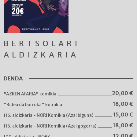
BERTSOLARI
ALDIZKARIA
DENDA
20,00
€
"AZKEN AFARIA" komikia
18,00
€
"Bidea da borroka" komikia
15,00
€
116. aldizkaria - NORI Komikia (Azal biguna)
18,00
€
116. aldizkaria - NORI Komikia (Azal gogorra)
12,00
€
100. aldizkaria - NORK