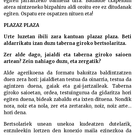
egiten jarraitzeko baimena dira. Badaude txapeldun
atera nintzeneko bizpahiru aldi oroitu ere ez ditudanak
egiten. Ospatu ere ospatzen nituen eta!
PLAZAZ PLAZA
Urte luzetan ibili zara kantuan plazaz plaza. Beti
aldarrikatu izan duzu taberna giroko bertsolaritza.
Zer alde dago, jaialdi eta taberna giroko saioen
artean? Zein nahiago duzu, eta zergatik?
Alde agerikoena da formatu bakoitza baldintzatzen
duen zera hori: jaialdietan testua da oinarria, testua da
agintzen duena, gaiak eta gai-jartzaileak. Taberna
giroko saioetan, ordea, testuingurua da gidaritza hori
egiten duena, bideak zabaldu eta ixten dituena. Nondik
nora, noiz eta nola, zer eta zertarako, noiz, noiz arte…
hori dena.
Bertsolariek unean unekoa kudeatzen dutelarik,
entzuleekin lortzen den konexio maila ezinezkoa da