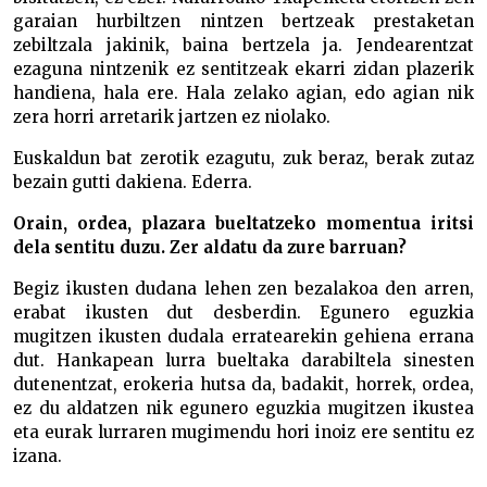
garaian hurbiltzen nintzen bertzeak prestaketan
zebiltzala jakinik, baina bertzela ja. Jendearentzat
ezaguna nintzenik ez sentitzeak ekarri zidan plazerik
handiena, hala ere. Hala zelako agian, edo agian nik
zera horri arretarik jartzen ez niolako.
Euskaldun bat zerotik ezagutu, zuk beraz, berak zutaz
bezain gutti dakiena. Ederra.
Orain, ordea, plazara bueltatzeko momentua iritsi
dela sentitu duzu. Zer aldatu da zure barruan?
Begiz ikusten dudana lehen zen bezalakoa den arren,
erabat ikusten dut desberdin. Egunero eguzkia
mugitzen ikusten dudala erratearekin gehiena errana
dut. Hankapean lurra bueltaka darabiltela sinesten
dutenentzat, erokeria hutsa da, badakit, horrek, ordea,
ez du aldatzen nik egunero eguzkia mugitzen ikustea
eta eurak lurraren mugimendu hori inoiz ere sentitu ez
izana.