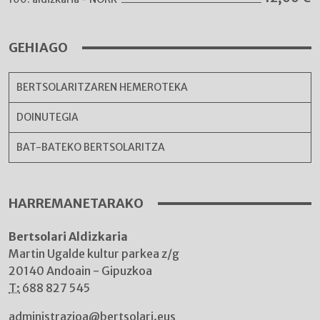
GEHIAGO
BERTSOLARITZAREN HEMEROTEKA
DOINUTEGIA
BAT-BATEKO BERTSOLARITZA
HARREMANETARAKO
Bertsolari Aldizkaria
Martin Ugalde kultur parkea z/g
20140 Andoain - Gipuzkoa
T:
688 827 545
administrazioa@bertsolari.eus