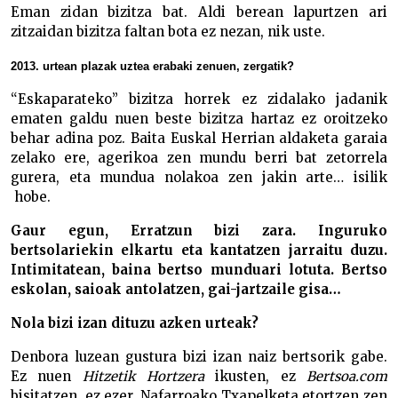
Eman zidan bizitza bat. Aldi berean lapurtzen ari
zitzaidan bizitza faltan bota ez nezan, nik uste.
2013. urtean plazak uztea erabaki zenuen, zergatik?
“Eskaparateko” bizitza horrek ez zidalako jadanik
ematen galdu nuen beste bizitza hartaz ez oroitzeko
behar adina poz. Baita Euskal Herrian aldaketa garaia
zelako ere, agerikoa zen mundu berri bat zetorrela
gurera, eta mundua nolakoa zen jakin arte… isilik
hobe.
Gaur egun, Erratzun bizi zara. Inguruko
bertsolariekin elkartu eta kantatzen jarraitu duzu.
Intimitatean, baina bertso munduari lotuta. Bertso
eskolan, saioak antolatzen, gai-jartzaile gisa…
Nola bizi izan dituzu azken urteak?
Denbora luzean gustura bizi izan naiz bertsorik gabe.
Ez nuen
Hitzetik Hortzera
ikusten, ez
Bertsoa.com
bisitatzen, ez ezer. Nafarroako Txapelketa etortzen zen