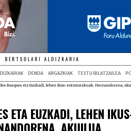
BERTSOLARI ALDIZKARIA
DIZKARIAK
DENDA
ARGAZKIAK
TESTU BILATZAILEA
P
des Basques eta Euzkadi, lehen ikus-entzunezkoak. Hernandorena, aku
S ETA EUZKADI, LEHEN IKUS
NANDORENA, AKUILUA