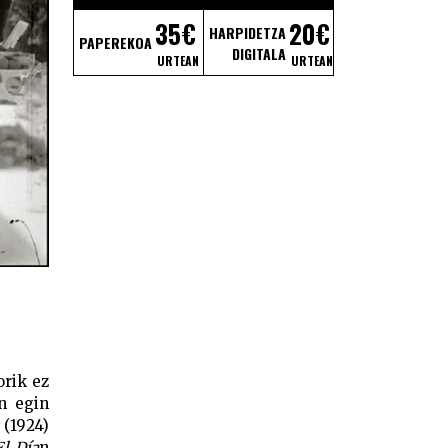
35€
20€
HARPIDETZA
PAPEREKOA
DIGITALA
URTEAN
URTEAN
orik ez
n egin
 (1924)
El Día
n