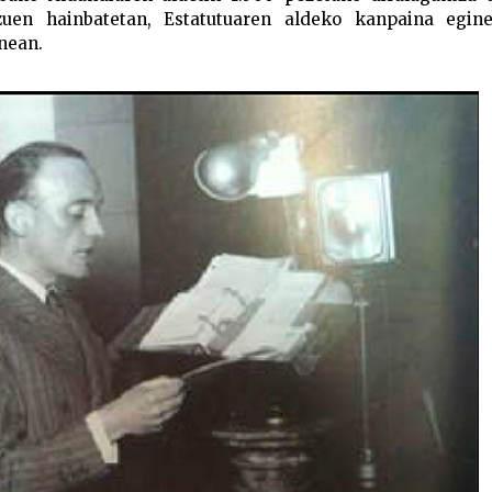
 zuen hainbatetan, Estatutuaren aldeko kanpaina egin
nean.