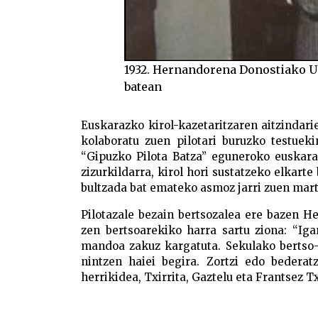
1932. Hernandorena Donostiako U
batean
Euskarazko kirol-kazetaritzaren aitzindar
kolaboratu zuen pilotari buruzko testuek
“Gipuzko Pilota Batza” eguneroko euskara
zizurkildarra, kirol hori sustatzeko elkart
bultzada bat emateko asmoz jarri zuen ma
Pilotazale bezain bertsozalea ere bazen H
zen bertsoarekiko harra sartu ziona: “Iga
mandoa zakuz kargatuta. Sekulako bertso-s
nintzen haiei begira. Zortzi edo bederat
herrikidea, Txirrita, Gaztelu eta Frantsez T