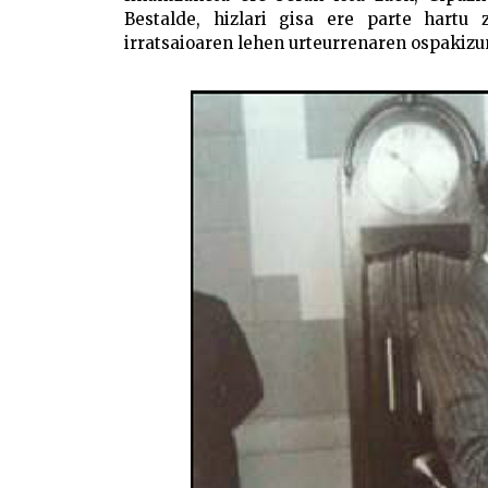
Bestalde, hizlari gisa ere parte hartu
irratsaioaren lehen urteurrenaren ospakizu