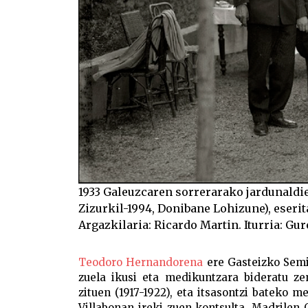
1933 Galeuzcaren sorrerarako jardunaldi
Zizurkil-1994, Donibane Lohizune), eserita
Argazkilaria: Ricardo Martin. Iturria: Gu
Teodoro Hernandorena
ere Gasteizko Semin
zuela ikusi eta medikuntzara bideratu ze
zituen (1917-1922), eta itsasontzi bateko 
Villabonan ireki zuen kontsulta. Madrilen 