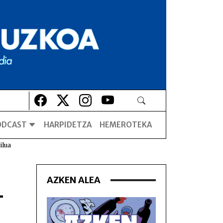
Lehio berrian irekiko da
Lehio berrian irekiko da
Lehio berrian irekiko da
Lehio berrian irekiko da
ODCAST
HARPIDETZA
HEMEROTEKA
ilua
AZKEN ALEA
-