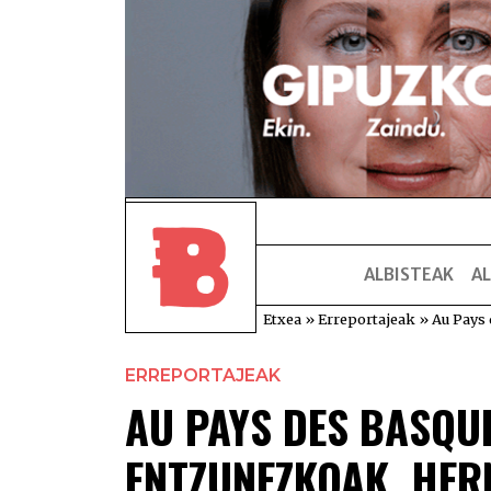
ALBISTEAK
AL
Etxea
»
Erreportajeak
»
Au Pays 
ERREPORTAJEAK
AU PAYS DES BASQUE
ENTZUNEZKOAK. HER