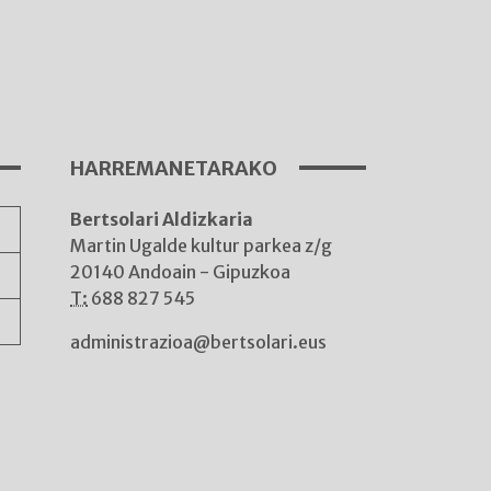
I
A
HARREMANETARAKO
Bertsolari Aldizkaria
A
Martin Ugalde kultur parkea z/g
20140 Andoain - Gipuzkoa
T:
688 827 545
administrazioa@bertsolari.eus