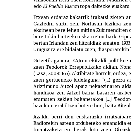
edo
El Pueblo Vasco
n topa daitezke euskara h
Etxean erdaraz bakarrik irakatsi zioten a
Gaztedin sartu zen. Nortasun bizikoa zen 
ekainean bere lehen mitina Zubimendiren 
bere tokia hartzeko eskatu zion hark. Gipu
bertan Irlandan zen hitzaldiak ematen. 1933
Uruguaira ere bidaiatu zuen, diasporarekin
Goizetik gauera, EAJren ekitaldi politikoe
zuen Teodorok Errepublikako aldian. Nonah
(Lasa, 2008: 165). Aktibitate horrek, ordea, 
zuen gertueneko bidelaguna: “(…) gerra a
Ariztimuño Aitzol apaiz nekaezinaren ald
handikoa zen Aitzol baina Lasaren arabe
eramaten zekien bakanetakoa […] Teodoro 
bazekien erabiltzen botere hori, baita Aitzol
Azaldu berri den euskarazko irratsaioar
Radiorekin astean ordubeteko emanaldia er
finantzaketa ere berak lotu zuen, Gipuzk