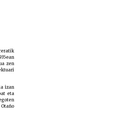
reratik
1935ean
tua zen
ektuari
ta izan
bat eta
 egoten
a Otaño
kuilua