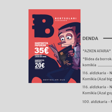
DENDA
"AZKEN AFARIA" 
"Bidea da borro
komikia
116. aldizkaria - 
Komikia (Azal bi
116. aldizkaria - 
Komikia (Azal go
100. aldizkaria -