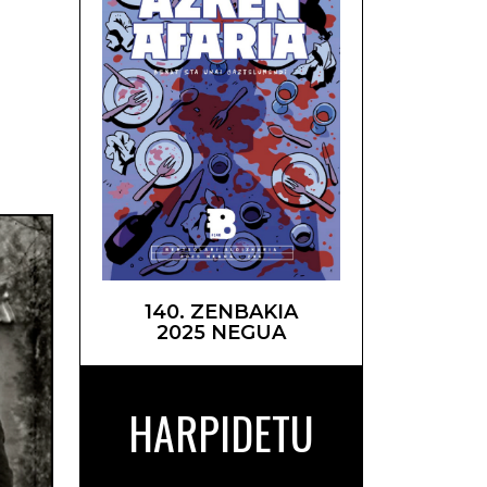
ilua –
140. ZENBAKIA
2025 NEGUA
HARPIDETU