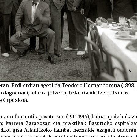
etan. Erdi erdian ageri da Teodoro Hernandorena (1898,
 dagoenari, adarra jotzeko, belarria ukitzen, itxuraz.
re Gipuzkoa.
ario famatutik pasatu zen (1911-1915), baina apaiz bokazi
n; karrera Zaragozan eta praktikak Basurtoko ospitalea
mediku gisa Atlantikoko hainbat herrialde ezagutu ondoren
Odontologia ikasketak burutu zituen jarraian, eta
Argia
n,