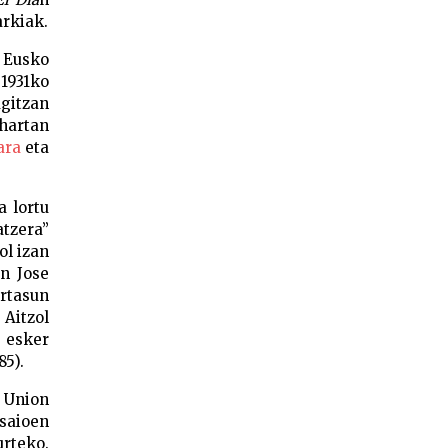
arkiak.
n Eusko
 1931ko
gitzan
 hartan
ara
eta
a lortu
atzera”
ol izan
en Jose
ortasun
Aitzol
 esker
85).
 Union
tsaioen
rteko.