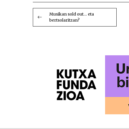
BIDALKETETAN
ZEHAR
Musikan sold out… eta
bertsolaritzan?
NABIGATU