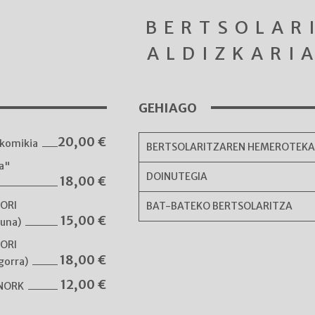
BERTSOLAR
ALDIZKARI
GEHIAGO
20,00
€
komikia
BERTSOLARITZAREN HEMEROTEK
ka"
DOINUTEGIA
18,00
€
NORI
BAT-BATEKO BERTSOLARITZA
15,00
€
guna)
NORI
18,00
€
gorra)
12,00
€
 NORK