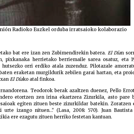
nión Radioko Euzkel orduba irratsaioko kolaborazio
ietako bat ere izan zen Zubimendirekin batera.
El Día
n sor
in, pixkanaka herrietako berriemaile sarea osatuz, eta 
 hutsezko orri erdiko atala zuzenduz. Pilotazale amorra
e baten eraketan murgildurik zebilen garai hartan, eta proi
rtxan
El Día
ko atal finkoa.
ernandorena. Teodorok berak azaltzen duenez, Pello Erro
ndero etortzen zen irina ekartzera Zizurkila, asto pare 
aioak egiten zituen beste zizurkildar batekin. Zoratzen
zi urte izango nituen…” (Lasa, 2008: 570). Juan Bautist
xikia ere ezagutu zituen herriko festetan kantuan.
Hernandorena a