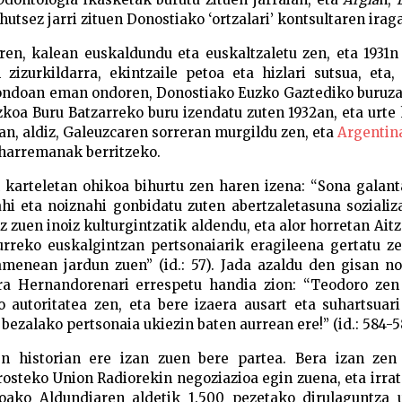
utsez jarri zituen Donostiako ‘ortzalari’ kontsultaren irag
rren, kalean euskaldundu eta euskaltzaletu zen, eta 1931
zizurkildarra, ekintzaile petoa eta hizlari sutsua, eta,
ondoan eman ondoren, Donostiako Euzko Gaztediko buruza
zkoa Buru Batzarreko buru izendatu zuten 1932an, eta urte
an, aldiz, Galeuzcaren sorreran murgildu zen, eta
Argentin
 harremanak berritzeko.
n karteletan ohikoa bihurtu zen haren izena: “Sona galant
i eta noiznahi gonbidatu zuten abertzaletasuna sozializ
ez zuen inoiz kulturgintzatik aldendu, eta alor horretan Aitz
urreko euskalgintzan pertsonaiarik eragileena gertatu z
amenean jardun zuen” (id.: 57). Jada azaldu den gisan n
ra Hernandorenari errespetu handia zion: “Teodoro zen 
autoritatea zen, eta bere izaera ausart eta suhartsuari
 bezalako pertsonaia ukiezin baten aurrean ere!” (id.: 584-5
en historian ere izan zuen bere partea. Bera izan zen
osteko Union Radiorekin negoziazioa egin zuena, eta irra
oako Aldundiaren aldetik 1.500 pezetako dirulaguntza u