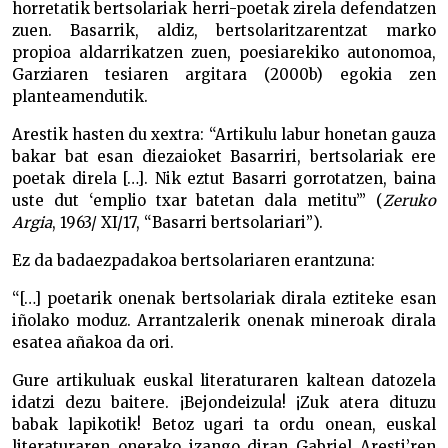
horretatik bertsolariak herri-poetak zirela defendatzen
zuen. Basarrik, aldiz, bertsolaritzarentzat marko
propioa aldarrikatzen zuen, poesiarekiko autonomoa,
Garziaren tesiaren argitara (2000b) egokia zen
planteamendutik.
Arestik hasten du xextra: “Artikulu labur honetan gauza
bakar bat esan diezaioket Basarriri, bertsolariak ere
poetak direla […]. Nik eztut Basarri gorrotatzen, baina
uste dut ‘emplio txar batetan dala metitu’” (
Zeruko
Argia
, 1963/ XI/17, “Basarri bertsolariari”).
Ez da badaezpadakoa bertsolariaren erantzuna:
“[…] poetarik onenak bertsolariak dirala eztiteke esan
iñolako moduz. Arrantzalerik onenak mineroak dirala
esatea añakoa da ori.
Gure artikuluak euskal literaturaren kaltean datozela
idatzi dezu baitere. ¡Bejondeizula! ¡Zuk atera dituzu
babak lapikotik! Betoz ugari ta ordu onean, euskal
literaturaren onerako izango diran Gabriel Aresti’ren