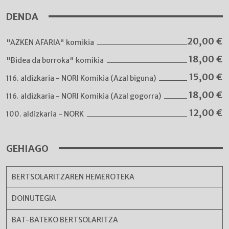
DENDA
20,00
€
"AZKEN AFARIA" komikia
18,00
€
"Bidea da borroka" komikia
15,00
€
116. aldizkaria - NORI Komikia (Azal biguna)
18,00
€
116. aldizkaria - NORI Komikia (Azal gogorra)
12,00
€
100. aldizkaria - NORK
GEHIAGO
BERTSOLARITZAREN HEMEROTEKA
DOINUTEGIA
BAT-BATEKO BERTSOLARITZA