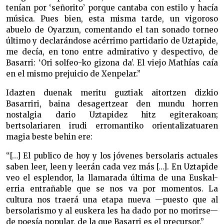
tenían por ‘señorito’ porque cantaba con estilo y hacía
música. Pues bien, esta misma tarde, un vigoroso
abuelo de Oyarzun, comentando el tan sonado torneo
último y declarándose acérrimo partidario de Uztapide,
me decía, en tono entre admirativo y despectivo, de
Basarri: ‘Ori solfeo-ko gizona da’. El viejo Mathías caía
en el mismo prejuicio de Xenpelar.”
Idazten duenak meritu guztiak aitortzen dizkio
Basarriri, baina desagertzear den mundu horren
nostalgia dario Uztapidez hitz egiterakoan;
bertsolariaren irudi erromantiko orientalizatuaren
magia beste behin ere:
“[…] El publico de hoy y los jóvenes bersolaris actuales
saben leer, leen y leerán cada vez más […]. En Uztapide
veo el esplendor, la llamarada última de una Euskal-
erria entrañable que se nos va por momentos. La
cultura nos traerá una etapa nueva —puesto que al
bersolarismo y al euskera les ha dado por no morirse—
de poesía popular, de la que Basarri es el precursor.”