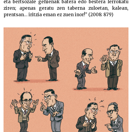
eta bertsozale gehienak batera edo bestera lerrokatu
ziren; apenas geratu zen taberna zuloetan, kalean,
prentsan… iritzia eman ez zuen inor!” (2008: 879)