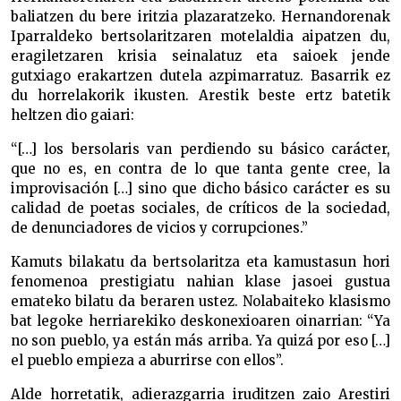
baliatzen du bere iritzia plazaratzeko. Hernandorenak
Iparraldeko bertsolaritzaren motelaldia aipatzen du,
eragiletzaren krisia seinalatuz eta saioek jende
gutxiago erakartzen dutela azpimarratuz. Basarrik ez
du horrelakorik ikusten. Arestik beste ertz batetik
heltzen dio gaiari:
“[…] los bersolaris van perdiendo su básico carácter,
que no es, en contra de lo que tanta gente cree, la
improvisación […] sino que dicho básico carácter es su
calidad de poetas sociales, de críticos de la sociedad,
de denunciadores de vicios y corrupciones.”
Kamuts bilakatu da bertsolaritza eta kamustasun hori
fenomenoa prestigiatu nahian klase jasoei gustua
emateko bilatu da beraren ustez. Nolabaiteko klasismo
bat legoke herriarekiko deskonexioaren oinarrian: “Ya
no son pueblo, ya están más arriba. Ya quizá por eso […]
el pueblo empieza a aburrirse con ellos”.
Alde horretatik, adierazgarria iruditzen zaio Arestiri