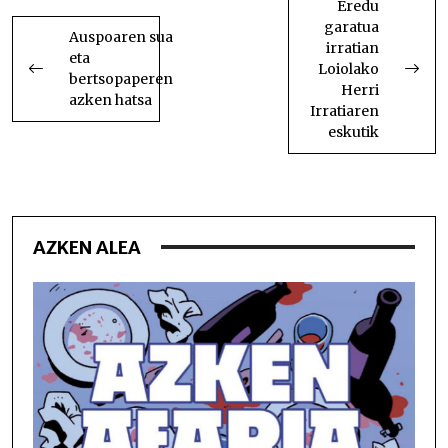
ZEHAR
Eredu
garatua
NABIGATU
Auspoaren sua
irratian
eta
Loiolako
bertsopaperen
Herri
azken hatsa
Irratiaren
eskutik
AZKEN ALEA