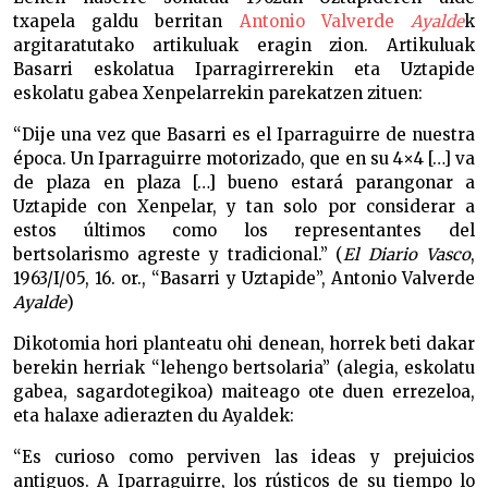
txapela galdu berritan
Antonio Valverde
Ayalde
k
argitaratutako artikuluak eragin zion. Artikuluak
Basarri eskolatua Iparragirrerekin eta Uztapide
eskolatu gabea Xenpelarrekin parekatzen zituen:
“Dije una vez que Basarri es el Iparraguirre de nuestra
época. Un Iparraguirre motorizado, que en su 4×4 […] va
de plaza en plaza […] bueno estará parangonar a
Uztapide con Xenpelar, y tan solo por considerar a
estos últimos como los representantes del
bertsolarismo agreste y tradicional.” (
El Diario Vasco
,
1963/I/05, 16. or., “Basarri y Uztapide”, Antonio Valverde
Ayalde
)
Dikotomia hori planteatu ohi denean, horrek beti dakar
berekin herriak “lehengo bertsolaria” (alegia, eskolatu
gabea, sagardotegikoa) maiteago ote duen errezeloa,
eta halaxe adierazten du Ayaldek:
“Es curioso como perviven las ideas y prejuicios
antiguos. A Iparraguirre, los rústicos de su tiempo lo