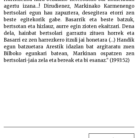
agertu izana…! Dirudienez, Markinako Karmenengo
bertsolari egun hau zapuztera, desegitera etorri zen
beste egitekorik gabe. Basarrik eta beste batzuk,
bertsotan eta hizlauz, aurre egin zioten ekaitzari. Dena
dela, hainbat bertsolari garraztu zituen horrek eta
Basarri ez zen harrezkero itzuli jai honetara (…) Handik
egun batzuetara Arestik idazlan bat argitaratu zuen
Bilboko egunkari batean, Markinan ospatzen zen
bertsolari-jaia zela eta bereak eta bi esanaz.” (1993:52)
Basarriren polemikak Basarriren polemikak
Basarriren polemikak Basarriren polemikak
Basarriren polemikak Basarriren polemikak
Basarriren polemikak Basarriren polemikak
Basarriren polemikak Basarriren polemikak
Basarriren polemikak Basarriren polemikak
Basarriren polemikak Basarriren polemikak
Basarriren polemikak Basarriren polemikak
Basarriren polemikak
BIDALKETETAN