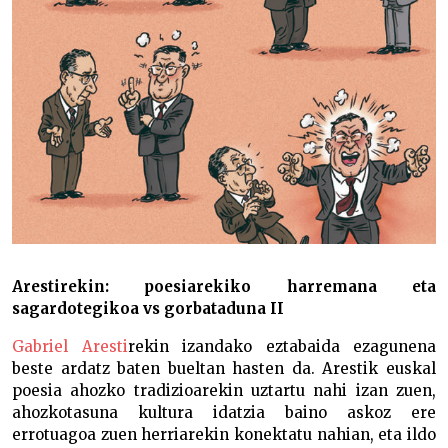
Arestirekin: poesiarekiko harremana eta
sagardotegikoa vs gorbataduna II
Gabriel Aresti
rekin izandako eztabaida ezagunena
beste ardatz baten bueltan hasten da. Arestik euskal
poesia ahozko tradizioarekin uztartu nahi izan zuen,
ahozkotasuna kultura idatzia baino askoz ere
errotuagoa zuen herriarekin konektatu nahian, eta ildo