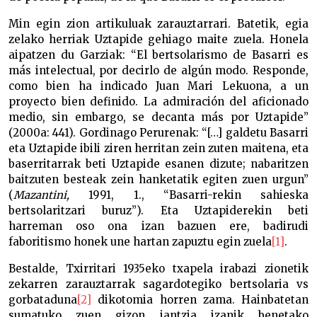
Min egin zion artikuluak zarauztarrari. Batetik, egia
zelako herriak Uztapide gehiago maite zuela. Honela
aipatzen du Garziak: “El bertsolarismo de Basarri es
más intelectual, por decirlo de algún modo. Responde,
como bien ha indicado Juan Mari Lekuona, a un
proyecto bien definido. La admiración del aficionado
medio, sin embargo, se decanta más por Uztapide”
(2000a: 441). Gordinago Perurenak: “[…] galdetu Basarri
eta Uztapide ibili ziren herritan zein zuten maitena, eta
baserritarrak beti Uztapide esanen dizute; nabaritzen
baitzuten besteak zein hanketatik egiten zuen urgun”
(
Mazantini,
1991, 1., “Basarri-rekin sahieska
bertsolaritzari buruz”). Eta Uztapiderekin beti
harreman oso ona izan bazuen ere, badirudi
faboritismo honek une hartan zapuztu egin zuela
[1]
.
Bestalde, Txirritari 1935eko txapela irabazi zionetik
zekarren zarauztarrak sagardotegiko bertsolaria vs
gorbataduna
[2]
dikotomia horren zama. Hainbatetan
sumatuko zuen gizon jantzia izanik benetako