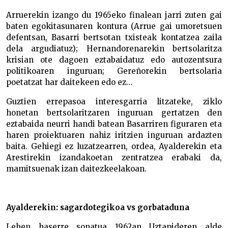
Arruerekin izango du 1965eko finalean jarri zuten gai
baten egokitasunaren kontura (Arrue gai umoretsuen
defentsan, Basarri bertsotan txisteak kontatzea zaila
dela argudiatuz); Hernandorenarekin bertsolaritza
krisian ote dagoen eztabaidatuz edo autozentsura
politikoaren inguruan; Gereñorekin bertsolaria
poetatzat har daitekeen edo ez…
Guztien errepasoa interesgarria litzateke, ziklo
honetan bertsolaritzaren inguruan gertatzen den
eztabaida neurri handi batean Basarriren figuraren eta
haren proiektuaren nahiz iritzien inguruan ardazten
baita. Gehiegi ez luzatzearren, ordea, Ayalderekin eta
Arestirekin izandakoetan zentratzea erabaki da,
mamitsuenak izan daitezkeelakoan.
Ayalderekin: sagardotegikoa vs gorbataduna
Lehen haserre sonatua 1962an Uztapideren alde