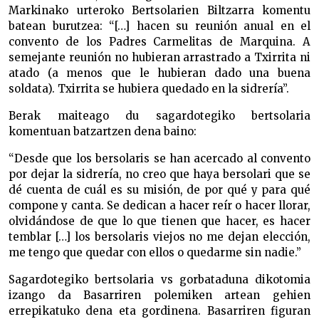
Markinako urteroko Bertsolarien Biltzarra komentu
batean burutzea: “[…] hacen su reunión anual en el
convento de los Padres Carmelitas de Marquina. A
semejante reunión no hubieran arrastrado a Txirrita ni
atado (a menos que le hubieran dado una buena
soldata). Txirrita se hubiera quedado en la sidrería”.
Berak maiteago du sagardotegiko bertsolaria
komentuan batzartzen dena baino:
“Desde que los bersolaris se han acercado al convento
por dejar la sidrería, no creo que haya bersolari que se
dé cuenta de cuál es su misión, de por qué y para qué
compone y canta. Se dedican a hacer reír o hacer llorar,
olvidándose de que lo que tienen que hacer, es hacer
temblar […] los bersolaris viejos no me dejan elección,
me tengo que quedar con ellos o quedarme sin nadie.”
Sagardotegiko bertsolaria vs gorbataduna dikotomia
izango da Basarriren polemiken artean gehien
errepikatuko dena eta gordinena. Basarriren figuran