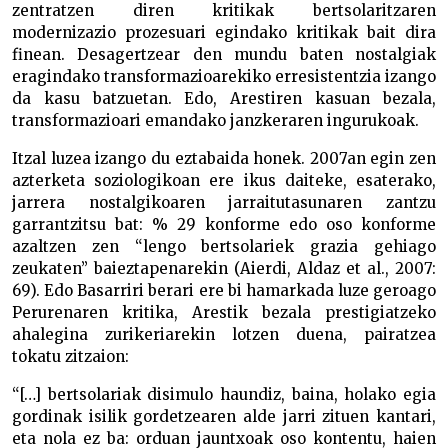
zentratzen diren kritikak bertsolaritzaren
modernizazio prozesuari egindako kritikak bait dira
finean. Desagertzear den mundu baten nostalgiak
eragindako transformazioarekiko erresistentzia izango
da kasu batzuetan. Edo, Arestiren kasuan bezala,
transformazioari emandako janzkeraren ingurukoak.
Itzal luzea izango du eztabaida honek. 2007an egin zen
azterketa soziologikoan ere ikus daiteke, esaterako,
jarrera nostalgikoaren jarraitutasunaren zantzu
garrantzitsu bat: % 29 konforme edo oso konforme
azaltzen zen “lengo bertsolariek grazia gehiago
zeukaten” baieztapenarekin (Aierdi, Aldaz et al., 2007:
69). Edo Basarriri berari ere bi hamarkada luze geroago
Perurenaren kritika, Arestik bezala prestigiatzeko
ahalegina zurikeriarekin lotzen duena, pairatzea
tokatu zitzaion:
“[…] bertsolariak disimulo haundiz, baina, holako egia
gordinak isilik gordetzearen alde jarri zituen kantari,
eta nola ez ba: orduan jauntxoak oso kontentu, haien