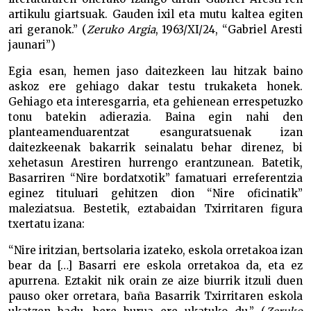
artikulu giartsuak. Gauden ixil eta mutu kaltea egiten
ari geranok.” (
Zeruko Argia
, 1963/XI/24, “Gabriel Aresti
jaunari”)
Egia esan, hemen jaso daitezkeen lau hitzak baino
askoz ere gehiago dakar testu trukaketa honek.
Gehiago eta interesgarria, eta gehienean errespetuzko
tonu batekin adierazia. Baina egin nahi den
planteamenduarentzat esanguratsuenak izan
daitezkeenak bakarrik seinalatu behar direnez, bi
xehetasun Arestiren hurrengo erantzunean. Batetik,
Basarriren “Nire bordatxotik” famatuari erreferentzia
eginez tituluari gehitzen dion “Nire oficinatik”
maleziatsua. Bestetik, eztabaidan Txirritaren figura
txertatu izana:
“Nire iritzian, bertsolaria izateko, eskola orretakoa izan
bear da […] Basarri ere eskola orretakoa da, eta ez
apurrena. Eztakit nik orain ze aize biurrik itzuli duen
pauso oker orretara, baña Basarrik Txirritaren eskola