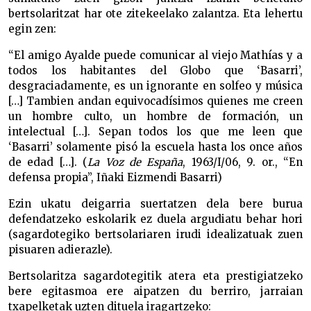
bertsolaritzat har ote zitekeelako zalantza. Eta lehertu
egin zen:
“El amigo Ayalde puede comunicar al viejo Mathías y a
todos los habitantes del Globo que ‘Basarri’,
desgraciadamente, es un ignorante en solfeo y música
[…] Tambien andan equivocadísimos quienes me creen
un hombre culto, un hombre de formación, un
intelectual […]. Sepan todos los que me leen que
‘Basarri’ solamente pisó la escuela hasta los once años
de edad […]. (
La Voz de España
, 1963/I/06, 9. or., “En
defensa propia”, Iñaki Eizmendi Basarri)
Ezin ukatu deigarria suertatzen dela bere burua
defendatzeko eskolarik ez duela argudiatu behar hori
(sagardotegiko bertsolariaren irudi idealizatuak zuen
pisuaren adierazle).
Bertsolaritza sagardotegitik atera eta prestigiatzeko
bere egitasmoa ere aipatzen du berriro, jarraian
txapelketak uzten dituela iragartzeko: