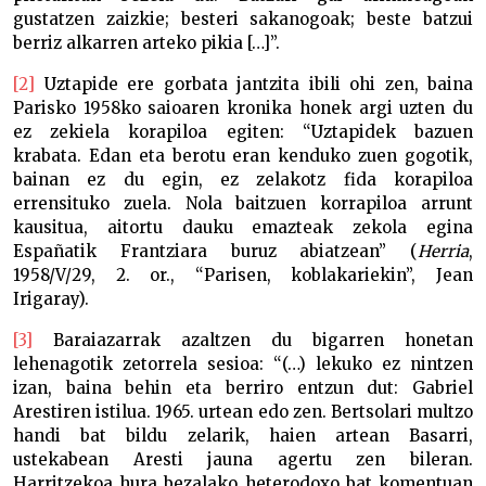
gustatzen zaizkie; besteri sakanogoak; beste batzui
berriz alkarren arteko pikia […]”.
[2]
Uztapide ere gorbata jantzita ibili ohi zen, baina
Parisko 1958ko saioaren kronika honek argi uzten du
ez zekiela korapiloa egiten: “Uztapidek bazuen
krabata. Edan eta berotu eran kenduko zuen gogotik,
bainan ez du egin, ez zelakotz fida korapiloa
errensituko zuela. Nola baitzuen korrapiloa arrunt
kausitua, aitortu dauku emazteak zekola egina
Españatik Frantziara buruz abiatzean” (
Herria
,
1958/V/29, 2. or., “Parisen, koblakariekin”, Jean
Irigaray).
[3]
Baraiazarrak azaltzen du bigarren honetan
lehenagotik zetorrela sesioa: “(…) lekuko ez nintzen
izan, baina behin eta berriro entzun dut: Gabriel
Arestiren istilua. 1965. urtean edo zen. Bertsolari multzo
handi bat bildu zelarik, haien artean Basarri,
ustekabean Aresti jauna agertu zen bileran.
Harritzekoa hura bezalako heterodoxo bat komentuan