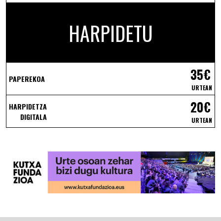
HARPIDETU
35€
PAPEREKOA
URTEAN
20€
HARPIDETZA
DIGITALA
URTEAN