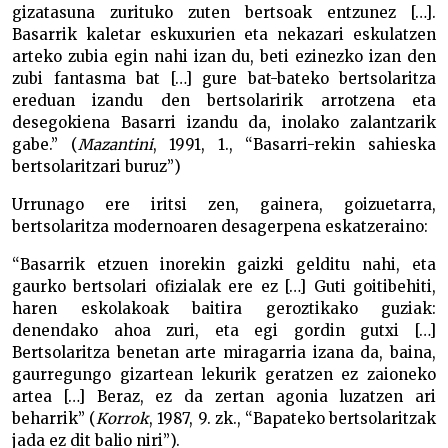
gizatasuna zurituko zuten bertsoak entzunez […].
Basarrik kaletar eskuxurien eta nekazari eskulatzen
arteko zubia egin nahi izan du, beti ezinezko izan den
zubi fantasma bat […] gure bat-bateko bertsolaritza
ereduan izandu den bertsolaririk arrotzena eta
desegokiena Basarri izandu da, inolako zalantzarik
gabe.” (
Mazantini
, 1991, 1., “Basarri-rekin sahieska
bertsolaritzari buruz”)
Urrunago ere iritsi zen, gainera, goizuetarra,
bertsolaritza modernoaren desagerpena eskatzeraino:
“Basarrik etzuen inorekin gaizki gelditu nahi, eta
gaurko bertsolari ofizialak ere ez […] Guti goitibehiti,
haren eskolakoak baitira geroztikako guziak:
denendako ahoa zuri, eta egi gordin gutxi […]
Bertsolaritza benetan arte miragarria izana da, baina,
gaurregungo gizartean lekurik geratzen ez zaioneko
artea […] Beraz, ez da zertan agonia luzatzen ari
beharrik” (
Korrok
, 1987, 9. zk., “Bapateko bertsolaritzak
jada ez dit balio niri”).