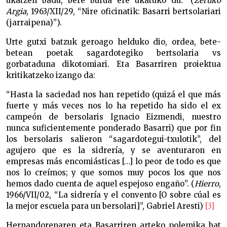
ukatzen badu, bere burua ere ukatuko du.” (
Zeruko
Argia
, 1963/XII/29, “Nire oficinatik: Basarri bertsolariari
(jarraipena)”).
Urte gutxi batzuk geroago helduko dio, ordea, bete-
betean poetak sagardotegiko bertsolaria vs
gorbataduna dikotomiari. Eta Basarriren proiektua
kritikatzeko izango da:
“Hasta la saciedad nos han repetido (quizá el que más
fuerte y más veces nos lo ha repetido ha sido el ex
campeón de bersolaris Ignacio Eizmendi, nuestro
nunca suficientemente ponderado Basarri) que por fin
los bersolaris salieron “sagardotegui-txulotik”, del
agujero que es la sidrería, y se aventuraron en
empresas más encomiásticas […] lo peor de todo es que
nos lo creímos; y que somos muy pocos los que nos
hemos dado cuenta de aquel espejoso engaño”. (
Hierro
,
1966/VII/02, “La sidrería y el convento [O sobre cúal es
la mejor escuela para un bersolari]”, Gabriel Aresti)
[3]
Hernandorenaren eta Basarriren arteko polemika bat