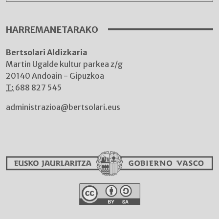
HARREMANETARAKO
Bertsolari Aldizkaria
Martin Ugalde kultur parkea z/g
20140 Andoain - Gipuzkoa
T:
688 827 545
administrazioa@bertsolari.eus