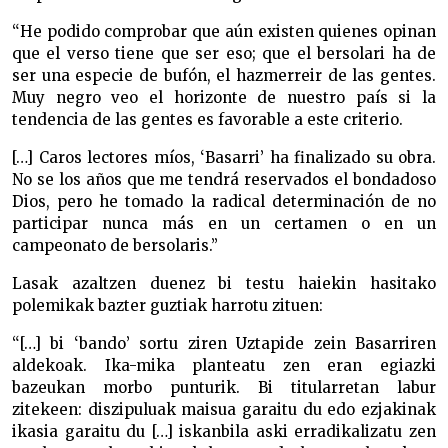
“He podido comprobar que aún existen quienes opinan
que el verso tiene que ser eso; que el bersolari ha de
ser una especie de bufón, el hazmerreir de las gentes.
Muy negro veo el horizonte de nuestro país si la
tendencia de las gentes es favorable a este criterio.
[…] Caros lectores míos, ‘Basarri’ ha finalizado su obra.
No se los años que me tendrá reservados el bondadoso
Dios, pero he tomado la radical determinación de no
participar nunca más en un certamen o en un
campeonato de bersolaris.”
Lasak azaltzen duenez bi testu haiekin hasitako
polemikak bazter guztiak harrotu zituen:
“[…] bi ‘bando’ sortu ziren Uztapide zein Basarriren
aldekoak. Ika-mika planteatu zen eran egiazki
bazeukan morbo punturik. Bi titularretan labur
zitekeen: diszipuluak maisua garaitu du edo ezjakinak
ikasia garaitu du […] iskanbila aski erradikalizatu zen