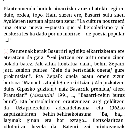
Planteamendu horiek oinarrizko arazo batekin egiten
dute, ordea, topo. Hain zuzen ere, Basarri sutu zuen
Ayalderen testuan aipatzen zena: “La cultura nos traerá
una etapa nueva —puesto que al bersolarismo y al
euskera les ha dado por no morirse— de poesía popular
[…]”
[1]
Perurenak berak Basarriri eginiko elkarrizketan ere
ateratzen da gaia: “Gai jartzen ere aritu omen zinen
bolada batez. Nik aitak kontatua dakit, behin Zepairi
jarri zenion puntea: ‘Zein da bertsolaik onena/ gure
probintzian?’. Eta Zepaik onela osatu omen zizun
bertsoa: ‘Manuel Uztapide/ nere iritzian./ Ala juzkatzen
dute/ Gipuzko guztian,/ naiz Basarrik premiua/ atera
Frantzian’” (
Mazantini
, 1991, 1., “Basarri-rekin buruz
buru”). Eta bertsolariaren erantzunean argi gelditzen
da Uztapiderekiko adiskidetasuna eta 1962ko
zaputzaldiaren behin-behinekotasuna: “Ba, ba,…
lagunak ginan eta hor eztago… Bertsolaritzan,
pilotaritan bezela da. Batzuri gai arintxeagoak