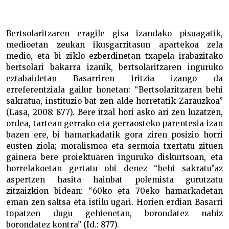
Basarriren polemikak –
Bertsolaritzaren eragile gisa izandako pisuagatik,
medioetan zeukan ikusgarritasun apartekoa zela
medio, eta bi ziklo ezberdinetan txapela irabazitako
bertsolari bakarra izanik, bertsolaritzaren inguruko
eztabaidetan Basarriren iritzia izango da
erreferentziala gailur honetan: “Bertsolaritzaren behi
sakratua, instituzio bat zen alde horretatik Zarauzkoa”
(Lasa, 2008: 877). Bere itzal hori asko ari zen luzatzen,
ordea, tartean gerrako eta gerraosteko parentesia izan
bazen ere, bi hamarkadatik gora ziren posizio horri
eusten ziola; moralismoa eta sermoia txertatu zituen
gainera bere proiektuaren inguruko diskurtsoan, eta
horrelakoetan gertatu ohi denez “behi sakratu”az
aspertzen hasita hainbat polemista gurutzatu
zitzaizkion bidean: “60ko eta 70eko hamarkadetan
eman zen saltsa eta istilu ugari. Horien erdian Basarri
topatzen dugu gehienetan, borondatez nahiz
borondatez kontra” (Id.: 877).