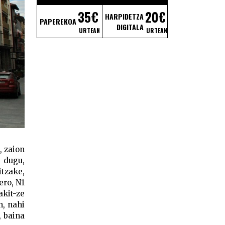
35€
20€
HARPIDETZA
PAPEREKOA
DIGITALA
URTEAN
URTEAN
, zaion
 dugu,
itzake,
ero, N1
akit-ze
n, nahi
, baina