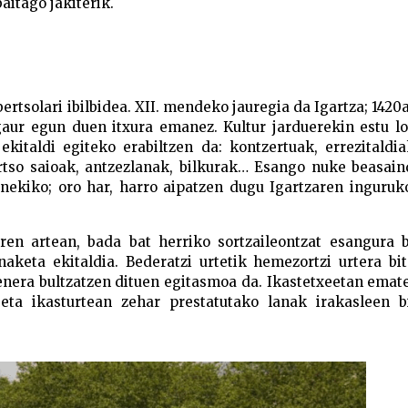
aitago jakiterik.
ertsolari ibilbidea. XII. mendeko jauregia da Igartza; 1420
gaur egun duen itxura emanez. Kultur jarduerekin estu l
kitaldi egiteko erabiltzen da: kontzertuak, errezitaldia
rtso saioak, antzezlanak, bilkurak… Esango nuke beasain
onekiko; oro har, harro aipatzen dugu Igartzaren inguru
eren artean, bada bat herriko sortzaileontzat esangura 
aketa ekitaldia. Bederatzi urtetik hemezortzi urtera bi
nera bultzatzen dituen egitasmoa da. Ikastetxeetan emat
, eta ikasturtean zehar prestatutako lanak irakasleen b