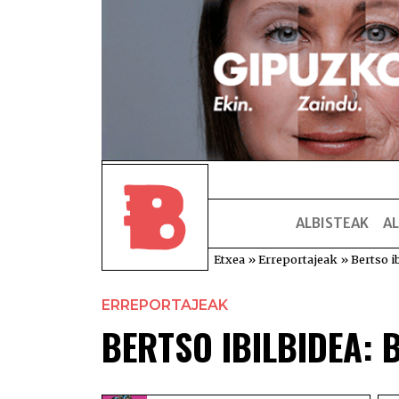
ALBISTEAK
AL
Etxea
»
Erreportajeak
»
Bertso i
ERREPORTAJEAK
BERTSO IBILBIDEA: 