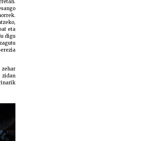
rretan.
 esango
horrek.
tzeko,
bat eta
du digu
ezagutu
berezia
 zehar
n zidan
rinarik