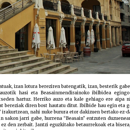
atuak, izan lotura bereziren batengatik, izan, besterik gabe
 auzotik hasi eta Beasainmendirainoko ibilbidea egingo
tseden hartuz. Herriko auzo eta kale gehiago ere aipa n
t bereziak diren bost hautatu ditut. Ibilbide hau egin eta g
 irakurtzean, nahi nuke burura etor dakizuen bertako ez-d
ain sakon jarri gabe, hurrena “Beasain” entzuten duzuenea
ez den zerbait. Jantzi eguzkitako betaurrekoak eta bisera