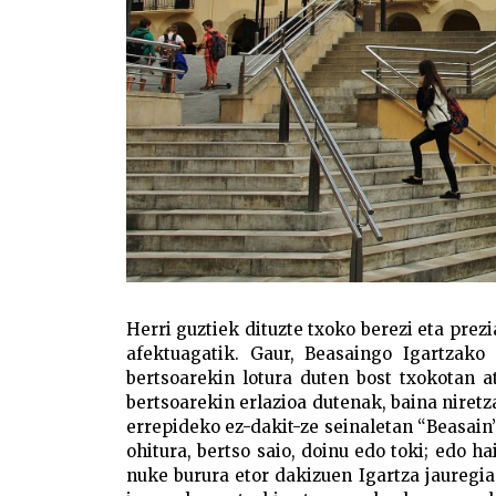
Herri guztiek dituzte txoko berezi eta prezi
afektuagatik. Gaur, Beasaingo Igartzako
bertsoarekin lotura duten bost txokotan a
bertsoarekin erlazioa dutenak, baina niretza
errepideko ez-dakit-ze seinaletan “Beasain”
ohitura, bertso saio, doinu edo toki; edo h
nuke burura etor dakizuen Igartza jauregia 