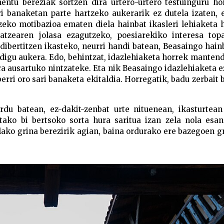
entu bereziak sortzen dira urtero-urtero testuinguru ho
ri banaketan parte hartzeko aukerarik ez dutela izaten,
zeko motibazioa ematen diela hainbat ikasleri lehiaketa 
atzearen jolasa ezagutzeko, poesiarekiko interesa topa
z dibertitzen ikasteko, neurri handi batean, Beasaingo hain
digu aukera. Edo, behintzat, idazlehiaketa horrek manten
tera ausartuko nintzateke. Eta nik Beasaingo idazlehiaketa 
erri oro sari banaketa ekitaldia. Horregatik, badu zerbait 
rdu batean, ez-dakit-zenbat urte nituenean, ikasturtean
utako bi bertsoko sorta hura saritua izan zela nola esa
lako grina berezirik agian, baina ordurako ere bazegoen g