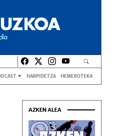
Lehio berrian irekiko da
Lehio berrian irekiko da
Lehio berrian irekiko da
Lehio berrian irekiko da
ODCAST
HARPIDETZA
HEMEROTEKA
AZKEN ALEA