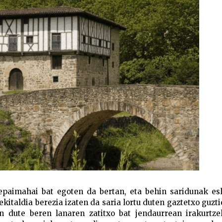
epaimahai bat egoten da bertan, eta behin saridunak esl
kitaldia berezia izaten da saria lortu duten gaztetxo guzti
en dute beren lanaren zatitxo bat jendaurrean irakurtze