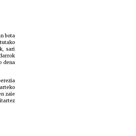
an bota
otutako
k, sari
darrok
ko dena
berezia
tarteko
en zaie
itartez