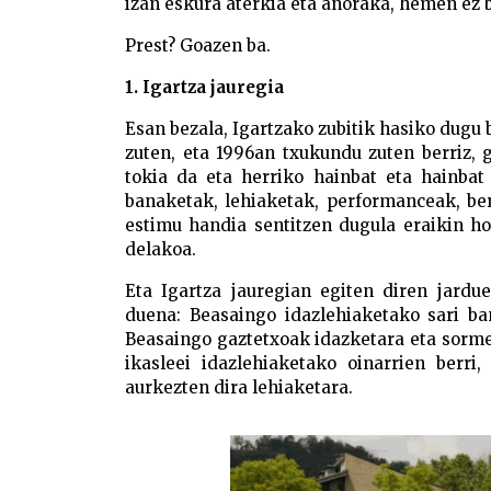
izan eskura aterkia eta anoraka, hemen ez b
Prest? Goazen ba.
1. Igartza jauregia
Esan bezala, Igartzako zubitik hasiko dugu b
zuten, eta 1996an txukundu zuten berriz, 
tokia da eta herriko hainbat eta hainbat e
banaketak, lehiaketak, performanceak, be
estimu handia sentitzen dugula eraikin h
delakoa.
Eta Igartza jauregian egiten diren jardu
duena: Beasaingo idazlehiaketako sari ban
Beasaingo gaztetxoak idazketara eta sorme
ikasleei idazlehiaketako oinarrien berri
aurkezten dira lehiaketara.