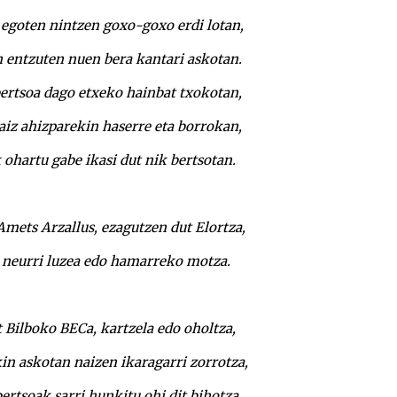
 egoten nintzen goxo-goxo erdi lotan,
 entzuten nuen bera kantari askotan.
bertsoa dago etxeko hainbat txokotan,
naiz ahizparekin haserre eta borrokan,
 ohartu gabe ikasi dut nik bertsotan.
mets Arzallus, ezagutzen dut Elortza,
neurri luzea edo hamarreko motza.
 Bilboko BECa, kartzela edo oholtza,
in askotan naizen ikaragarri zorrotza,
ertsoak sarri hunkitu ohi dit bihotza.