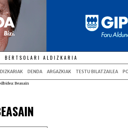
BERTSOLARI ALDIZKARIA
DIZKARIAK
DENDA
ARGAZKIAK
TESTU BILATZAILEA
P
bilbidea: Beasain
BEASAIN