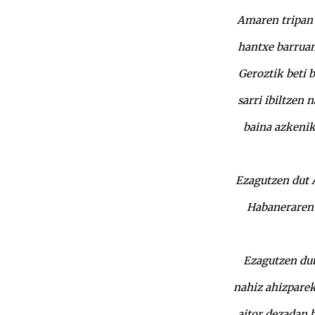
Amaren
tripan
hantxe barruan
Geroztik
beti 
sarri ibiltzen 
baina azkenik
Ezagutzen dut A
Habaneraren
Ezagutzen dut
nahiz ahizparek
aitor dezadan b