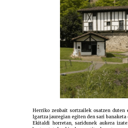
Herriko zenbait sortzailek osatzen duten 
Igartza jauregian egiten den sari banaketa e
Ekitaldi horretan, saridunek aukera izat