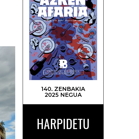
asain –
140. ZENBAKIA
2025 NEGUA
HARPIDETU