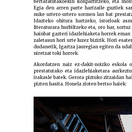
bertaratutakoekin konpartitzeko, eta mom
Egia den arren parte hartzaile guztiek sa
nuke urtero-urtero sormen lan bat prestat
Idazteko ohitura hartzeko, istorioak asm
literaturara hurbiltzeko eta, oro har, sortu
hainbat gazteri idazlehiaketa horrek eman 
zaletasun hori urte luzez bizirik. Hori esa
dudanetik, Igartza jauregian egiten da udab
niretzat toki horrek.
Akordatzen naiz ez-dakit-noizko eskola o
prestatutako eta idazlehiaketara aurkezt
irakasle batek. Gerora piztuko zitzaidan ha
pizten hasita. Honela zioten bertso haiek: